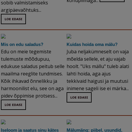
kohupiimaga...
sobib valmistamiseks
argipäevaõhtuks...
Mis on edu saladus?
Kuidas hoida oma mälu?
Edu on meie tegemiste
Juba neljakümneselt on vaja
tulemuste mõõdupuu,
mõelda sellele, et aju vajab
edukuse saladus peitub selle
hoolt. "Uks mällu" tuleb alati
maailma reeglite tundmises.
lahti hoida, aga ajus
Kõik ihkavad õnnelikku ja
tekkivaid haigusi ja muutusi
harmoonilist elu, see on aga
inimene sageli ise ei märka...
pidev õppimise protsess...
Iseloom ja saatus sinu kätes
Mälumäng: piibel, usundid,