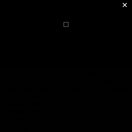
✕
tõttu, mida see pakub.
Teised aga võivad tunda end
korda piiravana, eelistades
pigem vabadust ja
spontaansust...
Test: see, millise linnu sa pildilt
Sünniruun - EIHWAZ (29.
valid, räägib sinu peamistest
detsember - 13. jaanuar)
Selle ruunimärgi all sündinud
iseloomuomadustest
Linnud, oma mitmekesisuse
inimesed on rahulikud ja
ja eriliste omadustega,
kaalutlevad. Sinu tegevused
paljastavad palju ka meie
on alati läbimõeldud ja
enda kohta. Vali kuue linnu
põhjalikult ette valmistatud...
vahel oma lemmik. Mida
võiks see valik sinu iseloomu
kohta öelda?...