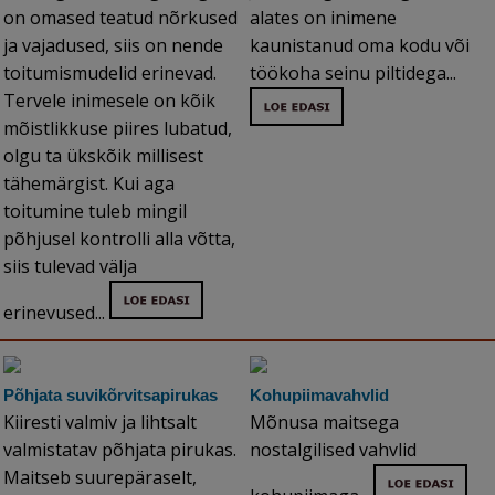
on omased teatud nõrkused
alates on inimene
ja vajadused, siis on nende
kaunistanud oma kodu või
toitumismudelid erinevad.
töökoha seinu piltidega...
Tervele inimesele on kõik
mõistlikkuse piires lubatud,
olgu ta ükskõik millisest
tähemärgist. Kui aga
toitumine tuleb mingil
põhjusel kontrolli alla võtta,
siis tulevad välja
erinevused...
Põhjata suvikõrvitsapirukas
Kohupiimavahvlid
Kiiresti valmiv ja lihtsalt
Mõnusa maitsega
valmistatav põhjata pirukas.
nostalgilised vahvlid
Maitseb suurepäraselt,