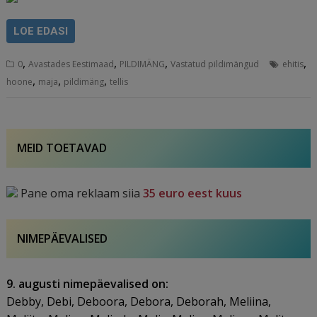
LOE EDASI
,
,
,
,
0
Avastades Eestimaad
PILDIMÄNG
Vastatud pildimängud
ehitis
,
,
,
hoone
maja
pildimäng
tellis
MEID TOETAVAD
Pane oma reklaam siia
35 euro eest kuus
NIMEPÄEVALISED
9. augusti nimepäevalised on:
Debby, Debi, Deboora, Debora, Deborah, Meliina,