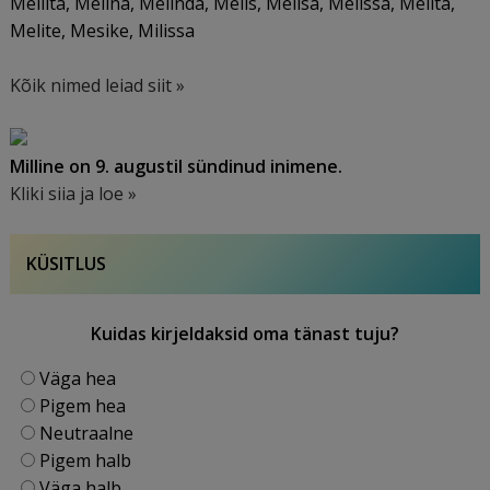
Meliita, Melina, Melinda, Melis, Melisa, Melissa, Melita,
Melite, Mesike, Milissa
Kõik nimed leiad siit »
Milline on 9. augustil sündinud inimene.
Kliki siia ja loe »
KÜSITLUS
Kuidas kirjeldaksid oma tänast tuju?
Väga hea
Pigem hea
Neutraalne
Pigem halb
Väga halb