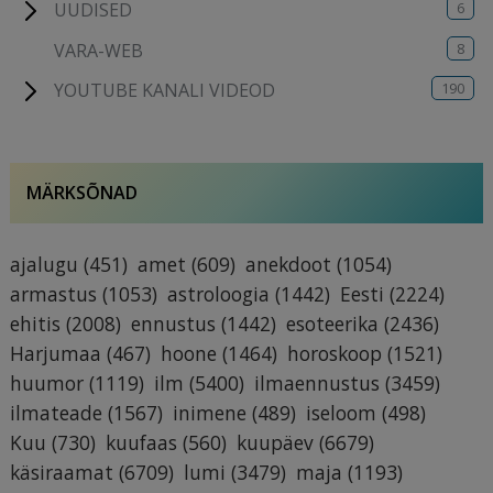
6
UUDISED
8
VARA-WEB
190
YOUTUBE KANALI VIDEOD
MÄRKSÕNAD
ajalugu
(451)
amet
(609)
anekdoot
(1054)
armastus
(1053)
astroloogia
(1442)
Eesti
(2224)
ehitis
(2008)
ennustus
(1442)
esoteerika
(2436)
Harjumaa
(467)
hoone
(1464)
horoskoop
(1521)
huumor
(1119)
ilm
(5400)
ilmaennustus
(3459)
ilmateade
(1567)
inimene
(489)
iseloom
(498)
Kuu
(730)
kuufaas
(560)
kuupäev
(6679)
käsiraamat
(6709)
lumi
(3479)
maja
(1193)