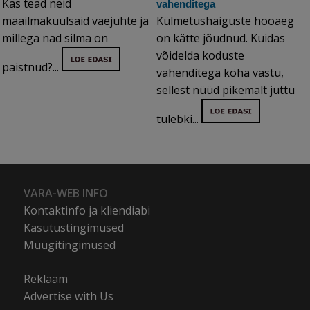
Kas tead neid
vahenditega
maailmakuulsaid väejuhte ja
Külmetushaiguste hooaeg
millega nad silma on
on kätte jõudnud. Kuidas
võidelda koduste
paistnud?...
vahenditega köha vastu,
sellest nüüd pikemalt juttu
tulebki...
VARA-WEB INFO
Kontaktinfo ja kliendiabi
Kasutustingimused
Müügitingimused
Reklaam
Advertise with Us