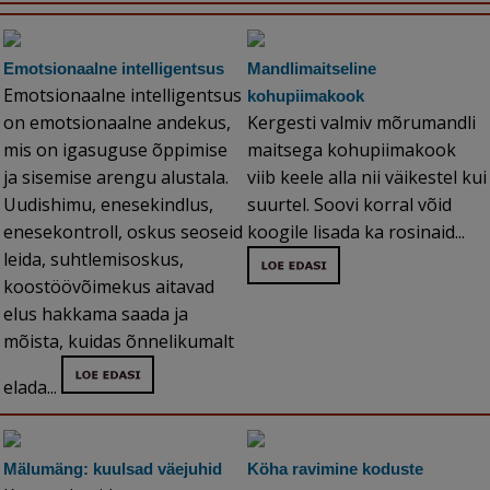
Emotsionaalne intelligentsus
Mandlimaitseline
Emotsionaalne intelligentsus
kohupiimakook
on emotsionaalne andekus,
Kergesti valmiv mõrumandli
mis on igasuguse õppimise
maitsega kohupiimakook
ja sisemise arengu alustala.
viib keele alla nii väikestel kui
Uudishimu, enesekindlus,
suurtel. Soovi korral võid
enesekontroll, oskus seoseid
koogile lisada ka rosinaid...
leida, suhtlemisoskus,
koostöövõimekus aitavad
elus hakkama saada ja
mõista, kuidas õnnelikumalt
elada...
Mälumäng: kuulsad väejuhid
Köha ravimine koduste