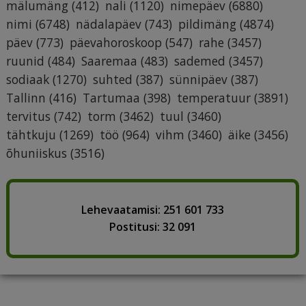
mälumäng
(412)
nali
(1120)
nimepäev
(6880)
nimi
(6748)
nädalapäev
(743)
pildimäng
(4874)
päev
(773)
päevahoroskoop
(547)
rahe
(3457)
ruunid
(484)
Saaremaa
(483)
sademed
(3457)
sodiaak
(1270)
suhted
(387)
sünnipäev
(387)
Tallinn
(416)
Tartumaa
(398)
temperatuur
(3891)
tervitus
(742)
torm
(3462)
tuul
(3460)
tähtkuju
(1269)
töö
(964)
vihm
(3460)
äike
(3456)
õhuniiskus
(3516)
Lehevaatamisi: 251 601 733
Postitusi: 32 091