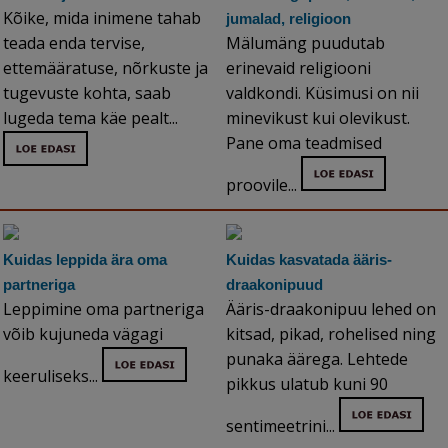
Kõike, mida inimene tahab
jumalad, religioon
teada enda tervise,
Mälumäng puudutab
ettemääratuse, nõrkuste ja
erinevaid religiooni
tugevuste kohta, saab
valdkondi. Küsimusi on nii
lugeda tema käe pealt...
minevikust kui olevikust.
Pane oma teadmised
proovile...
Kuidas leppida ära oma
Kuidas kasvatada ääris-
partneriga
draakonipuud
Leppimine oma partneriga
Ääris-draakonipuu lehed on
võib kujuneda vägagi
kitsad, pikad, rohelised ning
punaka äärega. Lehtede
keeruliseks...
pikkus ulatub kuni 90
sentimeetrini...