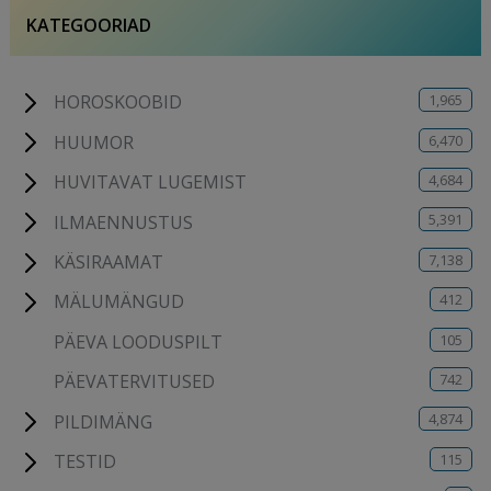
KATEGOORIAD
1,965
HOROSKOOBID
6,470
HUUMOR
4,684
HUVITAVAT LUGEMIST
5,391
ILMAENNUSTUS
7,138
KÄSIRAAMAT
412
MÄLUMÄNGUD
105
PÄEVA LOODUSPILT
742
PÄEVATERVITUSED
4,874
PILDIMÄNG
115
TESTID