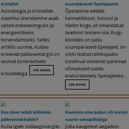
kristallid
suurepäraselt õpetajaamet
Astroloogia ja kristallide
Õpetamine eeldab
maailma ühendamine avab
kannatlikkust, loovust ja
uksed enesearenguks ja
tõelist kirge, et omandatud
energeetiliseks
teadmisi teisteni viia. Kuigi
tervendamiseks. Selles
koolides on palju
artiklis uurime, kuidas
suurepäraseid õpetajaid, on
erinevad päikesemärgid on
siiski teatud tähtkujudes
seotud konkreetsete
sündinud inimestel paremad
võimalused saada
kristallidega.
erakordseteks õpetajateks...
Kas dieet sobib kõikidele
Kaunista oma kodus või kontor
päikesemärkidele?
suurte seinapiltidega
Kuna igale sodiaagimärgile
Juba kaugetest aegadest