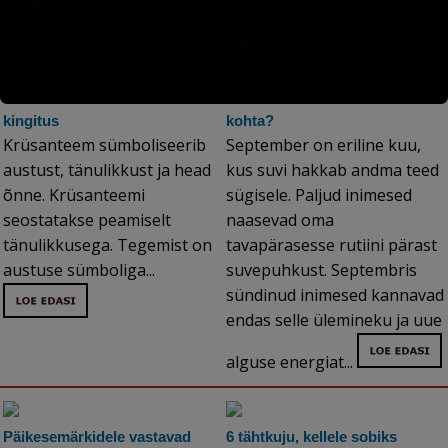
Krüsanteemide kinkimine:
Mida räägib september
austav ja õnne suurendav
sünnikuuna Sinu iseloomu
kingitus
kohta?
Krüsanteem sümboliseerib
September on eriline kuu,
austust, tänulikkust ja head
kus suvi hakkab andma teed
õnne. Krüsanteemi
sügisele. Paljud inimesed
seostatakse peamiselt
naasevad oma
tänulikkusega. Tegemist on
tavapärasesse rutiini pärast
austuse sümboliga...
suvepuhkust. Septembris
sündinud inimesed kannavad
endas selle ülemineku ja uue
alguse energiat...
Päikesemärkidele vastavad
6 tähtkuju, kellele sobiks