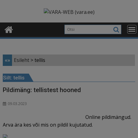
Skip
modal-check
to
content
«»
Esileht
>
tellis
Silt:
tellis
Pildimäng: tellistest hooned
09.03.2023
Online pildimängud.
Arva ära kes või mis on pildil kujutatud.