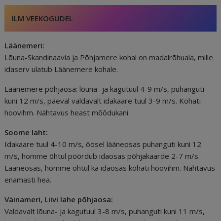
ILM VEEKOGUDEL
Läänemeri:
Lõuna-Skandinaavia ja Põhjamere kohal on madalrõhuala, mille
idaserv ulatub Läänemere kohale.
Läänemere põhjaosa: lõuna- ja kagutuul 4-9 m/s, puhanguti
kuni 12 m/s, päeval valdavalt idakaare tuul 3-9 m/s. Kohati
hoovihm. Nähtavus heast mõõdukani.
Soome laht:
Idakaare tuul 4-10 m/s, öösel lääneosas puhanguti kuni 12
m/s, homme õhtul pöördub idaosas põhjakaarde 2-7 m/s.
Lääneosas, homme õhtul ka idaosas kohati hoovihm. Nähtavus
enamasti hea.
Väinameri, Liivi lahe põhjaosa:
Valdavalt lõuna- ja kagutuul 3-8 m/s, puhanguti kuni 11 m/s,