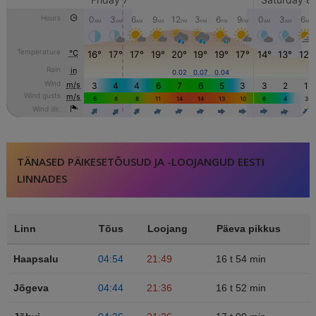
TÄNASED PÄIKESETÕUSUD JA -LOOJANGUD EESTI
LINNADES
Linn
Tõus
Loojang
Päeva pikkus
Haapsalu
04:54
21:49
16 t 54 min
Jõgeva
04:44
21:36
16 t 52 min