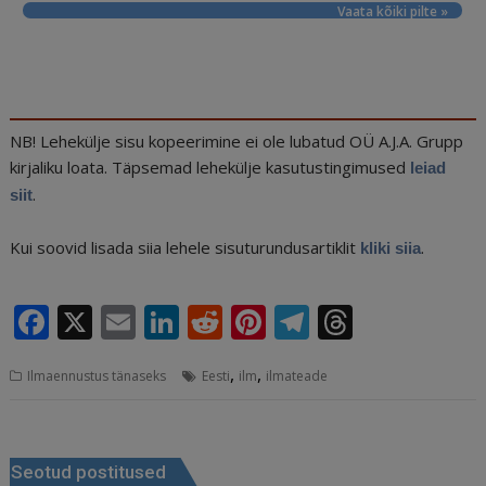
Vaata kõiki pilte »
NB! Lehekülje sisu kopeerimine ei ole lubatud OÜ A.J.A. Grupp
kirjaliku loata. Täpsemad lehekülje kasutustingimused
leiad
.
siit
Kui soovid lisada siia lehele sisuturundusartiklit
.
kliki siia
F
X
E
Li
R
Pi
T
T
a
m
n
e
n
el
h
,
,
Ilmaennustus tänaseks
Eesti
ilm
ilmateade
c
ai
k
d
te
e
r
e
l
e
di
r
g
e
Navigeerimine
b
dI
t
e
ra
a
Seotud postitused