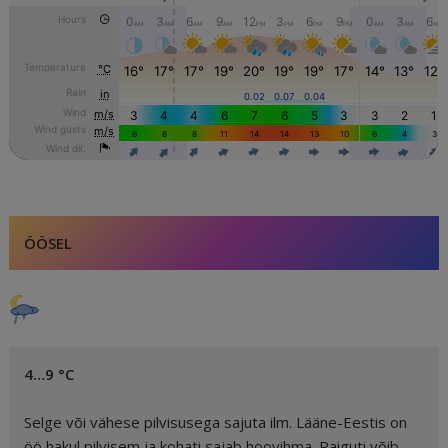
ÖÖSEL
4…9 °C
Selge või vähese pilvisusega sajuta ilm. Lääne-Eestis on
öö hakul pilvisem ja kohati sajab hoovihma. Paiguti võib