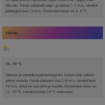
olla udu. Puhub valdavalt kagu- ja idatuul 1-7 m/s, rannikul
puhanguti kuni 12 m/s. Õhutemperatuur on 4…9 °C.
PÄEVAL
10…19 °C
Vähese ja vahelduva pilvisusega ilm. Kohati võib vähest
vihma sadada. Puhub idakaare tuul 2-8 m/s, rannikul kuni
10 m/s, õhtul on tuul nõrk ja muutlik. Õhutemperatuur on
13…19 °C, rannikul kohati 10 °C ümbruses.