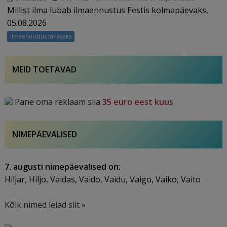
Millist ilma lubab ilmaennustus Eestis kolmapäevaks,
05.08.2026
05.08.2026
Ilmaennustus tänaseks
MEID TOETAVAD
Pane oma reklaam siia
35 euro eest kuus
NIMEPÄEVALISED
7. augusti nimepäevalised on:
Hiljar, Hiljo, Vaidas, Vaido, Vaidu, Vaigo, Vaiko, Vaito
Kõik nimed leiad siit »