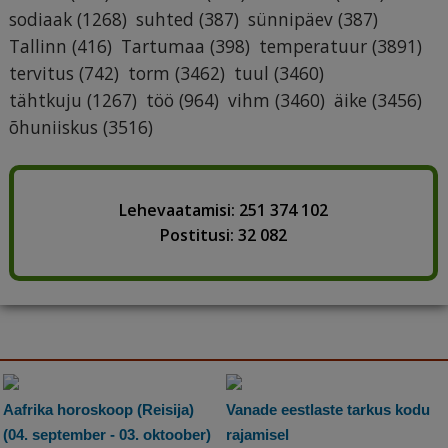
sodiaak
(1268)
suhted
(387)
sünnipäev
(387)
Tallinn
(416)
Tartumaa
(398)
temperatuur
(3891)
tervitus
(742)
torm
(3462)
tuul
(3460)
tähtkuju
(1267)
töö
(964)
vihm
(3460)
äike
(3456)
õhuniiskus
(3516)
Lehevaatamisi: 251 374 102
Postitusi: 32 082
Aafrika horoskoop (Reisija)
Vanade eestlaste tarkus kodu
(04. september - 03. oktoober)
rajamisel