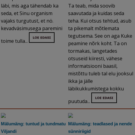
läbi, mis aga tähendab ka
Ta teab, mida soovib
seda, et Sinu organism
saavutada ja kuidas seda
vajaks turgutust, et nö.
teha. Kui otsus tehtud, asub
kevadväsimusega paremini
ta pikemalt mõtlemata
tegutsema. See on aga Kuke
toime tulla...
peamine nõrk koht. Ta on
tormakas, langetades
otsuseid kiiresti, vähese
informatsiooni baasil,
mistõttu tuleb tal elu jooksul
ikka ja jälle
läbikukkumistega kokku
puutuda...
Mälumäng: tuntud ja tundmatu
Mälumäng: teadlased ja nende
Viljandi
sünniriigid