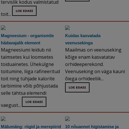
tervislik kodus valmistatud
toit...
Magneesium - organismile
Kuidas kasvatada
hädavajalik element
veenusekinga
Magneesiumi leidub nii
Maailmas on veenuseking
taimsetes kui loomsetes
kõige enam kasvatatav
toiduainetes. Ühekülgne
orhideeperekond.
toitumine, liiga rafineeritud
Veenuseking on väga kauni
toit ning tühjade kalorite
õiega orhideeliik...
tarbimine võib põhjustada
selle tähtsa elemendi
vaegust...
Mälumäng: riigid ja merepiirid
10 nõuannet higistamise ja