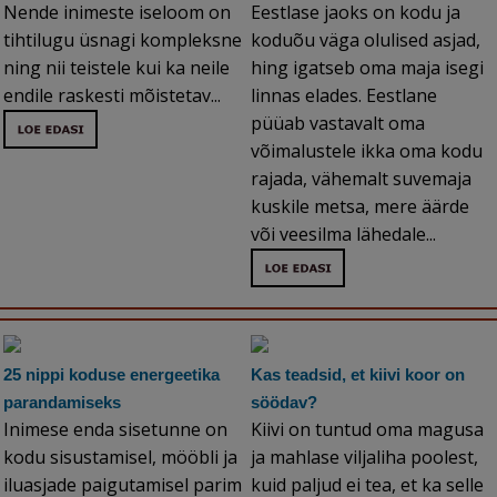
Nende inimeste iseloom on
Eestlase jaoks on kodu ja
tihtilugu üsnagi kompleksne
koduõu väga olulised asjad,
ning nii teistele kui ka neile
hing igatseb oma maja isegi
endile raskesti mõistetav...
linnas elades. Eestlane
püüab vastavalt oma
võimalustele ikka oma kodu
rajada, vähemalt suvemaja
kuskile metsa, mere äärde
või veesilma lähedale...
25 nippi koduse energeetika
Kas teadsid, et kiivi koor on
parandamiseks
söödav?
Inimese enda sisetunne on
Kiivi on tuntud oma magusa
kodu sisustamisel, mööbli ja
ja mahlase viljaliha poolest,
iluasjade paigutamisel parim
kuid paljud ei tea, et ka selle