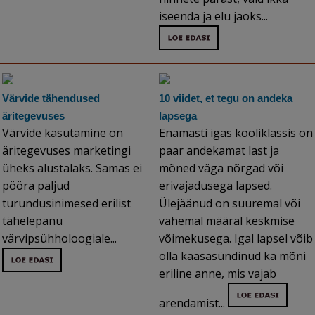
iseenda ja elu jaoks...
Värvide tähendused
10 viidet, et tegu on andeka
äritegevuses
lapsega
Värvide kasutamine on
Enamasti igas kooliklassis on
äritegevuses marketingi
paar andekamat last ja
üheks alustalaks. Samas ei
mõned väga nõrgad või
pööra paljud
erivajadusega lapsed.
turundusinimesed erilist
Ülejäänud on suuremal või
tähelepanu
vähemal määral keskmise
värvipsühholoogiale...
võimekusega. Igal lapsel võib
olla kaasasündinud ka mõni
eriline anne, mis vajab
arendamist...