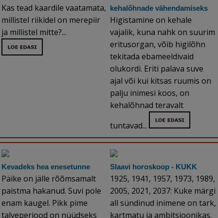
Kas tead kaardile vaatamata,
kehalõhnade vähendamiseks
millistel riikidel on merepiir
Higistamine on kehale
ja millistel mitte?...
vajalik, kuna nahk on suurim
eritusorgan, võib higilõhn
tekitada ebameeldivaid
olukordi. Eriti palava suve
ajal või kui kitsas ruumis on
palju inimesi koos, on
kehalõhnad teravalt
tuntavad...
Kevadeks hea enesetunne
Slaavi horoskoop - KUKK
Päike on jälle rõõmsamalt
1925, 1941, 1957, 1973, 1989,
paistma hakanud. Suvi pole
2005, 2021, 2037: Kuke märgi
enam kaugel. Pikk pime
all sündinud inimene on tark,
talveperiood on nüüdseks
kartmatu ja ambitsioonikas.