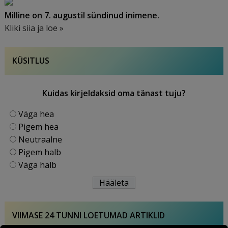
Milline on 7. augustil sündinud inimene.
Kliki siia ja loe »
KÜSITLUS
Kuidas kirjeldaksid oma tänast tuju?
Väga hea
Pigem hea
Neutraalne
Pigem halb
Väga halb
VIIMASE 24 TUNNI LOETUMAD ARTIKLID