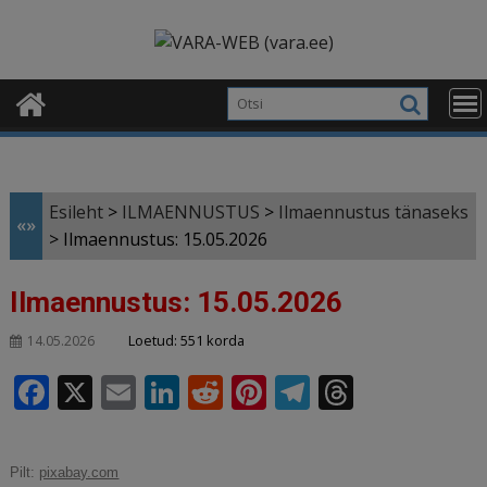
Skip
modal-check
to
content
Esileht
>
ILMAENNUSTUS
>
Ilmaennustus tänaseks
«»
>
Ilmaennustus: 15.05.2026
Ilmaennustus: 15.05.2026
Loetud: 551 korda
14.05.2026
F
X
E
Li
R
Pi
T
T
a
m
n
e
n
el
h
c
ai
k
d
te
e
r
Pilt:
pixabay.com