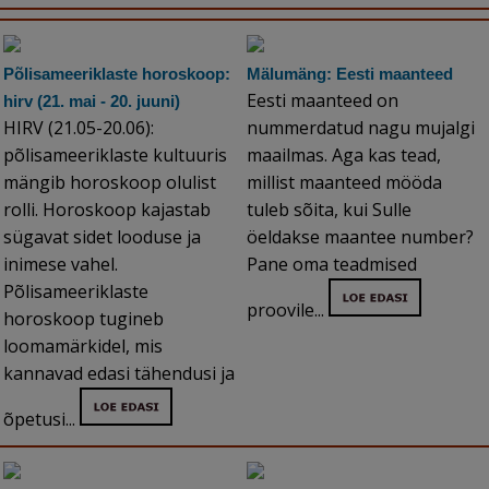
Põlisameeriklaste horoskoop:
Mälumäng: Eesti maanteed
Eesti maanteed on
hirv (21. mai - 20. juuni)
HIRV (21.05-20.06):
nummerdatud nagu mujalgi
põlisameeriklaste kultuuris
maailmas. Aga kas tead,
mängib horoskoop olulist
millist maanteed mööda
rolli. Horoskoop kajastab
tuleb sõita, kui Sulle
sügavat sidet looduse ja
öeldakse maantee number?
inimese vahel.
Pane oma teadmised
Põlisameeriklaste
proovile...
horoskoop tugineb
loomamärkidel, mis
kannavad edasi tähendusi ja
õpetusi...