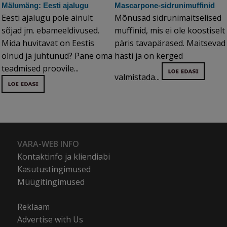
Mälumäng: Eesti ajalugu
Mascarpone-sidrunimuffinid
Eesti ajalugu pole ainult
Mõnusad sidrunimaitselised
sõjad jm. ebameeldivused.
muffinid, mis ei ole koostiselt
Mida huvitavat on Eestis
päris tavapärased. Maitsevad
olnud ja juhtunud? Pane oma
hästi ja on kerged
teadmised proovile...
valmistada...
VARA-WEB INFO
Kontaktinfo ja kliendiabi
Kasutustingimused
Müügitingimused
Reklaam
Advertise with Us