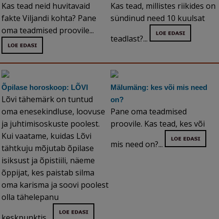
Kas tead neid huvitavaid
Kas tead, millistes riikides on
fakte Viljandi kohta? Pane
sündinud need 10 kuulsat
oma teadmised proovile...
teadlast?...
Õpilase horoskoop: LÕVI
Mälumäng: kes või mis need
Lõvi tähemärk on tuntud
on?
oma enesekindluse, loovuse
Pane oma teadmised
ja juhtimisoskuste poolest.
proovile. Kas tead, kes või
Kui vaatame, kuidas Lõvi
mis need on?...
tähtkuju mõjutab õpilase
isiksust ja õpistiili, näeme
õppijat, kes paistab silma
oma karisma ja soovi poolest
olla tähelepanu
keskpunktis...