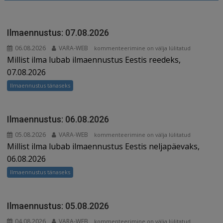
o
n
st
m
d
o
s
k
Ilmaennustus: 07.08.2026
06.08.2026
VARA-WEB
Ilmaennustus:
kommenteerimine on välja lülitatud
Millist ilma lubab ilmaennustus Eestis reedeks,
07.08.2026
07.08.2026
Ilmaennustus tänaseks
Ilmaennustus: 06.08.2026
05.08.2026
VARA-WEB
Ilmaennustus:
kommenteerimine on välja lülitatud
Millist ilma lubab ilmaennustus Eestis neljapäevaks,
06.08.2026
06.08.2026
Ilmaennustus tänaseks
Ilmaennustus: 05.08.2026
04.08.2026
VARA-WEB
Ilmaennustus:
kommenteerimine on välja lülitatud