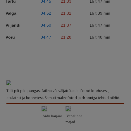
Tartu
04:45
21:33
16 t 47 min
Valga
04:52
21:32
16 t 39 min
Viljandi
04:50
21:37
16 t 47 min
Võru
04:47
21:28
16 t 40 min
Telli pilt pildipangast failina või väljatrükitult. Fotod loodusest,
asulatest ja hoonetest. Samuti makrofotod ja drooniga tehtud pildid.
Aidu karjäär
Vanalinna
majad