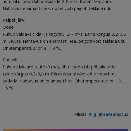
hommikul pöördub idakaarde 2-8 m/s. Kohati hoovihm.
Nähtavus enamasti hea, öösel võib paiguti tekkida udu.
Peipsi järv:
Öösel:
Puhub valdavalt ida- ja kagutuul 2-7 m/s. Laine kõrgus 0,2-0,6
m. Sajuta. Nähtavus on enamasti hea, paiguti võib tekkida udu.
Õhutemperatuur on 8…10 °C.
Päeval:
Puhub idakaare tuul 3-9 m/s, õhtul pöördub põhjakaarde.
Laine kõrgus 0,3-0,8 m. Pärastlõunal võib kohti hoovihma
sadada. Nähtavus on enamasti hea. Õhutemperatuur on 13…
15 °C.
Allikas:
Riigi Ilmateenistus