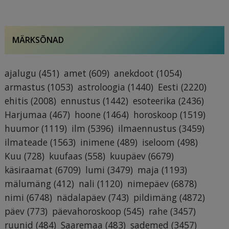
MÄRKSÕNAD
ajalugu
(451)
amet
(609)
anekdoot
(1054)
armastus
(1053)
astroloogia
(1440)
Eesti
(2220)
ehitis
(2008)
ennustus
(1442)
esoteerika
(2436)
Harjumaa
(467)
hoone
(1464)
horoskoop
(1519)
huumor
(1119)
ilm
(5396)
ilmaennustus
(3459)
ilmateade
(1563)
inimene
(489)
iseloom
(498)
Kuu
(728)
kuufaas
(558)
kuupäev
(6679)
käsiraamat
(6709)
lumi
(3479)
maja
(1193)
mälumäng
(412)
nali
(1120)
nimepäev
(6878)
nimi
(6748)
nädalapäev
(743)
pildimäng
(4872)
päev
(773)
päevahoroskoop
(545)
rahe
(3457)
ruunid
(484)
Saaremaa
(483)
sademed
(3457)