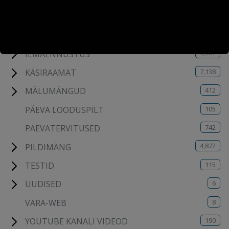
6,470
HUUMOR
4,685
HUVITAVAT LUGEMIST
5,387
ILMAENNUSTUS
7,138
KÄSIRAAMAT
412
MÄLUMÄNGUD
105
PÄEVA LOODUSPILT
742
PÄEVATERVITUSED
4,872
PILDIMÄNG
115
TESTID
6
UUDISED
8
VARA-WEB
190
YOUTUBE KANALI VIDEOD