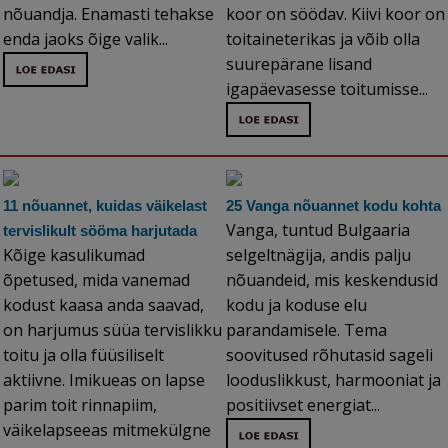
nõuandja. Enamasti tehakse
koor on söödav. Kiivi koor on
enda jaoks õige valik...
toitaineterikas ja võib olla
suurepärane lisand
igapäevasesse toitumisse...
11 nõuannet, kuidas väikelast
25 Vanga nõuannet kodu kohta
Vanga, tuntud Bulgaaria
tervislikult sööma harjutada
Kõige kasulikumad
selgeltnägija, andis palju
õpetused, mida vanemad
nõuandeid, mis keskendusid
kodust kaasa anda saavad,
kodu ja koduse elu
on harjumus süüa tervislikku
parandamisele. Tema
toitu ja olla füüsiliselt
soovitused rõhutasid sageli
aktiivne. Imikueas on lapse
looduslikkust, harmooniat ja
parim toit rinnapiim,
positiivset energiat...
väikelapseeas mitmekülgne