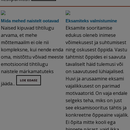
Mida mehed naistelt ootavad
Eksamiteks valmistumine
Naised kipuvad tihtilugu
Eksamite sooritamise
arvama, et mehe
edukus oleneb inimese
mõttemaailm ei ole nii
võimekusest ja suhtumisest
kompleksne, kui nende enda
ning oskusest õppida. Vastu
oma, mistõttu võivad meeste
tahtmist õppides ei saavuta
emotsioonid tihtilugu
tavaliselt häid tulemusi või
naistele märkamatuteks
on saavutused lühiajalised.
Huvi ja arusaamine eksami
jääda...
vajalikkusest on parimad
motivaatorid. On vaja endale
selgeks teha, miks on just
see eksamisooritus tähtis ja
konkreetne õppeaine vajalik.
Ei õpita mitte kooli ega
hinnete pärast, vaid ikka