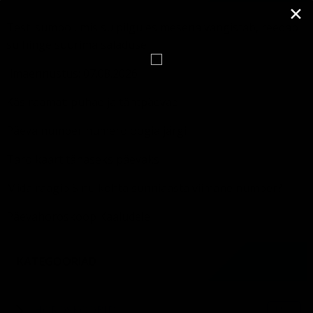
✕
Test: sümbol, mis su pilgu esimesena vangistab, reedab
su hinge suurima saladuse
Ilmaennustus: 07.08.2026
Käsiraamat: pühad ja tähtpäevad
Päeva number numeroloogia järgi
Taro kaart tänaseks päevaks
Mida räägib Sinu kohta sünniaasta viimane number?
Päevahoroskoop Kaaludele
KATEGOORIAD
1,961
HOROSKOOBID