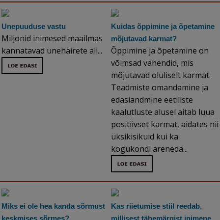
Unepuuduse vastu
Kuidas õppimine ja õpetamine
Miljonid inimesed maailmas
mõjutavad karmat?
kannatavad unehäirete all...
Õppimine ja õpetamine on
võimsad vahendid, mis
mõjutavad oluliselt karmat.
Teadmiste omandamine ja
edasiandmine eetiliste
kaalutluste alusel aitab luua
positiivset karmat, aidates nii
üksikisikuid kui ka
kogukondi areneda...
Miks ei ole hea kanda sõrmust
Kas riietumise stiil reedab,
keskmises sõrmes?
millisest tähemärgist inimene