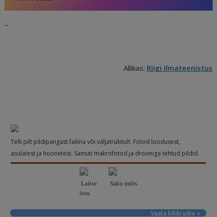
–
Allikas:
Riigi Ilmateenistus
Telli pilt pildipangast failina või väljatrükitult. Fotod loodusest,
asulatest ja hoonetest. Samuti makrofotod ja drooniga tehtud pildid.
Laitse
Saku mõis
loss
Vaata kõiki pilte »