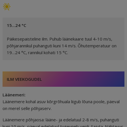
15…24 °C
Päikesepaisteline ilm. Puhub läänekaare tuul 4-10 m/s,
põhjarannikul puhanguti kuni 14 m/s. Õhutemperatuur on
19…24 °C, rannikul kohati 15 °C.
ILM VEEKOGUDEL
Läänemeri:
Läänemere kohal asuv kõrgrõhuala liigub lõuna poole, päeval
on merel selle põhjaserv.
Läänemere põhjaosa: lääne- ja edelatuul 2-8 m/s, puhanguti
kuni 10 m/s, päeval edelatuul tugevneb veidi. Sajuta. Nähtavus