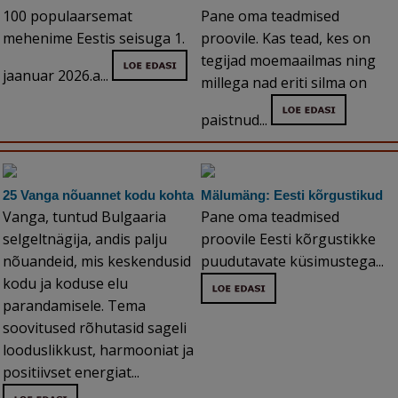
100 populaarsemat
Pane oma teadmised
mehenime Eestis seisuga 1.
proovile. Kas tead, kes on
tegijad moemaailmas ning
jaanuar 2026.a...
millega nad eriti silma on
paistnud...
25 Vanga nõuannet kodu kohta
Mälumäng: Eesti kõrgustikud
Vanga, tuntud Bulgaaria
Pane oma teadmised
selgeltnägija, andis palju
proovile Eesti kõrgustikke
nõuandeid, mis keskendusid
puudutavate küsimustega...
kodu ja koduse elu
parandamisele. Tema
soovitused rõhutasid sageli
looduslikkust, harmooniat ja
positiivset energiat...