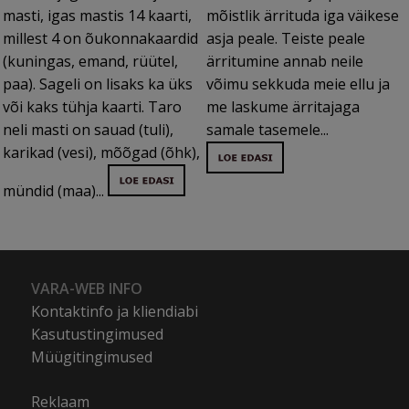
masti, igas mastis 14 kaarti,
mõistlik ärrituda iga väikese
millest 4 on õukonnakaardid
asja peale. Teiste peale
(kuningas, emand, rüütel,
ärritumine annab neile
paa). Sageli on lisaks ka üks
võimu sekkuda meie ellu ja
või kaks tühja kaarti. Taro
me laskume ärritajaga
neli masti on sauad (tuli),
samale tasemele...
karikad (vesi), mõõgad (õhk),
mündid (maa)...
VARA-WEB INFO
Kontaktinfo ja kliendiabi
Kasutustingimused
Müügitingimused
Reklaam