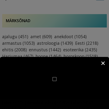
MÄRKSÕNAD
ajalugu
(451)
amet
(609)
anekdoot
(1054)
armastus
(1053)
astroloogia
(1439)
Eesti
(2218)
ehitis
(2008)
ennustus
(1442)
esoteerika
(2435)
Harjumaa
(467)
hoone
(1464)
horoskoop
(1518)
✕
huumor
(1119)
ilm
(5389)
ilmaennustus
(3454)
ilmateade
(1561)
inimene
(489)
iseloom
(498)
Kuu
(727)
kuufaas
(557)
kuupäev
(6679)
käsiraamat
(6709)
lumi
(3474)
maja
(1193)
mälumäng
(412)
nali
(1120)
nimepäev
(6877)
nimi
(6748)
nädalapäev
(743)
pildimäng
(4871)
päev
(773)
päevahoroskoop
(545)
rahe
(3452)
ruunid
(484)
Saaremaa
(483)
sademed
(3452)