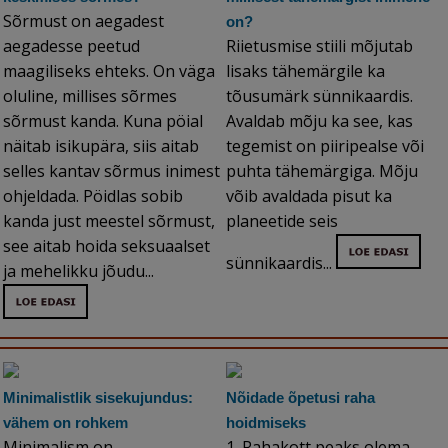
Sõrmust on aegadest
on?
aegadesse peetud
Riietusmise stiili mõjutab
maagiliseks ehteks. On väga
lisaks tähemärgile ka
oluline, millises sõrmes
tõusumärk sünnikaardis.
sõrmust kanda. Kuna pöial
Avaldab mõju ka see, kas
näitab isikupära, siis aitab
tegemist on piiripealse või
selles kantav sõrmus inimest
puhta tähemärgiga. Mõju
ohjeldada. Pöidlas sobib
võib avaldada pisut ka
kanda just meestel sõrmust,
planeetide seis
see aitab hoida seksuaalset
sünnikaardis...
ja mehelikku jõudu...
Minimalistlik sisekujundus:
Nõidade õpetusi raha
vähem on rohkem
hoidmiseks
Minimalism on
1. Rahakott peaks olema