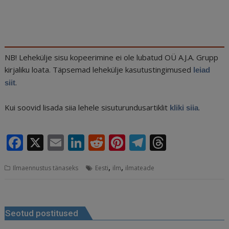
NB! Lehekülje sisu kopeerimine ei ole lubatud OÜ A.J.A. Grupp
kirjaliku loata. Täpsemad lehekülje kasutustingimused
leiad
.
siit
Kui soovid lisada siia lehele sisuturundusartiklit
.
kliki siia
F
X
E
Li
R
Pi
T
T
a
m
n
e
n
el
h
,
,
Ilmaennustus tänaseks
Eesti
ilm
ilmateade
c
ai
k
d
te
e
r
e
l
e
di
r
g
e
Navigeerimine
b
dI
t
e
ra
a
Seotud postitused
o
n
st
m
d