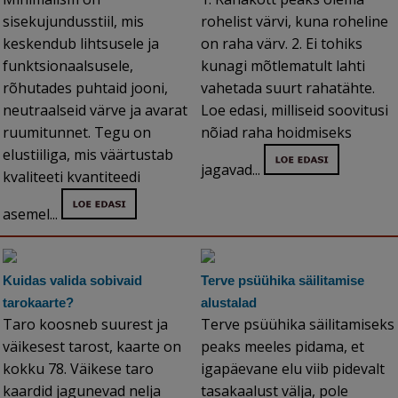
sisekujundusstiil, mis
rohelist värvi, kuna roheline
keskendub lihtsusele ja
on raha värv. 2. Ei tohiks
funktsionaalsusele,
kunagi mõtlematult lahti
rõhutades puhtaid jooni,
vahetada suurt rahatähte.
neutraalseid värve ja avarat
Loe edasi, milliseid soovitusi
ruumitunnet. Tegu on
nõiad raha hoidmiseks
elustiiliga, mis väärtustab
jagavad...
kvaliteeti kvantiteedi
asemel...
Kuidas valida sobivaid
Terve psüühika säilitamise
tarokaarte?
alustalad
Taro koosneb suurest ja
Terve psüühika säilitamiseks
väikesest tarost, kaarte on
peaks meeles pidama, et
kokku 78. Väikese taro
igapäevane elu viib pidevalt
kaardid jagunevad nelja
tasakaalust välja, pole