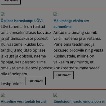
Õpilase horoskoop: LÕVI
Mälumäng: vähim arv
Lõvi tähemärk on tuntud
euromünte
oma enesekindluse, loovuse
Antud mälumäng sunnib
ja juhtimisoskuste poolest.
veidi mõtlema ja arvutama.
Kui vaatame, kuidas Lõvi
Pane oma teadmised ja
tähtkuju mõjutab õpilase
oskused proovile ning vasta
isiksust ja õpistiili, näeme
küsimustele, milline on
õppijat, kes paistab silma
väikseim arv münte, et
oma karisma ja soovi poolest
konkreetne summa saada.
olla tähelepanu
keskpunktis...
Aluseline vesi toetab tervist
Emotsiooni vastu emotsioon ei