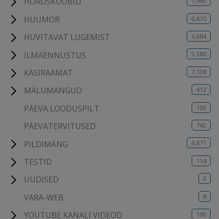
1,960
HOROSKOOBID
6,470
HUUMOR
4,684
HUVITAVAT LUGEMIST
5,380
ILMAENNUSTUS
7,138
KÄSIRAAMAT
412
MÄLUMÄNGUD
105
PÄEVA LOODUSPILT
742
PÄEVATERVITUSED
4,871
PILDIMÄNG
114
TESTID
6
UUDISED
8
VARA-WEB
190
YOUTUBE KANALI VIDEOD