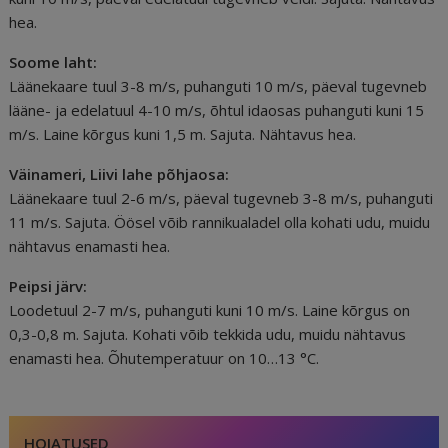
hea.
Soome laht:
Läänekaare tuul 3-8 m/s, puhanguti 10 m/s, päeval tugevneb
lääne- ja edelatuul 4-10 m/s, õhtul idaosas puhanguti kuni 15
m/s. Laine kõrgus kuni 1,5 m. Sajuta. Nähtavus hea.
Väinameri, Liivi lahe põhjaosa:
Läänekaare tuul 2-6 m/s, päeval tugevneb 3-8 m/s, puhanguti
11 m/s. Sajuta. Öösel võib rannikualadel olla kohati udu, muidu
nähtavus enamasti hea.
Peipsi järv:
Loodetuul 2-7 m/s, puhanguti kuni 10 m/s. Laine kõrgus on
0,3-0,8 m. Sajuta. Kohati võib tekkida udu, muidu nähtavus
enamasti hea. Õhutemperatuur on 10…13 °C.
HOIATUSED