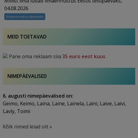
Millist ilma lubab ilmaennustus Eestis teisipäevaks,
04.08.2026
Ilmaennustus tänaseks
MEID TOETAVAD
Pane oma reklaam siia
35 euro eest kuus
NIMEPÄEVALISED
6. augusti nimepäevalised on:
Geimo, Keimo, Laina, Laine, Lainela, Laini, Laive, Laivi,
Lavly, Toimi
Kõik nimed leiad siit »