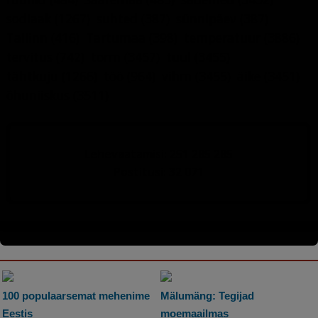
sodiaak
(1267)
suhted
(387)
sünnipäev
(387)
Tallinn
(416)
Tartumaa
(398)
temperatuur
(3886)
tervitus
(742)
torm
(3457)
tuul
(3455)
tähtkuju
(1266)
töö
(964)
vihm
(3455)
äike
(3451)
õhuniiskus
(3511)
Lehevaatamisi: 251 285 285
Postitusi: 32 071
100 populaarsemat mehenime
Mälumäng: Tegijad
Eestis
moemaailmas