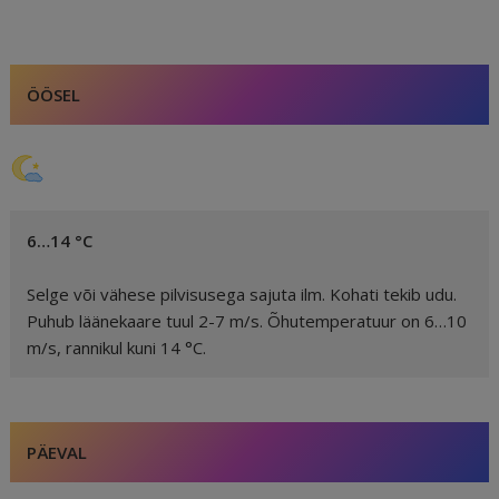
e
l
e
di
r
g
e
b
dI
t
e
ra
a
o
n
st
m
d
ÖÖSEL
o
s
k
6…14 °C
Selge või vähese pilvisusega sajuta ilm. Kohati tekib udu.
Puhub läänekaare tuul 2-7 m/s. Õhutemperatuur on 6…10
m/s, rannikul kuni 14 °C.
PÄEVAL