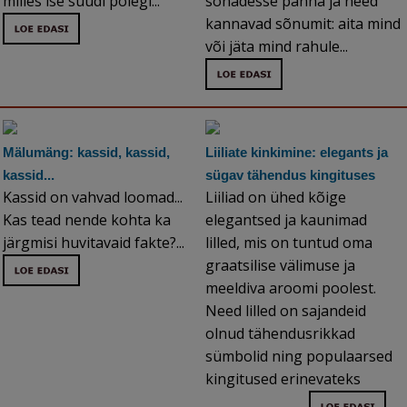
milles ise süüdi polegi...
sõnadesse panna ja need
kannavad sõnumit: aita mind
või jäta mind rahule...
Mälumäng: kassid, kassid,
Liiliate kinkimine: elegants ja
kassid...
sügav tähendus kingituses
Kassid on vahvad loomad...
Liiliad on ühed kõige
Kas tead nende kohta ka
elegantsed ja kaunimad
järgmisi huvitavaid fakte?...
lilled, mis on tuntud oma
graatsilise välimuse ja
meeldiva aroomi poolest.
Need lilled on sajandeid
olnud tähendusrikkad
sümbolid ning populaarsed
kingitused erinevateks