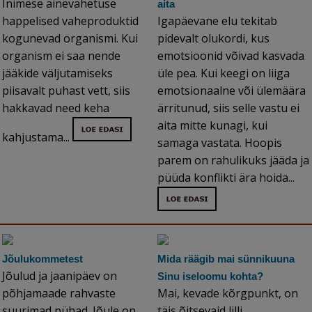
Inimese ainevahetuse
aita
happelised vaheproduktid
Igapäevane elu tekitab
kogunevad organismi. Kui
pidevalt olukordi, kus
organism ei saa nende
emotsioonid võivad kasvada
jääkide väljutamiseks
üle pea. Kui keegi on liiga
piisavalt puhast vett, siis
emotsionaalne või ülemäära
hakkavad need keha
ärritunud, siis selle vastu ei
aita mitte kunagi, kui
kahjustama...
samaga vastata. Hoopis
parem on rahulikuks jääda ja
püüda konflikti ära hoida...
Jõulukommetest
Mida räägib mai sünnikuuna
Jõulud ja jaanipäev on
Sinu iseloomu kohta?
põhjamaade rahvaste
Mai, kevade kõrgpunkt, on
suurimad pühad. Jõule on
täis õitsevaid lilli,