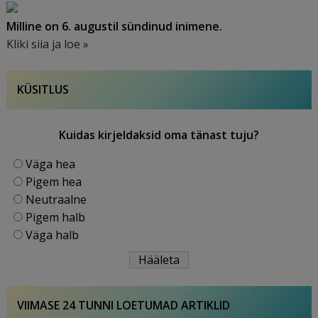
Milline on 6. augustil sündinud inimene.
Kliki siia ja loe »
KÜSITLUS
Kuidas kirjeldaksid oma tänast tuju?
Väga hea
Pigem hea
Neutraalne
Pigem halb
Väga halb
VIIMASE 24 TUNNI LOETUMAD ARTIKLID