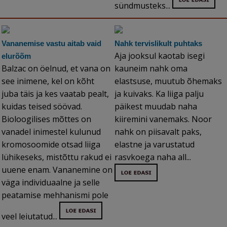
sündmusteks...
Vananemise vastu aitab vaid
Nahk tervislikult puhtaks
Aja jooksul kaotab isegi
elurõõm
Balzac on öelnud, et vana on
kauneim nahk oma
see inimene, kel on kõht
elastsuse, muutub õhemaks
juba täis ja kes vaatab pealt,
ja kuivaks. Ka liiga palju
kuidas teised söövad.
päikest muudab naha
Bioloogilises mõttes on
kiiremini vanemaks. Noor
vanadel inimestel kulunud
nahk on piisavalt paks,
kromosoomide otsad liiga
elastne ja varustatud
lühikeseks, mistõttu rakud ei
rasvkoega naha all...
uuene enam. Vananemine on
väga individuaalne ja selle
peatamise mehhanismi pole
veel leiutatud...