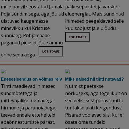
meie päevil seostatud Jumala
päikesepaistet ja värsket
Poja sündimisega, aga jõulud
eluenergiat. Mais sündinud
ulatuvad kaugemasse
inimesed peegeldavad selle
minevikku kui Kristuse
kuu soojust ja elujõudu...
sünniaeg. Põhjamaade
paganad pidasid jõule ammu
enne seda aega...
Enesesisendus on võimas relv
Miks naised nii tihti nutavad?
Tihti maadlevad inimesed
Nutmist peetakse
sundmõtetega ja
nõrkuseks, aga tegelikult on
mittevajalike teemadega,
see eelis, sest pärast nuttu
hirmude ja paranoiadega,
tuntakse alati kergendust.
teevad endale etteheiteid
Pisarad voolavad siis, kui ei
ebaõnnestumiste pärast,
osata oma tundeid