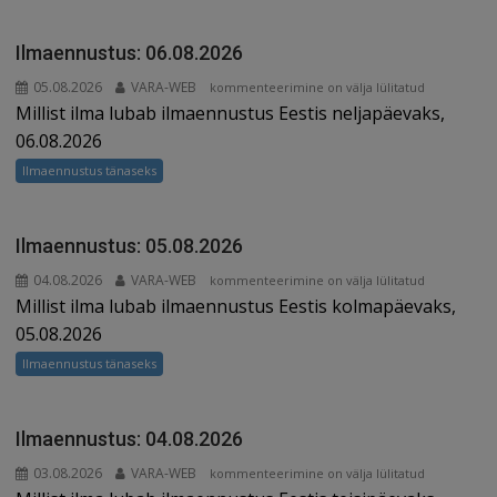
o
s
k
Ilmaennustus: 06.08.2026
05.08.2026
VARA-WEB
Ilmaennustus:
kommenteerimine on välja lülitatud
Millist ilma lubab ilmaennustus Eestis neljapäevaks,
06.08.2026
06.08.2026
Ilmaennustus tänaseks
Ilmaennustus: 05.08.2026
04.08.2026
VARA-WEB
Ilmaennustus:
kommenteerimine on välja lülitatud
Millist ilma lubab ilmaennustus Eestis kolmapäevaks,
05.08.2026
05.08.2026
Ilmaennustus tänaseks
Ilmaennustus: 04.08.2026
03.08.2026
VARA-WEB
Ilmaennustus:
kommenteerimine on välja lülitatud
04.08.2026