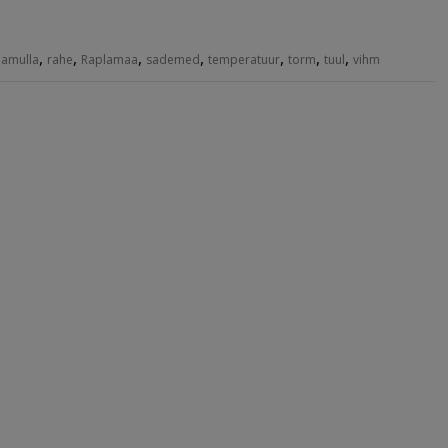
,
,
,
,
,
,
,
lamulla
rahe
Raplamaa
sademed
temperatuur
torm
tuul
vihm