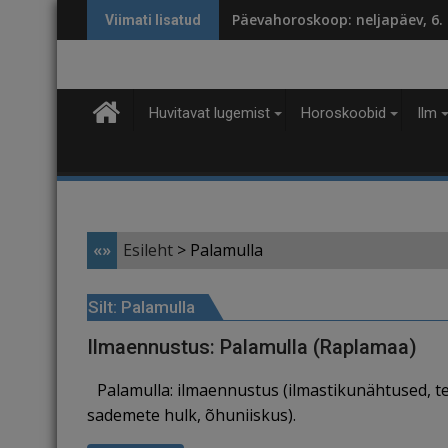
Skip
Päevahoroskoop: neljapäev, 6.
Viimati lisatud
to
content
Huvitavat lugemist
Horoskoobid
Ilm
«»
Esileht
>
Palamulla
Silt:
Palamulla
Ilmaennustus: Palamulla (Raplamaa)
Palamulla: ilmaennustus (ilmastikunähtused, t
sademete hulk, õhuniiskus).