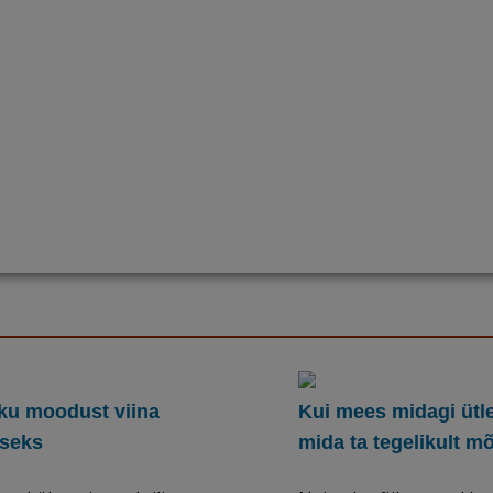
kku moodust viina
Kui mees midagi ütle
iseks
mida ta tegelikult m