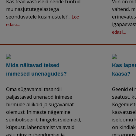
Kas tead vastuseid nende tuntud
Viin on mi
muinasjututegelastega
vahend, m
seonduvatele küsimustele?...
erinevates
Loe
igapäevast
edasi...
edasi...
Mida näitavad teised
Kas laps
inimesed unenägudes?
kaasa?
Oma sügavamal tasandil
Geenid ei 
paljastavad unenäod inimese
saatust, k
hirmude allikaid ja sügavamat
Kogemuste
olemust. Inimeste nägemine
kasvatusel
sümboliseerib hingelisi sidemeid,
iseloomu 
küpsust, lahendamist vajavaid
on kindla
asju ning pühendumise ja
mis ennus