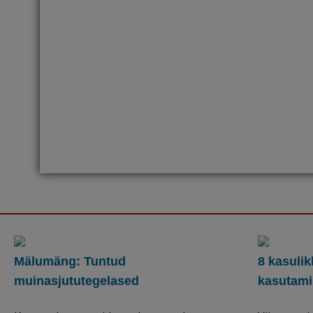
Mälumäng: Tuntud
8 kasuli
muinasjututegelased
kasutam