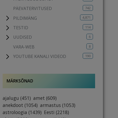
742
PÄEVATERVITUSED
4,871
PILDIMÄNG
114
TESTID
6
UUDISED
8
VARA-WEB
190
YOUTUBE KANALI VIDEOD
MÄRKSÕNAD
ajalugu
(451)
amet
(609)
anekdoot
(1054)
armastus
(1053)
astroloogia
(1439)
Eesti
(2218)