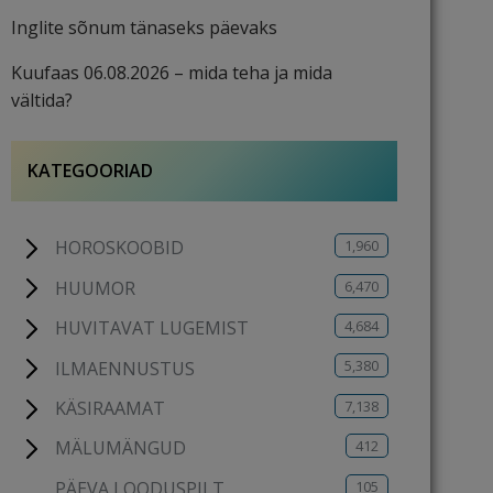
Inglite sõnum tänaseks päevaks
Kuufaas 06.08.2026 – mida teha ja mida
vältida?
KATEGOORIAD
1,960
HOROSKOOBID
6,470
HUUMOR
4,684
HUVITAVAT LUGEMIST
5,380
ILMAENNUSTUS
7,138
KÄSIRAAMAT
412
MÄLUMÄNGUD
105
PÄEVA LOODUSPILT