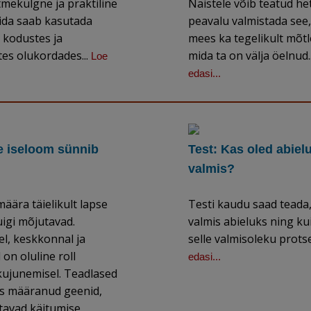
tmekülgne ja praktiline
Naistele võib teatud he
ida saab kasutada
peavalu valmistada see,
 kodustes ja
mees ka tegelikult mõtl
es olukordades...
mida ta on välja öelnud.
Loe
edasi...
e iseloom sünnib
Test: Kas oled abiel
valmis?
määra täielikult lapse
Testi kaudu saad teada,
uigi mõjutavad.
valmis abieluks ning ku
l, keskkonnal ja
selle valmisoleku protse
 on oluline roll
edasi...
kujunemisel. Teadlased
ks määranud geenid,
tavad käitumise