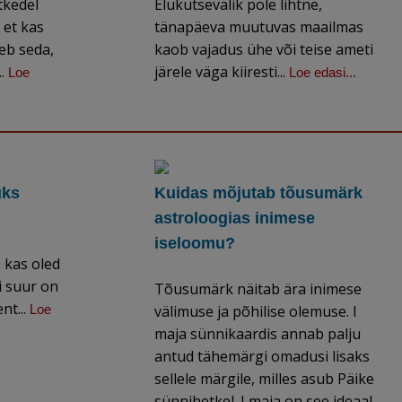
tkedel
Elukutsevalik pole lihtne,
 et kas
tänapäeva muutuvas maailmas
eb seda,
kaob vajadus ühe või teise ameti
..
järele väga kiiresti...
Loe
Loe edasi...
uks
Kuidas mõjutab tõusumärk
astroloogias inimese
iseloomu?
 kas oled
i suur on
Tõusumärk näitab ära inimese
nt...
Loe
välimuse ja põhilise olemuse. I
maja sünnikaardis annab palju
antud tähemärgi omadusi lisaks
sellele märgile, milles asub Päike
sünnihetkel. I maja on see ideaal,