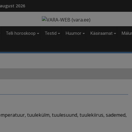
modal-check
 august 2026
Telli horoskoop
Testid
Huumor
Käsiraamat
Mälu
emperatuur, tuulekülm, tuulesuund, tuulekiirus, sademed,