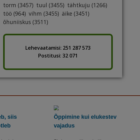
torm
(3457)
tuul
(3455)
tähtkuju
(1266)
töö
(964)
vihm
(3455)
äike
(3451)
õhuniiskus
(3511)
Lehevaatamisi: 251 287 573
Postitusi: 32 071
b, siis
Õppimine kui elukestev
õtleb
vajadus