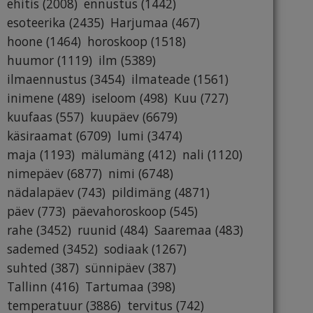
ehitis
(2008)
ennustus
(1442)
esoteerika
(2435)
Harjumaa
(467)
hoone
(1464)
horoskoop
(1518)
huumor
(1119)
ilm
(5389)
ilmaennustus
(3454)
ilmateade
(1561)
inimene
(489)
iseloom
(498)
Kuu
(727)
kuufaas
(557)
kuupäev
(6679)
käsiraamat
(6709)
lumi
(3474)
maja
(1193)
mälumäng
(412)
nali
(1120)
nimepäev
(6877)
nimi
(6748)
nädalapäev
(743)
pildimäng
(4871)
päev
(773)
päevahoroskoop
(545)
rahe
(3452)
ruunid
(484)
Saaremaa
(483)
sademed
(3452)
sodiaak
(1267)
suhted
(387)
sünnipäev
(387)
Tallinn
(416)
Tartumaa
(398)
temperatuur
(3886)
tervitus
(742)