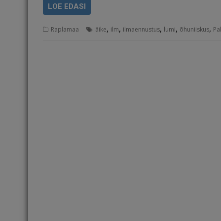
LOE EDASI
,
,
,
,
,
Raplamaa
äike
ilm
ilmaennustus
lumi
õhuniiskus
Pa