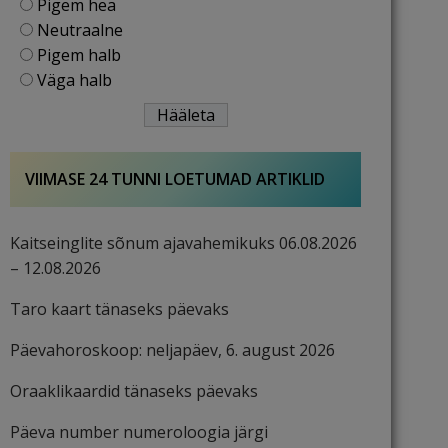
Pigem hea
Neutraalne
Pigem halb
Väga halb
VIIMASE 24 TUNNI LOETUMAD ARTIKLID
Kaitseinglite sõnum ajavahemikuks 06.08.2026
– 12.08.2026
Taro kaart tänaseks päevaks
Päevahoroskoop: neljapäev, 6. august 2026
Oraaklikaardid tänaseks päevaks
Päeva number numeroloogia järgi