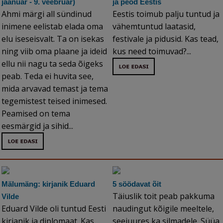
jaanuar - 9. veebruar)
ja peod Eestis
Ahmi märgi all sündinud
Eestis toimub palju tuntud ja
inimene eelistab elada oma
vähemtuntud laatasid,
elu iseseisvalt. Ta on isekas
festivale ja pidusid. Kas tead,
ning viib oma plaane ja ideid
kus need toimuvad?...
ellu nii nagu ta seda õigeks
peab. Teda ei huvita see,
mida arvavad temast ja tema
tegemistest teised inimesed.
Peamised on tema
eesmärgid ja sihid...
Mälumäng: kirjanik Eduard
5 söödavat õit
Täiuslik toit peab pakkuma
Vilde
Eduard Vilde oli tuntud Eesti
naudingut kõigile meeltele,
kirjanik ja diplomaat. Kas
seejuures ka silmadele. Süüa