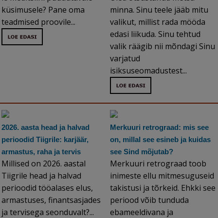
küsimusele? Pane oma
minna. Sinu teele jääb mitu
teadmised proovile...
valikut, millist rada mööda
edasi liikuda. Sinu tehtud
valik räägib nii mõndagi Sinu
varjatud
isiksuseomadustest...
2026. aasta head ja halvad
Merkuuri retrograad: mis see
perioodid Tiigrile: karjäär,
on, millal see esineb ja kuidas
armastus, raha ja tervis
see Sind mõjutab?
Millised on 2026. aastal
Merkuuri retrograad toob
Tiigrile head ja halvad
inimeste ellu mitmesuguseid
perioodid tööalases elus,
takistusi ja tõrkeid. Ehkki see
armastuses, finantsasjades
periood võib tunduda
ja tervisega seonduvalt?...
ebameeldivana ja