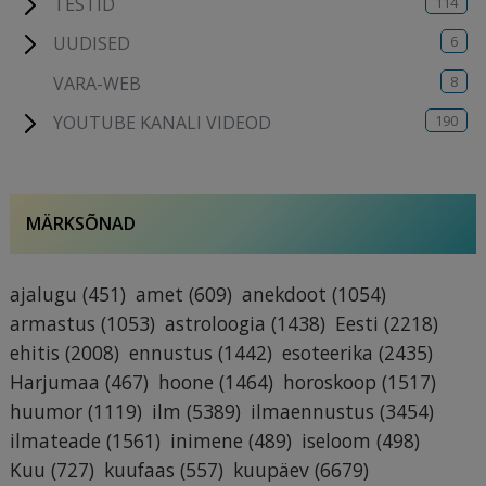
114
TESTID
6
UUDISED
8
VARA-WEB
190
YOUTUBE KANALI VIDEOD
MÄRKSÕNAD
ajalugu
(451)
amet
(609)
anekdoot
(1054)
armastus
(1053)
astroloogia
(1438)
Eesti
(2218)
ehitis
(2008)
ennustus
(1442)
esoteerika
(2435)
Harjumaa
(467)
hoone
(1464)
horoskoop
(1517)
huumor
(1119)
ilm
(5389)
ilmaennustus
(3454)
ilmateade
(1561)
inimene
(489)
iseloom
(498)
Kuu
(727)
kuufaas
(557)
kuupäev
(6679)