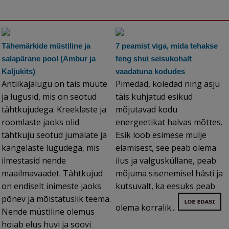
Tähemärkide müstiline ja
7 peamist viga, mida tehakse
salapärane pool (Ambur ja
feng shui seisukohalt
Kaljukits)
vaadatuna kodudes
Antiikajalugu on täis müüte
Pimedad, koledad ning asju
ja lugusid, mis on seotud
täis kuhjatud esikud
tähtkujudega. Kreeklaste ja
mõjutavad kodu
roomlaste jaoks olid
energeetikat halvas mõttes.
tähtkuju seotud jumalate ja
Esik loob esimese mulje
kangelaste lugudega, mis
elamisest, see peab olema
ilmestasid nende
ilus ja valgusküllane, peab
maailmavaadet. Tähtkujud
mõjuma sisenemisel hästi ja
on endiselt inimeste jaoks
kutsuvalt, ka eesuks peab
põnev ja mõistatuslik teema.
olema korralik...
Nende müstiline olemus
hoiab elus huvi ja soovi