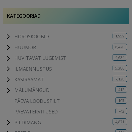
KATEGOORIAD
1,959
HOROSKOOBID
6,470
HUUMOR
4,684
HUVITAVAT LUGEMIST
5,380
ILMAENNUSTUS
7,138
KÄSIRAAMAT
412
MÄLUMÄNGUD
105
PÄEVA LOODUSPILT
742
PÄEVATERVITUSED
4,871
PILDIMÄNG