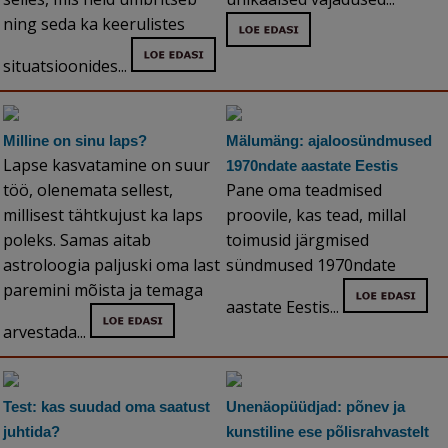
ning seda ka keerulistes
situatsioonides...
Milline on sinu laps?
Mälumäng: ajaloosündmused
Lapse kasvatamine on suur
1970ndate aastate Eestis
töö, olenemata sellest,
Pane oma teadmised
millisest tähtkujust ka laps
proovile, kas tead, millal
poleks. Samas aitab
toimusid järgmised
astroloogia paljuski oma last
sündmused 1970ndate
paremini mõista ja temaga
aastate Eestis...
arvestada...
Test: kas suudad oma saatust
Unenäopüüdjad: põnev ja
juhtida?
kunstiline ese põlisrahvastelt