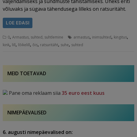
väljendamiseks ja sündmuste tähistamiseks. Üheks eriti
võluvaks ja sügava tähendusega lilleks on ratsuritäht.
LOE EDASI
,
,
,
,
0
Armastus, suhted, suhtlemine
armastus
inimsuhted
kingitus
,
,
,
,
,
,
kink
lill
lõikelill
õis
ratsuritäht
suhe
suhted
MEID TOETAVAD
Pane oma reklaam siia
35 euro eest kuus
NIMEPÄEVALISED
6. augusti nimepäevalised on: