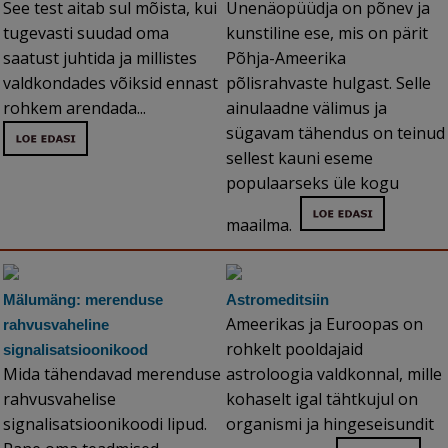
See test aitab sul mõista, kui
Unenäopüüdja on põnev ja
tugevasti suudad oma
kunstiline ese, mis on pärit
saatust juhtida ja millistes
Põhja-Ameerika
valdkondades võiksid ennast
põlisrahvaste hulgast. Selle
rohkem arendada...
ainulaadne välimus ja
sügavam tähendus on teinud
sellest kauni eseme
populaarseks üle kogu
maailma.
Mälumäng: merenduse
Astromeditsiin
Ameerikas ja Euroopas on
rahvusvaheline
rohkelt pooldajaid
signalisatsioonikood
Mida tähendavad merenduse
astroloogia valdkonnal, mille
rahvusvahelise
kohaselt igal tähtkujul on
signalisatsioonikoodi lipud.
organismi ja hingeseisundit