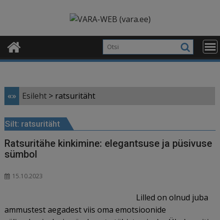
Skip
modal-check
to
content
«»
Esileht
>
ratsuritäht
Silt:
ratsuritäht
Ratsuritähe kinkimine: elegantsuse ja püsivuse
sümbol
15.10.2023
Lilled on olnud juba
ammustest aegadest viis oma emotsioonide