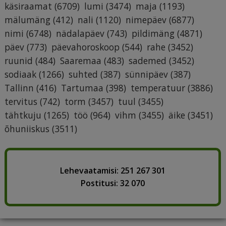
käsiraamat
(6709)
lumi
(3474)
maja
(1193)
mälumäng
(412)
nali
(1120)
nimepäev
(6877)
nimi
(6748)
nädalapäev
(743)
pildimäng
(4871)
päev
(773)
päevahoroskoop
(544)
rahe
(3452)
ruunid
(484)
Saaremaa
(483)
sademed
(3452)
sodiaak
(1266)
suhted
(387)
sünnipäev
(387)
Tallinn
(416)
Tartumaa
(398)
temperatuur
(3886)
tervitus
(742)
torm
(3457)
tuul
(3455)
tähtkuju
(1265)
töö
(964)
vihm
(3455)
äike
(3451)
õhuniiskus
(3511)
Lehevaatamisi: 251 267 301
Postitusi: 32 070