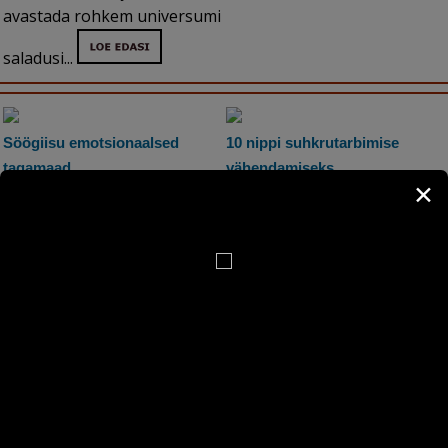
avastada rohkem universumi
saladusi...
Söögiisu emotsionaalsed
10 nippi suhkrutarbimise
tagamaad
vähendamiseks
✕
Emotsioonid kontrollivad
Sööge päevas kolm
inimese tegevusi, mõtteid
suuremat einet soovitavalt
iseenda, oma kehakaalu ning
kindlatel kellaaegadel. Nii ei
enesehinnangu kohta. Sageli
teki piinavat magusaisu.
on nii, et kuigi on suur soov
Magusat võib süüa
kaalus alla võtta, on
põhitoidukorra järel, kui
enamasti alati need
kõht on juba täis...
püüdlused hukule määratud.
Emotsioonid on iga tegevuse
ajendiks ja kontrollivad ka