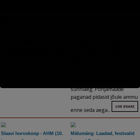
söögiisu...
Mälumäng: kuhu jõed
Jõulukommetest
Jõulud ja jaanipäev on
suubuvad?
Kas tead, millistesse
põhjamaade rahvaste
veekogudusse need 10 jõge
suurimad pühad. Jõule on
meie päevil seostatud Jumala
suubuvad?...
Poja sündimisega, aga jõulud
ulatuvad kaugemasse
minevikku kui Kristuse
sünniaeg. Põhjamaade
paganad pidasid jõule ammu
enne seda aega...
Slaavi horoskoop - AHM (10.
Mälumäng: Laadad, festivalid