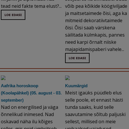
tead neid fakte tema elust?...
võib pea kõikide köögiviljade
ja maitsetaimede õisi, aga ka
mitmeid dekoratiivtaimede
õisi. Õisi saab värskena
säilitada külmkapis, pannes
need karpi õrnalt niiske
majapidamispaberi vahele...
Aafrika horoskoop
Kuumärgid
Meist igaüks püüdleb elus
(Koolapähkel) (05. august - 03.
selle poole, et ennast hästi
september)
Nad on energilised ja väga
tunda saaks, kuid selle
õnnelikud inimesed. Nad
saavutamine sõltub paljuski
oskavad näha ilu kõiges
sellest, millised on meie
selles, mis neid ümbritseb
unikaalsed vajadused...