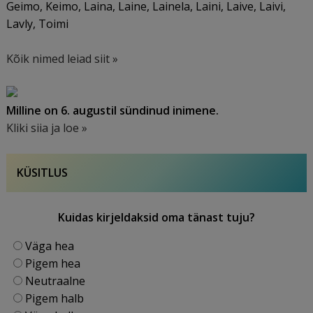
Geimo, Keimo, Laina, Laine, Lainela, Laini, Laive, Laivi,
Lavly, Toimi
Kõik nimed leiad siit »
Milline on 6. augustil sündinud inimene.
Kliki siia ja loe »
KÜSITLUS
Kuidas kirjeldaksid oma tänast tuju?
Väga hea
Pigem hea
Neutraalne
Pigem halb