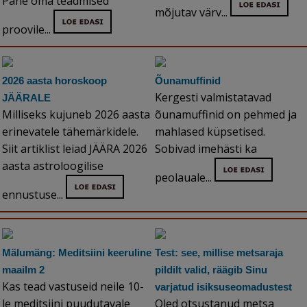
Pane oma teadmised
mõjutav värv...
proovile...
2026 aasta horoskoop
Õunamuffinid
Kergesti valmistatavad
JÄÄRALE
Milliseks kujuneb 2026 aasta
õunamuffinid on pehmed ja
erinevatele tähemärkidele.
mahlased küpsetised.
Siit artiklist leiad JÄÄRA 2026
Sobivad imehästi ka
aasta astroloogilise
peolauale...
ennustuse...
Mälumäng: Meditsiini keeruline
Test: see, millise metsaraja
maailm 2
pildilt valid, räägib Sinu
Kas tead vastuseid neile 10-
varjatud isiksuseomadustest
le meditsiini puudutavale
Oled otsustanud metsa