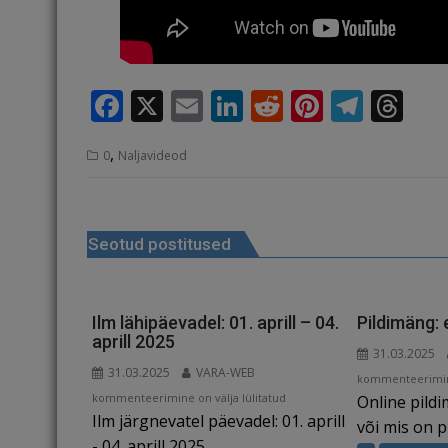
F
X
E
Li
R
Pi
T
T
a
m
n
e
n
el
h
,
0
Naljavideod
c
ai
k
d
te
e
r
e
l
e
di
r
g
e
Navigeerimine
b
dI
t
e
ra
a
Seotud postitused
o
n
st
m
d
o
s
k
Ilm lähipäevadel: 01. aprill – 04.
Pildimäng: 
aprill 2025
31.03.2025
31.03.2025
VARA-WEB
Pildimäng:
kommenteerimine
Ilm
kommenteerimine on välja lülitatud
Online pild
ehitis
Ilm järgnevatel päevadel: 01. aprill
lähipäevadel:
või mis on pi
01.
- 04. aprill 2025