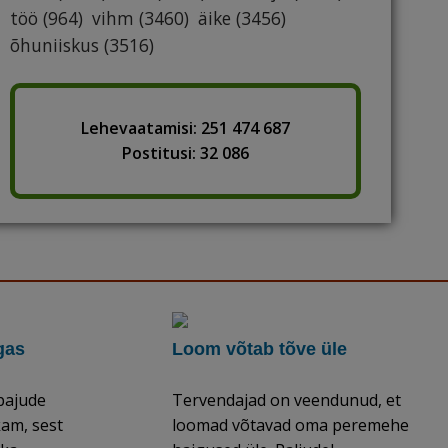
töö
(964)
vihm
(3460)
äike
(3456)
õhuniiskus
(3516)
Lehevaatamisi: 251 474 687
Postitusi: 32 086
gas
Loom võtab tõve üle
pajude
Tervendajad on veendunud, et
kam, sest
loomad võtavad oma peremehe