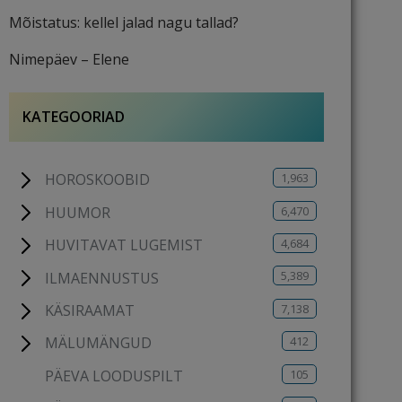
Mõistatus: kellel jalad nagu tallad?
Nimepäev – Elene
KATEGOORIAD
1,963
HOROSKOOBID
6,470
HUUMOR
4,684
HUVITAVAT LUGEMIST
5,389
ILMAENNUSTUS
7,138
KÄSIRAAMAT
412
MÄLUMÄNGUD
105
PÄEVA LOODUSPILT