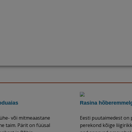
oduaias
Rasina hõberemmel
 ühe- või mitmeaastane
Eesti puutaimedest on 
ne taim. Pärit on füüsal
perekond kõige liigirik