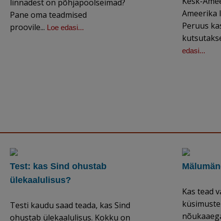
Kesk-Amee
linnadest on põhjapoolseimad?
Ameerika 
Pane oma teadmised
Peruus kas
proovile...
Loe edasi...
kutsutakse
edasi...
Test: kas Sind ohustab
Mälumäng
ülekaalulisus?
Kas tead v
küsimuste
Testi kaudu saad teada, kas Sind
nõukaaega
ohustab ülekaalulisus. Kokku on