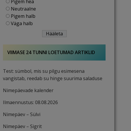
Pigem hea
Neutraalne
Pigem halb
Väga halb
VIIMASE 24 TUNNI LOETUMAD ARTIKLID
Test: sümbol, mis su pilgu esimesena
vangistab, reedab su hinge suurima saladuse
Nimepäevade kalender
Ilmaennustus: 08.08.2026
Nimepäev – Sülvi
Nimepäev – Sigrit