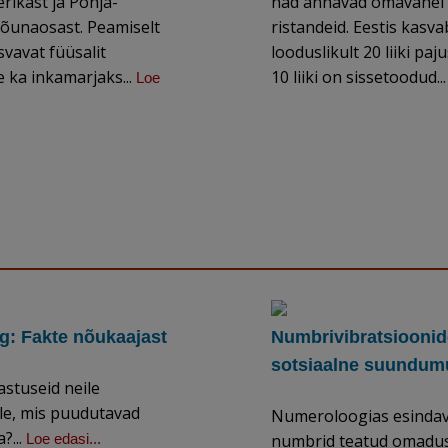
rikast ja Põhja-
nad annavad omavahel
lõunaosast. Peamiselt
ristandeid. Eestis kasva
vavat füüsalit
looduslikult 20 liiki paju
 ka inkamarjaks...
10 liiki on sissetoodud..
Loe
: Fakte nõukaajast
Numbrivibratsioonid
sotsiaalne suundum
astuseid neile
le, mis puudutavad
Numeroloogias esinda
?...
Loe edasi...
numbrid teatud omadusi