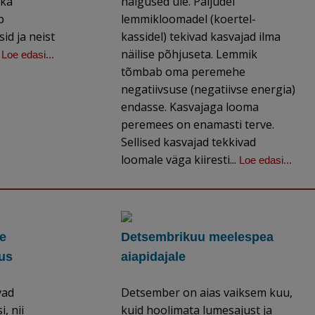
 ka
haigused üle. Paljudel
b
lemmikloomadel (koertel-
sid ja neist
kassidel) tekivad kasvajad ilma
.
näilise põhjuseta. Lemmik
Loe edasi...
tõmbab oma peremehe
negatiivsuse (negatiivse energia)
endasse. Kasvajaga looma
peremees on enamasti terve.
Sellised kasvajad tekkivad
loomale väga kiiresti...
Loe edasi...
e
Detsembrikuu meelespea
us
aiapidajale
vad
Detsember on aias vaiksem kuu,
, nii
kuid hoolimata lumesajust ja