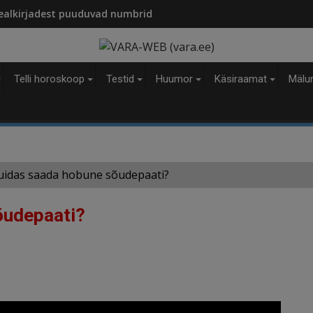
modal-check
ealkirjadest puuduvad numbrid
Telli horoskoop
Testid
Huumor
Käsiraamat
Mälu
Kuidas saada hobune sõudepaati?
õudepaati?