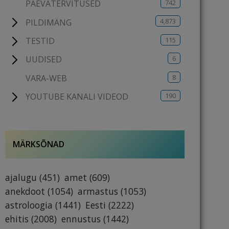
742
PÄEVATERVITUSED
4,873
PILDIMÄNG
115
TESTID
6
UUDISED
8
VARA-WEB
190
YOUTUBE KANALI VIDEOD
MÄRKSÕNAD
ajalugu
(451)
amet
(609)
anekdoot
(1054)
armastus
(1053)
astroloogia
(1441)
Eesti
(2222)
ehitis
(2008)
ennustus
(1442)