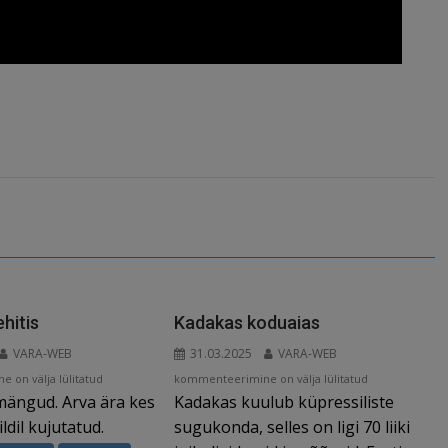
ehitis
Kadakas koduaias
VARA-WEB
31.03.2025
VARA-WEB
Kadakas
 on välja lülitatud
kommenteerimine on välja lülitatud
imängud. Arva ära kes
Kadakas kuulub küpressiliste
koduaias
ldil kujutatud.
sugukonda, selles on ligi 70 liiki