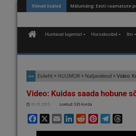
Skip
Mälumäng: Eesti raamatute p
Viimati lisatud
to
content
Huvitavat lugemist
Horoskoobid
Ilm
«»
Esileht
>
HUUMOR
>
Naljavideod
>
Video: 
Video: Kuidas saada hobune s
Loetud: 535 korda
01.01.2015
F
X
E
Li
R
Pi
T
T
a
m
n
e
n
el
h