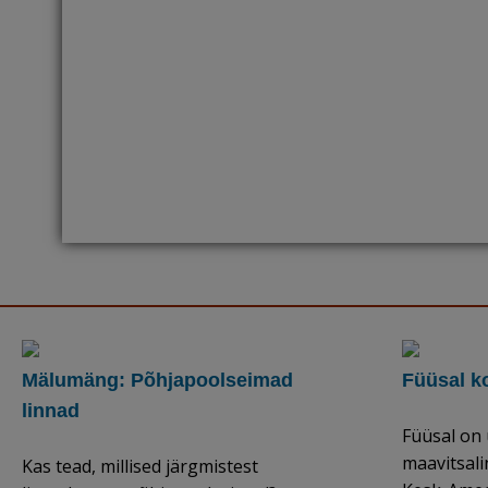
Mälumäng: Põhjapoolseimad
Füüsal k
linnad
Füüsal on
maavitsali
Kas tead, millised järgmistest