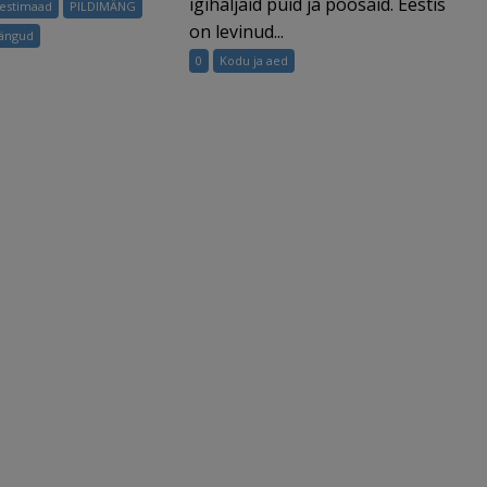
igihaljaid puid ja põõsaid. Eestis
Eestimaad
PILDIMÄNG
on levinud...
mängud
0
Kodu ja aed