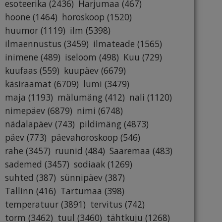
esoteerika
(2436)
Harjumaa
(467)
hoone
(1464)
horoskoop
(1520)
huumor
(1119)
ilm
(5398)
ilmaennustus
(3459)
ilmateade
(1565)
inimene
(489)
iseloom
(498)
Kuu
(729)
kuufaas
(559)
kuupäev
(6679)
käsiraamat
(6709)
lumi
(3479)
maja
(1193)
mälumäng
(412)
nali
(1120)
nimepäev
(6879)
nimi
(6748)
nädalapäev
(743)
pildimäng
(4873)
päev
(773)
päevahoroskoop
(546)
rahe
(3457)
ruunid
(484)
Saaremaa
(483)
sademed
(3457)
sodiaak
(1269)
suhted
(387)
sünnipäev
(387)
Tallinn
(416)
Tartumaa
(398)
temperatuur
(3891)
tervitus
(742)
torm
(3462)
tuul
(3460)
tähtkuju
(1268)