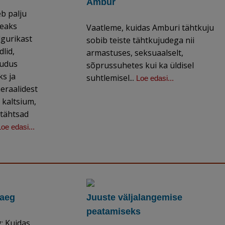
Ambur
eb palju
heaks
Vaatleme, kuidas Amburi tähtkuju
lgurikast
sobib teiste tähtkujudega nii
lid,
armastuses, seksuaalselt,
uudus
sõprussuhetes kui ka üldisel
s ja
suhtlemisel...
Loe edasi...
eraalidest
 kaltsium,
a tähtsad
Loe edasi...
 aeg
Juuste väljalangemise
peatamiseks
: Kuidas