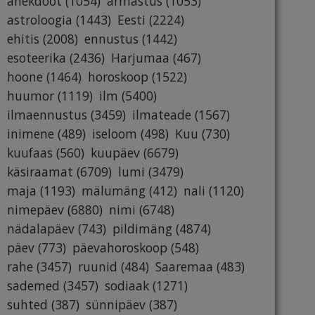
anekdoot
(1054)
armastus
(1053)
astroloogia
(1443)
Eesti
(2224)
ehitis
(2008)
ennustus
(1442)
esoteerika
(2436)
Harjumaa
(467)
hoone
(1464)
horoskoop
(1522)
huumor
(1119)
ilm
(5400)
ilmaennustus
(3459)
ilmateade
(1567)
inimene
(489)
iseloom
(498)
Kuu
(730)
kuufaas
(560)
kuupäev
(6679)
käsiraamat
(6709)
lumi
(3479)
maja
(1193)
mälumäng
(412)
nali
(1120)
nimepäev
(6880)
nimi
(6748)
nädalapäev
(743)
pildimäng
(4874)
päev
(773)
päevahoroskoop
(548)
rahe
(3457)
ruunid
(484)
Saaremaa
(483)
sademed
(3457)
sodiaak
(1271)
suhted
(387)
sünnipäev
(387)