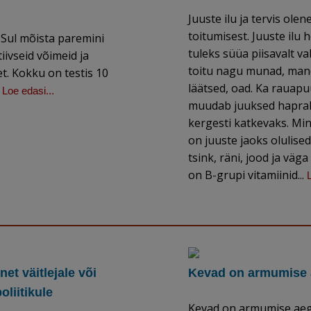
?
Juuste ilu ja tervis olen
toitumisest. Juuste ilu 
 Sul mõista paremini
tuleks süüa piisavalt va
iivseid võimeid ja
toitu nagu munad, mand
t. Kokku on testis 10
läätsed, oad. Ka rauap
.
Loe edasi...
muudab juuksed haprak
kergesti katkevaks. Min
on juuste jaoks olulised
tsink, räni, jood ja väg
on B-grupi vitamiinid...
et väitlejale või
Kevad on armumise
oliitikule
Kevad on armumise aeg