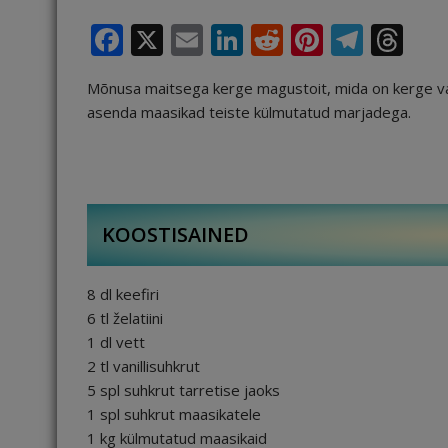
F
X
E
Li
R
Pi
T
T
a
m
n
e
n
el
h
Mõnusa maitsega kerge magustoit, mida on kerge val
c
ai
k
d
te
e
r
asenda maasikad teiste külmutatud marjadega.
e
l
e
di
r
g
e
b
dI
t
e
ra
a
o
n
st
m
d
o
s
KOOSTISAINED
k
8 dl keefiri
6 tl želatiini
1 dl vett
2 tl vanillisuhkrut
5 spl suhkrut tarretise jaoks
1 spl suhkrut maasikatele
1 kg külmutatud maasikaid