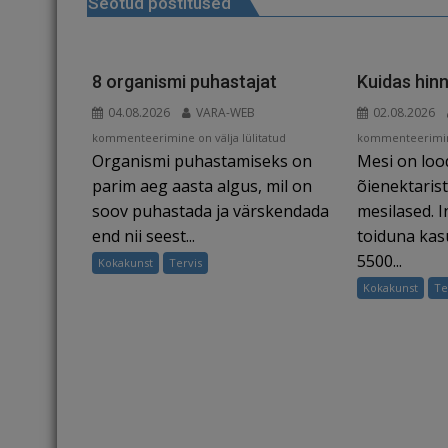
Seotud postitused
o
n
st
m
d
o
s
k
8 organismi puhastajat
Kuidas hinn
04.08.2026
VARA-WEB
02.08.2026
8
Kuidas
kommenteerimine on välja lülitatud
kommenteerimine
Organismi puhastamiseks on
Mesi on loo
organismi
hinnata
puhastajat
mee
parim aeg aasta algus, mil on
õienektaris
kvaliteeti?
soov puhastada ja värskendada
mesilased. 
end nii seest...
toiduna ka
5500...
Kokakunst
Tervis
Kokakunst
Te