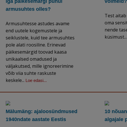
iga päikesemärgi puhul
võimeid
armusuhtes olles?
Test aitab
oma sensit
Armusuhtesse astudes avame
nende tase
end uutele kogemustele ja
küsimust..
seiklustele, kuid tee armusuhtes
pole alati roosiline. Erinevad
päikesemärgid toovad kaasa
unikaalsed omadused ja
väljakutsed, mille ignoreerimine
võib viia suhte raskuste
keskele...
Loe edasi...
Mälumäng: ajaloosündmused
10 nõuann
1940ndate aastate Eestis
algajale p