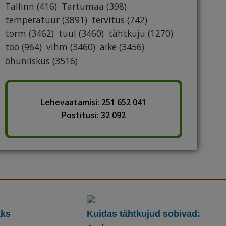
Tallinn
(416)
Tartumaa
(398)
temperatuur
(3891)
tervitus
(742)
torm
(3462)
tuul
(3460)
tähtkuju
(1270)
töö
(964)
vihm
(3460)
äike
(3456)
õhuniiskus
(3516)
Lehevaatamisi: 251 652 041
Postitusi: 32 092
aks
Kuidas tähtkujud sobivad: