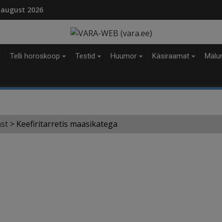
modal-check
 august 2026
Telli horoskoop
Testid
Huumor
Käsiraamat
Mälu
st
>
Keefiritarretis maasikatega