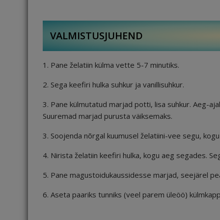
VALMISTUSJUHEND
1. Pane želatiin külma vette 5-7 minutiks.
2. Sega keefiri hulka suhkur ja vanillisuhkur.
3. Pane külmutatud marjad potti, lisa suhkur. Aeg-aja
Suuremad marjad purusta väiksemaks.
3. Soojenda nõrgal kuumusel želatiini-vee segu, kogu a
4. Nirista želatiin keefiri hulka, kogu aeg segades. Seg
5. Pane magustoidukaussidesse marjad, seejärel pea
6. Aseta paariks tunniks (veel parem üleöö) külmkapp