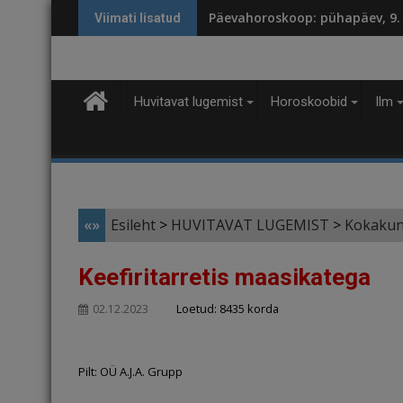
Skip
Päevahoroskoop: pühapäev, 9.
Viimati lisatud
to
content
Huvitavat lugemist
Horoskoobid
Ilm
«»
Esileht
>
HUVITAVAT LUGEMIST
>
Kokakun
Keefiritarretis maasikatega
Loetud: 8435 korda
02.12.2023
Pilt: OÜ A.J.A. Grupp