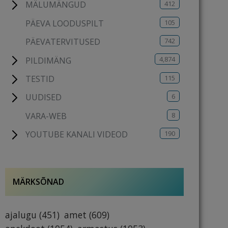
412
MÄLUMÄNGUD
105
PÄEVA LOODUSPILT
742
PÄEVATERVITUSED
4,874
PILDIMÄNG
115
TESTID
6
UUDISED
8
VARA-WEB
190
YOUTUBE KANALI VIDEOD
MÄRKSÕNAD
ajalugu
(451)
amet
(609)