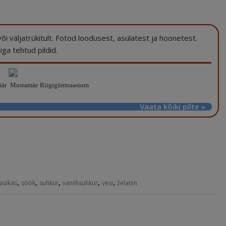
a või väljatrükitult. Fotod loodusest, asulatest ja hoonetest.
ga tehtud pildid.
äär
Mustamäe Riigigümnaasium
Vaata kõiki pilte »
,
,
,
,
,
asikas
söök
suhkur
vanillisuhkur
vesi
želatiin