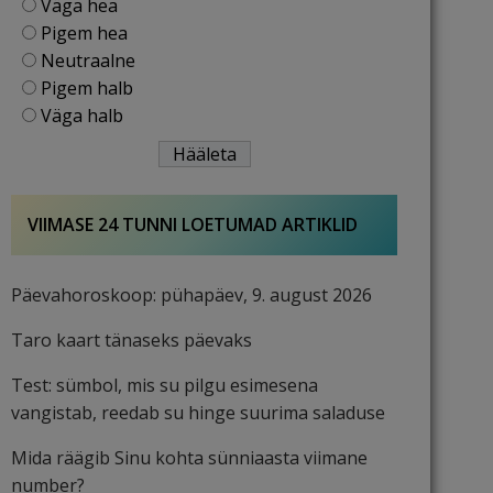
Väga hea
Pigem hea
Neutraalne
Pigem halb
Väga halb
VIIMASE 24 TUNNI LOETUMAD ARTIKLID
Päevahoroskoop: pühapäev, 9. august 2026
Taro kaart tänaseks päevaks
Test: sümbol, mis su pilgu esimesena
vangistab, reedab su hinge suurima saladuse
Mida räägib Sinu kohta sünniaasta viimane
number?