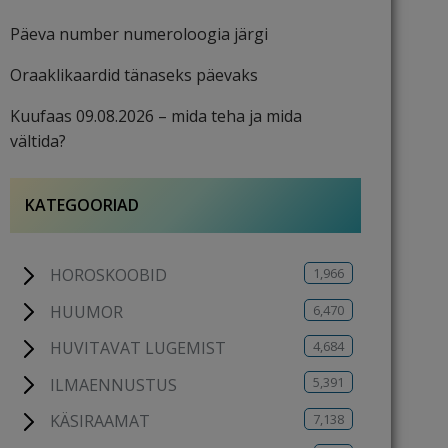
Päeva number numeroloogia järgi
Oraaklikaardid tänaseks päevaks
Kuufaas 09.08.2026 – mida teha ja mida
vältida?
KATEGOORIAD
1,966
HOROSKOOBID
6,470
HUUMOR
4,684
HUVITAVAT LUGEMIST
5,391
ILMAENNUSTUS
7,138
KÄSIRAAMAT