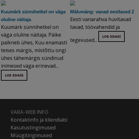
Kuumärk sünnihetkel on väga
Mälumäng: vanad eestlased 2
Eesti vanarahva huvitavad
oluline näitaja
Kuumärk sünnihetkel on
tavad, töövahendid ja
väga oluline näitaja. Päike
tegevused...
paikneb ühes, Kuu enamasti
teises märgis, mistõttu ongi
ühes tähemärgis sündinud
inimesed väga erinevad...
VARA-WEB INFO
Kontaktinfo ja kliendiabi
Kasutustingimused
Müügitingimused