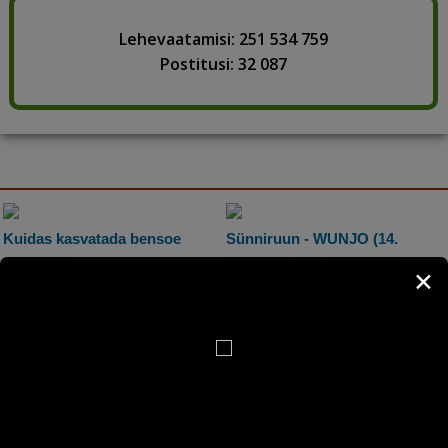
Lehevaatamisi: 251 534 759
Postitusi: 32 087
Kuidas kasvatada bensoe
Sünniruun - WUNJO (14.
viigipuud
oktoober - 28. oktoober)
✕
Taime lehed on teritunud
Wunjo inimesena on Sul
otstega, 11-12 cm pikkused.
väga sarmikas ja huvitav
Lehed on nahkjad ja
iseloom. Tõmbad inimesi
ovaalsed. Lehe värvus on
enda poole. Tekitad teistes
varieeruv. On olemas
inimestes oma olemusega
roheliste ja mustriliste
alati hea enesetunde ja
pakud neile rõõmuhetki.