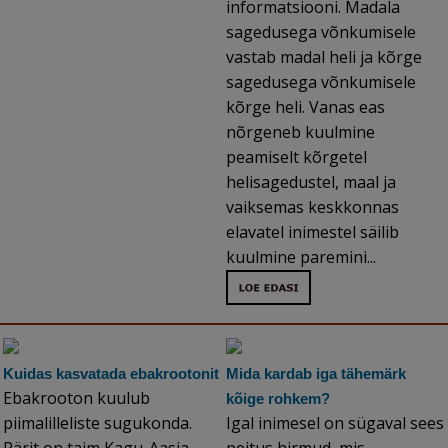
informatsiooni. Madala
sagedusega võnkumisele
vastab madal heli ja kõrge
sagedusega võnkumisele
kõrge heli. Vanas eas
nõrgeneb kuulmine
peamiselt kõrgetel
helisagedustel, maal ja
vaiksemas keskkonnas
elavatel inimestel säilib
kuulmine paremini...
Kuidas kasvatada ebakrootonit
Mida kardab iga tähemärk
Ebakrooton kuulub
kõige rohkem?
piimalilleliste sugukonda.
Igal inimesel on sügaval sees