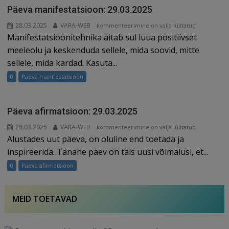
Päeva manifestatsioon: 29.03.2025
28.03.2025
VARA-WEB
Päeva
kommenteerimine on välja lülitatud
Manifestatsioonitehnika aitab sul luua positiivset
manifestatsioon:
29.03.2025
meeleolu ja keskenduda sellele, mida soovid, mitte
sellele, mida kardad. Kasuta...
0
Päeva manifestatsioon
Päeva afirmatsioon: 29.03.2025
28.03.2025
VARA-WEB
Päeva
kommenteerimine on välja lülitatud
Alustades uut päeva, on oluline end toetada ja
afirmatsioon:
29.03.2025
inspireerida. Tänane päev on täis uusi võimalusi, et...
0
Päeva afirmatsioon
MEID TOETAVAD