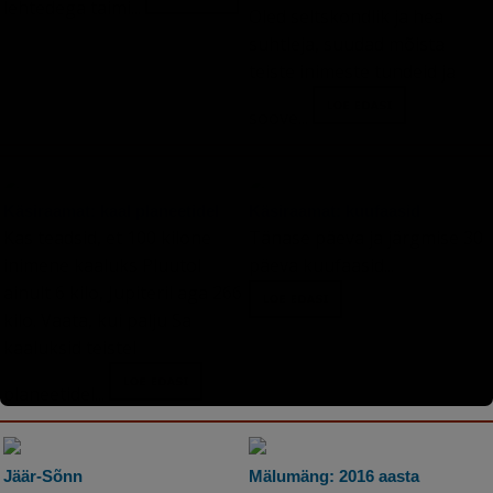
lehtedega taimi...
Oled seltskondlik ja hea
suhtleja, suudad mõista
teiste inimeste tundeid ja
soove...
Käsiraamat: kaal planeetidel
Käsiraamat: kuufaasid
Kas teadsid, et 100 kilone
Tänase päeva ja järgmise 30
inimene kaaluks Pluutol
päeva kuufaasid...
ainult 6 kilo, Jupiteril aga 266
kilo. Vaata, kui palju Sa
kaaluksid teistel
planeetidel...
Jäär-Sõnn
Mälumäng: 2016 aasta