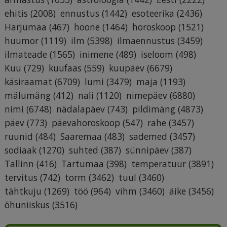
ehitis
(2008)
ennustus
(1442)
esoteerika
(2436)
Harjumaa
(467)
hoone
(1464)
horoskoop
(1521)
huumor
(1119)
ilm
(5398)
ilmaennustus
(3459)
ilmateade
(1565)
inimene
(489)
iseloom
(498)
Kuu
(729)
kuufaas
(559)
kuupäev
(6679)
käsiraamat
(6709)
lumi
(3479)
maja
(1193)
mälumäng
(412)
nali
(1120)
nimepäev
(6880)
nimi
(6748)
nädalapäev
(743)
pildimäng
(4873)
päev
(773)
päevahoroskoop
(547)
rahe
(3457)
ruunid
(484)
Saaremaa
(483)
sademed
(3457)
sodiaak
(1270)
suhted
(387)
sünnipäev
(387)
Tallinn
(416)
Tartumaa
(398)
temperatuur
(3891)
tervitus
(742)
torm
(3462)
tuul
(3460)
tähtkuju
(1269)
töö
(964)
vihm
(3460)
äike
(3456)
õhuniiskus
(3516)