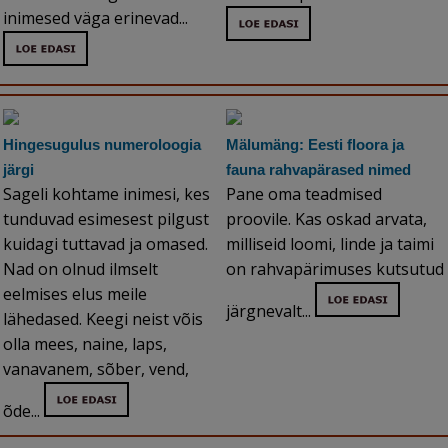
inimesed väga erinevad...
Hingesugulus numeroloogia
Mälumäng: Eesti floora ja
järgi
fauna rahvapärased nimed
Sageli kohtame inimesi, kes
Pane oma teadmised
tunduvad esimesest pilgust
proovile. Kas oskad arvata,
kuidagi tuttavad ja omased.
milliseid loomi, linde ja taimi
Nad on olnud ilmselt
on rahvapärimuses kutsutud
eelmises elus meile
järgnevalt...
lähedased. Keegi neist võis
olla mees, naine, laps,
vanavanem, sõber, vend,
õde...