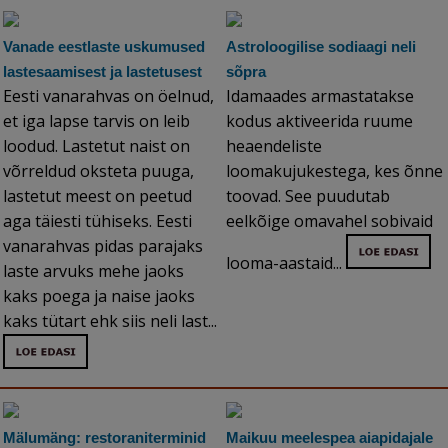
Vanade eestlaste uskumused
Astroloogilise sodiaagi neli
lastesaamisest ja lastetusest
sõpra
Eesti vanarahvas on öelnud,
Idamaades armastatakse
et iga lapse tarvis on leib
kodus aktiveerida ruume
loodud. Lastetut naist on
heaendeliste
võrreldud oksteta puuga,
loomakujukestega, kes õnne
lastetut meest on peetud
toovad. See puudutab
aga täiesti tühiseks. Eesti
eelkõige omavahel sobivaid
vanarahvas pidas parajaks
looma-aastaid...
laste arvuks mehe jaoks
kaks poega ja naise jaoks
kaks tütart ehk siis neli last...
Mälumäng: restoraniterminid
Maikuu meelespea aiapidajale