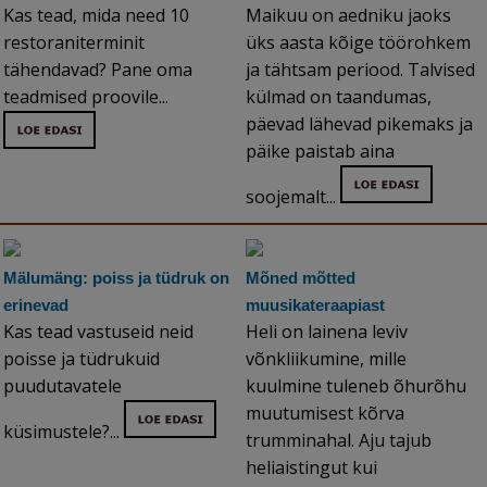
Kas tead, mida need 10
Maikuu on aedniku jaoks
restoraniterminit
üks aasta kõige töörohkem
tähendavad? Pane oma
ja tähtsam periood. Talvised
teadmised proovile...
külmad on taandumas,
päevad lähevad pikemaks ja
päike paistab aina
soojemalt...
Mälumäng: poiss ja tüdruk on
Mõned mõtted
erinevad
muusikateraapiast
Kas tead vastuseid neid
Heli on lainena leviv
poisse ja tüdrukuid
võnkliikumine, mille
puudutavatele
kuulmine tuleneb õhurõhu
muutumisest kõrva
küsimustele?...
trumminahal. Aju tajub
heliaistingut kui