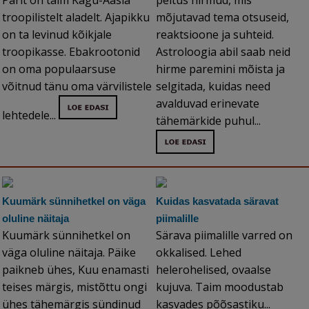
Pärit on taim Kagu-Aasia
peitus hirmud, mis
troopilistelt aladelt. Ajapikku
mõjutavad tema otsuseid,
on ta levinud kõikjale
reaktsioone ja suhteid.
troopikasse. Ebakrootonid
Astroloogia abil saab neid
on oma populaarsuse
hirme paremini mõista ja
võitnud tänu oma värvilistele
selgitada, kuidas need
avalduvad erinevate
lehtedele...
tähemärkide puhul...
Kuumärk sünnihetkel on väga
Kuidas kasvatada säravat
oluline näitaja
piimalille
Kuumärk sünnihetkel on
Särava piimalille varred on
väga oluline näitaja. Päike
okkalised. Lehed
paikneb ühes, Kuu enamasti
helerohelised, ovaalse
teises märgis, mistõttu ongi
kujuva. Taim moodustab
ühes tähemärgis sündinud
kasvades põõsastiku...