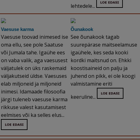
lehtedele...
Vaesuse karma
Õunakook
Vaesuse toovad inimesed ise
See õunakook tagab
oma ellu, see pole Saatuse
suurepärase maitseelamuse
või Jumala tahe. Igaühe ees
igaühele, kes seda kooki
on vaba valik, aga vaesusest
kordki maitsnud on. Ehkki
väljatulek on üks raskemaid
koostisaineid on palju ja
väljakutseid üldse. Vaesuses
juhend on pikk, ei ole koogi
elab miljoneid ja miljoneid
valmistamine eriti
inimesi. Idamaade filosoofia
keeruline...
järgi tuleneb vaesuse karma
rikkuse valest kasutamisest
eelmises või ka selles elus...