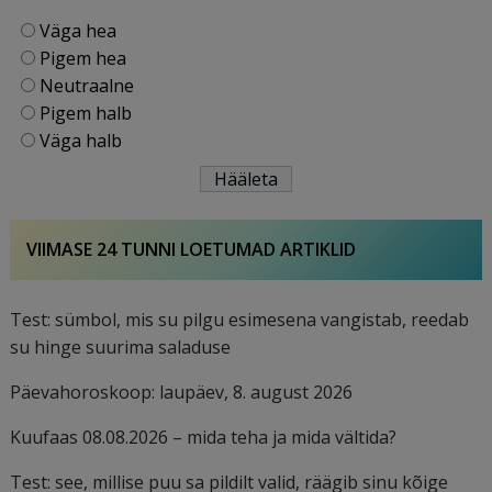
Väga hea
Pigem hea
Neutraalne
Pigem halb
Väga halb
VIIMASE 24 TUNNI LOETUMAD ARTIKLID
Test: sümbol, mis su pilgu esimesena vangistab, reedab
su hinge suurima saladuse
Päevahoroskoop: laupäev, 8. august 2026
Kuufaas 08.08.2026 – mida teha ja mida vältida?
Test: see, millise puu sa pildilt valid, räägib sinu kõige