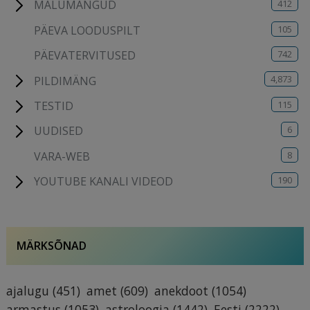
412
MÄLUMÄNGUD
105
PÄEVA LOODUSPILT
742
PÄEVATERVITUSED
4,873
PILDIMÄNG
115
TESTID
6
UUDISED
8
VARA-WEB
190
YOUTUBE KANALI VIDEOD
MÄRKSÕNAD
ajalugu
(451)
amet
(609)
anekdoot
(1054)
armastus
(1053)
astroloogia
(1442)
Eesti
(2222)