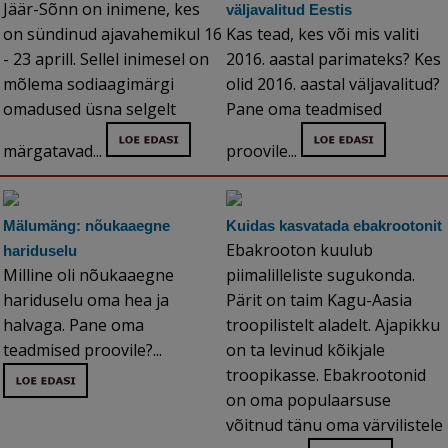
Jäär-Sõnn on inimene, kes
väljavalitud Eestis
on sündinud ajavahemikul 16
Kas tead, kes või mis valiti
- 23 aprill. Sellel inimesel on
2016. aastal parimateks? Kes
mõlema sodiaagimärgi
olid 2016. aastal väljavalitud?
omadused üsna selgelt
Pane oma teadmised
märgatavad...
proovile...
Mälumäng: nõukaaegne
Kuidas kasvatada ebakrootonit
Ebakrooton kuulub
hariduselu
Milline oli nõukaaegne
piimalilleliste sugukonda.
hariduselu oma hea ja
Pärit on taim Kagu-Aasia
halvaga. Pane oma
troopilistelt aladelt. Ajapikku
teadmised proovile?...
on ta levinud kõikjale
troopikasse. Ebakrootonid
on oma populaarsuse
võitnud tänu oma värvilistele