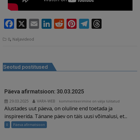
F
X
E
Li
R
Pi
T
T
a
m
n
e
n
el
h
,
0
Naljavideod
c
ai
k
d
te
e
r
e
l
e
di
r
g
e
Navigeerimine
b
dI
t
e
ra
a
Seotud postitused
o
n
st
m
d
o
s
k
Päeva afirmatsioon: 30.03.2025
29.03.2025
VARA-WEB
Päeva
kommenteerimine on välja lülitatud
Alustades uut päeva, on oluline end toetada ja
afirmatsioon:
30.03.2025
inspireerida. Tänane päev on täis uusi võimalusi, et...
0
Päeva afirmatsioon