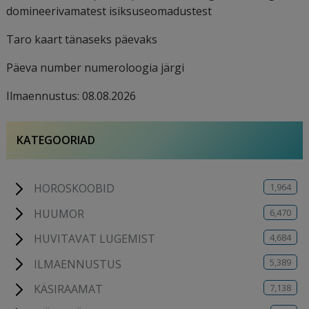
domineerivamatest isiksuseomadustest
Taro kaart tänaseks päevaks
Päeva number numeroloogia järgi
Ilmaennustus: 08.08.2026
KATEGOORIAD
1,964
HOROSKOOBID
6,470
HUUMOR
4,684
HUVITAVAT LUGEMIST
5,389
ILMAENNUSTUS
7,138
KÄSIRAAMAT