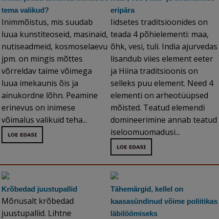
tema valikud?
eripära
Inimmõistus, mis suudab
Iidsetes traditsioonides on
luua kunstiteoseid, masinaid,
teada 4 põhielementi: maa,
nutiseadmeid, kosmoselaevu
õhk, vesi, tuli. India ajurvedas
jpm. on mingis mõttes
lisandub viies element eeter
võrreldav taime võimega
ja Hiina traditsioonis on
luua imekaunis õis ja
selleks puu element. Need 4
ainukordne lõhn. Peamine
elementi on arheotüüpsed
erinevus on inimese
mõisted. Teatud elemendi
võimalus valikuid teha...
domineerimine annab teatud
iseloomuomadusi...
Krõbedad juustupallid
Tähemärgid, kellel on
Mõnusalt krõbedad
kaasasündinud võime poliitikas
juustupallid. Lihtne
läbilöömiseks