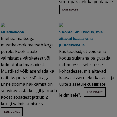
suurepäraselt ka peolauale...
Mustikakook
5 kohta Sinu kodus, mis
Imehea maitsega
aitavad kaasa raha
mustikakook maitseb kogu
juurdekasvule
perele. Kooki saab
Kas teadsid, et võid oma
valmistada värsketest või
kodus sularaha paigutada
külmutatud marjadest.
mitmetesse sellistesse
Mustikad võib asendada ka
kohtadesse, mis aitavad
näiteks punase sõstraga.
kaasa sissetuleku kasvule ja
Enne sööma hakkamist on
uute sissetulekuallikate
soovitav lasta koogil jahtuda.
leidmisele?...
Koostisosadest jätkub 2
koogi valmistamiseks...