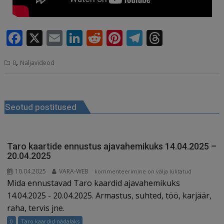
F
X
E
Li
R
Pi
T
T
a
m
n
e
n
el
h
,
0
Naljavideod
c
ai
k
d
te
e
r
e
l
e
di
r
g
e
Navigeerimine
b
dI
t
e
ra
a
Seotud postitused
o
n
st
m
d
o
s
k
Taro kaartide ennustus ajavahemikuks 14.04.2025 –
20.04.2025
10.04.2025
VARA-WEB
Taro
kommenteerimine on välja lülitatud
Mida ennustavad Taro kaardid ajavahemikuks
kaartide
ennustus
14.04.2025 - 20.04.2025. Armastus, suhted, töö, karjäär,
ajavahemikuks
raha, tervis jne.
14.04.2025
0
Taro kaardid nädalaks