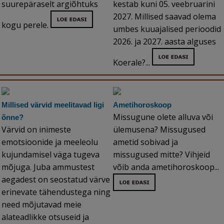
suurepäraselt argiõhtuks
kestab kuni 05. veebruarini
2027. Millised saavad olema
kogu perele.
umbes kuuajalised perioodid
2026. ja 2027. aasta alguses
Koerale?...
Millised värvid meelitavad ligi
Ametihoroskoop
Missugune olete alluva või
õnne?
Värvid on inimeste
ülemusena? Missugused
emotsioonide ja meeleolu
ametid sobivad ja
kujundamisel väga tugeva
missugused mitte? Vihjeid
mõjuga. Juba ammustest
võib anda ametihoroskoop...
aegadest on seostatud värve
erinevate tähendustega ning
need mõjutavad meie
alateadlikke otsuseid ja