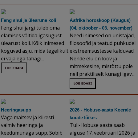
Feng shui ja ülearune koli
Aafrika horoskoop (Kaugus)
Feng shui järgi tuleb oma
(04. oktoober - 03. november)
elamises vältida igasugust
Need inimesed on unistajad,
ülearust koli. Kõik inimesed
filosoofid ja teatud puhkudel
koguvad asju, mida tegelikult
ekstreemsustesse kalduvad.
ei vaja ega tahagi...
Nende elu on loov ja
mitmekesine, mistõttu pole
neil praktiliselt kunagi igav...
Heeringasupp
2026 - Hobuse-aasta Koerale
Väga maitsev ja kiiresti
kuude lõikes
valmiv heeringa ja
Tuli-Hobuse aasta saab
keedumunaga supp. Sobib
alguse 17. veebruaril 2026 ja