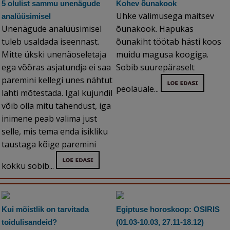
5 olulist sammu unenägude
Kohev õunakook
Uhke välimusega maitsev
analüüsimisel
Unenägude analüüsimisel
õunakook. Hapukas
tuleb usaldada iseennast.
õunakiht töötab hästi koos
Mitte ükski unenäoseletaja
muidu magusa koogiga.
ega võõras asjatundja ei saa
Sobib suurepäraselt
paremini kellegi unes nähtut
peolauale...
lahti mõtestada. Igal kujundil
võib olla mitu tähendust, iga
inimene peab valima just
selle, mis tema enda isikliku
taustaga kõige paremini
kokku sobib...
Kui mõistlik on tarvitada
Egiptuse horoskoop: OSIRIS
toidulisandeid?
(01.03-10.03, 27.11-18.12)