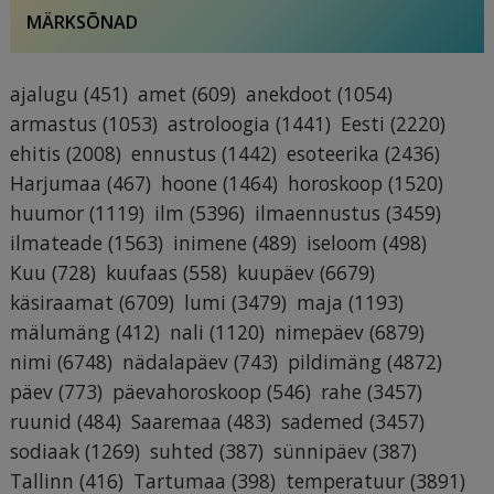
MÄRKSÕNAD
ajalugu
(451)
amet
(609)
anekdoot
(1054)
armastus
(1053)
astroloogia
(1441)
Eesti
(2220)
ehitis
(2008)
ennustus
(1442)
esoteerika
(2436)
Harjumaa
(467)
hoone
(1464)
horoskoop
(1520)
huumor
(1119)
ilm
(5396)
ilmaennustus
(3459)
ilmateade
(1563)
inimene
(489)
iseloom
(498)
Kuu
(728)
kuufaas
(558)
kuupäev
(6679)
käsiraamat
(6709)
lumi
(3479)
maja
(1193)
mälumäng
(412)
nali
(1120)
nimepäev
(6879)
nimi
(6748)
nädalapäev
(743)
pildimäng
(4872)
päev
(773)
päevahoroskoop
(546)
rahe
(3457)
ruunid
(484)
Saaremaa
(483)
sademed
(3457)
sodiaak
(1269)
suhted
(387)
sünnipäev
(387)
Tallinn
(416)
Tartumaa
(398)
temperatuur
(3891)