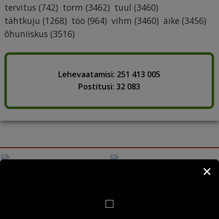
tervitus
(742)
torm
(3462)
tuul
(3460)
tähtkuju
(1268)
töö
(964)
vihm
(3460)
äike
(3456)
õhuniiskus
(3516)
Lehevaatamisi: 251 413 005
Postitusi: 32 083
✕
Kreeka horoskoop: ARTEMIS
Mälumäng: kas tead
(22. juuni - 22. juuli)
lennujaamade lühendeid?
Oled inimene, kellele on
Igale lennujaamale on IATA
moraal ja kõikvõimalike
süsteemis omistatud