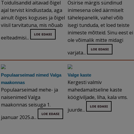
Toidulisandid aitavad õigel
Osirise märgis sündinud
ajal tervist kindlustada, aga
inimesena oled äärmiselt
ainult õiges koguses ja õigel
tähelepanelik, vahel võib
viisil tarvitatuna, mis nõuab
isegi tunduda, et loed teiste
inimeste mõtteid. Sinu eest ei
eelteadmisi...
ole võimalik mitte midagi
varjata...
Populaarseimad nimed Valga
Valge kaste
Kergesti valmiv
maakonnas
Populaarseimad mehe- ja
mahedamaitseline kaste
naisenimed Valga
köögiviljade, liha, kala vms.
maakonnas seisuga 1.
juurde...
jaanuar 2025.a...