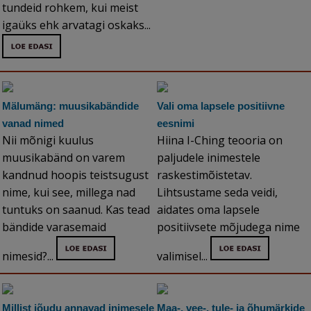
tundeid rohkem, kui meist
igaüks ehk arvatagi oskaks...
Mälumäng: muusikabändide
Vali oma lapsele positiivne
vanad nimed
eesnimi
Nii mõnigi kuulus
Hiina I-Ching teooria on
muusikabänd on varem
paljudele inimestele
kandnud hoopis teistsugust
raskestimõistetav.
nime, kui see, millega nad
Lihtsustame seda veidi,
tuntuks on saanud. Kas tead
aidates oma lapsele
bändide varasemaid
positiivsete mõjudega nime
nimesid?...
valimisel...
Millist jõudu annavad inimesele
Maa-, vee-, tule- ja õhumärkide