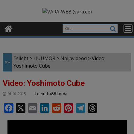
Skip
modal-check
to
content
Esileht
>
HUUMOR
>
Naljavideod
>
Video:
«»
Yoshimoto Cube
Video: Yoshimoto Cube
Loetud: 458 korda
01.01.2015
F
X
E
Li
R
Pi
T
T
a
m
n
e
n
el
h
c
ai
k
d
te
e
r