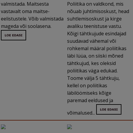
valmistada. Maitsesta
Poliitika on valdkond, mis
vastavalt oma maitse-
nõuab juhtimisoskust, head
eelistustele. Võib valmistada
suhtlemisoskust ja kirge
mageda või soolasena.
avaliku teenistuse vastu.
Kõigi tähtkujude esindajad
suudavad vähemal või
rohkemal määral poliitikas
läbi lüüa, on siiski mõned
tähtkujud, kes oleksid
poliitikas väga edukad.
Toome välja 5 tähtkuju,
kellel on poliitikas
läbilöömiseks kõige
paremad eeldused ja
võimalused...