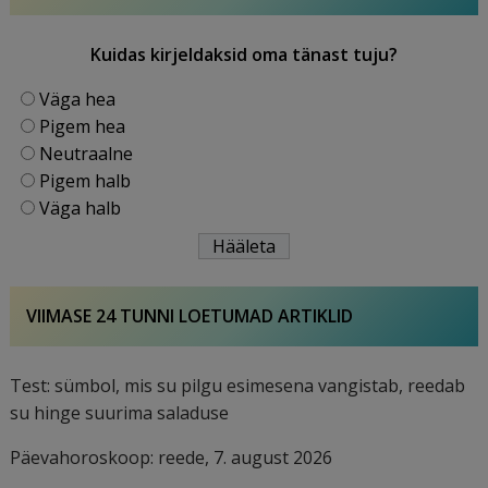
Kuidas kirjeldaksid oma tänast tuju?
Väga hea
Pigem hea
Neutraalne
Pigem halb
Väga halb
VIIMASE 24 TUNNI LOETUMAD ARTIKLID
Test: sümbol, mis su pilgu esimesena vangistab, reedab
su hinge suurima saladuse
Päevahoroskoop: reede, 7. august 2026