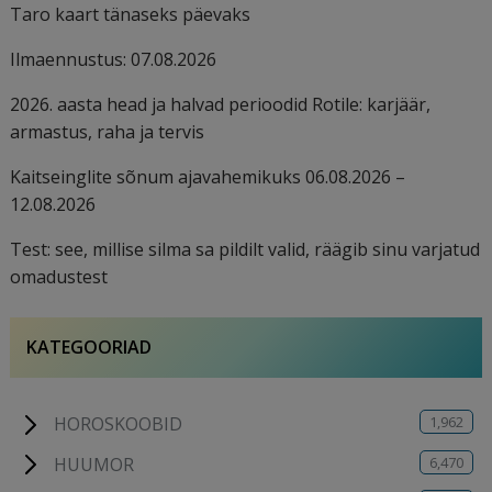
Taro kaart tänaseks päevaks
Ilmaennustus: 07.08.2026
2026. aasta head ja halvad perioodid Rotile: karjäär,
armastus, raha ja tervis
Kaitseinglite sõnum ajavahemikuks 06.08.2026 –
12.08.2026
Test: see, millise silma sa pildilt valid, räägib sinu varjatud
omadustest
KATEGOORIAD
1,962
HOROSKOOBID
6,470
HUUMOR