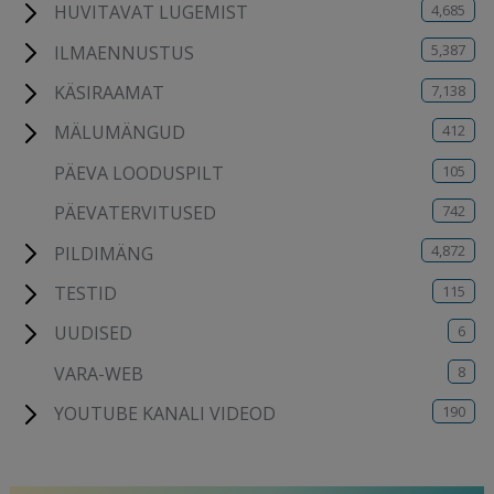
4,685
HUVITAVAT LUGEMIST
5,387
ILMAENNUSTUS
7,138
KÄSIRAAMAT
412
MÄLUMÄNGUD
105
PÄEVA LOODUSPILT
742
PÄEVATERVITUSED
4,872
PILDIMÄNG
115
TESTID
6
UUDISED
8
VARA-WEB
190
YOUTUBE KANALI VIDEOD