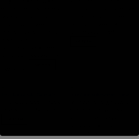
reeglite järgmine väga
kolmetäheline lühend.
oluline. Oled juba noorest
Tallinna lennujaamal on see
peale suurt tähelepanu
TLL. Kas tead, millistele
pööranud nendele
lennujaamadele järgmised 10
inimestele, kes on ühel või
lühendit kuuluvad?...
teisel viisil elu
hammasrataste vahele
sattunud, pakkudes neile
tuge ja abi...
Test: kui vanaks Sa elad?
Juustune kukeseenepirukas
Testi kaudu saad teada, kui
Mõnusa maitsega juustune
vanaks võiksid Sa elada...
seenepirukas. Valmistamine
võtab küll veidi aega, kuid
samas pole valmistamine
keeruline. Sobib