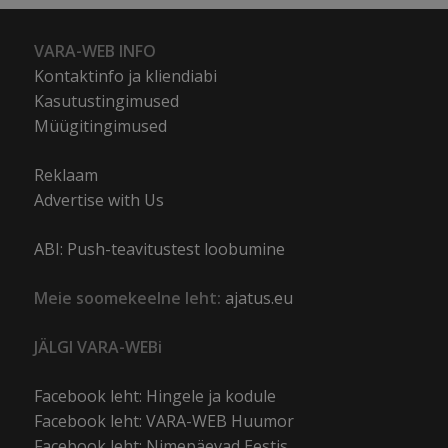
VARA-WEB INFO
Kontaktinfo ja kliendiabi
Kasutustingimused
Müügitingimused
Reklaam
Advertise with Us
ABI: Push-teavitustest loobumine
Meie soomekeelne leht:
ajatus.eu
JÄLGI VARA-WEBi
Facebook leht: Hingele ja kodule
Facebook leht: VARA-WEB Huumor
Facebook leht: Nimepäevad Eestis