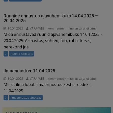
–
20.04.2025
Ruunide ennustus ajavahemikuks 14.04.2025 –
20.04.2025
10.04.2025
VARA-WEB
Ruunide
kommenteerimine on välja lülitatud
Mida ennustavad ruunid ajavahemikuks 14.04.2025 -
ennustus
ajavahemikuks
20.04.2025. Armastus, suhted, töö, raha, tervis,
14.04.2025
perekond jne.
–
0
Ruunid nädalaks
20.04.2025
Ilmaennustus: 11.04.2025
10.04.2025
VARA-WEB
Ilmaennustus:
kommenteerimine on välja lülitatud
Millist ilma lubab ilmaennustus Eestis reedeks,
11.04.2025
11.04.2025
0
Ilmaennustus tänaseks