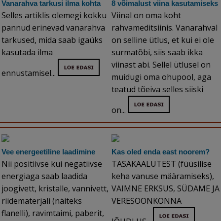
Vanarahva tarkusi ilma kohta
8 võimalust viina kasutamiseks
Selles artiklis olemegi kokku
Viinal on oma koht
pannud erinevad vanarahva
rahvameditsiinis. Vanarahval
tarkused, mida saab igaüks
on selline ütlus, et kui ei ole
kasutada ilma
surmatõbi, siis saab ikka
viinast abi. Sellel ütlusel on
ennustamisel...
muidugi oma ohupool, aga
teatud tõeiva selles siiski
on...
Vee energeetiline laadimine
Kas oled enda east noorem?
Nii positiivse kui negatiivse
TASAKAALUTEST (füüsilise
energiaga saab laadida
keha vanuse määramiseks),
joogivett, kristalle, vannivett,
VAIMNE ERKSUS, SÜDAME JA
riidematerjali (näiteks
VERESOONKONNA
flanelli), ravimtaimi, paberit,