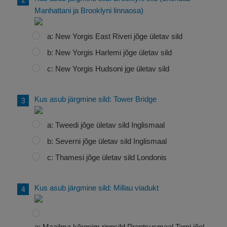
Manhattani ja Brooklyni linnaosa)
a: New Yorgis East Riveri jõge ületav sild
b: New Yorgis Harlemi jõge ületav sild
c: New Yorgis Hudsoni jge ületav sild
Kus asub järgmine sild: Tower Bridge
a: Tweedi jõge ületav sild Inglismaal
b: Severni jõge ületav sild Inglismaal
c: Thamesi jõge ületav sild Londonis
Kus asub järgmine sild: Millau viadukt
a: Maailma kõrgeim rippsild Prantsusmaal Tarni jõel