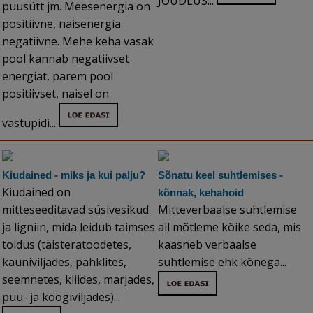
JÕUDLUS...
puusütt jm. Meesenergia on
positiivne, naisenergia
negatiivne. Mehe keha vasak
pool kannab negatiivset
energiat, parem pool
positiivset, naisel on
vastupidi...
Kiudained - miks ja kui palju?
Sõnatu keel suhtlemises -
Kiudained on
kõnnak, kehahoid
mitteseeditavad süsivesikud
Mitteverbaalse suhtlemise
ja ligniin, mida leidub taimses
all mõtleme kõike seda, mis
toidus (täisteratoodetes,
kaasneb verbaalse
kauniviljades, pähklites,
suhtlemise ehk kõnega...
seemnetes, kliides, marjades,
puu- ja köögiviljades)...