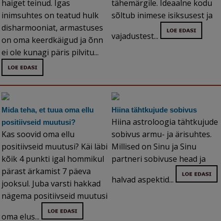
haiget teinud. Igas
tähemärgile. Ideaalne kodu
inimsuhtes on teatud hulk
sõltub inimese isiksusest ja
disharmooniat, armastuses
vajadustest...
on oma keerdkäigud ja õnn
ei ole kunagi päris pilvitu...
Mida teha, et tuua oma ellu
Hiina tähtkujude sobivus
Hiina astroloogia tähtkujude
positiivseid muutusi?
Kas soovid oma ellu
sobivus armu- ja ärisuhtes.
positiivseid muutusi? Käi läbi
Millised on Sinu ja Sinu
kõik 4 punkti igal hommikul
partneri sobivuse head ja
pärast ärkamist 7 päeva
halvad aspektid...
jooksul. Juba varsti hakkad
nägema positiivseid muutusi
oma elus...