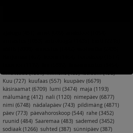
MÄRKSÕNAD
ajalugu
(451)
amet
(609)
anekdoot
(1054)
armastus
(1053)
astroloogia
(1438)
Eesti
(2218)
ehitis
(2008)
ennustus
(1442)
esoteerika
(2435)
Harjumaa
(467)
hoone
(1464)
horoskoop
(1517)
huumor
(1119)
ilm
(5389)
ilmaennustus
(3454)
ilmateade
(1561)
inimene
(489)
iseloom
(498)
Kuu
(727)
kuufaas
(557)
kuupäev
(6679)
käsiraamat
(6709)
lumi
(3474)
maja
(1193)
mälumäng
(412)
nali
(1120)
nimepäev
(6877)
nimi
(6748)
nädalapäev
(743)
pildimäng
(4871)
päev
(773)
päevahoroskoop
(544)
rahe
(3452)
ruunid
(484)
Saaremaa
(483)
sademed
(3452)
sodiaak
(1266)
suhted
(387)
sünnipäev
(387)