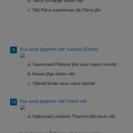
b: Tartus Emajõge ületav sild
c: Sild Pärnu kesklinnas üle Pärnu jõe
Kus asub järgmine sild: Suursild (Eestis)
a: Saaremaal Põduste jõel asuv vanim kivisild
b: Kasari jõge ületav sild
c: Viljandi linnas asuv vana rippsild
Kus asub järgmine sild: Unioni sild
a: Inglismaal Londonis Thamesi jõel asuv sild