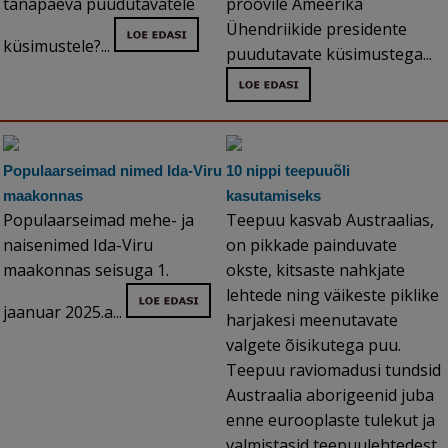
tänapäeva puudutavatele
proovile Ameerika
Ühendriikide presidente
küsimustele?...
puudutavate küsimustega...
Populaarseimad nimed Ida-Viru
10 nippi teepuuõli
maakonnas
kasutamiseks
Populaarseimad mehe- ja
Teepuu kasvab Austraalias,
naisenimed Ida-Viru
on pikkade painduvate
maakonnas seisuga 1.
okste, kitsaste nahkjate
lehtede ning väikeste piklike
jaanuar 2025.a...
harjakesi meenutavate
valgete õisikutega puu.
Teepuu raviomadusi tundsid
Austraalia aborigeenid juba
enne eurooplaste tulekut ja
valmistasid teepuulehtedest