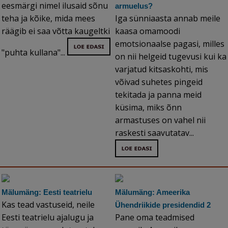
eesmärgi nimel ilusaid sõnu
armuelus?
teha ja kõike, mida mees
Iga sünniaasta annab meile
räägib ei saa võtta kaugeltki
kaasa omamoodi
emotsionaalse pagasi, milles
"puhta kullana"...
on nii helgeid tugevusi kui ka
varjatud kitsaskohti, mis
võivad suhetes pingeid
tekitada ja panna meid
küsima, miks õnn
armastuses on vahel nii
raskesti saavutatav...
Mälumäng: Eesti teatrielu
Mälumäng: Ameerika
Kas tead vastuseid, neile
Ühendriikide presidendid 2
Eesti teatrielu ajalugu ja
Pane oma teadmised