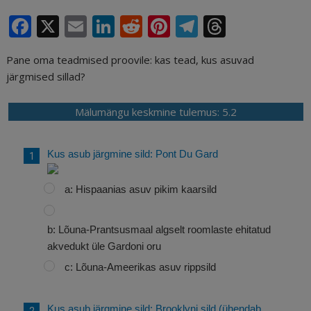
F
X
E
Li
R
Pi
T
T
a
m
n
e
n
el
h
Pane oma teadmised proovile: kas tead, kus asuvad
c
ai
k
d
te
e
r
järgmised sillad?
e
l
e
di
r
g
e
b
dI
t
e
ra
a
Mälumängu keskmine tulemus: 5.2
o
n
st
m
d
o
s
Kus asub järgmine sild: Pont Du Gard
k
a: Hispaanias asuv pikim kaarsild
b: Lõuna-Prantsusmaal algselt roomlaste ehitatud
akvedukt üle Gardoni oru
c: Lõuna-Ameerikas asuv rippsild
Kus asub järgmine sild: Brooklyni sild (ühendab