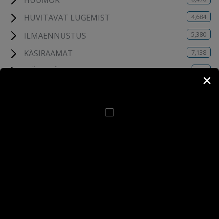
4,684
HUVITAVAT LUGEMIST
5,380
ILMAENNUSTUS
7,138
KÄSIRAAMAT
412
MÄLUMÄNGUD
✕
105
PÄEVA LOODUSPILT
742
PÄEVATERVITUSED
4,871
PILDIMÄNG
114
TESTID
6
UUDISED
8
VARA-WEB
190
YOUTUBE KANALI VIDEOD