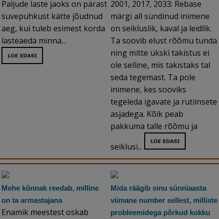
Paljude laste jaoks on pärast
2001, 2017, 2033: Rebase
suvepuhkust kätte jõudnud
märgi all sündinud inimene
aeg, kui tuleb esimest korda
on seikluslik, kaval ja leidlik.
lasteaeda minna...
Ta soovib elust rõõmu tunda
ning mitte ükski takistus ei
ole selline, mis takistaks tal
seda tegemast. Ta pole
inimene, kes sooviks
tegeleda igavate ja rutiinsete
asjadega. Kõik peab
pakkuma talle rõõmu ja
seiklusi...
Mehe kõnnak reedab, milline
Mida räägib sinu sünniaasta
on ta armastajana
viimane number sellest, milliste
Enamik meestest oskab
probleemidega põrkud kokku