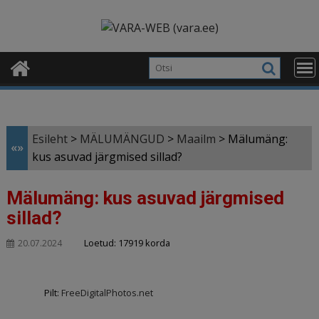
Skip
modal-check
to
content
Esileht
>
MÄLUMÄNGUD
>
Maailm
>
Mälumäng:
«»
kus asuvad järgmised sillad?
Mälumäng: kus asuvad järgmised
sillad?
Loetud: 17919 korda
20.07.2024
Pilt:
FreeDigitalPhotos.net