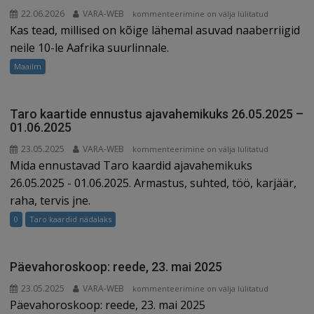
22.06.2026
VARA-WEB
Mälumäng:
kommenteerimine on välja lülitatud
Kas tead, millised on kõige lähemal asuvad naaberriigid
Aafrika
suurlinnadele
neile 10-le Aafrika suurlinnale.
lähimad
Maailm
riigid
Taro kaartide ennustus ajavahemikuks 26.05.2025 –
01.06.2025
23.05.2025
VARA-WEB
Taro
kommenteerimine on välja lülitatud
Mida ennustavad Taro kaardid ajavahemikuks
kaartide
ennustus
26.05.2025 - 01.06.2025. Armastus, suhted, töö, karjäär,
ajavahemikuks
raha, tervis jne.
26.05.2025
0
Taro kaardid nädalaks
–
01.06.2025
Päevahoroskoop: reede, 23. mai 2025
23.05.2025
VARA-WEB
Päevahoroskoop:
kommenteerimine on välja lülitatud
Päevahoroskoop: reede, 23. mai 2025
reede,