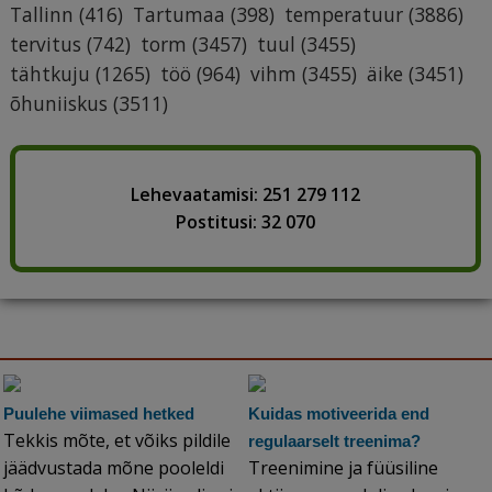
Tallinn
(416)
Tartumaa
(398)
temperatuur
(3886)
tervitus
(742)
torm
(3457)
tuul
(3455)
tähtkuju
(1265)
töö
(964)
vihm
(3455)
äike
(3451)
õhuniiskus
(3511)
Lehevaatamisi: 251 279 112
Postitusi: 32 070
Puulehe viimased hetked
Kuidas motiveerida end
Tekkis mõte, et võiks pildile
regulaarselt treenima?
jäädvustada mõne pooleldi
Treenimine ja füüsiline