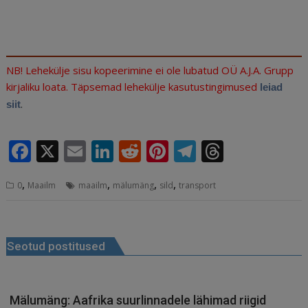
NB! Lehekülje sisu kopeerimine ei ole lubatud OÜ A.J.A. Grupp
kirjaliku loata. Täpsemad lehekülje kasutustingimused
leiad
.
siit
F
X
E
Li
R
Pi
T
T
a
m
n
e
n
el
h
,
,
,
,
0
Maailm
maailm
mälumäng
sild
transport
c
ai
k
d
te
e
r
e
l
e
di
r
g
e
Navigeerimine
b
dI
t
e
ra
a
Seotud postitused
o
n
st
m
d
o
s
k
Mälumäng: Aafrika suurlinnadele lähimad riigid