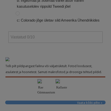
b: Inglismaa ja Šotimaa vahel asuv vanim
kasutuselolev rippsild Tweedi jõel
c: Colorado jõge ületav sild Ameerika Ühendriikides
Vastatud
0
/10
Telli pilt pildipangast failina või väljatrükitult. Fotod loodusest,
asulatest ja hoonetest. Samuti makrofotod ja drooniga tehtud pildid.
Rae
Kallaste
Gümnaasium
Vaata kõiki pilte »