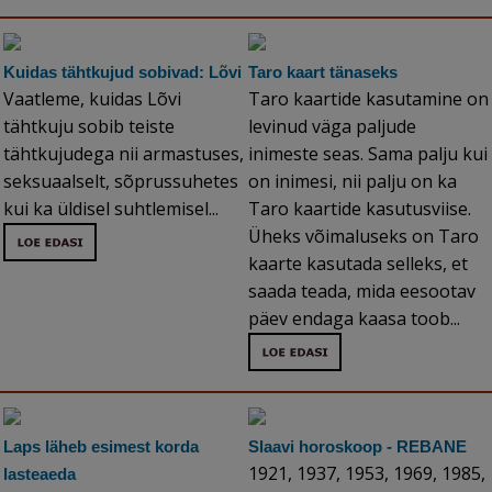
Kuidas tähtkujud sobivad: Lõvi
Taro kaart tänaseks
Vaatleme, kuidas Lõvi
Taro kaartide kasutamine on
tähtkuju sobib teiste
levinud väga paljude
tähtkujudega nii armastuses,
inimeste seas. Sama palju kui
seksuaalselt, sõprussuhetes
on inimesi, nii palju on ka
kui ka üldisel suhtlemisel...
Taro kaartide kasutusviise.
Üheks võimaluseks on Taro
kaarte kasutada selleks, et
saada teada, mida eesootav
päev endaga kaasa toob...
Laps läheb esimest korda
Slaavi horoskoop - REBANE
1921, 1937, 1953, 1969, 1985,
lasteaeda