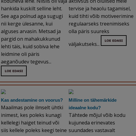
kõduneva lehe. Niisiis oli vaja
aktiivsus on olulised meie
hankida kuskilt selline leht.
tervise ja heaolu tagamisel,
See aga polnud aga sugugi
kuid tihti võib motiveerimine
nii kerge ülesanne, kui
regulaarseks treenimiseks
alguses arvasin. Metsad ja
olla päris suureks
pargid on mahakukkunud
väljakutseks...
lehti täis, kuid sobiva lehe
leidmine oli päris
aeganõudev tegevus...
Kas andestamine on voorus?
Milline on tähemärkide
Maailmas pole ilmselt ühtki
ideaalne kodu?
inimest, kes poleks kunagi
Tähtede mõjul võib kodu
kellelegi haiget teinud või
kujuneda erinevates
siis kellele poleks keegi teine
suundades vastavalt