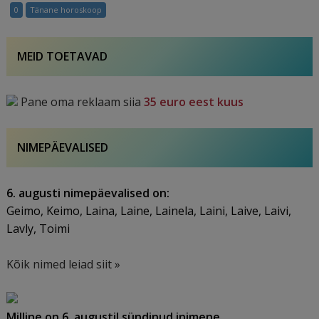
23.
0
Tänane horoskoop
mai
2025
MEID TOETAVAD
Pane oma reklaam siia
35 euro eest kuus
NIMEPÄEVALISED
6. augusti nimepäevalised on:
Geimo, Keimo, Laina, Laine, Lainela, Laini, Laive, Laivi,
Lavly, Toimi
Kõik nimed leiad siit »
Milline on 6. augustil sündinud inimene.