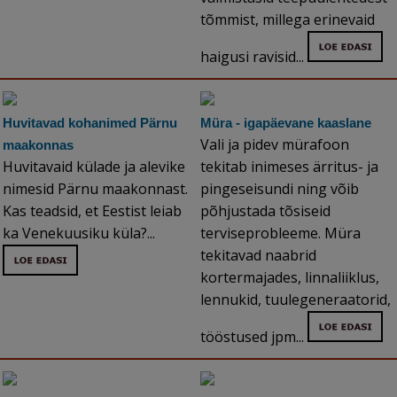
tõmmist, millega erinevaid
haigusi ravisid...
Huvitavad kohanimed Pärnu
Müra - igapäevane kaaslane
Vali ja pidev mürafoon
maakonnas
Huvitavaid külade ja alevike
tekitab inimeses ärritus- ja
nimesid Pärnu maakonnast.
pingeseisundi ning võib
Kas teadsid, et Eestist leiab
põhjustada tõsiseid
ka Venekuusiku küla?...
terviseprobleeme. Müra
tekitavad naabrid
kortermajades, linnaliiklus,
lennukid, tuulegeneraatorid,
tööstused jpm...