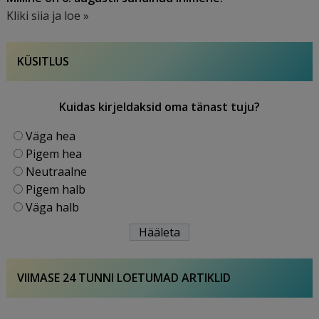
Kliki siia ja loe »
KÜSITLUS
Kuidas kirjeldaksid oma tänast tuju?
Väga hea
Pigem hea
Neutraalne
Pigem halb
Väga halb
VIIMASE 24 TUNNI LOETUMAD ARTIKLID