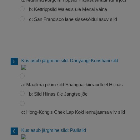
b: Kettrippsild Walesis üle Menai väina
c: San Francisco lahe sissesõidul asuv sild
Kus asub järgmine sild: Danyangi-Kunshani sild
a: Maailma pikim sild Shanghai kiirraudteel Hiiinas
b: Sild Hiinas üle Jangtse jõe
c: Hong-Kongis Chek Lap Koki lennujaama viiv sild
Kus asub järgmine sild: Pärlisild