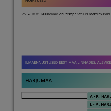
HOIATUSED
25. – 30.05 küündivad õhutemperatuuri maksimumid 
ILMAENNUSTUSED EESTIMAA LINNADES, ALEVIKE
HARJUMAA
A - K : H
L - P : H