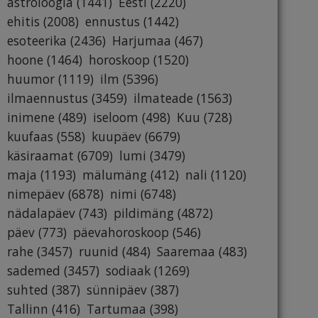
astroloogia
(1441)
Eesti
(2220)
ehitis
(2008)
ennustus
(1442)
esoteerika
(2436)
Harjumaa
(467)
hoone
(1464)
horoskoop
(1520)
huumor
(1119)
ilm
(5396)
ilmaennustus
(3459)
ilmateade
(1563)
inimene
(489)
iseloom
(498)
Kuu
(728)
kuufaas
(558)
kuupäev
(6679)
käsiraamat
(6709)
lumi
(3479)
maja
(1193)
mälumäng
(412)
nali
(1120)
nimepäev
(6878)
nimi
(6748)
nädalapäev
(743)
pildimäng
(4872)
päev
(773)
päevahoroskoop
(546)
rahe
(3457)
ruunid
(484)
Saaremaa
(483)
sademed
(3457)
sodiaak
(1269)
suhted
(387)
sünnipäev
(387)
Tallinn
(416)
Tartumaa
(398)