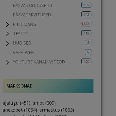
105
PÄEVA LOODUSPILT
742
PÄEVATERVITUSED
4,872
PILDIMÄNG
115
TESTID
6
UUDISED
8
VARA-WEB
190
YOUTUBE KANALI VIDEOD
MÄRKSÕNAD
ajalugu
(451)
amet
(609)
anekdoot
(1054)
armastus
(1053)