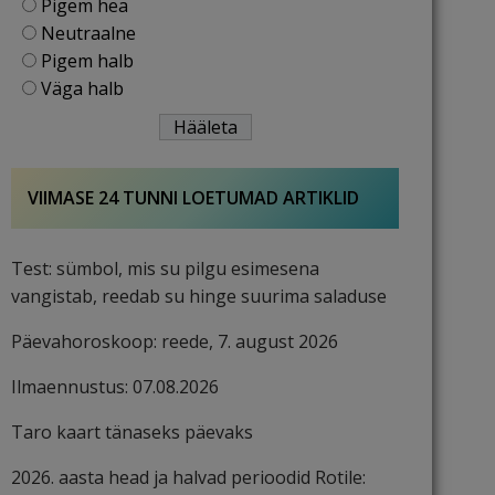
Pigem hea
Neutraalne
Pigem halb
Väga halb
VIIMASE 24 TUNNI LOETUMAD ARTIKLID
Test: sümbol, mis su pilgu esimesena
vangistab, reedab su hinge suurima saladuse
Päevahoroskoop: reede, 7. august 2026
Ilmaennustus: 07.08.2026
Taro kaart tänaseks päevaks
2026. aasta head ja halvad perioodid Rotile: