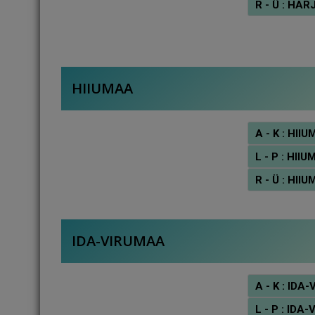
R - Ü : H
HIIUMAA
A - K : H
L - P : H
R - Ü : H
IDA-VIRUMAA
A - K : I
L - P : I