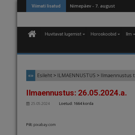
Skip
Nimepäev - 7. august
Viimati lisatud
to
content
Huvitavat lugemist
Horoskoobid
Ilm
«»
Esileht
>
ILMAENNUSTUS
>
Ilmaennustus 
Ilmaennustus: 26.05.2024.a.
Loetud: 1664 korda
25.05.2024
Pilt:
pixabay.com