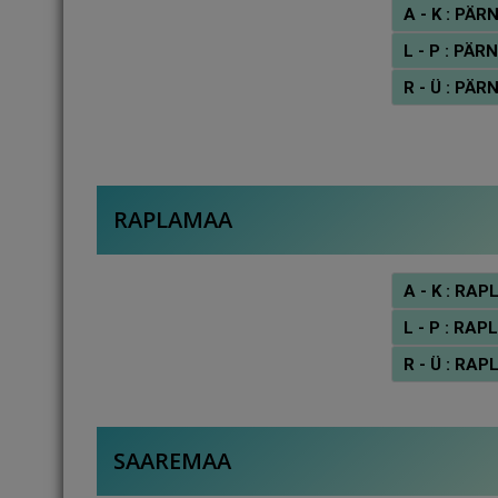
A - K : P
L - P : P
R - Ü : P
RAPLAMAA
A - K : R
L - P : R
R - Ü : R
SAAREMAA