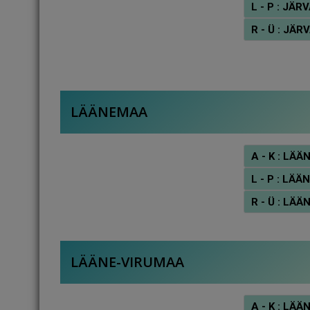
L - P : J
R - Ü : J
LÄÄNEMAA
A - K : L
L - P : L
R - Ü : L
LÄÄNE-VIRUMAA
A - K : L