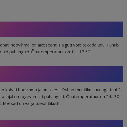
kohati hoovihma, on äikeseoht. Paiguti võib tekkida udu. Puhub
vamaid puhanguid. Õhutemperatuur on 11…17 °C.
jab kohati hoovihma ja on äikest. Puhub muutliku suunaga tuul 2-
äikese ajal on tugevamaid puhanguid. Õhutemperatuur on 24…30
. Metsad on väga tuleohtlikud!