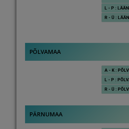
L - P : L
R - Ü : L
PÕLVAMAA
A - K : P
L - P : P
R - Ü : P
PÄRNUMAA