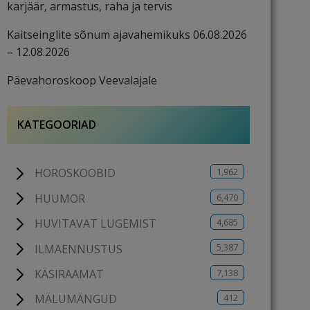
karjäär, armastus, raha ja tervis
Kaitseinglite sõnum ajavahemikuks 06.08.2026
– 12.08.2026
Päevahoroskoop Veevalajale
KATEGOORIAD
1,962
HOROSKOOBID
6,470
HUUMOR
4,685
HUVITAVAT LUGEMIST
5,387
ILMAENNUSTUS
7,138
KÄSIRAAMAT
412
MÄLUMÄNGUD