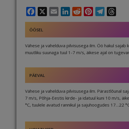
F
X
E
Li
R
Pi
T
T
a
m
n
e
n
el
h
c
ai
k
d
te
e
r
ÖÖSEL
e
l
e
di
r
g
e
b
dI
t
e
ra
a
Vähese ja vahelduva pilvisusega ilm. Öö hakul sajab 
muutliku suunaga tuul 1-7 m/s, äikese ajal on tuge
o
n
st
m
d
o
s
k
PÄEVAL
Vähese ja vahelduva pilvisusega ilm. Pärastlõunal sa
7 m/s, Põhja-Eestis kirde- ja idatuul kuni 10 m/s, 
°C, tuulele avatud rannikul ja sajuhoogudes 17…22 °C