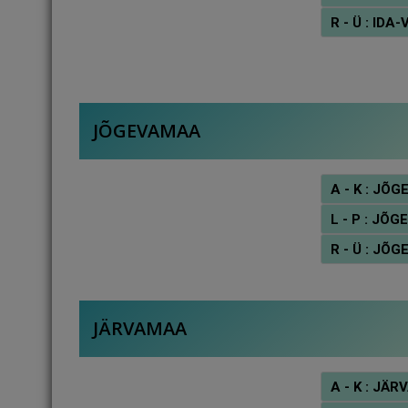
R - Ü : I
JÕGEVAMAA
A - K : J
L - P : J
R - Ü : J
JÄRVAMAA
A - K : J