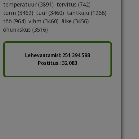
temperatuur
(3891)
tervitus
(742)
torm
(3462)
tuul
(3460)
tähtkuju
(1268)
töö
(964)
vihm
(3460)
äike
(3456)
õhuniiskus
(3516)
Lehevaatamisi: 251 394 588
Postitusi: 32 083