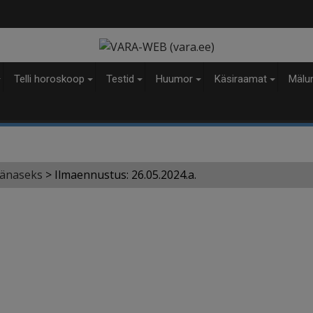
modal-check
Telli horoskoop
Testid
Huumor
Käsiraamat
Mälu
tänaseks
>
Ilmaennustus: 26.05.2024.a.