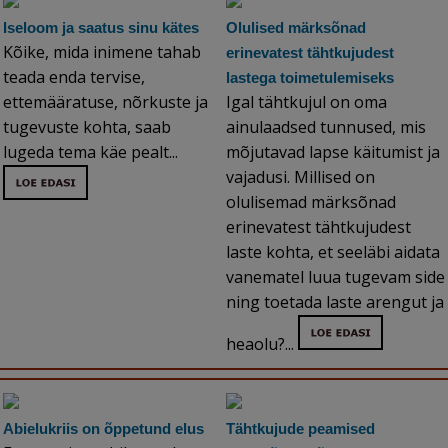
Iseloom ja saatus sinu kätes
Olulised märksõnad
Kõike, mida inimene tahab
erinevatest tähtkujudest
teada enda tervise,
lastega toimetulemiseks
ettemääratuse, nõrkuste ja
Igal tähtkujul on oma
tugevuste kohta, saab
ainulaadsed tunnused, mis
lugeda tema käe pealt...
mõjutavad lapse käitumist ja
vajadusi. Millised on
olulisemad märksõnad
erinevatest tähtkujudest
laste kohta, et seeläbi aidata
vanematel luua tugevam side
ning toetada laste arengut ja
heaolu?...
Abielukriis on õppetund elus
Tähtkujude peamised