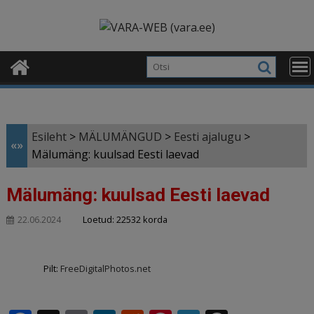
Skip
modal-check
to
content
Esileht
>
MÄLUMÄNGUD
>
Eesti ajalugu
>
«»
Mälumäng: kuulsad Eesti laevad
Mälumäng: kuulsad Eesti laevad
Loetud: 22532 korda
22.06.2024
Pilt:
FreeDigitalPhotos.net