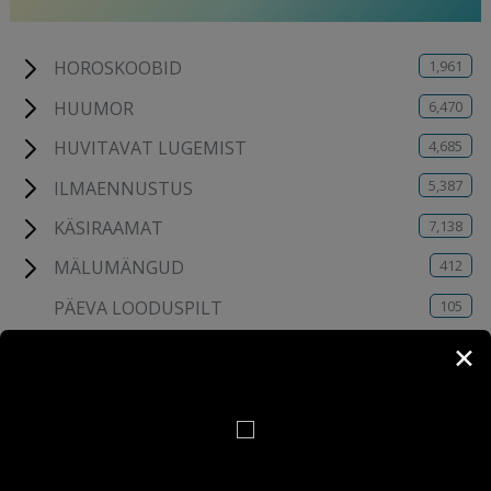
1,961
HOROSKOOBID
6,470
HUUMOR
4,685
HUVITAVAT LUGEMIST
5,387
ILMAENNUSTUS
7,138
KÄSIRAAMAT
412
MÄLUMÄNGUD
105
PÄEVA LOODUSPILT
742
PÄEVATERVITUSED
✕
4,872
PILDIMÄNG
115
TESTID
6
UUDISED