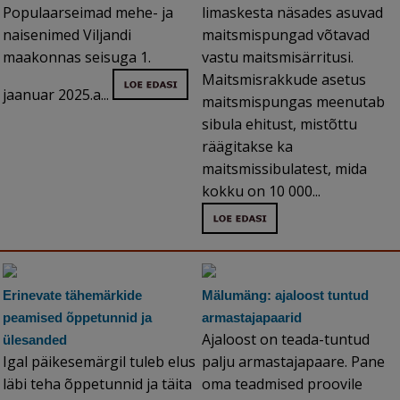
Populaarseimad mehe- ja
limaskesta näsades asuvad
naisenimed Viljandi
maitsmispungad võtavad
maakonnas seisuga 1.
vastu maitsmisärritusi.
Maitsmisrakkude asetus
jaanuar 2025.a...
maitsmispungas meenutab
sibula ehitust, mistõttu
räägitakse ka
maitsmissibulatest, mida
kokku on 10 000...
Erinevate tähemärkide
Mälumäng: ajaloost tuntud
peamised õppetunnid ja
armastajapaarid
Ajaloost on teada-tuntud
ülesanded
Igal päikesemärgil tuleb elus
palju armastajapaare. Pane
läbi teha õppetunnid ja täita
oma teadmised proovile