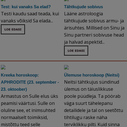
Test: kui vanaks Sa elad?
Tähtkujude sobivus
Testi kaudu saad teada, kui
Lääne astroloogia
vanaks võiksid Sa elada...
tähtkujude sobivus armu- ja
ärisuhtes. Millised on Sinu ja
Sinu partneri sobivuse head
ja halvad aspektid...
Kreeka horoskoop:
Ülemuse horoskoop (Neitsi)
Neitsi tähtkujus sündinud
APHRODITE (23. september -
ülemus on täiuslikkuse
23. oktoober)
Armastus on Sulle elus üks
poole püüdleja. Ta pöörab
peamisi väärtusi. Sulle on
väga suurt tähelepanu
oluline see, et inimsuhted
detailidele ja tal on seetõttu
normaalselt toimiksid,
tihtilugu raske näha
mistõttu teed selle
terviklikku pilti. Kuid sinna