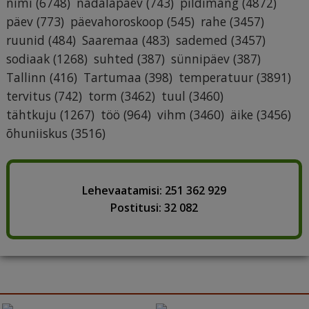
nimi
(6748)
nädalapäev
(743)
pildimäng
(4872)
päev
(773)
päevahoroskoop
(545)
rahe
(3457)
ruunid
(484)
Saaremaa
(483)
sademed
(3457)
sodiaak
(1268)
suhted
(387)
sünnipäev
(387)
Tallinn
(416)
Tartumaa
(398)
temperatuur
(3891)
tervitus
(742)
torm
(3462)
tuul
(3460)
tähtkuju
(1267)
töö
(964)
vihm
(3460)
äike
(3456)
õhuniiskus
(3516)
Lehevaatamisi: 251 362 929
Postitusi: 32 082