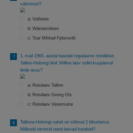
valmimist?
a: Volõnets
b: Wäinämöinen
c: Tsar Mihhail Fjdorovitš
1. mail 1965. aastal taastati regulaarne reisiliiklus
Tallinn-Helsingi liinil. Milline laev sellel kuupäeval
liinile asus?
a: Reisilaev Tallinn
b: Reisilaev Georg Ots
c: Reisilaev Vanemuine
Tallinna-Helsingi vahet on sõitnud 2 tiiburlaeva.
Milliseid nimesid need laevad kandsid?