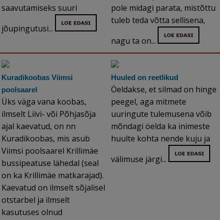
saavutamiseks suuri
pole midagi parata, mistõttu
tuleb teda võtta sellisena,
jõupingutusi...
nagu ta on...
Kuradikoobas Viimsi
Huuled on reetlikud
Öeldakse, et silmad on hinge
poolsaarel
Üks väga vana koobas,
peegel, aga mitmete
ilmselt Liivi- või Põhjasõja
uuringute tulemusena võib
ajal kaevatud, on nn
mõndagi öelda ka inimeste
Kuradikoobas, mis asub
huulte kohta nende kuju ja
Viimsi poolsaarel Krillimäe
välimuse järgi...
bussipeatuse lähedal (seal
on ka Krillimäe matkarajad).
Kaevatud on ilmselt sõjalisel
otstarbel ja ilmselt
kasutuses olnud