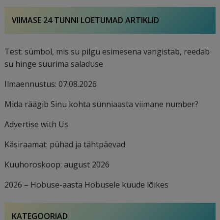
VIIMASE 24 TUNNI LOETUMAD ARTIKLID
Test: sümbol, mis su pilgu esimesena vangistab, reedab
su hinge suurima saladuse
Ilmaennustus: 07.08.2026
Mida räägib Sinu kohta sünniaasta viimane number?
Advertise with Us
Käsiraamat: pühad ja tähtpäevad
Kuuhoroskoop: august 2026
2026 – Hobuse-aasta Hobusele kuude lõikes
KATEGOORIAD