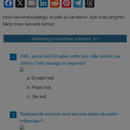
F
X
E
Li
R
Pi
T
T
a
m
n
e
n
el
h
Eesti laevandusajalugu on pikk ja värvikirev. Kas tead järgmisi
c
ai
k
d
te
e
r
fakte meie laevade kohta?
e
l
e
di
r
g
e
b
dI
t
e
ra
a
Mälumängu keskmine tulemus: 4.1
o
n
st
m
d
o
s
2006. aastal lasti Emajões vette lodi, mille nimeks sai
Jõmmu? Mis laevaga on tegemist?
k
a: Emajõe lodi
b: Peipsi lodi
c: Jõe lodi
Teadaolevalt esimese eesti laevana ületas ekvaatori
milline laev?