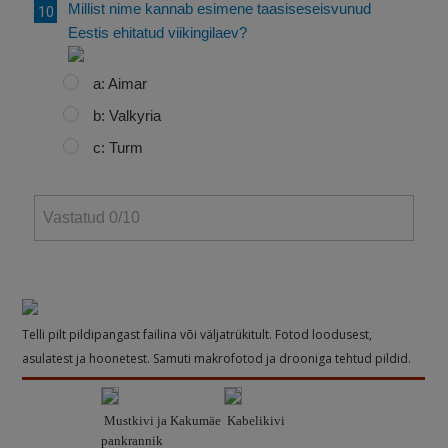
Millist nime kannab esimene taasiseseisvunud
Eestis ehitatud viikingilaev?
a: Aimar
b: Valkyria
c: Turm
Vastatud
0
/10
Telli pilt pildipangast failina või väljatrükitult. Fotod loodusest,
asulatest ja hoonetest. Samuti makrofotod ja drooniga tehtud pildid.
Mustkivi ja Kakumäe
Kabelikivi
pankrannik