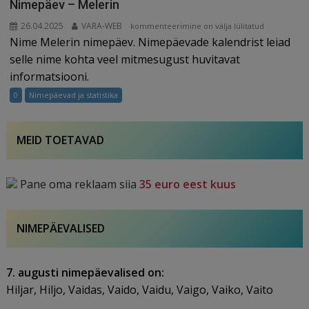
Nimepäev – Melerin
26.04.2025
VARA-WEB
Nimepäev
kommenteerimine on välja lülitatud
Nime Melerin nimepäev. Nimepäevade kalendrist leiad
–
Melerin
selle nime kohta veel mitmesugust huvitavat
informatsiooni.
0
Nimepäevad ja statistika
MEID TOETAVAD
Pane oma reklaam siia
35 euro eest kuus
NIMEPÄEVALISED
7. augusti nimepäevalised on:
Hiljar, Hiljo, Vaidas, Vaido, Vaidu, Vaigo, Vaiko, Vaito