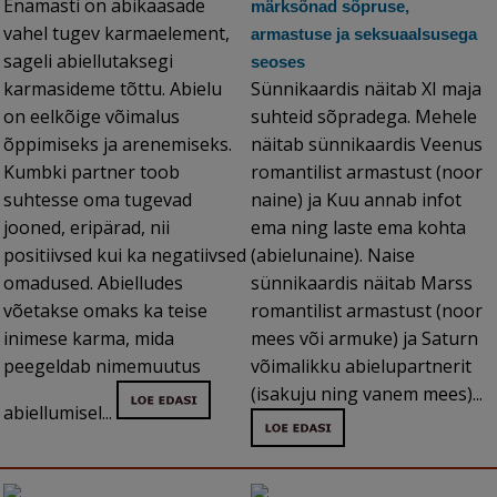
Enamasti on abikaasade
märksõnad sõpruse,
vahel tugev karmaelement,
armastuse ja seksuaalsusega
sageli abiellutaksegi
seoses
karmasideme tõttu. Abielu
Sünnikaardis näitab XI maja
on eelkõige võimalus
suhteid sõpradega. Mehele
õppimiseks ja arenemiseks.
näitab sünnikaardis Veenus
Kumbki partner toob
romantilist armastust (noor
suhtesse oma tugevad
naine) ja Kuu annab infot
jooned, eripärad, nii
ema ning laste ema kohta
positiivsed kui ka negatiivsed
(abielunaine). Naise
omadused. Abielludes
sünnikaardis näitab Marss
võetakse omaks ka teise
romantilist armastust (noor
inimese karma, mida
mees või armuke) ja Saturn
peegeldab nimemuutus
võimalikku abielupartnerit
(isakuju ning vanem mees)...
abiellumisel...