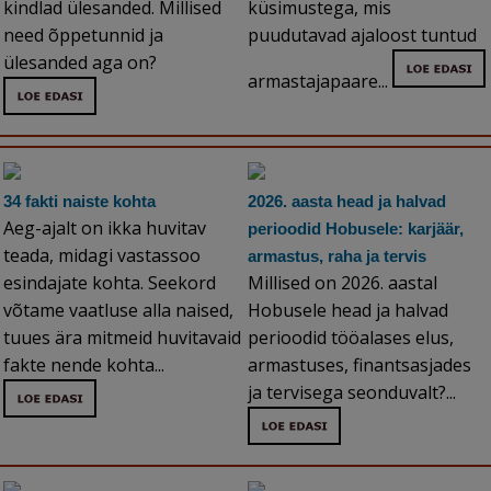
kindlad ülesanded. Millised
küsimustega, mis
need õppetunnid ja
puudutavad ajaloost tuntud
ülesanded aga on?
armastajapaare...
34 fakti naiste kohta
2026. aasta head ja halvad
Aeg-ajalt on ikka huvitav
perioodid Hobusele: karjäär,
teada, midagi vastassoo
armastus, raha ja tervis
esindajate kohta. Seekord
Millised on 2026. aastal
võtame vaatluse alla naised,
Hobusele head ja halvad
tuues ära mitmeid huvitavaid
perioodid tööalases elus,
fakte nende kohta...
armastuses, finantsasjades
ja tervisega seonduvalt?...