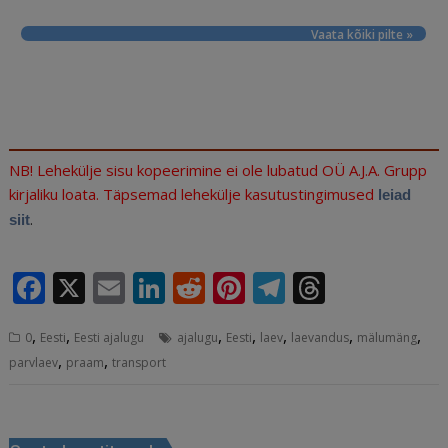
Vaata kõiki pilte »
NB! Lehekülje sisu kopeerimine ei ole lubatud OÜ A.J.A. Grupp
kirjaliku loata. Täpsemad lehekülje kasutustingimused
leiad
.
siit
F
X
E
Li
R
Pi
T
T
a
m
n
e
n
el
h
,
,
,
,
,
,
,
0
Eesti
Eesti ajalugu
ajalugu
Eesti
laev
laevandus
mälumäng
c
ai
k
d
te
e
r
,
,
parvlaev
praam
transport
e
l
e
di
r
g
e
b
dI
t
e
ra
a
Navigeerimine
o
n
st
m
d