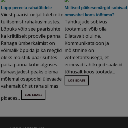
Lõpp pereelu rahatülidele
Millised päikesemärgid sobivad
Viiest paarist neljal tuleb ette
omavahel koos töötama?
tülitsemist rahaküsimustes.
Tähtkujude sobivus
Lõpuks võib see paarisuhte
töötamisel võib olla
ka kriitiliselt proovile panna.
üllatavalt oluline.
Rahaga ümberkäimist on
Kommunikatsioon ja
võimalik õppida ja ka reeglid
mõistmine on
oleks mõistlik paarisuhtes
võtmetähtsusega, et
paika panna kohe alguses.
erinevad tähtkujud saaksid
Rahaasjadest peaks olema
tõhusalt koos töötada...
mõlemal osapoolel ülevaade
vähemalt ühist raha silmas
pidades...