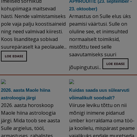
Imelised sõrnikud
APHRODITE (23. september -
kohupiimaga maitsevad
23. oktoober)
hästi. Nende valmistamiseks
Armastus on Sulle elus üks
pole vaja palju koostisaineid
peamisi väärtusi. Sulle on
ning need valmivad kiiresti.
oluline see, et inimsuhted
Koos lisanditega sobivad
normaalselt toimiksid,
suurepäraselt ka peolauale...
mistõttu teed selle
saavutamiseks suuri
jõupingutusi...
2026. aasta Maole hiina
Kuidas saada uus sülearvuti
astroloogia järgi
võimalikult soodsalt?
2026. aasta horoskoop
Viiruse leviku tõttu on nii
Maole hiina astroloogia
mõnigi inimene pidanud
järgi. Mida toob see aasta
ümber korraldama oma töö-
Sulle argielus, tööl,
ja koolielu, mispärast peame
armastuses, rahalistes
vajalikuks endale muretseda