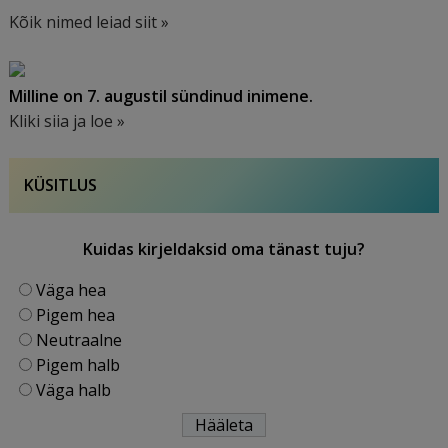
Kõik nimed leiad siit »
Milline on 7. augustil sündinud inimene.
Kliki siia ja loe »
KÜSITLUS
Kuidas kirjeldaksid oma tänast tuju?
Väga hea
Pigem hea
Neutraalne
Pigem halb
Väga halb