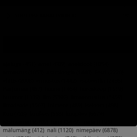
8
VARA-WEB
190
YOUTUBE KANALI VIDEOD
MÄRKSÕNAD
ajalugu
(451)
amet
(609)
anekdoot
(1054)
armastus
(1053)
astroloogia
(1440)
Eesti
(2220)
ehitis
(2008)
ennustus
(1442)
esoteerika
(2436)
Harjumaa
(467)
hoone
(1464)
horoskoop
(1519)
huumor
(1119)
ilm
(5396)
ilmaennustus
(3459)
ilmateade
(1563)
inimene
(489)
iseloom
(498)
Kuu
(728)
kuufaas
(558)
kuupäev
(6679)
käsiraamat
(6709)
lumi
(3479)
maja
(1193)
mälumäng
(412)
nali
(1120)
nimepäev
(6878)