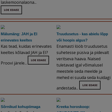
laskemoonalaona...
Mälumäng: JAH ja EI
Truudusetus - kas abielu lõpp
erinevates keeltes
või hoopis algus?
Kas tead, kuidas erinevates
Enamasti lööb truudusetus
keeltes kõlavad JAH ja EI?
suhetesse püsiva ja pidevalt
veritseva haava. Naised
Proovi järele...
tuletavad igal võimalusel
meestele seda meelde ja
mehed ei suuda seda kuidagi
andestada...
Sõrnikud kohupiimaga
Kreeka horoskoop: