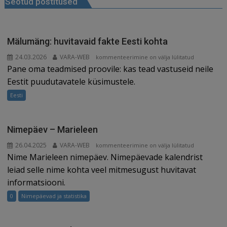
Seotud postitused
o
s
k
Mälumäng: huvitavaid fakte Eesti kohta
24.03.2026
VARA-WEB
Mälumäng:
kommenteerimine on välja lülitatud
Pane oma teadmised proovile: kas tead vastuseid neile
huvitavaid
fakte
Eestit puudutavatele küsimustele.
Eesti
Eesti
kohta
Nimepäev – Marieleen
26.04.2025
VARA-WEB
Nimepäev
kommenteerimine on välja lülitatud
Nime Marieleen nimepäev. Nimepäevade kalendrist
–
Marieleen
leiad selle nime kohta veel mitmesugust huvitavat
informatsiooni.
0
Nimepäevad ja statistika