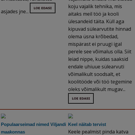
koju vajalik tehnika, mis
asjades jne...
aitaks meil töö ja kooli
ülesandeid täita. Küll aga
kipuvad sülearvutite hinnad
olema üsna krõbedad,
mispärast ei pruugi igal
perele see võimalus olla. Siit
leiad nippe, kuidas saaksid
endale uhiuue sülearvuti
võimalikult soodsalt, et
koolitööde või töö tegemine
oleks võimalikult mugav...
Populaarseimad nimed Viljandi
Keel näitab tervist
Keele pealmist pinda katva
maakonnas