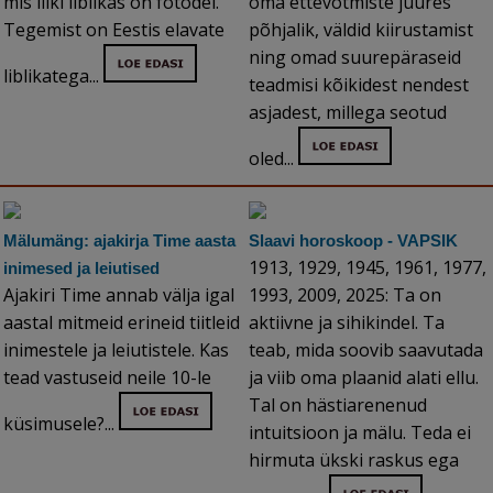
mis liiki liblikas on fotodel.
oma ettevõtmiste juures
Tegemist on Eestis elavate
põhjalik, väldid kiirustamist
ning omad suurepäraseid
liblikatega...
teadmisi kõikidest nendest
asjadest, millega seotud
oled...
Mälumäng: ajakirja Time aasta
Slaavi horoskoop - VAPSIK
1913, 1929, 1945, 1961, 1977,
inimesed ja leiutised
Ajakiri Time annab välja igal
1993, 2009, 2025: Ta on
aastal mitmeid erineid tiitleid
aktiivne ja sihikindel. Ta
inimestele ja leiutistele. Kas
teab, mida soovib saavutada
tead vastuseid neile 10-le
ja viib oma plaanid alati ellu.
Tal on hästiarenenud
küsimusele?...
intuitsioon ja mälu. Teda ei
hirmuta ükski raskus ega