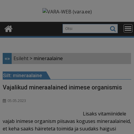
Skip
modal-check
to
content
«»
Esileht
>
mineraalaine
Silt:
mineraalaine
Vajalikud mineraalained inimese organismis
05.05.2023
Lisaks vitamiinidele
vajab inimese organism piisavas koguses mineraalaineid,
et keha saaks häireteta toimida ja suudaks haigusi