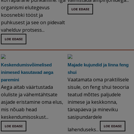
korrapärane puhkamine. Iga
valmistada ampinjonidega...
organismi elutegevus
koosnebki tööst ja
puhkusest ja see on pidevalt
vahelduv protsess...
Keskendumisvõimelised
Majade kujundid ja linna feng
inimesed kasutavad aega
shui
Vaatamata oma praktilisele
paremini
Aega aitab väärtustada
sisule, on feng shui teooria
oluliste ja vähemtähtsate
teatud mõttes paljudele
asjade eristamine oma elus,
inimese ja keskkonna,
mis nõuab head
tänapäeva ja mineviku
keskendumisoskust...
sasipundardele
lahenduseks...