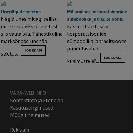
Unenägude seletus
Mälumäng: korporatsioonide
Nägid unes midagi sellist,
sümboolika ja traditsioonid
millele sooviksid selgitust,
Kas tead vastuseid
siis vaata siia. Tähestikuline
korporatsioonide
märksõnade unenäo
sümboolika ja traditsioone
puudutavatele
seletus...
küsimustele?...
VARA-WEB INFO
Kontaktinfo ja kliendiabi
Kasutustingimused
Müügitingimused
Reklaam