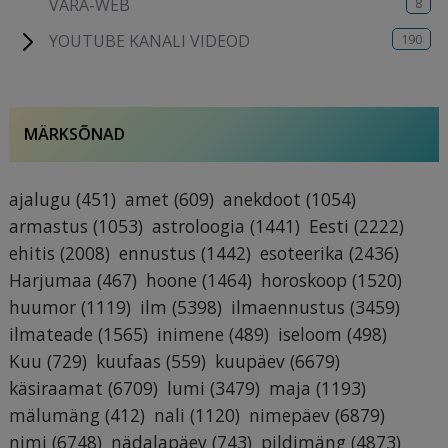
8
VARA-WEB
190
YOUTUBE KANALI VIDEOD
MÄRKSÕNAD
ajalugu
(451)
amet
(609)
anekdoot
(1054)
armastus
(1053)
astroloogia
(1441)
Eesti
(2222)
ehitis
(2008)
ennustus
(1442)
esoteerika
(2436)
Harjumaa
(467)
hoone
(1464)
horoskoop
(1520)
huumor
(1119)
ilm
(5398)
ilmaennustus
(3459)
ilmateade
(1565)
inimene
(489)
iseloom
(498)
Kuu
(729)
kuufaas
(559)
kuupäev
(6679)
käsiraamat
(6709)
lumi
(3479)
maja
(1193)
mälumäng
(412)
nali
(1120)
nimepäev
(6879)
nimi
(6748)
nädalapäev
(743)
pildimäng
(4873)