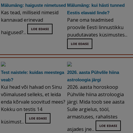
Mälumäng: haiguste nimetused
Mälumäng: kui hästi tunned
Kas tead, milliseid nimesid
Eestis elavaid linde?
kannavad erinevad
Pane oma teadmised
proovile Eesti linnustikku
haigused?...
puudutavates küsimustes...
Test naistele: kuidas meestega
2026. aasta Pühvlile hiina
veab?
astroloogia järgi
Kui head või halvad on Sinu
2026. aasta horoskoop
võimalused selleks, et leida
Pühvlile hiina astroloogia
enda kõrvale soovitud mees?
järgi. Mida toob see aasta
Kokku on testis 14
Sulle argielus, tööl,
armastuses, rahalistes
küsimust...
asjades jne...