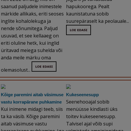
saanud paljudele inimestele
hapukoorega. Pealt
märkide allikaks, eriti seoses
kaunistatuna sobib
inglite kohalolekuga ja
suurepäraselt ka peolauale...
nende sõnumitega. Paljud
usuvad, et see kellaaeg on
eriti oluline hetk, kui inglid
üritavad meiega suhelda või
anda meile märku oma
olemasolust...
Kõige paremini aitab väsimuse
Kukeseenesupp
Seenehooajal sobib
vastu korrapärane puhkamine
Kui inimene midagi teeb, siis
menüüsse kindlasti üks
ta ka väsib. Kõige paremini
toitev kukeseenesupp.
aitab väsimuse vastu
Talvisel ajal võib supi