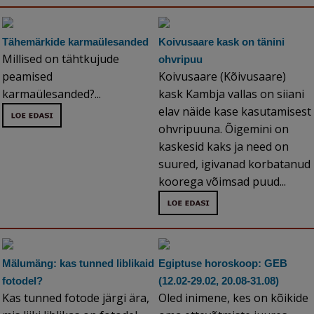
Tähemärkide karmaülesanded
Koivusaare kask on tänini
Millised on tähtkujude
ohvripuu
peamised
Koivusaare (Kõivusaare)
karmaülesanded?...
kask Kambja vallas on siiani
elav näide kase kasutamisest
ohvripuuna. Õigemini on
kaskesid kaks ja need on
suured, igivanad korbatanud
koorega võimsad puud...
Mälumäng: kas tunned liblikaid
Egiptuse horoskoop: GEB
fotodel?
(12.02-29.02, 20.08-31.08)
Kas tunned fotode järgi ära,
Oled inimene, kes on kõikide