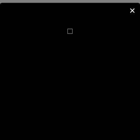
✕
Mida räägib november
Suguvõsa karma
Siia ilma tulles valib hing
sünnikuuna Sinu iseloomu
oma vanemad, kellelt saab
kohta?
November on sügise lõpp ja
kogu eluks vajaliku keha.
talve algus, mil loodus
Üks osa karmast on lapse ja
valmistub puhkuseks ja
vanemate vaheline karma ja
inimesed otsivad soojust
selle suguvõsa karma, kuhu
ning mugavust. Novembris
laps sünnib. Teine osa tuleb
sündinud inimesed
kaasa abiellumisel, sest osa
peegeldavad sageli selle kuu
saadakse ka partneri ja tema
sügavat ja mõtlikku
suguvõsa karmast...
energiat...
Kuu ja Päike tähtkujudes -
Populaarseimad nimed Viljandi