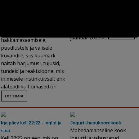
kuidas see inimesi mõjutab
maakonnas
Kuumärk on seotud inimese
Populaarseimad mehe- ja
loomupärase poolega, tema
naisenimed Viljandi
sisemise olemusega. Kui
maakonnas seisuga 1.
päikesemärk viitab eluga
jaanuar 2025.a...
hakkamasaamisele,
püüdlustele ja välisele
kuvandile, siis kuumärk
näitab harjumusi, tujusid,
tundeid ja reaktsioone, mis
inimesele instinktiivselt ehk
alateadlikult omased on...
Iga päev kell 22:22 - inglid ja
Jogurti-hapukoorekook
Mahedamaitseline kook
sina
Kell 22:22 on aeg, mis on
jogurti ja vahustatud