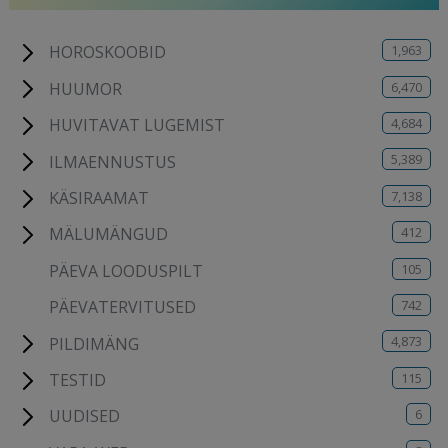
1,963
HOROSKOOBID
6,470
HUUMOR
4,684
HUVITAVAT LUGEMIST
5,389
ILMAENNUSTUS
7,138
KÄSIRAAMAT
412
MÄLUMÄNGUD
105
PÄEVA LOODUSPILT
742
PÄEVATERVITUSED
4,873
PILDIMÄNG
115
TESTID
6
UUDISED