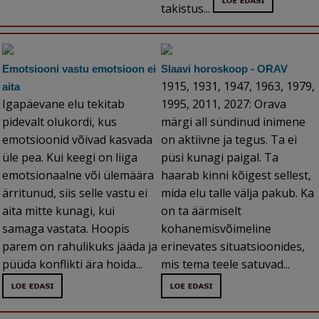
takistus...
Emotsiooni vastu emotsioon ei
Slaavi horoskoop - ORAV
1915, 1931, 1947, 1963, 1979,
aita
Igapäevane elu tekitab
1995, 2011, 2027: Orava
pidevalt olukordi, kus
märgi all sündinud inimene
emotsioonid võivad kasvada
on aktiivne ja tegus. Ta ei
üle pea. Kui keegi on liiga
püsi kunagi paigal. Ta
emotsionaalne või ülemäära
haarab kinni kõigest sellest,
ärritunud, siis selle vastu ei
mida elu talle välja pakub. Ka
aita mitte kunagi, kui
on ta äärmiselt
samaga vastata. Hoopis
kohanemisvõimeline
parem on rahulikuks jääda ja
erinevates situatsioonides,
püüda konflikti ära hoida...
mis tema teele satuvad...