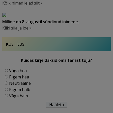
Kõik nimed leiad siit »
Milline on 8. augustil sündinud inimene.
Kliki siia ja loe »
KÜSITLUS
Kuidas kirjeldaksid oma tänast tuju?
Väga hea
Pigem hea
Neutraalne
Pigem halb
Väga halb