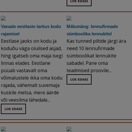
Vanade eestlaste tarkus kodu
Mälumäng: lennufirmade
rajamisel
sümboolika lennukitel
Eestlase jaoks on kodu ja
Kas tunned piltide järgi ära
koduõu väga olulised asjad,
need 10 lennufirmade
hing igatseb oma maja isegi
sümboolikat lennukite
linnas elades. Eestlane
sabadel. Pane oma
püüab vastavalt oma
teadmised proovile...
võimalustele ikka oma kodu
rajada, vähemalt suvemaja
kuskile metsa, mere äärde
või veesilma lähedale...