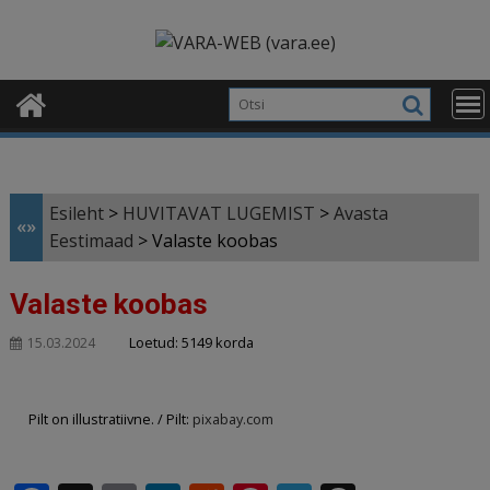
Skip
modal-check
to
content
Esileht
>
HUVITAVAT LUGEMIST
>
Avasta
«»
Eestimaad
>
Valaste koobas
Valaste koobas
Loetud: 5149 korda
15.03.2024
Pilt on illustratiivne. / Pilt:
pixabay.com