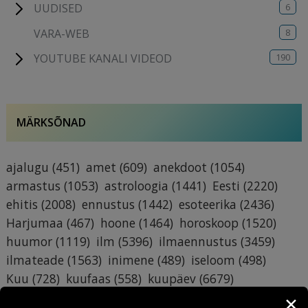
6
UUDISED
8
VARA-WEB
190
YOUTUBE KANALI VIDEOD
MÄRKSÕNAD
ajalugu
(451)
amet
(609)
anekdoot
(1054)
armastus
(1053)
astroloogia
(1441)
Eesti
(2220)
ehitis
(2008)
ennustus
(1442)
esoteerika
(2436)
Harjumaa
(467)
hoone
(1464)
horoskoop
(1520)
huumor
(1119)
ilm
(5396)
ilmaennustus
(3459)
ilmateade
(1563)
inimene
(489)
iseloom
(498)
Kuu
(728)
kuufaas
(558)
kuupäev
(6679)
käsiraamat
(6709)
lumi
(3479)
maja
(1193)
✕