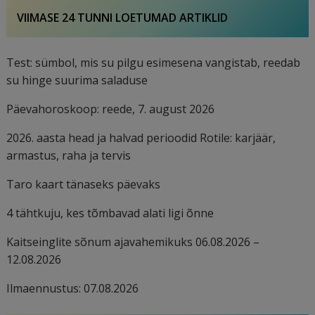
VIIMASE 24 TUNNI LOETUMAD ARTIKLID
Test: sümbol, mis su pilgu esimesena vangistab, reedab
su hinge suurima saladuse
Päevahoroskoop: reede, 7. august 2026
2026. aasta head ja halvad perioodid Rotile: karjäär,
armastus, raha ja tervis
Taro kaart tänaseks päevaks
4 tähtkuju, kes tõmbavad alati ligi õnne
Kaitseinglite sõnum ajavahemikuks 06.08.2026 –
12.08.2026
Ilmaennustus: 07.08.2026