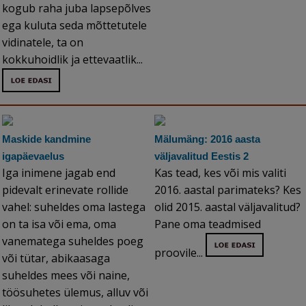
kogub raha juba lapsepõlves
ega kuluta seda mõttetutele
vidinatele, ta on
kokkuhoidlik ja ettevaatlik...
Maskide kandmine
Mälumäng: 2016 aasta
igapäevaelus
väljavalitud Eestis 2
Iga inimene jagab end
Kas tead, kes või mis valiti
pidevalt erinevate rollide
2016. aastal parimateks? Kes
vahel: suheldes oma lastega
olid 2015. aastal väljavalitud?
on ta isa või ema, oma
Pane oma teadmised
vanematega suheldes poeg
proovile...
või tütar, abikaasaga
suheldes mees või naine,
töösuhetes ülemus, alluv või