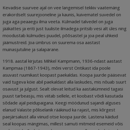
Kevadise suurvee ajal on vee langemisel tekkiv vaatemäng
erakordselt suurejooneline ja kaunis, kuivematel suvedel on
juga aga peaaegu ilma veeta. Külmadel talvedel on juga
jääkattes ja eriti just tuuliste ilmadega pritsib vesi alt üles ning
moodustab külmudes puudel, põõsastel ja joa peal uhkeid
jäämustreid. Joa ümbrus on suurema osa aastast
muinasjutuline ja salapärane.
1918. aastal kirjutas Mihkel Kampmann, 1936-ndast aastast
Kampmaa (1867-1943), mõni verst Ontikast ida poole
asuvast ruumikast koopast paekaldas. Koopa juurde pääsevat
vaid tugeva köie abil paekaldast alla laskudes, mis nõuab suurt
osavust ja julgust. Sealt olevat leitud ka aastakümneid tagasi
puust tarbeasju, mis viitab sellele, et koobast võidi kasutada
sõdade ajal peidupaigana. Keegi möödunud sajandi alguses
elanud Valaste põliselanik rääkinud ka rajast, mis kõrgest
paejärsakust alla viinud otse koopa juurde. Lastena käidud
seal koopas mängimas, millest samuti mitmeid esemeid võis