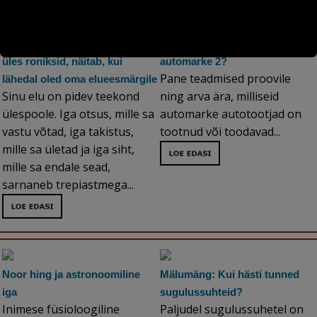
Test: see trepp, mida mööda sa
Mälumäng: Kui hästi tunned
üles roniksid, näitab, kui
automarke 2?
Pane teadmised proovile
lähedal oled oma elueesmärgile
Sinu elu on pidev teekond
ning arva ära, milliseid
ülespoole. Iga otsus, mille sa
automarke autotootjad on
vastu võtad, iga takistus,
tootnud või toodavad...
mille sa ületad ja iga siht,
mille sa endale sead,
sarnaneb trepiastmega...
Noor hing ja astronoomiline
Mälumäng: Kui hästi tunned
iga
sugulussuhteid?
Inimese füsioloogiline
Paljudel sugulussuhetel on