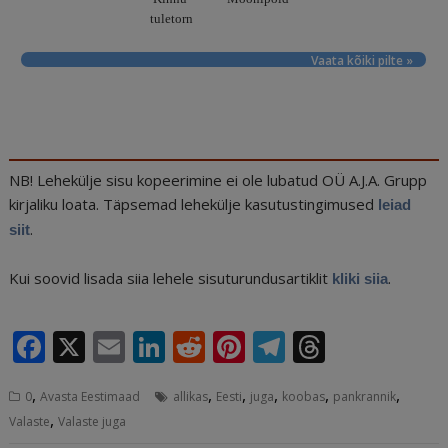
tuletorn
Vaata kõiki pilte »
NB! Lehekülje sisu kopeerimine ei ole lubatud OÜ A.J.A. Grupp
kirjaliku loata. Täpsemad lehekülje kasutustingimused
leiad
.
siit
Kui soovid lisada siia lehele sisuturundusartiklit
.
kliki siia
F
X
E
Li
R
Pi
T
T
a
m
n
e
n
el
h
,
,
,
,
,
,
0
Avasta Eestimaad
allikas
Eesti
juga
koobas
pankrannik
c
ai
k
d
te
e
r
,
Valaste
Valaste juga
e
l
e
di
r
g
e