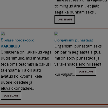
inimesest teeb oma vajalikud
toimingud ära nii, et jääb
aega ka puhkamiseks...
Õpilase horoskoop:
8 organismi puhastajat
Organismi puhastamiseks
KAKSIKUD
Õpilasena on Kaksikud väga
on parim aeg aasta algus,
uudishimulik, mis innustab
mil on soov puhastada ja
teda oma teadmisi ja oskusi
värskendada end nii seest
täiendama. Ta on alati
kui väljast...
avatud kõikvõimalikele
uutele ideedele ja
eluvaldkondadele...