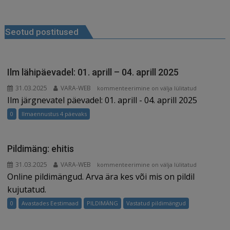
b
dI
t
e
ra
a
Navigeerimine
o
n
st
m
d
Seotud postitused
o
s
k
Ilm lähipäevadel: 01. aprill – 04. aprill 2025
31.03.2025
VARA-WEB
Ilm
kommenteerimine on välja lülitatud
Ilm järgnevatel päevadel: 01. aprill - 04. aprill 2025
lähipäevadel:
01.
0
Ilmaennustus 4 päevaks
aprill
–
04.
Pildimäng: ehitis
aprill
31.03.2025
VARA-WEB
Pildimäng:
kommenteerimine on välja lülitatud
2025
Online pildimängud. Arva ära kes või mis on pildil
ehitis
kujutatud.
0
Avastades Eestimaad
PILDIMÄNG
Vastatud pildimängud