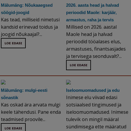
Mälumäng: Nõukaaegsed
2026. aasta head ja halvad
söögid-joogid
perioodid Maole: karjäär,
Kas tead, milliseid nimetusi
armastus, raha ja tervis
kandsid erinevad toidus ja
Millised on 2026. aastal
joogid nõukaajal?...
Maole head ja halvad
perioodid tööalases elus,
armastuses, finantsasjades
ja tervisega seonduvalt?...
Mälumäng: mulgi-eesti
Iseloomuomadused ja edu
Inimese elu viivad edasi
sõnastik
Kas oskad ära arvata mulgi
sotsiaalsed tingimused ja
keele tähendusi. Pane enda
iseloomuomadused. Inimese
teadmised proovile...
tulevik on mingil määral
sündimisega ette määratud