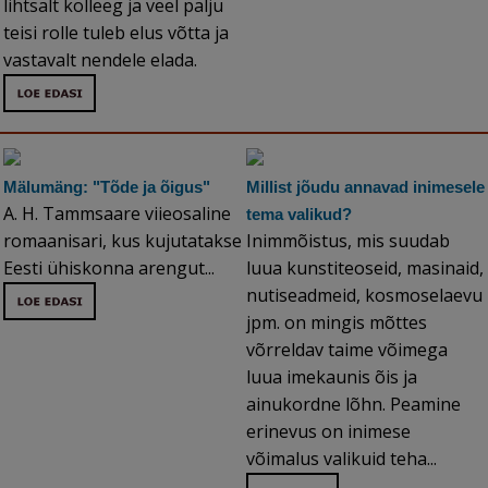
lihtsalt kolleeg ja veel palju
teisi rolle tuleb elus võtta ja
vastavalt nendele elada.
Mälumäng: "Tõde ja õigus"
Millist jõudu annavad inimesele
A. H. Tammsaare viieosaline
tema valikud?
romaanisari, kus kujutatakse
Inimmõistus, mis suudab
Eesti ühiskonna arengut...
luua kunstiteoseid, masinaid,
nutiseadmeid, kosmoselaevu
jpm. on mingis mõttes
võrreldav taime võimega
luua imekaunis õis ja
ainukordne lõhn. Peamine
erinevus on inimese
võimalus valikuid teha...