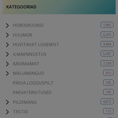
KATEGOORIAD
1,962
HOROSKOOBID
6,470
HUUMOR
4,684
HUVITAVAT LUGEMIST
5,387
ILMAENNUSTUS
7,138
KÄSIRAAMAT
412
MÄLUMÄNGUD
105
PÄEVA LOODUSPILT
742
PÄEVATERVITUSED
4,872
PILDIMÄNG
115
TESTID