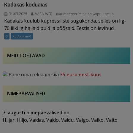
Kadakas koduaias
31.03.2025
VARA-WEB
Kadakas
kommenteerimine on välja lülitatud
Kadakas kuulub küpressiliste sugukonda, selles on ligi
koduaias
70 liiki igihaljaid puid ja põõsaid. Eestis on levinud...
0
Kodu ja aed
MEID TOETAVAD
Pane oma reklaam siia
35 euro eest kuus
NIMEPÄEVALISED
7. augusti nimepäevalised on:
Hiljar, Hiljo, Vaidas, Vaido, Vaidu, Vaigo, Vaiko, Vaito