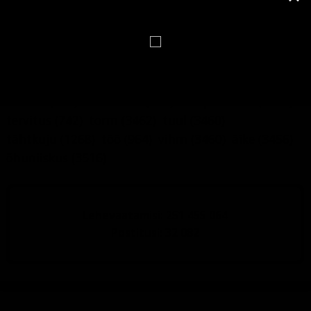
mälumäng
(412)
nali
(1120)
nimepäev
(6879)
nimi
(6748)
nädalapäev
(743)
pildimäng
(4872)
päev
(773)
päevahoroskoop
(546)
rahe
(3457)
ruunid
(484)
Saaremaa
(483)
sademed
(3457)
sodiaak
(1269)
suhted
(387)
sünnipäev
(387)
Tallinn
(416)
Tartumaa
(398)
temperatuur
(3891)
tervitus
(742)
torm
(3462)
tuul
(3460)
tähtkuju
(1268)
töö
(964)
vihm
(3460)
äike
(3456)
õhuniiskus
(3516)
Lehevaatamisi: 251 455 064
Postitusi: 32 082