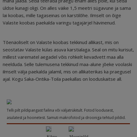
maha jääda. Seda teerada praegu enam alles pole, kui seda
üldse kunagi oligi. On alles väike 1,5 meetri sügavune ja sama
lai koobas, mille tagaseinas on karstilõhe. Ilmselt on õige
Valaste koobas paekalda varingu tagajärjel hävinenud.
Tõenäoliselt on Valaste koobas tekkinud allikast, mis on
seostatav Valaste külas asuva karstialaga. Seal on mitu kurisut,
millest varematel aegadel võis rohkelt kevadvett maa alla
neelduda. Selle tulemusena tekkinud maa-alune jõeke voolaski
ilmselt välja paekalda jalamil, mis on allikaterikas ka praegusel
ajal. Kogu Saka-Ontika-Toila paekallas on looduskaitse all.
Telli pilt pildipangast failina või väljatrükitult. Fotod loodusest,
asulatest ja hoonetest. Samuti makrofotod ja drooniga tehtud pildid.
Kihnu
Moonipõld