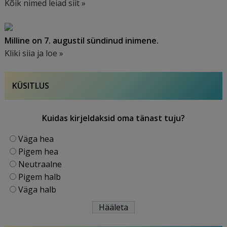
Kõik nimed leiad siit »
Milline on 7. augustil sündinud inimene.
Kliki siia ja loe »
KÜSITLUS
Kuidas kirjeldaksid oma tänast tuju?
Väga hea
Pigem hea
Neutraalne
Pigem halb
Väga halb