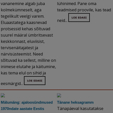
vananemine algab juba
lühinimed. Pane oma
kolmekümneselt, aga
teadmised proovile, kas tead
tegelikult veelgi varem.
neid...
Eluaastatega kaasnevad
protsessid kehas sõltuvad
suurel määral ümbritsevast
keskkonnast, eluviisist,
tervisenäitajatest ja
närvisüsteemist. Need
sõltuvad ka sellest, milline on
inimese elutahe ja käitumine,
kas tema elul on sihid ja
eesmärgid...
Mälumäng: ajaloosündmused
Tänane heksagramm
Tänapäeval kasutatakse
1970ndate aastate Eestis