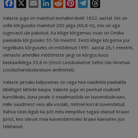
F
X
E
Li
R
Pi
T
T
a
m
n
e
n
el
h
Valaste juga on mainitud esmakordselt 1852. aastal. Siis on
c
ai
k
d
te
e
r
selle kõrguseks mainitud 200 jalga (60,8 m), mis on aga
e
l
e
di
r
g
e
tugevasti üle pakutud. Ka kõige kõrgemas osas on Ontika
b
dI
t
e
ra
a
paekalda kõrguseks 55-56 meetrit. Eesti kõige kõrgema joa
tegelikuks kõrguseks on mõõdetud 1991. aastal 26,1 meetrit,
o
n
st
m
d
viimaste ametlike mõõtmiste järgi on kõrgus koos
o
s
kaskaadidega 33,8 m (Eesti Looduskaitse Seltsi Ida-Virumaa
k
Loodushariduskeskuse andmetel).
Valaste järsaku kaljuseinas on väga hea vaadelda paekalda
läbilõiget kihtide kaupa. Valaste juga on peetud osaliselt
kunstlikuks, kuna peale II maailmasõda on kuivenduskraavi,
mille suudmest vesi alla voolab, mitmel korral süvendatud.
Rahva seas liigub ka jutt mitu inimpõlve tagasi elanud Kraavi
Jürist, kes olevat maa kuivendamiseks kraavi kaevates joa
tekitanud.