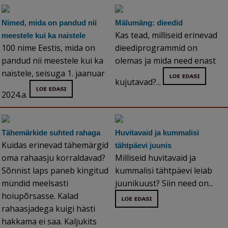
Nimed, mida on pandud nii
Mälumäng: dieedid
Kas tead, milliseid erinevad
meestele kui ka naistele
100 nime Eestis, mida on
dieediprogrammid on
pandud nii meestele kui ka
olemas ja mida need enast
naistele, seisuga 1. jaanuar
kujutavad?...
2024.a.
Tähemärkide suhted rahaga
Huvitavaid ja kummalisi
Kuidas erinevad tähemärgid
tähtpäevi juunis
oma rahaasju korraldavad?
Milliseid huvitavaid ja
Sõnnist laps paneb kingitud
kummalisi tähtpäevi leiab
mündid meelsasti
juunikuust? Siin need on...
hoiupõrsasse. Kalad
rahaasjadega kuigi hästi
hakkama ei saa. Kaljukits