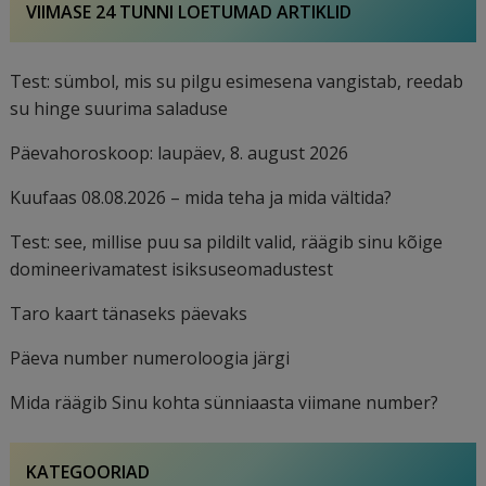
VIIMASE 24 TUNNI LOETUMAD ARTIKLID
Test: sümbol, mis su pilgu esimesena vangistab, reedab
su hinge suurima saladuse
Päevahoroskoop: laupäev, 8. august 2026
Kuufaas 08.08.2026 – mida teha ja mida vältida?
Test: see, millise puu sa pildilt valid, räägib sinu kõige
domineerivamatest isiksuseomadustest
Taro kaart tänaseks päevaks
Päeva number numeroloogia järgi
Mida räägib Sinu kohta sünniaasta viimane number?
KATEGOORIAD