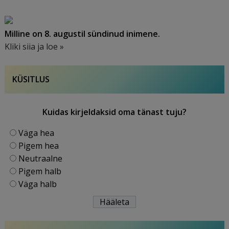
Milline on 8. augustil sündinud inimene.
Kliki siia ja loe »
KÜSITLUS
Kuidas kirjeldaksid oma tänast tuju?
Väga hea
Pigem hea
Neutraalne
Pigem halb
Väga halb