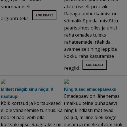
suurepäraselt
alati tõsiselt proovile.
Rahaga ümberkäimist on
argiõhtuteks...
võimalik õppida, mistõttu
paarisuhtes olles ja ühist
raha omades tuleks
rahateemadel rääkida
avameelselt ning leppida
kokku raha kasutamise
reeglid...
Millest räägib sinu nägu: 9
Kingitused emadepäevaks
Emadepäev on lähenemas
näotüüpi
Kõik kortsud ja kortsukesed
(maikuu teine pühapäev)
ei ole vananemise tunnus. Ka
ning kindlasti mõtlevad
noorel näol võib olla
paljud, milline olek kõige
kortsukriipse. Räägitakse nii
ilusam ja meeliköitvam kink