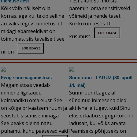
Test aitab Sul mõista
ülemuse eest
Kõik võib näiliselt olla
paremini oma sensitiivseid
korras, aga kui tekib selline
võimeid ja nende taset.
ärevaks tegev tunnetus, et
Kokku on testis 10
midagi ebameeldivat on
küsimust...
toimumas, siis tavaliselt see
nii on...
Feng shui magamistoas
Sünniruun - LAGUZ (30. aprill -
Magamistoas veedab
14. mai)
inimene ligikaudu
Sünniruuni Laguz all
kolmandiku oma elust. See
sündinud inimesena oled
on kõige privaatsem ruum ja
aktiivne ja tugev, kuid Sinu
seostub sisemise minaga.
elus ei laabu sugugi kõik nii
See peaks olema nagu
ladusalt, kui võiks arvata.
pühamu, kuhu pääsevad vaid
Peamiseks põhjuseks on