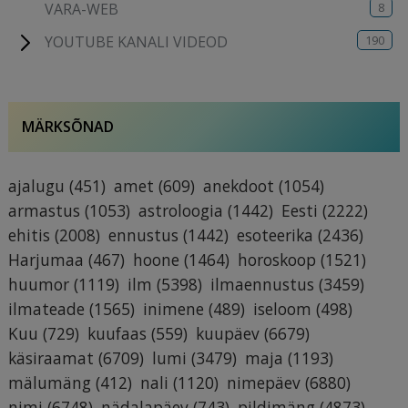
8
VARA-WEB
190
YOUTUBE KANALI VIDEOD
MÄRKSÕNAD
ajalugu
(451)
amet
(609)
anekdoot
(1054)
armastus
(1053)
astroloogia
(1442)
Eesti
(2222)
ehitis
(2008)
ennustus
(1442)
esoteerika
(2436)
Harjumaa
(467)
hoone
(1464)
horoskoop
(1521)
huumor
(1119)
ilm
(5398)
ilmaennustus
(3459)
ilmateade
(1565)
inimene
(489)
iseloom
(498)
Kuu
(729)
kuufaas
(559)
kuupäev
(6679)
käsiraamat
(6709)
lumi
(3479)
maja
(1193)
mälumäng
(412)
nali
(1120)
nimepäev
(6880)
nimi
(6748)
nädalapäev
(743)
pildimäng
(4873)