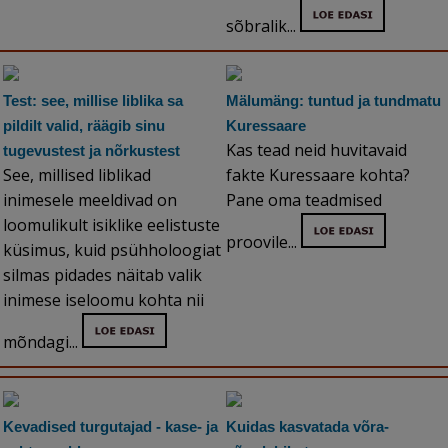
sõbralik...
Test: see, millise liblika sa
Mälumäng: tuntud ja tundmatu
pildilt valid, räägib sinu
Kuressaare
Kas tead neid huvitavaid
tugevustest ja nõrkustest
See, millised liblikad
fakte Kuressaare kohta?
inimesele meeldivad on
Pane oma teadmised
loomulikult isiklike eelistuste
proovile...
küsimus, kuid psühholoogiat
silmas pidades näitab valik
inimese iseloomu kohta nii
mõndagi...
Kevadised turgutajad - kase- ja
Kuidas kasvatada võra-