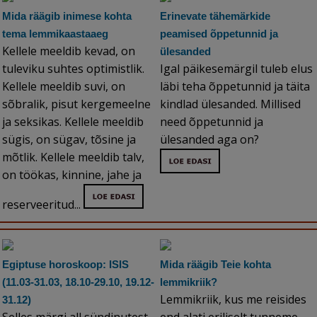
Mida räägib inimese kohta
Erinevate tähemärkide
tema lemmikaastaaeg
peamised õppetunnid ja
Kellele meeldib kevad, on
ülesanded
tuleviku suhtes optimistlik.
Igal päikesemärgil tuleb elus
Kellele meeldib suvi, on
läbi teha õppetunnid ja täita
sõbralik, pisut kergemeelne
kindlad ülesanded. Millised
ja seksikas. Kellele meeldib
need õppetunnid ja
sügis, on sügav, tõsine ja
ülesanded aga on?
mõtlik. Kellele meeldib talv,
on töökas, kinnine, jahe ja
reserveeritud...
Egiptuse horoskoop: ISIS
Mida räägib Teie kohta
(11.03-31.03, 18.10-29.10, 19.12-
lemmikriik?
Lemmikriik, kus me reisides
31.12)