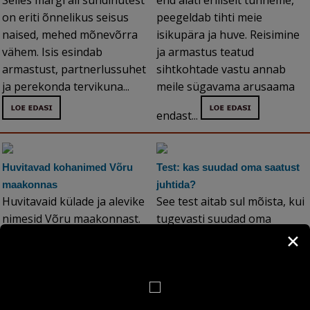
Selles märgi all sündinutest
end alati eriliselt tunneme,
on eriti õnnelikus seisus
peegeldab tihti meie
naised, mehed mõnevõrra
isikupära ja huve. Reisimine
vähem. Isis esindab
ja armastus teatud
armastust, partnerlussuhet
sihtkohtade vastu annab
ja perekonda tervikuna...
meile sügavama arusaama
endast...
Huvitavad kohanimed Võru
Test: kas suudad oma saatust
maakonnas
juhtida?
Huvitavaid külade ja alevike
See test aitab sul mõista, kui
nimesid Võru maakonnast.
tugevasti suudad oma
Kas teadsid, et Eestist leiab
saatust juhtida ja millistes
✕
ka Kärnamäe küla?...
valdkondades võiksid ennast
rohkem arendada...