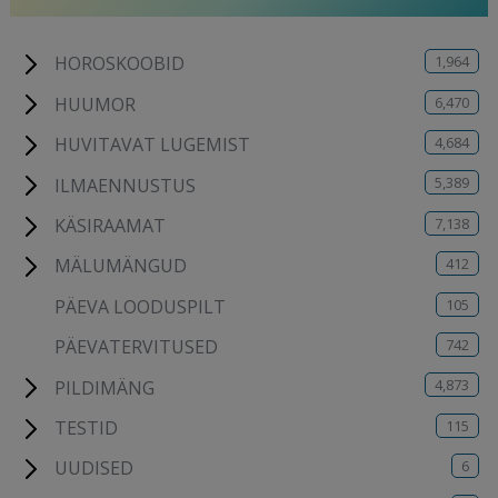
1,964
HOROSKOOBID
6,470
HUUMOR
4,684
HUVITAVAT LUGEMIST
5,389
ILMAENNUSTUS
7,138
KÄSIRAAMAT
412
MÄLUMÄNGUD
105
PÄEVA LOODUSPILT
742
PÄEVATERVITUSED
4,873
PILDIMÄNG
115
TESTID
6
UUDISED