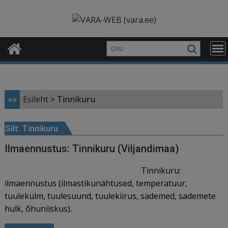
Skip
modal-check
to
content
«»
Esileht
>
Tinnikuru
Silt:
Tinnikuru
Ilmaennustus: Tinnikuru (Viljandimaa)
Tinnikuru:
ilmaennustus (ilmastikunähtused, temperatuur,
tuulekülm, tuulesuund, tuulekiirus, sademed, sademete
hulk, õhuniiskus).