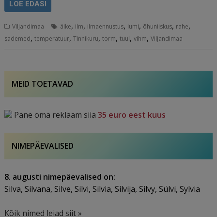
LOE EDASI
,
,
,
,
,
,
Viljandimaa
äike
ilm
ilmaennustus
lumi
õhuniiskus
rahe
,
,
,
,
,
,
sademed
temperatuur
Tinnikuru
torm
tuul
vihm
Viljandimaa
MEID TOETAVAD
Pane oma reklaam siia
35 euro eest kuus
NIMEPÄEVALISED
8. augusti nimepäevalised on:
Silva, Silvana, Silve, Silvi, Silvia, Silvija, Silvy, Sülvi, Sylvia
Kõik nimed leiad siit »