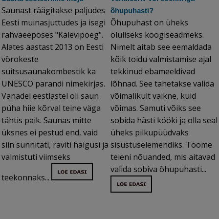
Saunast räägitakse paljudes
õhupuhasti?
Eesti muinasjuttudes ja isegi
Õhupuhast on üheks
rahvaeeposes "Kalevipoeg".
oluliseks köögiseadmeks.
Alates aastast 2013 on Eesti
Nimelt aitab see eemaldada
võrokeste
kõik toidu valmistamise ajal
suitsusaunakombestik ka
tekkinud ebameeldivad
UNESCO pärandi nimekirjas.
lõhnad. See tahetakse valida
Vanadel eestlastel oli saun
võimalikult vaikne, kuid
püha hiie kõrval teine väga
võimas. Samuti võiks see
tähtis paik. Saunas mitte
sobida hästi kööki ja olla seal
üksnes ei pestud end, vaid
üheks pilkupüüdvaks
siin sünnitati, raviti haigusi ja
sisustuselemendiks. Toome
valmistuti viimseks
teieni nõuanded, mis aitavad
valida sobiva õhupuhasti...
teekonnaks...