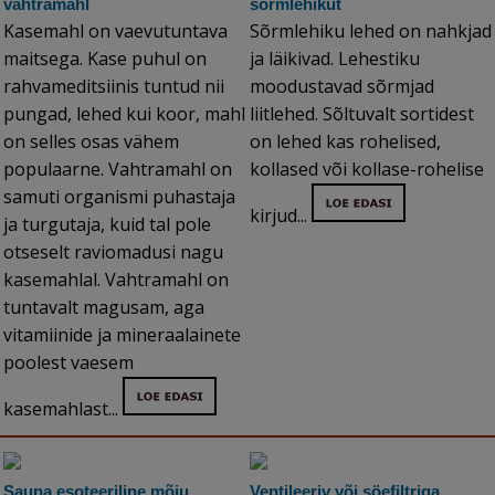
vahtramahl
sõrmlehikut
Kasemahl on vaevutuntava
Sõrmlehiku lehed on nahkjad
maitsega. Kase puhul on
ja läikivad. Lehestiku
rahvameditsiinis tuntud nii
moodustavad sõrmjad
pungad, lehed kui koor, mahl
liitlehed. Sõltuvalt sortidest
on selles osas vähem
on lehed kas rohelised,
populaarne. Vahtramahl on
kollased või kollase-rohelise
samuti organismi puhastaja
kirjud...
ja turgutaja, kuid tal pole
otseselt raviomadusi nagu
kasemahlal. Vahtramahl on
tuntavalt magusam, aga
vitamiinide ja mineraalainete
poolest vaesem
kasemahlast...
Sauna esoteeriline mõju
Ventileeriv või söefiltriga