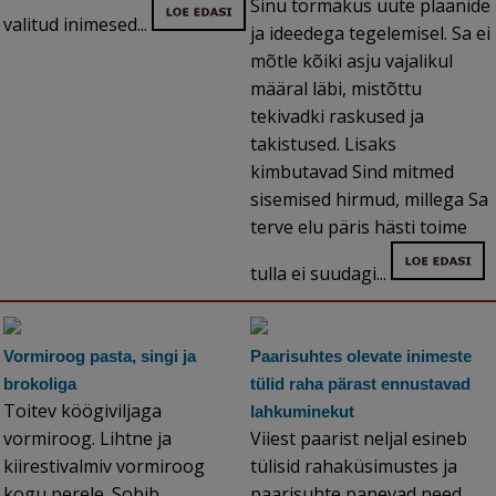
Sinu tormakus uute plaanide
valitud inimesed...
ja ideedega tegelemisel. Sa ei
mõtle kõiki asju vajalikul
määral läbi, mistõttu
tekivadki raskused ja
takistused. Lisaks
kimbutavad Sind mitmed
sisemised hirmud, millega Sa
terve elu päris hästi toime
tulla ei suudagi...
Vormiroog pasta, singi ja
Paarisuhtes olevate inimeste
brokoliga
tülid raha pärast ennustavad
Toitev köögiviljaga
lahkuminekut
vormiroog. Lihtne ja
Viiest paarist neljal esineb
kiirestivalmiv vormiroog
tülisid rahaküsimustes ja
kogu perele. Sobib
paarisuhte panevad need