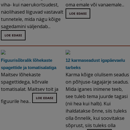
viha- kui naerukortsudest,
oma emale või vanaemale...
näolihased liiguvad vastavalt
tunnetele, mida nägu kõige
sagedamini väljendab...
Figuurisõbralik lõhekaste
12 karmaseadust igapäevaelu
spagettide ja tomatisalatiga
tarbeks
Maitsev lõhekaste
Karma kõige olulisem seadus
spagettidega, kõrvale
on põhjuse-tagajärje seadus.
tomatisalat. Maitsev toit ja
Mida iganes inimene teeb,
see tuleb tema juurde tagasi
figuurile hea...
(nii hea kui halb). Kui
ihaldatakse õnne, siis tuleks
olla õnnelik, kui soovitakse
sõprust, siis tuleks olla