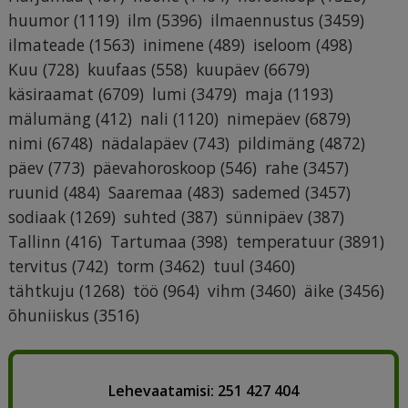
huumor
(1119)
ilm
(5396)
ilmaennustus
(3459)
ilmateade
(1563)
inimene
(489)
iseloom
(498)
Kuu
(728)
kuufaas
(558)
kuupäev
(6679)
käsiraamat
(6709)
lumi
(3479)
maja
(1193)
mälumäng
(412)
nali
(1120)
nimepäev
(6879)
nimi
(6748)
nädalapäev
(743)
pildimäng
(4872)
päev
(773)
päevahoroskoop
(546)
rahe
(3457)
ruunid
(484)
Saaremaa
(483)
sademed
(3457)
sodiaak
(1269)
suhted
(387)
sünnipäev
(387)
Tallinn
(416)
Tartumaa
(398)
temperatuur
(3891)
tervitus
(742)
torm
(3462)
tuul
(3460)
tähtkuju
(1268)
töö
(964)
vihm
(3460)
äike
(3456)
õhuniiskus
(3516)
Lehevaatamisi: 251 427 404