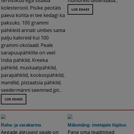
tervislikud ega sisalda
numbreid teisendada...
kolesterooli. Pisike peotäis
päeva kohta ei tee kedagi ka
paksuks. 100 grammi
pähkleid annab umbes sama
palju kaloreid kui 100
grammi okolaadi. Peale
sarapuupähklite on veel
India pähklid, Kreeka
pähklid, muskaatpähklid,
parapähklid, kookospähklid,
mandlid, pistaatsia pähklid,
seedermänni seemned jpt...
Raha- ja varakarma
Mälumäng: imetajate liigitus
Aegade algusest peale on
Pane oma teadmised