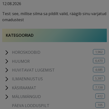
12.08.2026
Test: see, millise silma sa pildilt valid, räägib sinu varjatud
omadustest
KATEGOORIAD
1,962
HOROSKOOBID
6,470
HUUMOR
4,685
HUVITAVAT LUGEMIST
5,387
ILMAENNUSTUS
7,138
KÄSIRAAMAT
412
MÄLUMÄNGUD
105
PÄEVA LOODUSPILT