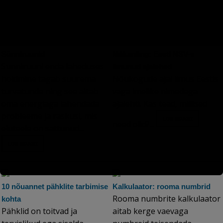
Sünniruunid
Mälumäng: Eesti NSV-s
Sünniruuni enda läheduses
ilmunud ajalehed
hoidmine tagab suurema
Nõukogude ajal ilmus Eestis
turvatunde ning see aitab
väga imelike nimedega
oma energiaga lahendada
ajalehti. Kas tead, millised
probleeme ja raskusi, mis
need olid?...
eluteele on sattunud...
10 nõuannet pähklite tarbimise
Kalkulaator: rooma numbrid
Rooma numbrite kalkulaator
kohta
Pähklid on toitvad ja
aitab kerge vaevaga