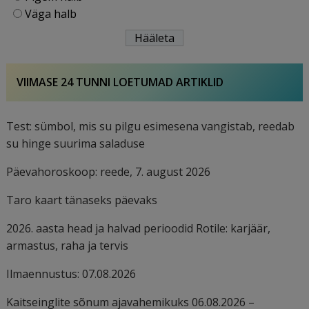
Väga halb
VIIMASE 24 TUNNI LOETUMAD ARTIKLID
Test: sümbol, mis su pilgu esimesena vangistab, reedab
su hinge suurima saladuse
Päevahoroskoop: reede, 7. august 2026
Taro kaart tänaseks päevaks
2026. aasta head ja halvad perioodid Rotile: karjäär,
armastus, raha ja tervis
Ilmaennustus: 07.08.2026
Kaitseinglite sõnum ajavahemikuks 06.08.2026 –