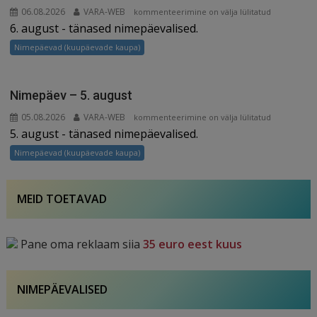
06.08.2026
VARA-WEB
Nimepäev
kommenteerimine on välja lülitatud
6. august - tänased nimepäevalised.
–
6.
Nimepäevad (kuupäevade kaupa)
august
Nimepäev – 5. august
05.08.2026
VARA-WEB
Nimepäev
kommenteerimine on välja lülitatud
5. august - tänased nimepäevalised.
–
5.
Nimepäevad (kuupäevade kaupa)
august
MEID TOETAVAD
Pane oma reklaam siia
35 euro eest kuus
NIMEPÄEVALISED