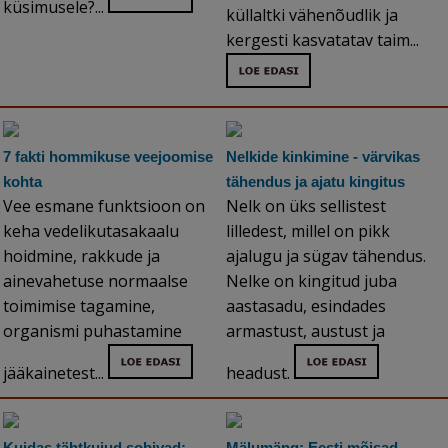
küsimusele?...
küllaltki vähenõudlik ja
kergesti kasvatatav taim...
7 fakti hommikuse veejoomise
Nelkide kinkimine - värvikas
kohta
tähendus ja ajatu kingitus
Vee esmane funktsioon on
Nelk on üks sellistest
keha vedelikutasakaalu
lilledest, millel on pikk
hoidmine, rakkude ja
ajalugu ja sügav tähendus.
ainevahetuse normaalse
Nelke on kingitud juba
toimimise tagamine,
aastasadu, esindades
organismi puhastamine
armastust, austust ja
jääkainetest...
headust.
Kuidas tähtkujud sobivad:
Mälumäng: Eesti mõisad