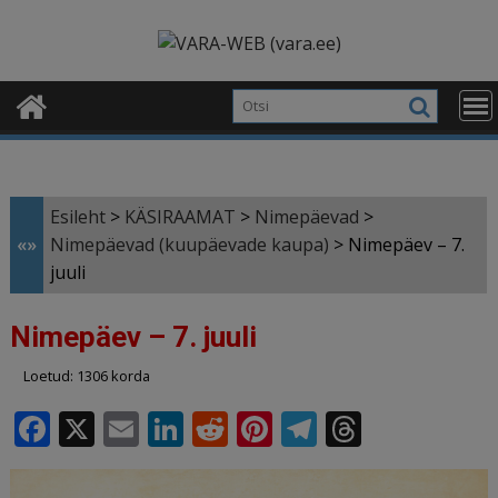
Skip
modal-check
to
content
Esileht
>
KÄSIRAAMAT
>
Nimepäevad
>
«»
Nimepäevad (kuupäevade kaupa)
>
Nimepäev – 7.
juuli
Nimepäev – 7. juuli
Loetud: 1306 korda
F
X
E
Li
R
Pi
T
T
a
m
n
e
n
el
h