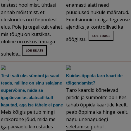
teistest hoolimist, ühtlasi
enamasti alati need
annab mõistmist, et
püüdlused hukule määratud.
elusloodus on tõepoolest
Emotsioonid on iga tegevuse
elus. Pole ju tegelikult vahet,
ajendiks ja kontrollivad ka
mis tõugu on kutsikas,
söögiisu...
oluline on oskus temaga
suhelda...
Test: vali üks sümbol ja saad
Kuidas õppida taro kaartide
teada, milline on sinu salajane
tõlgendamist?
Taro kaardid kõnelevad
supervõime, mida sa
piltide ja sümbolite abil. Kes
igapäevaelus alateadlikult
tahab õppida kaartide keelt,
kasutad, aga ise tähele ei pane
Meis kõigis peitub mingi
peab õppima ka hinge keelt,
erakordne jõud, mida me
nagu unenägudegi
igapäevaelu kiirustades
seletamise puhul...