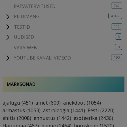
742
PÄEVATERVITUSED
4,872
PILDIMÄNG
115
TESTID
6
UUDISED
8
VARA-WEB
190
YOUTUBE KANALI VIDEOD
MÄRKSÕNAD
ajalugu
(451)
amet
(609)
anekdoot
(1054)
armastus
(1053)
astroloogia
(1441)
Eesti
(2220)
ehitis
(2008)
ennustus
(1442)
esoteerika
(2436)
Harjumaa
(467)
hoone
(1464)
horoskoop
(1520)