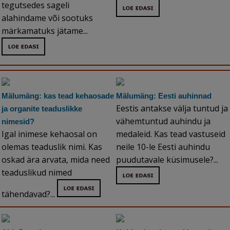
tegutsedes sageli
alahindame või sootuks
märkamatuks jätame...
Mälumäng: kas tead kehaosade
Mälumäng: Eesti auhinnad
Eestis antakse välja tuntud ja
ja organite teaduslikke
vähemtuntud auhindu ja
nimesid?
Igal inimese kehaosal on
medaleid. Kas tead vastuseid
olemas teaduslik nimi. Kas
neile 10-le Eesti auhindu
oskad ära arvata, mida need
puudutavale küsimusele?...
teaduslikud nimed
tähendavad?...