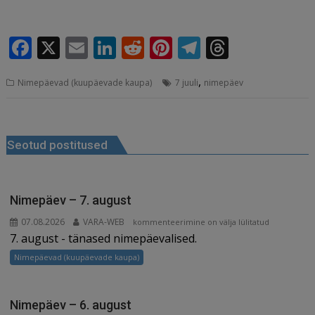
F
X
E
Li
R
Pi
T
T
a
m
n
e
n
el
h
,
Nimepäevad (kuupäevade kaupa)
7 juuli
nimepäev
c
ai
k
d
te
e
r
e
l
e
di
r
g
e
Navigeerimine
b
dI
t
e
ra
a
Seotud postitused
o
n
st
m
d
o
s
k
Nimepäev – 7. august
07.08.2026
VARA-WEB
Nimepäev
kommenteerimine on välja lülitatud
7. august - tänased nimepäevalised.
–
7.
Nimepäevad (kuupäevade kaupa)
august
Nimepäev – 6. august