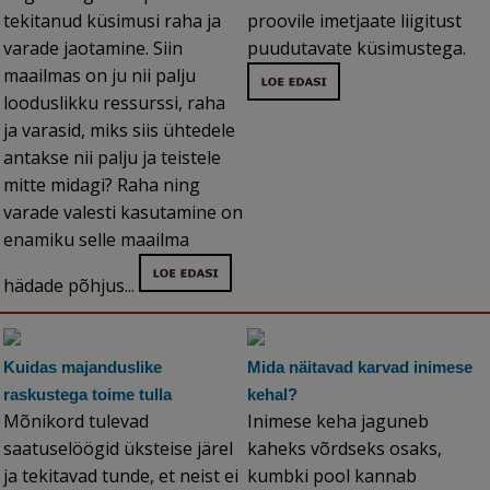
tekitanud küsimusi raha ja
proovile imetjaate liigitust
varade jaotamine. Siin
puudutavate küsimustega.
maailmas on ju nii palju
looduslikku ressurssi, raha
ja varasid, miks siis ühtedele
antakse nii palju ja teistele
mitte midagi? Raha ning
varade valesti kasutamine on
enamiku selle maailma
hädade põhjus...
Kuidas majanduslike
Mida näitavad karvad inimese
raskustega toime tulla
kehal?
Mõnikord tulevad
Inimese keha jaguneb
saatuselöögid üksteise järel
kaheks võrdseks osaks,
ja tekitavad tunde, et neist ei
kumbki pool kannab