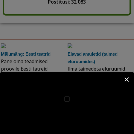
Postitusi: 32 083
Mälumäng: Eesti teatrid
Elavad amuletid (taimed
Pane oma teadmised
eluruumides)
proovile Eesti tatreid
Ilma taimedeta eluruumid
puudutavate küsimustega.
näivad tühjad ja külmad. Eriti
✕
vajalikud on taimed
betoonseinte vahel, sest
rikastavad õhku,
rõõmustavad silma,
muudavad mikrokliima
paremaks ja neil on ka
esoteeriline mõju...