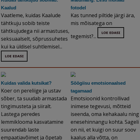
Kaalud
fotodel
Vaatleme, kuidas Kaalude
Kas tunned piltide järgi ära,
tähtkuju sobib teiste
mis mõisatega on
tähtkujudega nii armastuses,
tegemist?...
seksuaalselt, sõprussuhetes
kui ka üldisel suhtlemisel...
Kuidas valida kutsikat?
Söögiisu emotsionaalsed
Koer on pereliige ja ustav
tagamaad
sõber, ta suudab armastada
Emotsioonid kontrollivad
tingimusteta ja siiralt.
inimese tegevusi, mõtteid
Lastega peredes
iseenda, oma kehakaalu ning
lemmiklooma kasvatamine
enesehinnangu kohta. Sageli
suurendab laste
on nii, et kuigi on suur soov
empaatiavõimet ja õpetab
kaalus alla võtta, on