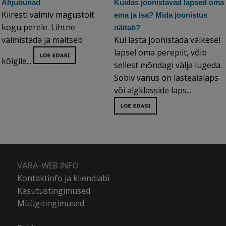
Ahjuõunad
Kuidas joonistavad lapsed oma
Kiiresti valmiv magustoit
ema ja isa? Mida joonistus
kogu perele. Lihtne
näitab?
valmistada ja maitseb
Kui lasta joonistada väikesel
lapsel oma perepilt, võib
kõigile...
sellest mõndagi välja lugeda.
Sobiv vanus on lasteaialaps
või algklasside laps...
VARA-WEB INFO
Kontaktinfo ja kliendiabi
Kasutustingimused
Müügitingimused