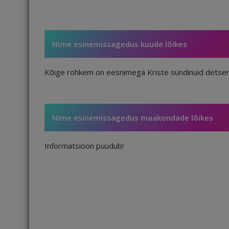
Nime esinemissagedus kuude lõikes
Kõige rohkem on eesnimega Kriste sündinuid detsem
Nime esinemissagedus maakondade lõikes
Informatsioon puudub!