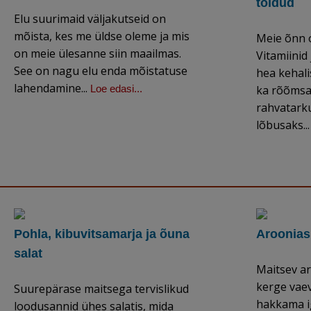
toidud
Elu suurimaid väljakutseid on
mõista, kes me üldse oleme ja mis
Meie õnn o
on meie ülesanne siin maailmas.
Vitamiinid
See on nagu elu enda mõistatuse
hea kehali
lahendamine...
Loe edasi...
ka rõõmsa
rahvatarku
lõbusaks..
Pohla, kibuvitsamarja ja õuna
Aroonias
salat
Maitsev ar
kerge vaev
Suurepärase maitsega tervislikud
hakkama i
loodusannid ühes salatis, mida