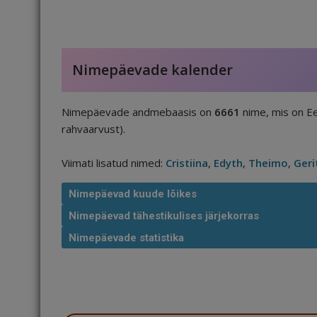
Nimepäevade kalender
Nimepäevade andmebaasis on
6661
nime, mis on Ee
rahvaarvust).
Viimati lisatud nimed:
Cristiina
,
Edyth
,
Theimo
,
Geri
Nimepäevad kuude lõikes
Nimepäevad tähestikulises järjekorras
Nimepäevade statistika