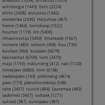
anekdoot
(1054)
armastus
(1053)
astroloogia
(1443)
Eesti
(2224)
ehitis
(2008)
ennustus
(1442)
esoteerika
(2436)
Harjumaa
(467)
hoone
(1464)
horoskoop
(1522)
huumor
(1119)
ilm
(5400)
ilmaennustus
(3459)
ilmateade
(1567)
inimene
(489)
iseloom
(498)
Kuu
(730)
kuufaas
(560)
kuupäev
(6679)
käsiraamat
(6709)
lumi
(3479)
maja
(1193)
mälumäng
(412)
nali
(1120)
nimepäev
(6880)
nimi
(6748)
nädalapäev
(743)
pildimäng
(4874)
päev
(773)
päevahoroskoop
(548)
rahe
(3457)
ruunid
(484)
Saaremaa
(483)
sademed
(3457)
sodiaak
(1271)
suhted
(387)
sünnipäev
(387)