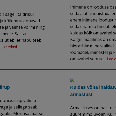
Inimene on looduse osa,
seda alati tunnistada ei
n sageli taldrikul.
enam inimene loodust 
 ja kõik muu annavad
seda enam ta hindab elu
se ja vaimse vormi ning
kuidas kõik omavahel s
 meele. Saksa
Kõigel maailmas on om
s ütleb, et hapu teeb
hierarhia: mineraalidel,
.
Loe edasi...
loomadel, inimestel ja 
omavahel seotud...
Loe e
iirup
Kuidas võita ihaldat
armastust
ooniasiirup valmib
aga ja sellega saab
Armastuses on naistel 
gaüks. Mõnusa maitse
suurem mõjuvõim. Kui 