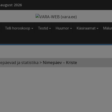
modal-check
 august 2026
Telli horoskoop
Testid
Huumor
Käsiraamat
Mälu
epäevad ja statistika
>
Nimepäev – Kriste