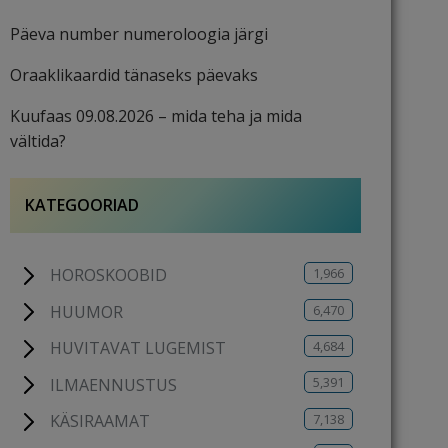
Päeva number numeroloogia järgi
Oraaklikaardid tänaseks päevaks
Kuufaas 09.08.2026 – mida teha ja mida
vältida?
KATEGOORIAD
1,966
HOROSKOOBID
6,470
HUUMOR
4,684
HUVITAVAT LUGEMIST
5,391
ILMAENNUSTUS
7,138
KÄSIRAAMAT