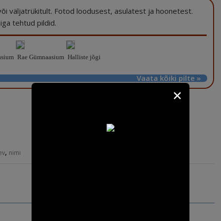
a või väljatrükitult. Fotod loodusest, asulatest ja hoonetest.
ga tehtud pildid.
asium
Rae Gümnaasium
Halliste jõgi
Vaata kõiki pilte »
✕
,
ev
nimi