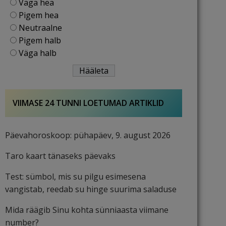
Väga hea
Pigem hea
Neutraalne
Pigem halb
Väga halb
VIIMASE 24 TUNNI LOETUMAD ARTIKLID
Päevahoroskoop: pühapäev, 9. august 2026
Taro kaart tänaseks päevaks
Test: sümbol, mis su pilgu esimesena
vangistab, reedab su hinge suurima saladuse
Mida räägib Sinu kohta sünniaasta viimane
number?