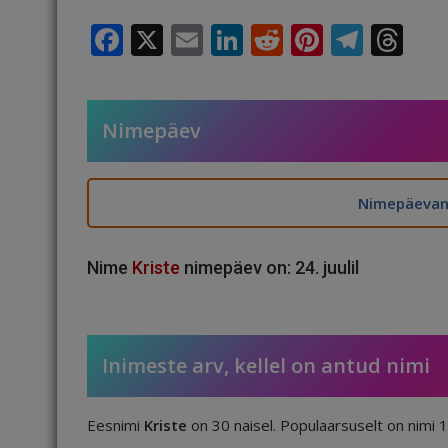
F
X
E
Li
R
Pi
T
T
a
m
n
e
n
el
h
c
ai
k
d
te
e
r
e
l
e
di
r
g
e
Nimepäev
b
dI
t
e
ra
a
o
n
st
m
d
Nimepäevani
o
s
k
Nime
Kriste
nimepäev on: 24. juulil
Inimeste arv, kellel on antud nimi
Eesnimi
Kriste
on 30 naisel. Populaarsuselt on nimi 1