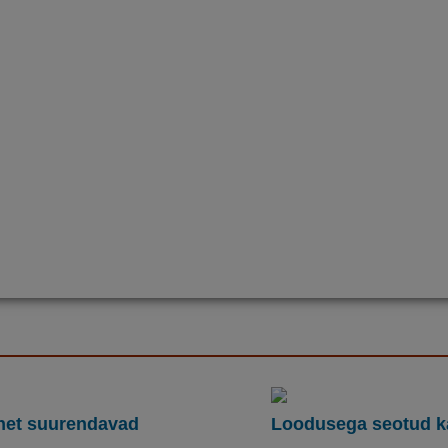
net suurendavad
Loodusega seotud 