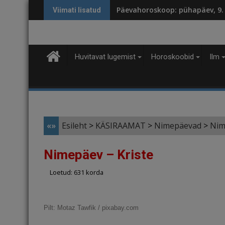
Skip
Päevahoroskoop: pühapäev, 9.
Viimati lisatud
to
content
Huvitavat lugemist
Horoskoobid
Ilm
«»
Esileht
>
KÄSIRAAMAT
>
Nimepäevad
>
Nim
Nimepäev – Kriste
Loetud: 631 korda
Pilt:
Motaz Tawfik / pixabay.com