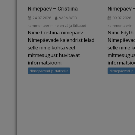
o
s
k
Nimepäev – Cristiina
Nimepäev –
24.07.2026
VARA-WEB
09.07.2026
Nimepäev
Nimepäev
kommenteerimine on välja lülitatud
kommenteerimine
Nime Cristiina nimepäev.
Nime Edyth
–
–
Cristiina
Edyth
Nimepäevade kalendrist leiad
Nimepäevade
selle nime kohta veel
selle nime k
mitmesugust huvitavat
mitmesugust
informatsiooni.
informatsio
Nimepäevad ja statistika
Nimepäevad ja s