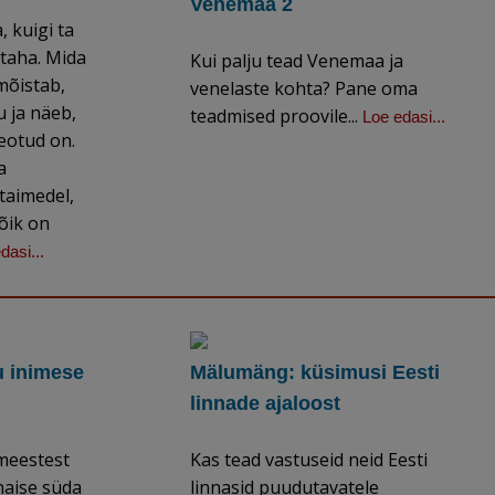
Venemaa 2
 kuigi ta
 taha. Mida
Kui palju tead Venemaa ja
mõistab,
venelaste kohta? Pane oma
 ja näeb,
teadmised proovile...
Loe edasi...
eotud on.
a
 taimedel,
kõik on
dasi...
u inimese
Mälumäng: küsimusi Eesti
linnade ajaloost
meestest
Kas tead vastuseid neid Eesti
naise süda
linnasid puudutavatele