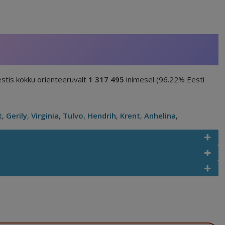
stis kokku orienteeruvalt
1 317 495
inimesel (96.22% Eesti
t
,
Gerily
,
Virginia
,
Tulvo
,
Hendrih
,
Krent
,
Anhelina
,