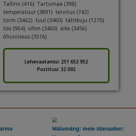
Tallinn
(416)
Tartumaa
(398)
temperatuur
(3891)
tervitus
(742)
torm
(3462)
tuul
(3460)
tähtkuju
(1270)
töö
(964)
vihm
(3460)
äike
(3456)
õhuniiskus
(3516)
Lehevaatamisi: 251 652 952
Postitusi: 32 092
karma
Mälumäng: meie idanaaber: