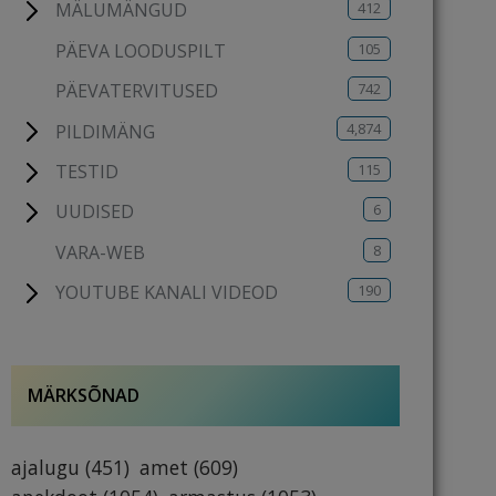
412
MÄLUMÄNGUD
105
PÄEVA LOODUSPILT
742
PÄEVATERVITUSED
4,874
PILDIMÄNG
115
TESTID
6
UUDISED
8
VARA-WEB
190
YOUTUBE KANALI VIDEOD
MÄRKSÕNAD
ajalugu
(451)
amet
(609)