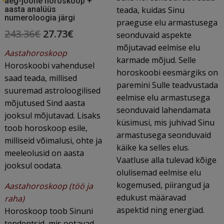
aeg-joone horoskoop +
aasta analüüs
teada, kuidas Sinu
numeroloogia järgi
praeguse elu armastusega
Original
Current
243.36
€
27.73
€
seonduvaid aspekte
mõjutavad eelmise elu
price
price
Aastahoroskoop
karmade mõjud. Selle
was:
is:
Horoskoobi vahendusel
horoskoobi eesmärgiks on
saad teada, millised
243.36€.
27.73€.
paremini Sulle teadvustada
suuremad astroloogilised
eelmise elu armastusega
mõjutused Sind aasta
seonduvaid lahendamata
jooksul mõjutavad. Lisaks
küsimusi, mis juhivad Sinu
toob horoskoop esile,
armastusega seonduvaid
milliseid võimalusi, ohte ja
käike ka selles elus.
meeleolusid on aasta
Vaatluse alla tulevad kõige
jooksul oodata.
olulisemad eelmise elu
kogemused, piirangud ja
Aastahoroskoop (töö ja
edukust määravad
raha)
aspektid ning energiad.
Horoskoop toob Sinuni
tendentsid, mis ootavad