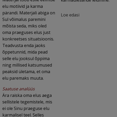
karmaülesande leidmine.
elu motiivid ja karma
–
29.99€
pärandi. Materjali abiga on
Loe edasi
49.46€.
–
Sul võimalus paremini
38.99€.
mõista seda, miks oled
oma praeguses elus just
konkreetses situatsioonis.
Teadvusta enda jaoks
õppetunnid, mida pead
selle elu jooksul õppima
ning millised katsumused
peaksid ületama, et oma
elu paremaks muuta.
Saatuse analüüs
Ära raiska oma elus aega
sellistele tegemistele, mis
ei ole Sinu praeguse elu
karmalisel teel. Selles