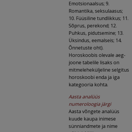
Emotsionaalsus; 9.
Romantika, seksulaasus;
10. Füüsiline tundlikkus; 11.
Sõprus, perekond; 12.
Puhkus, pidutsemine; 13.
Üksindus, eemalseis; 14.
Õnnetuste oht).
Horoskoobis olevale aeg-
joone tabelile lisaks on
mitmeleheküljeline selgitus
horoskoobi enda ja iga
kategooria kohta.
Aasta analüüs
numeroloogia järgi
Aasta võngete analüüs
kuude kaupa inimese
sünniandmete ja nime