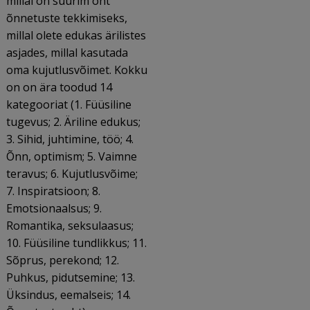
millal on suurim oht
õnnetuste tekkimiseks,
millal olete edukas ärilistes
asjades, millal kasutada
oma kujutlusvõimet. Kokku
on on ära toodud 14
kategooriat (1. Füüsiline
tugevus; 2. Äriline edukus;
3. Sihid, juhtimine, töö; 4.
Õnn, optimism; 5. Vaimne
teravus; 6. Kujutlusvõime;
7. Inspiratsioon; 8.
Emotsionaalsus; 9.
Romantika, seksulaasus;
10. Füüsiline tundlikkus; 11.
Sõprus, perekond; 12.
Puhkus, pidutsemine; 13.
Üksindus, eemalseis; 14.