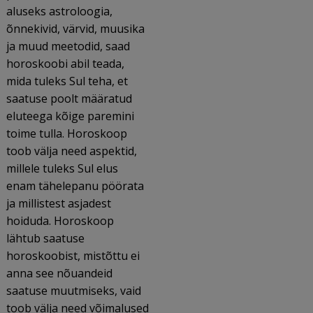
aluseks astroloogia,
õnnekivid, värvid, muusika
ja muud meetodid, saad
horoskoobi abil teada,
mida tuleks Sul teha, et
saatuse poolt määratud
eluteega kõige paremini
toime tulla. Horoskoop
toob välja need aspektid,
millele tuleks Sul elus
enam tähelepanu pöörata
ja millistest asjadest
hoiduda. Horoskoop
lähtub saatuse
horoskoobist, mistõttu ei
anna see nõuandeid
saatuse muutmiseks, vaid
toob välja need võimalused