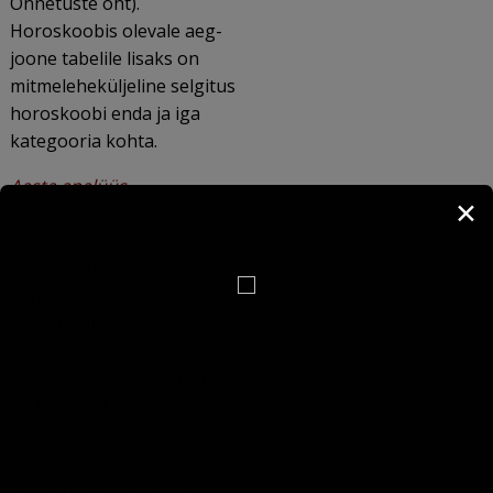
Õnnetuste oht).
Horoskoobis olevale aeg-
joone tabelile lisaks on
mitmeleheküljeline selgitus
horoskoobi enda ja iga
kategooria kohta.
Aasta analüüs
✕
numeroloogia järgi
Aasta võngete analüüs
kuude kaupa inimese
sünniandmete ja nime
põhjal. Millistes
eluvaldkondades on
soodsad võnked, millistes
on takistusi oodata.
Soodsaimad ajad aasta
jooksul ja halvimad ajad
armastuseks, tööks, töö- ja