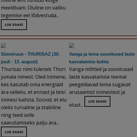
milline leht tundub kõige
meeldivam. Oluline on valiku
tegemise eel lõdvestuda...
Sünniruun - THURISAZ (30.
Vanga ja tema soovitused laste
juuli - 13. august)
kasvatamise kohta
Thurisaz nimi tuleneb Thori
Vanga mõtted ja soovitused
jumala nimest. Oled inimene,
laste kasvatamise teemal
kes kasutab oma energiaid
peegeldavad tema sügavat
ära selleks, et ennast ja teisi
arusaamist inimestest ja
inimesi kaitsta. Soovid, et elu
elust...
oleks turvaline ja stabiilne
ning teed selle
saavutamiseks palju ära...