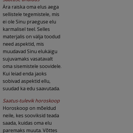
39.27€
is:
Ära raiska oma elus aega
sellistele tegemistele, mis
–
29.99€
ei ole Sinu praeguse elu
49.46€.
–
karmalisel teel. Selles
38.99€.
materjalis on välja toodud
need aspektid, mis
muudavad Sinu elukäigu
sujuvamaks vasatavalt
oma sisemistele soovidele.
Kui leiad enda jaoks
sobivad aspektid ellu,
suudad ka edu saavutada.
Saatus-tulevik horoskoop
Horoskoop on mõeldud
neile, kes sooviksid teada
saada, kuidas oma elu
paremaks muuta. Võttes