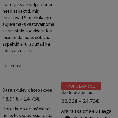
materjalis on välja toodud
need aspektid, mis
muudavad Sinu elukäigu
sujuvamaks vastavalt oma
sisemistele soovidele. Kui
leiad enda jaoks sobivad
aspektid ellu, suudad ka
edu saavutada.
Loe edasi
POPULAARNE
Saatus-tulevik horoskoop
Saatuse analüüs
18.91
€
–
24.73
€
22.36
€
–
24.73
€
Horoskoop on mõeldud
Ära raiska oma elus aega
neile, kes sooviksid teada
sellistele tegemistele, mis