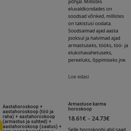
põhjal. Millistes
eluvaldkondades on
soodsad võnked, millistes
on takistusi oodata.
Soodsaimad ajad aasta
jooksul ja halvimad ajad
armastuseks, tööks, töö- ja
elukohavahetuseks,
pereeluks, õppimiseks jne.
Loe edasi
T
Armastuse karma
Aastahoroskoop +
horoskoop
aastahoroskoop (töö ja
raha) + aastahoroskoop
18.61
€
–
24.73
€
(armastus ja suhted) +
aastahoroskoop (saatus) +
Selle horoskoobi abil saad