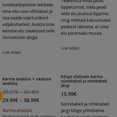
Teadvusta enda jaoks
tundmaõppimine tekitada
õppetunnid, mida pead
oma ellu uusi võimalusi ja
selle elu jooksul õppima
osa saada väärtuslikest
ning millised katsumused
väljakutsetest. Avasta oma
peaksid ületama, et oma
eelmise elu saladused selle
elu paremaks muuta.
horoskoobi abiga.
Loe edasi
Loe edasi
T
Kõige olulisem karma
Karma analüüs + saatuse
sünnitabeli ja nimetabeli
analüüs
järgi
Original
38.97
€
–
49.46
€
15.99
€
price
Current
29.99
€
–
38.99
€
Sünnitabeli ja nimetabeli
was:
price
Karma analüüs
järgi kõige põhilisema
38.97€
is:
Materjal toob esile eelmise