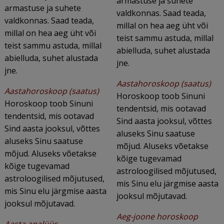
armastuse ja suhete
armastuse ja suhete
valdkonnas. Saad teada,
valdkonnas. Saad teada,
millal on hea aeg üht või
millal on hea aeg üht või
teist sammu astuda, millal
teist sammu astuda, millal
abielluda, suhet alustada
abielluda, suhet alustada
jne.
jne.
Aastahoroskoop (saatus)
Aastahoroskoop (saatus)
Horoskoop toob Sinuni
Horoskoop toob Sinuni
tendentsid, mis ootavad
tendentsid, mis ootavad
Sind aasta jooksul, võttes
Sind aasta jooksul, võttes
aluseks Sinu saatuse
aluseks Sinu saatuse
mõjud. Aluseks võetakse
mõjud. Aluseks võetakse
kõige tugevamad
kõige tugevamad
astroloogilised mõjutused,
astroloogilised mõjutused,
mis Sinu elu järgmise aasta
mis Sinu elu järgmise aasta
jooksul mõjutavad.
jooksul mõjutavad.
Aeg-joone horoskoop
Aasta analüüs