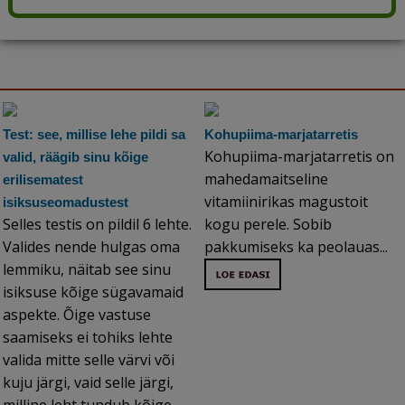
Test: see, millise lehe pildi sa
Kohupiima-marjatarretis
Kohupiima-marjatarretis on
valid, räägib sinu kõige
mahedamaitseline
erilisematest
vitamiinirikas magustoit
isiksuseomadustest
Selles testis on pildil 6 lehte.
kogu perele. Sobib
Valides nende hulgas oma
pakkumiseks ka peolauas...
lemmiku, näitab see sinu
isiksuse kõige sügavamaid
aspekte. Õige vastuse
saamiseks ei tohiks lehte
valida mitte selle värvi või
kuju järgi, vaid selle järgi,