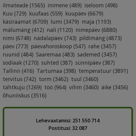
ilmateade
(1565)
inimene
(489)
iseloom
(498)
Kuu
(729)
kuufaas
(559)
kuupäev
(6679)
käsiraamat
(6709)
lumi
(3479)
maja
(1193)
mälumäng
(412)
nali
(1120)
nimepäev
(6880)
nimi
(6748)
nädalapäev
(743)
pildimäng
(4873)
päev
(773)
päevahoroskoop
(547)
rahe
(3457)
ruunid
(484)
Saaremaa
(483)
sademed
(3457)
sodiaak
(1270)
suhted
(387)
sünnipäev
(387)
Tallinn
(416)
Tartumaa
(398)
temperatuur
(3891)
tervitus
(742)
torm
(3462)
tuul
(3460)
tähtkuju
(1269)
töö
(964)
vihm
(3460)
äike
(3456)
õhuniiskus
(3516)
Lehevaatamisi: 251 550 714
Postitusi: 32 087