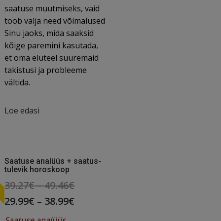
saatuse muutmiseks, vaid
toob välja need võimalused
Sinu jaoks, mida saaksid
kõige paremini kasutada,
et oma eluteel suuremaid
takistusi ja probleeme
vältida.
Loe edasi
T
Saatuse analüüs + saatus-
tulevik horoskoop
Original
39.27
€
–
49.46
€
price
Current
29.99
€
–
38.99
€
was:
price
Saatuse analüüs