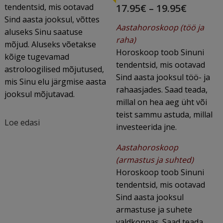
price
Curren
tendentsid, mis ootavad
17.95
€
–
19.95
€
Sind aasta jooksul, võttes
was:
price
Aastahoroskoop (töö ja
aluseks Sinu saatuse
45.45€
is:
raha)
mõjud. Aluseks võetakse
Horoskoop toob Sinuni
–
17.95€
kõige tugevamad
tendentsid, mis ootavad
astroloogilised mõjutused,
47.97€.
–
Sind aasta jooksul töö- ja
mis Sinu elu järgmise aasta
19.95€.
rahaasjades. Saad teada,
jooksul mõjutavad.
millal on hea aeg üht või
teist sammu astuda, millal
Loe edasi
investeerida jne.
Aastahoroskoop
(armastus ja suhted)
Horoskoop toob Sinuni
tendentsid, mis ootavad
Sind aasta jooksul
armastuse ja suhete
valdkonnas. Saad teada,