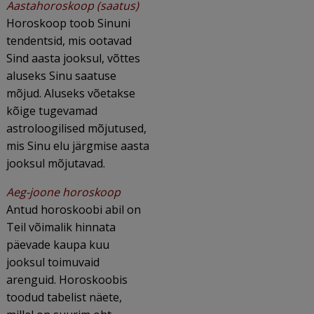
Aastahoroskoop (saatus)
Horoskoop toob Sinuni
tendentsid, mis ootavad
Sind aasta jooksul, võttes
aluseks Sinu saatuse
mõjud. Aluseks võetakse
kõige tugevamad
astroloogilised mõjutused,
mis Sinu elu järgmise aasta
jooksul mõjutavad.
Aeg-joone horoskoop
Antud horoskoobi abil on
Teil võimalik hinnata
päevade kaupa kuu
jooksul toimuvaid
arenguid. Horoskoobis
toodud tabelist näete,