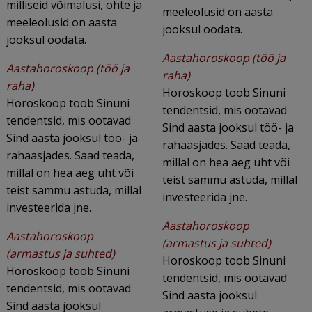
milliseid võimalusi, ohte ja
meeleolusid on aasta
meeleolusid on aasta
jooksul oodata.
jooksul oodata.
Aastahoroskoop (töö ja
Aastahoroskoop (töö ja
raha)
raha)
Horoskoop toob Sinuni
Horoskoop toob Sinuni
tendentsid, mis ootavad
tendentsid, mis ootavad
Sind aasta jooksul töö- ja
Sind aasta jooksul töö- ja
rahaasjades. Saad teada,
rahaasjades. Saad teada,
millal on hea aeg üht või
millal on hea aeg üht või
teist sammu astuda, millal
teist sammu astuda, millal
investeerida jne.
investeerida jne.
Aastahoroskoop
Aastahoroskoop
(armastus ja suhted)
(armastus ja suhted)
Horoskoop toob Sinuni
Horoskoop toob Sinuni
tendentsid, mis ootavad
tendentsid, mis ootavad
Sind aasta jooksul
Sind aasta jooksul