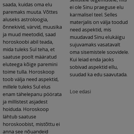
saada, kuidas oma elu
ei ole Sinu praeguse elu
paremaks muuta. Võttes
karmalisel teel. Selles
aluseks astroloogia,
materjalis on välja toodud
õnnekivid, värvid, muusika
need aspektid, mis
ja muud meetodid, saad
muudavad Sinu elukäigu
horoskoobi abil teada,
sujuvamaks vasatavalt
mida tuleks Sul teha, et
oma sisemistele soovidele.
saatuse poolt määratud
Kui leiad enda jaoks
eluteega kõige paremini
sobivad aspektid ellu,
toime tulla. Horoskoop
suudad ka edu saavutada.
toob välja need aspektid,
millele tuleks Sul elus
Loe edasi
enam tähelepanu pöörata
ja millistest asjadest
hoiduda. Horoskoop
lähtub saatuse
horoskoobist, mistõttu ei
anna see nõuandeid