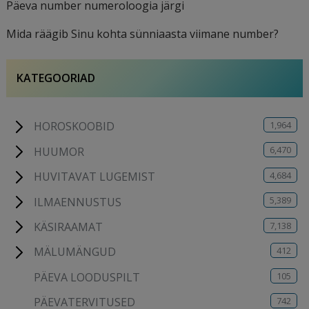
Päeva number numeroloogia järgi
Mida räägib Sinu kohta sünniaasta viimane number?
KATEGOORIAD
1,964
HOROSKOOBID
6,470
HUUMOR
4,684
HUVITAVAT LUGEMIST
5,389
ILMAENNUSTUS
7,138
KÄSIRAAMAT
412
MÄLUMÄNGUD
105
PÄEVA LOODUSPILT
742
PÄEVATERVITUSED