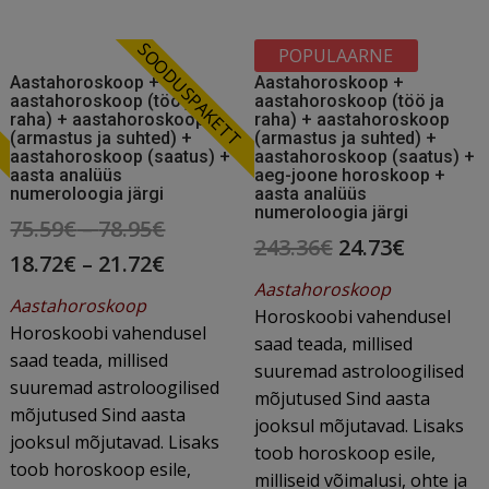
T
SOODUSPAKETT
POPULAARNE
Aastahoroskoop +
Aastahoroskoop +
aastahoroskoop (töö ja
aastahoroskoop (töö ja
raha) + aastahoroskoop
raha) + aastahoroskoop
(armastus ja suhted) +
(armastus ja suhted) +
aastahoroskoop (saatus) +
aastahoroskoop (saatus) +
aasta analüüs
aeg-joone horoskoop +
numeroloogia järgi
aasta analüüs
numeroloogia järgi
Original
75.59
€
–
78.95
€
Original
Current
243.36
€
24.73
€
price
Current
18.72
€
–
21.72
€
price
price
Aastahoroskoop
was:
price
Aastahoroskoop
was:
is:
Horoskoobi vahendusel
75.59€
is:
Horoskoobi vahendusel
saad teada, millised
243.36€.
24.73€.
saad teada, millised
–
18.72€
suuremad astroloogilised
suuremad astroloogilised
mõjutused Sind aasta
78.95€.
–
mõjutused Sind aasta
jooksul mõjutavad. Lisaks
21.72€.
jooksul mõjutavad. Lisaks
toob horoskoop esile,
toob horoskoop esile,
milliseid võimalusi, ohte ja