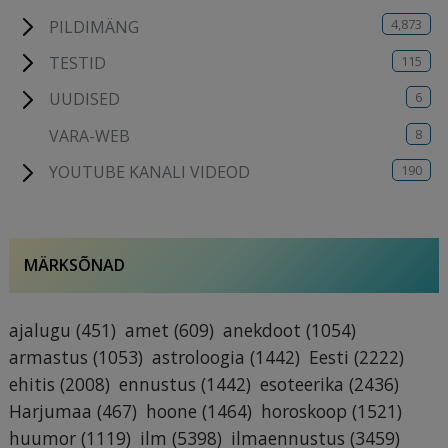
4,873
PILDIMÄNG
115
TESTID
6
UUDISED
8
VARA-WEB
190
YOUTUBE KANALI VIDEOD
MÄRKSÕNAD
ajalugu
(451)
amet
(609)
anekdoot
(1054)
armastus
(1053)
astroloogia
(1442)
Eesti
(2222)
ehitis
(2008)
ennustus
(1442)
esoteerika
(2436)
Harjumaa
(467)
hoone
(1464)
horoskoop
(1521)
huumor
(1119)
ilm
(5398)
ilmaennustus
(3459)