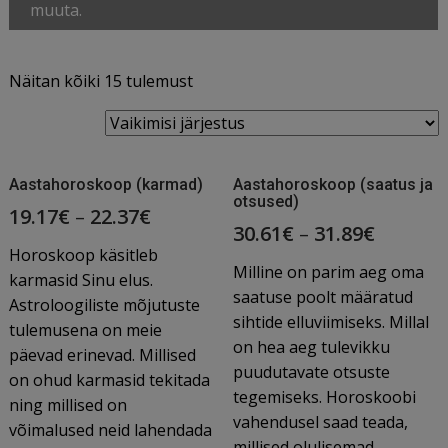
muuta.
Näitan kõiki 15 tulemust
Aastahoroskoop (karmad)
Aastahoroskoop (saatus ja
otsused)
19.17
€
–
22.37
€
30.61
€
–
31.89
€
Horoskoop käsitleb
Milline on parim aeg oma
karmasid Sinu elus.
saatuse poolt määratud
Astroloogiliste mõjutuste
sihtide elluviimiseks. Millal
tulemusena on meie
on hea aeg tulevikku
päevad erinevad. Millised
puudutavate otsuste
on ohud karmasid tekitada
tegemiseks. Horoskoobi
ning millised on
vahendusel saad teada,
võimalused neid lahendada
millised olulisemad