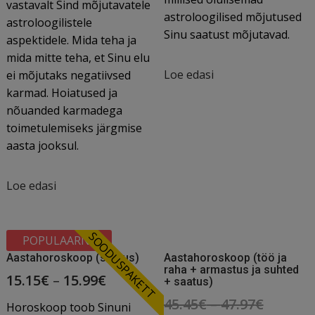
vastavalt Sind mõjutavatele
astroloogilised mõjutused
astroloogilistele
Sinu saatust mõjutavad.
aspektidele. Mida teha ja
mida mitte teha, et Sinu elu
Loe edasi
ei mõjutaks negatiivsed
karmad. Hoiatused ja
nõuanded karmadega
toimetulemiseks järgmise
aasta jooksul.
Loe edasi
SOODUSPAKETT
POPULAARNE
Aastahoroskoop (saatus)
Aastahoroskoop (töö ja
raha + armastus ja suhted
15.15
€
–
15.99
€
+ saatus)
Origina
45.45
€
–
47.97
€
Horoskoop toob Sinuni