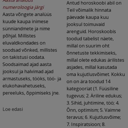
Antud horoskoobi abil on
numeroloogia järgi
Teil võimalik hinnata
Aasta võngete analüüs
päevade kaupa kuu
kuude kaupa inimese
jooksul toimuvaid
sünniandmete ja nime
arenguid. Horoskoobis
põhjal. Millistes
toodud tabelist näete,
eluvaldkondades on
millal on suurim oht
soodsad võnked, millistes
õnnetuste tekkimiseks,
on takistusi oodata.
millal olete edukas ärilistes
Soodsaimad ajad aasta
asjades, millal kasutada
jooksul ja halvimad ajad
oma kujutlusvõimet. Kokku
armastuseks, tööks, töö- ja
on on ära toodud 14
elukohavahetuseks,
kategooriat (1. Füüsiline
pereeluks, õppimiseks jne.
tugevus; 2. Äriline edukus;
3. Sihid, juhtimine, töö; 4.
Loe edasi
Õnn, optimism; 5. Vaimne
teravus; 6. Kujutlusvõime;
7. Inspiratsioon; 8.