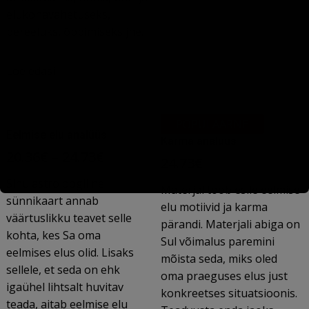
elukohavahetuseks,
pereeluks, õppimiseks jne.
Loe edasi
POPULAARNE
Eelmise elu analüüs
Karma analüüs
20.36
€
–
24.73
€
24.73
€
Sinu astroloogiline
Materjal toob esile eelmise
sünnikaart annab
elu motiivid ja karma
väärtuslikku teavet selle
pärandi. Materjali abiga on
kohta, kes Sa oma
Sul võimalus paremini
eelmises elus olid. Lisaks
mõista seda, miks oled
sellele, et seda on ehk
oma praeguses elus just
igaühel lihtsalt huvitav
konkreetses situatsioonis.
teada, aitab eelmise elu