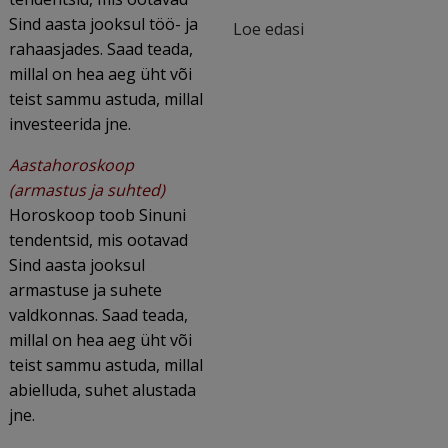
Sind aasta jooksul töö- ja
Loe edasi
rahaasjades. Saad teada,
millal on hea aeg üht või
teist sammu astuda, millal
investeerida jne.
Aastahoroskoop
(armastus ja suhted)
Horoskoop toob Sinuni
tendentsid, mis ootavad
Sind aasta jooksul
armastuse ja suhete
valdkonnas. Saad teada,
millal on hea aeg üht või
teist sammu astuda, millal
abielluda, suhet alustada
jne.