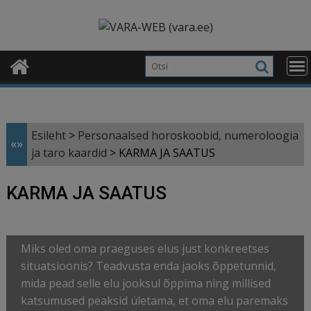
Skip
modal-check
to
content
Esileht
>
Personaalsed horoskoobid, numeroloogia
«»
ja taro kaardid
>
KARMA JA SAATUS
KARMA JA SAATUS
Miks oled oma praeguses elus just konkreetses
situatsioonis? Teadvusta enda jaoks õppetunnid,
mida pead selle elu jooksul õppima ning millised
katsumused peaksid ületama, et oma elu paremaks