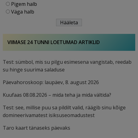
Pigem halb
Väga halb
VIIMASE 24 TUNNI LOETUMAD ARTIKLID
Test: sümbol, mis su pilgu esimesena vangistab, reedab
su hinge suurima saladuse
Päevahoroskoop: laupäev, 8. august 2026
Kuufaas 08.08.2026 – mida teha ja mida vältida?
Test: see, millise puu sa pildilt valid, räägib sinu kõige
domineerivamatest isiksuseomadustest
Taro kaart tänaseks päevaks