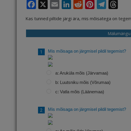
F
X
E
Li
R
Pi
T
T
a
m
n
e
n
el
h
Kas tunned piltide järgi ära, mis mõisatega on tegem
c
ai
k
d
te
e
r
e
l
e
di
r
g
e
Mälumängu 
b
dI
t
e
ra
a
o
n
st
m
d
Mis mõisaga on järgmisel pildil tegemist?
o
s
k
a: Aruküla mõis (Järvamaa)
b: Luutsniku mõis (Võrumaa)
c: Vatla mõis (Läänemaa)
Mis mõisaga on järgmisel pildil tegemist?