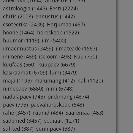
anekdoot
(1054)
armastus
(1053)
astroloogia
(1443)
Eesti
(2224)
ehitis
(2008)
ennustus
(1442)
esoteerika
(2436)
Harjumaa
(467)
hoone
(1464)
horoskoop
(1522)
huumor
(1119)
ilm
(5400)
ilmaennustus
(3459)
ilmateade
(1567)
inimene
(489)
iseloom
(498)
Kuu
(730)
kuufaas
(560)
kuupäev
(6679)
käsiraamat
(6709)
lumi
(3479)
maja
(1193)
mälumäng
(412)
nali
(1120)
nimepäev
(6880)
nimi
(6748)
nädalapäev
(743)
pildimäng
(4874)
päev
(773)
päevahoroskoop
(548)
rahe
(3457)
ruunid
(484)
Saaremaa
(483)
sademed
(3457)
sodiaak
(1271)
suhted
(387)
sünnipäev
(387)