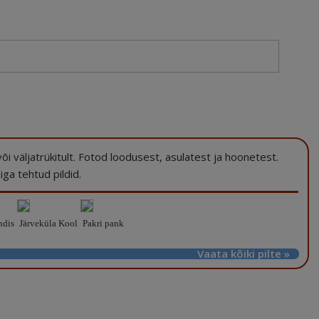
a või väljatrükitult. Fotod loodusest, asulatest ja hoonetest.
ga tehtud pildid.
ndis
Järveküla Kool
Pakri pank
Vaata kõiki pilte »