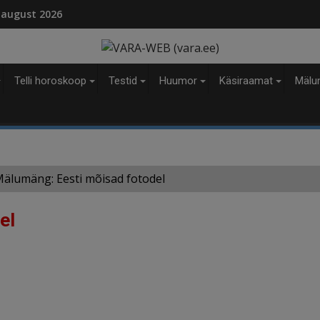
modal-check
 august 2026
Telli horoskoop
Testid
Huumor
Käsiraamat
Mälu
älumäng: Eesti mõisad fotodel
el