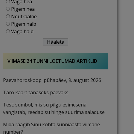
Väga hea
Pigem hea
Neutraalne
Pigem halb
Väga halb
VIIMASE 24 TUNNI LOETUMAD ARTIKLID
Päevahoroskoop: pühapäev, 9. august 2026
Taro kaart tänaseks päevaks
Test: sümbol, mis su pilgu esimesena
vangistab, reedab su hinge suurima saladuse
Mida räägib Sinu kohta sünniaasta viimane
number?