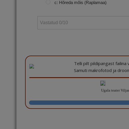
c: Hõreda mõis (Raplamaa)
Vastatud
0
/10
Telli pilt pildipangast failin
Samuti makrofotod ja drooni
Ugala teater Vilja