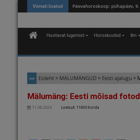
Skip
Päevahoroskoop: pühapäev, 9.
Viimati lisatud
to
content
Huvitavat lugemist
Horoskoobid
Ilm
«»
Esileht
>
MÄLUMÄNGUD
>
Eesti ajalugu
>
M
Mälumäng: Eesti mõisad fotod
Loetud: 11650 korda
11.08.2024