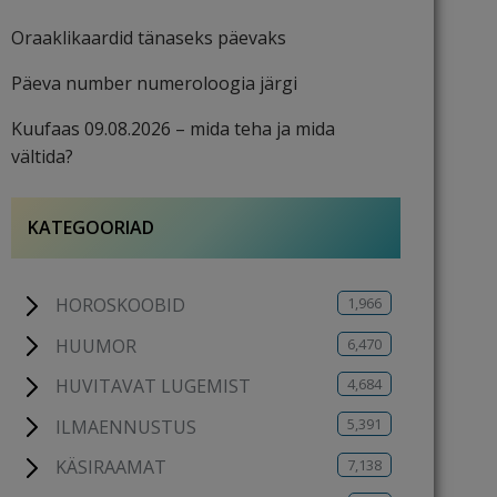
Oraaklikaardid tänaseks päevaks
Päeva number numeroloogia järgi
Kuufaas 09.08.2026 – mida teha ja mida
vältida?
KATEGOORIAD
1,966
HOROSKOOBID
6,470
HUUMOR
4,684
HUVITAVAT LUGEMIST
5,391
ILMAENNUSTUS
7,138
KÄSIRAAMAT