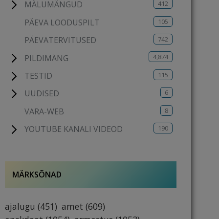
412
MÄLUMÄNGUD
105
PÄEVA LOODUSPILT
742
PÄEVATERVITUSED
4,874
PILDIMÄNG
115
TESTID
6
UUDISED
8
VARA-WEB
190
YOUTUBE KANALI VIDEOD
MÄRKSÕNAD
ajalugu
(451)
amet
(609)