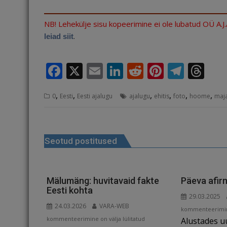
NB! Lehekülje sisu kopeerimine ei ole lubatud OÜ A.J
.
leiad siit
F
X
E
Li
R
Pi
T
T
a
m
n
e
n
el
h
,
,
,
,
,
,
0
Eesti
Eesti ajalugu
ajalugu
ehitis
foto
hoome
maj
c
ai
k
d
te
e
r
e
l
e
di
r
g
e
Navigeerimine
b
dI
t
e
ra
a
Seotud postitused
o
n
st
m
d
o
s
k
Mälumäng: huvitavaid fakte
Päeva afir
Eesti kohta
29.03.2025
24.03.2026
VARA-WEB
Päeva
kommenteerimine
Mälumäng:
kommenteerimine on välja lülitatud
Alustades u
afirmatsioon: