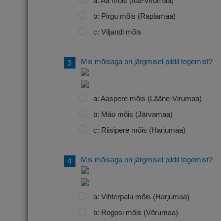
a: Aa mõis (Ida-Virumaa)
b: Pirgu mõis (Raplamaa)
c: Viljandi mõis
Mis mõisaga on järgmisel pildil tegemist?
a: Aaspere mõis (Lääne-Virumaa)
b: Mäo mõis (Järvamaa)
c: Riisipere mõis (Harjumaa)
Mis mõisaga on järgmisel pildil tegemist?
a: Vihterpalu mõis (Harjumaa)
b: Rogosi mõis (Võrumaa)