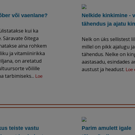
 sõber või vaenlane?
Nelkide kinkimine - 
tähendus ja ajatu ki
i ülistatakse kui ka
. Säravate õitega
Nelk on üks sellistest li
innatakse aina rohkem
millel on pikk ajalugu j
iku ja vitamiinirikka
tähendus. Nelke on kin
iljana, on aretatud
aastasadu, esindades a
ltuursorte võilille
austust ja headust.
Loe 
na tarbimiseks...
Loe
us teiste vastu
Parim amulett igale