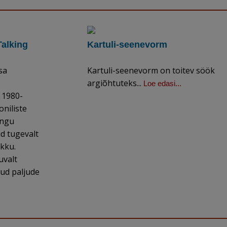
alking
Kartuli-seenevorm
sa
Kartuli-seenevorm on toitev söök
argiõhtuteks...
Loe edasi...
 1980-
oniliste
ingu
id tugevalt
ikku.
uvalt
ud paljude