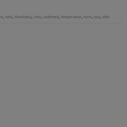
,
,
,
,
,
,
,
,
re
lumi
õhuniiskus
rahe
sademed
temperatuur
torm
tuul
vihm