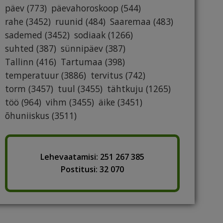
päev
(773)
päevahoroskoop
(544)
rahe
(3452)
ruunid
(484)
Saaremaa
(483)
sademed
(3452)
sodiaak
(1266)
suhted
(387)
sünnipäev
(387)
Tallinn
(416)
Tartumaa
(398)
temperatuur
(3886)
tervitus
(742)
torm
(3457)
tuul
(3455)
tähtkuju
(1265)
töö
(964)
vihm
(3455)
äike
(3451)
õhuniiskus
(3511)
Lehevaatamisi: 251 267 385
Postitusi: 32 070