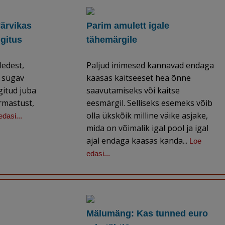
värvikas
Parim amulett igale
ngitus
tähemärgile
lledest,
Paljud inimesed kannavad endaga
a sügav
kaasas kaitseeset hea õnne
gitud juba
saavutamiseks või kaitse
rmastust,
eesmärgil. Selliseks esemeks võib
olla ükskõik milline väike asjake,
edasi...
mida on võimalik igal pool ja igal
ajal endaga kaasas kanda...
Loe
edasi...
Mälumäng: Kas tunned euro