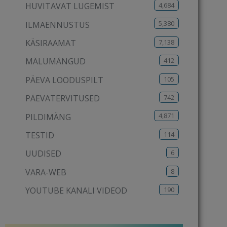
4,684
HUVITAVAT LUGEMIST
5,380
ILMAENNUSTUS
7,138
KÄSIRAAMAT
412
MÄLUMÄNGUD
105
PÄEVA LOODUSPILT
742
PÄEVATERVITUSED
4,871
PILDIMÄNG
114
TESTID
6
UUDISED
8
VARA-WEB
190
YOUTUBE KANALI VIDEOD