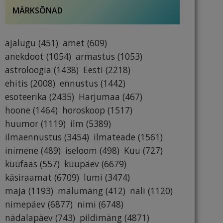
MÄRKSÕNAD
ajalugu
(451)
amet
(609)
anekdoot
(1054)
armastus
(1053)
astroloogia
(1438)
Eesti
(2218)
ehitis
(2008)
ennustus
(1442)
esoteerika
(2435)
Harjumaa
(467)
hoone
(1464)
horoskoop
(1517)
huumor
(1119)
ilm
(5389)
ilmaennustus
(3454)
ilmateade
(1561)
inimene
(489)
iseloom
(498)
Kuu
(727)
kuufaas
(557)
kuupäev
(6679)
käsiraamat
(6709)
lumi
(3474)
maja
(1193)
mälumäng
(412)
nali
(1120)
nimepäev
(6877)
nimi
(6748)
nädalapäev
(743)
pildimäng
(4871)