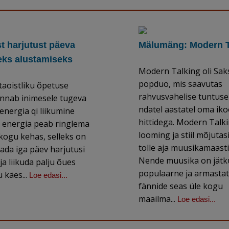
t harjutust päeva
Mälumäng: Modern T
seks alustamiseks
Modern Talking oli Sak
popduo, mis saavutas
taoistliku õpetuse
rahvusvahelise tuntuse
annab inimesele tugeva
ndatel aastatel oma iko
uenergia qi liikumine
hittidega. Modern Talk
e energia peab ringlema
looming ja stiil mõjutas
kogu kehas, selleks on
tolle aja muusikamaast
tada iga päev harjutusi
Nende muusika on jätk
ja liikuda palju õues
populaarne ja armastat
 käes...
Loe edasi...
fännide seas üle kogu
maailma...
Loe edasi...