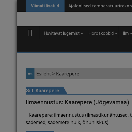
Skip
Ajaloolised temperatuurirekordi
Viimati lisatud
to
content
Huvitavat lugemist
Horoskoobid
Ilm
«»
Esileht
>
Kaarepere
Silt:
Kaarepere
Ilmaennustus: Kaarepere (Jõgevamaa)
Kaarepere: ilmaennustus (ilmastikunähtused, t
sademed, sademete hulk, õhuniiskus).