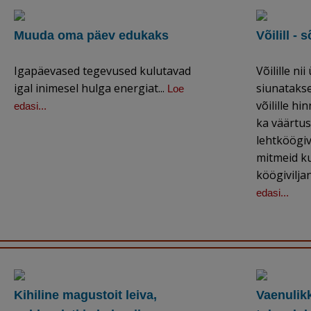
Muuda oma päev edukaks
Võilill -
Igapäevased tegevused kulutavad
Võilille ni
igal inimesel hulga energiat...
siunatakse
Loe
võilille h
edasi...
ka väärtusl
lehtköögiv
mitmeid ku
köögivilja
edasi...
Kihiline magustoit leiva,
Vaenulikk