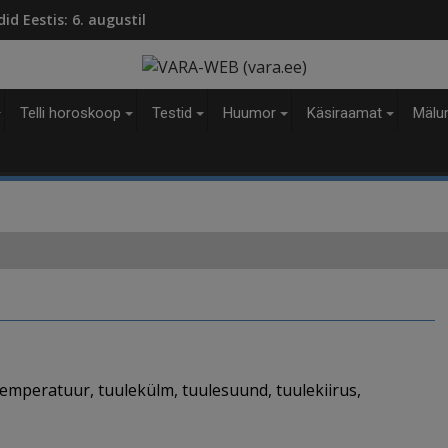
modal-check
d Eestis: 6. augustil
Telli horoskoop
Testid
Huumor
Käsiraamat
Mälu
emperatuur, tuulekülm, tuulesuund, tuulekiirus,