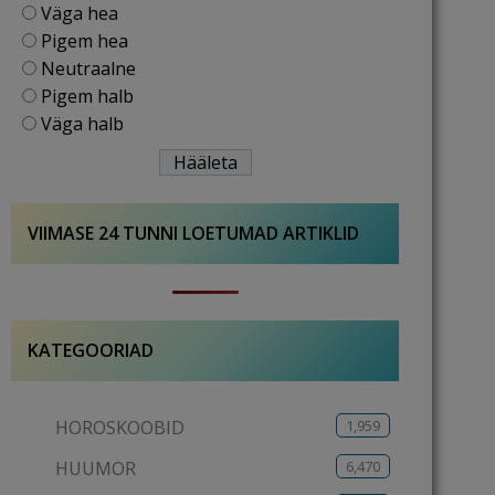
Väga hea
Pigem hea
Neutraalne
Pigem halb
Väga halb
VIIMASE 24 TUNNI LOETUMAD ARTIKLID
KATEGOORIAD
1,959
HOROSKOOBID
6,470
HUUMOR