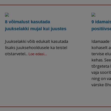
8 võimalust kasutada
9 idamais
juukselakki mujal kui juustes
positiiv
Juukselakki võib edukalt kasutada
Idamaade 
lisaks juuksehooldusele ka teistel
kohaselt 
otstarvetel...
tervise el
Loe edasi...
kehas. Se
tõrgeteta 
vaja soori
ning on va
värske õhu