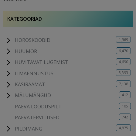
KATEGOORIAD
1,969
HOROSKOOBID
6,470
HUUMOR
4,690
HUVITAVAT LUGEMIST
5,393
ILMAENNUSTUS
7,138
KÄSIRAAMAT
412
MÄLUMÄNGUD
105
PÄEVA LOODUSPILT
742
PÄEVATERVITUSED
4,875
PILDIMÄNG