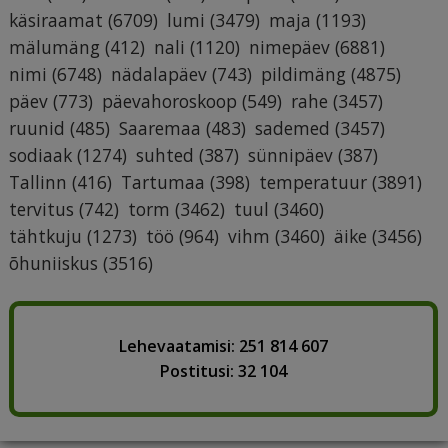
käsiraamat
(6709)
lumi
(3479)
maja
(1193)
mälumäng
(412)
nali
(1120)
nimepäev
(6881)
nimi
(6748)
nädalapäev
(743)
pildimäng
(4875)
päev
(773)
päevahoroskoop
(549)
rahe
(3457)
ruunid
(485)
Saaremaa
(483)
sademed
(3457)
sodiaak
(1274)
suhted
(387)
sünnipäev
(387)
Tallinn
(416)
Tartumaa
(398)
temperatuur
(3891)
tervitus
(742)
torm
(3462)
tuul
(3460)
tähtkuju
(1273)
töö
(964)
vihm
(3460)
äike
(3456)
õhuniiskus
(3516)
Lehevaatamisi: 251 814 607
Postitusi: 32 104