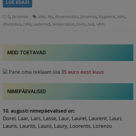
LOE EDASI
,
,
,
,
,
,
,
0
Järvamaa
äike
ilm
ilmaennustus
Järvamaa
Kagavere
lumi
,
,
,
,
,
,
õhuniiskus
rahe
sademed
temperatuur
torm
tuul
vihm
MEID TOETAVAD
Pane oma reklaam siia
35 euro eest kuus
NIMEPÄEVALISED
10. augusti nimepäevalised on:
Dorel, Laar, Lars, Lasse, Laur, Laurel, Laurent, Lauri,
Lauris, Laurits, Lauro, Laury, Loorents, Lorenzo