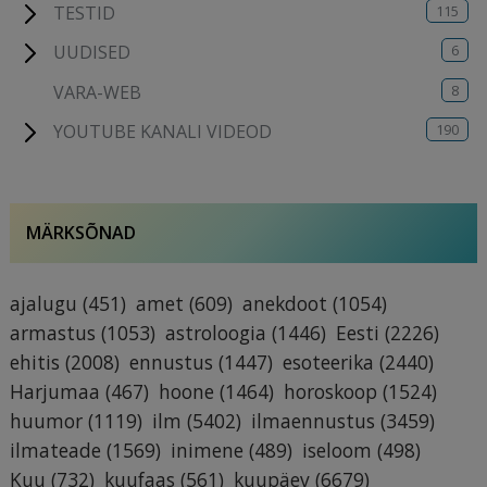
115
TESTID
6
UUDISED
8
VARA-WEB
190
YOUTUBE KANALI VIDEOD
MÄRKSÕNAD
ajalugu
(451)
amet
(609)
anekdoot
(1054)
armastus
(1053)
astroloogia
(1446)
Eesti
(2226)
ehitis
(2008)
ennustus
(1447)
esoteerika
(2440)
Harjumaa
(467)
hoone
(1464)
horoskoop
(1524)
huumor
(1119)
ilm
(5402)
ilmaennustus
(3459)
ilmateade
(1569)
inimene
(489)
iseloom
(498)
Kuu
(732)
kuufaas
(561)
kuupäev
(6679)