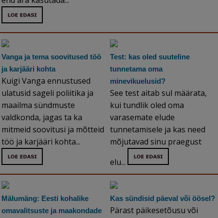
end ära kasutada...
Vanga ja tema soovitused töö
Test: kas oled suuteline
ja karjääri kohta
tunnetama oma
Kuigi Vanga ennustused
minevikuelusid?
ulatusid sageli poliitika ja
See test aitab sul määrata,
maailma sündmuste
kui tundlik oled oma
valdkonda, jagas ta ka
varasemate elude
mitmeid soovitusi ja mõtteid
tunnetamisele ja kas need
töö ja karjääri kohta...
mõjutavad sinu praegust
elu...
Mälumäng: Eesti kohalike
Kas sündisid päeval või öösel?
Pärast päikesetõusu või
omavalitsuste ja maakondade