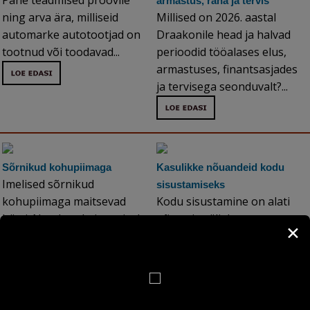
Pane teadmised proovile
armastus, raha ja tervis
ning arva ära, milliseid
Millised on 2026. aastal
automarke autotootjad on
Draakonile head ja halvad
tootnud või toodavad...
perioodid tööalases elus,
armastuses, finantsasjades
ja tervisega seonduvalt?...
Sõrnikud kohupiimaga
Kasulikke nõuandeid kodu
Imelised sõrnikud
sisustamiseks
kohupiimaga maitsevad
Kodu sisustamine on alati
hästi. Nende valmistamiseks
põnev ja väljakutsuv, aga
✕
pole vaja palju koostisaineid
samas ka parajalt
ning need valmivad kiiresti.
stressirohke ning
Koos lisanditega sobivad
aeganõudev tegevus. Kuidas
suurepäraselt ka peolauale...
leida kena söögilaud ja
toolid, parim nurgadiivan,