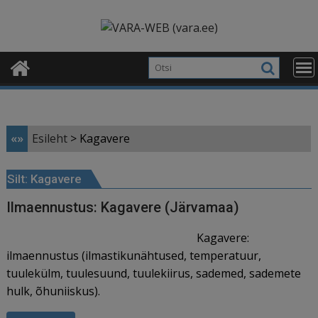
Skip
modal-check
to
content
«»
Esileht
>
Kagavere
Silt:
Kagavere
Ilmaennustus: Kagavere (Järvamaa)
Kagavere:
ilmaennustus (ilmastikunähtused, temperatuur,
tuulekülm, tuulesuund, tuulekiirus, sademed, sademete
hulk, õhuniiskus).