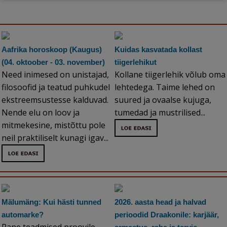
Aafrika horoskoop (Kaugus)
Kuidas kasvatada kollast
(04. oktoober - 03. november)
tiigerlehikut
Need inimesed on unistajad,
Kollane tiigerlehik võlub oma
filosoofid ja teatud puhkudel
lehtedega. Taime lehed on
ekstreemsustesse kalduvad.
suured ja ovaalse kujuga,
Nende elu on loov ja
tumedad ja mustrilised...
mitmekesine, mistõttu pole
neil praktiliselt kunagi igav...
Mälumäng: Kui hästi tunned
2026. aasta head ja halvad
automarke?
perioodid Draakonile: karjäär,