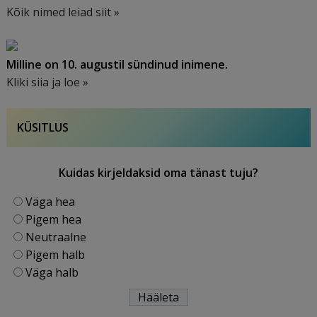
Kõik nimed leiad siit »
Milline on 10. augustil sündinud inimene.
Kliki siia ja loe »
KÜSITLUS
Kuidas kirjeldaksid oma tänast tuju?
Väga hea
Pigem hea
Neutraalne
Pigem halb
Väga halb