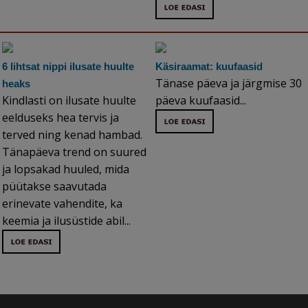
6 lihtsat nippi ilusate huulte
Käsiraamat: kuufaasid
Tänase päeva ja järgmise 30
heaks
Kindlasti on ilusate huulte
päeva kuufaasid...
eelduseks hea tervis ja
terved ning kenad hambad.
Tänapäeva trend on suured
ja lopsakad huuled, mida
püütakse saavutada
erinevate vahendite, ka
keemia ja ilusüstide abil...