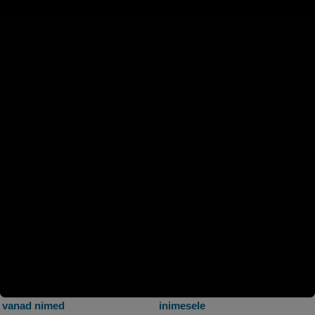
kaunid valgustid, sobiva
suurusega voodi ning sellele
veel parimad madratsid,
millel kvaliteetset und
magada? Selleks tuleb läbi
vaadata mitmeid
sisustuspoode, et leida enda
jaoks need õiged. Näiteks
Home4you kauplustes leidub
mööblit igasse tuppa ning
kõike on võimalik mugavalt
ka e-poest vaadata ja
tellida...
Mälumäng: riikide ja linnade
Magnettormid ja nende mõju
vanad nimed
inimesele