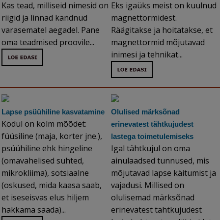
Kas tead, milliseid nimesid on
Eks igaüks meist on kuulnud
riigid ja linnad kandnud
magnettormidest.
varasematel aegadel. Pane
Räägitakse ja hoitatakse, et
oma teadmised proovile...
magnettormid mõjutavad
inimesi ja tehnikat...
Lapse psüühiline kasvatamine
Olulised märksõnad
Kodul on kolm mõõdet:
erinevatest tähtkujudest
füüsiline (maja, korter jne.),
lastega toimetulemiseks
psüühiline ehk hingeline
Igal tähtkujul on oma
(omavahelised suhted,
ainulaadsed tunnused, mis
mikrokliima), sotsiaalne
mõjutavad lapse käitumist ja
(oskused, mida kaasa saab,
vajadusi. Millised on
et iseseisvas elus hiljem
olulisemad märksõnad
hakkama saada)...
erinevatest tähtkujudest