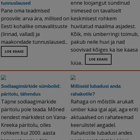
enne loojangut sündinud
tunnuslaused
Pane oma teadmised
inimesed on tavaliselt
proovile: arva ära, millised on
keskmisest rohkem
Eesti kohalike omavalitsuste
huvitatud maailma asjadest.
(linnad, vallad) ja
Kõik, mis ümberringi toimub,
maakondade tunnuslaused...
pakub neile huvi ja nad
soovivad kõiges ka ise kaasa
lüüa...
Sodiaagimärkide sümbolid:
Milliseid lubadusi anda
päritolu, tähendus
rahakotile?
Täpne sodiaagimärkide
Rahaga on mõistlik arukalt
päritolu pole teada. Mõned
ümber käia igal ajal, aga eriti
nendest märkidest on Vana-
aktuaalsed on rahateemad
Kreeka päritolu, olles
keerulistel aegadel.
rohkem kui 2000. aasta
Rahakotile lubadusi andes