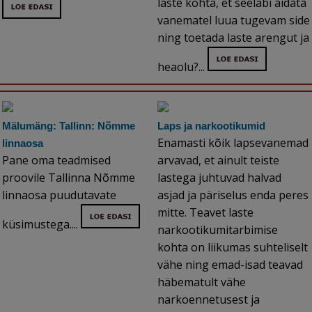
laste kohta, et seeläbi aidata
vanematel luua tugevam side
ning toetada laste arengut ja
heaolu?...
Mälumäng: Tallinn: Nõmme
Laps ja narkootikumid
Enamasti kõik lapsevanemad
linnaosa
Pane oma teadmised
arvavad, et ainult teiste
proovile Tallinna Nõmme
lastega juhtuvad halvad
linnaosa puudutavate
asjad ja päriselus enda peres
mitte. Teavet laste
küsimustega....
narkootikumitarbimise
kohta on liikumas suhteliselt
vähe ning emad-isad teavad
häbematult vähe
narkoennetusest ja