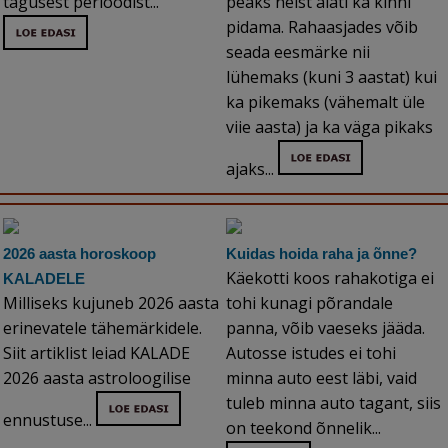
tagusest perioodist...
peaks neist alati ka kinni
pidama. Rahaasjades võib
seada eesmärke nii
lühemaks (kuni 3 aastat) kui
ka pikemaks (vähemalt üle
viie aasta) ja ka väga pikaks
ajaks...
2026 aasta horoskoop
Kuidas hoida raha ja õnne?
Käekotti koos rahakotiga ei
KALADELE
Milliseks kujuneb 2026 aasta
tohi kunagi põrandale
erinevatele tähemärkidele.
panna, võib vaeseks jääda.
Siit artiklist leiad KALADE
Autosse istudes ei tohi
2026 aasta astroloogilise
minna auto eest läbi, vaid
tuleb minna auto tagant, siis
ennustuse...
on teekond õnnelik...