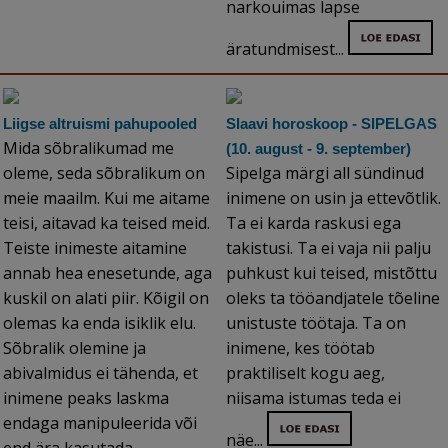
narkouimas lapse
äratundmisest...
Liigse altruismi pahupooled
Slaavi horoskoop - SIPELGAS
Mida sõbralikumad me
(10. august - 9. september)
oleme, seda sõbralikum on
Sipelga märgi all sündinud
meie maailm. Kui me aitame
inimene on usin ja ettevõtlik.
teisi, aitavad ka teised meid.
Ta ei karda raskusi ega
Teiste inimeste aitamine
takistusi. Ta ei vaja nii palju
annab hea enesetunde, aga
puhkust kui teised, mistõttu
kuskil on alati piir. Kõigil on
oleks ta tööandjatele tõeline
olemas ka enda isiklik elu.
unistuste töötaja. Ta on
Sõbralik olemine ja
inimene, kes töötab
abivalmidus ei tähenda, et
praktiliselt kogu aeg,
inimene peaks laskma
niisama istumas teda ei
endaga manipuleerida või
näe...