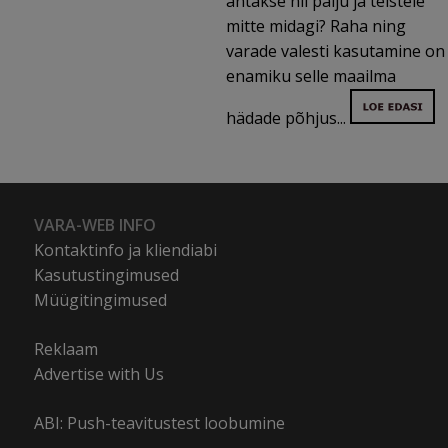
antakse nii palju ja teistele
mitte midagi? Raha ning
varade valesti kasutamine on
enamiku selle maailma
hädade põhjus...
VARA-WEB INFO
Kontaktinfo ja kliendiabi
Kasutustingimused
Müügitingimused
Reklaam
Advertise with Us
ABI: Push-teavitustest loobumine