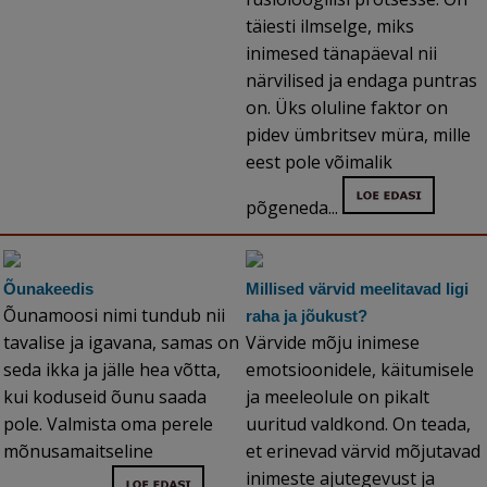
täiesti ilmselge, miks
inimesed tänapäeval nii
närvilised ja endaga puntras
on. Üks oluline faktor on
pidev ümbritsev müra, mille
eest pole võimalik
põgeneda...
Õunakeedis
Millised värvid meelitavad ligi
Õunamoosi nimi tundub nii
raha ja jõukust?
tavalise ja igavana, samas on
Värvide mõju inimese
seda ikka ja jälle hea võtta,
emotsioonidele, käitumisele
kui koduseid õunu saada
ja meeleolule on pikalt
pole. Valmista oma perele
uuritud valdkond. On teada,
mõnusamaitseline
et erinevad värvid mõjutavad
inimeste ajutegevust ja