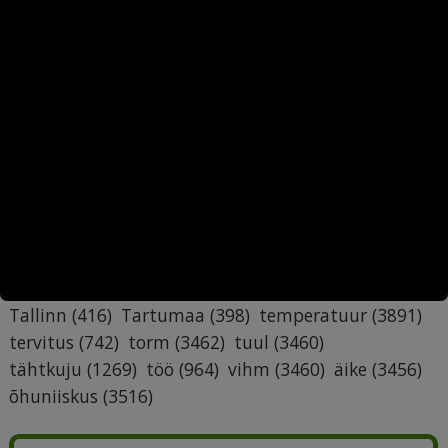
ehitis
(2008)
ennustus
(1442)
esoteerika
(2436)
Harjumaa
(467)
hoone
(1464)
horoskoop
(1521)
huumor
(1119)
ilm
(5400)
ilmaennustus
(3459)
ilmateade
(1567)
inimene
(489)
iseloom
(498)
Kuu
(730)
kuufaas
(560)
kuupäev
(6679)
käsiraamat
(6709)
lumi
(3479)
maja
(1193)
mälumäng
(412)
nali
(1120)
nimepäev
(6880)
nimi
(6748)
nädalapäev
(743)
pildimäng
(4874)
päev
(773)
päevahoroskoop
(547)
rahe
(3457)
ruunid
(484)
Saaremaa
(483)
sademed
(3457)
sodiaak
(1270)
suhted
(387)
sünnipäev
(387)
Tallinn
(416)
Tartumaa
(398)
temperatuur
(3891)
tervitus
(742)
torm
(3462)
tuul
(3460)
tähtkuju
(1269)
töö
(964)
vihm
(3460)
äike
(3456)
õhuniiskus
(3516)