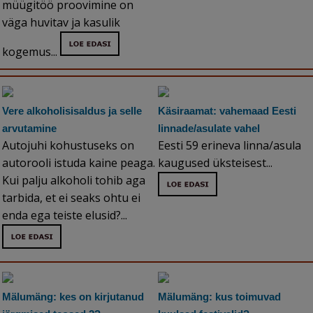
müügitöö proovimine on
väga huvitav ja kasulik
kogemus...
Vere alkoholisisaldus ja selle
Käsiraamat: vahemaad Eesti
arvutamine
linnade/asulate vahel
Autojuhi kohustuseks on
Eesti 59 erineva linna/asula
autorooli istuda kaine peaga.
kaugused üksteisest...
Kui palju alkoholi tohib aga
tarbida, et ei seaks ohtu ei
enda ega teiste elusid?...
Mälumäng: kes on kirjutanud
Mälumäng: kus toimuvad