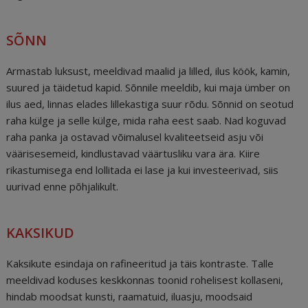
SÕNN
Armastab luksust, meeldivad maalid ja lilled, ilus köök, kamin,
suured ja täidetud kapid. Sõnnile meeldib, kui maja ümber on
ilus aed, linnas elades lillekastiga suur rõdu. Sõnnid on seotud
raha külge ja selle külge, mida raha eest saab. Nad koguvad
raha panka ja ostavad võimalusel kvaliteetseid asju või
väärisesemeid, kindlustavad väärtusliku vara ära. Kiire
rikastumisega end lollitada ei lase ja kui investeerivad, siis
uurivad enne põhjalikult.
KAKSIKUD
Kaksikute esindaja on rafineeritud ja täis kontraste. Talle
meeldivad koduses keskkonnas toonid rohelisest kollaseni,
hindab moodsat kunsti, raamatuid, iluasju, moodsaid