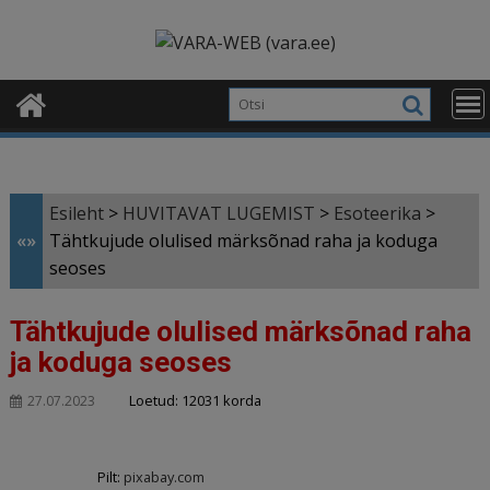
Skip
modal-check
to
content
Esileht
>
HUVITAVAT LUGEMIST
>
Esoteerika
>
«»
Tähtkujude olulised märksõnad raha ja koduga
seoses
Tähtkujude olulised märksõnad raha
ja koduga seoses
Loetud: 12031 korda
27.07.2023
Pilt:
pixabay.com