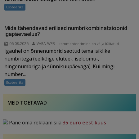
tähemärkidest
Esoteerika
lastega
läbi
saab
Mida tähendavad erilised numbrikombinatsioonid
igapäevaelus?
06.08.2026
VARA-WEB
Mida
kommenteerimine on välja lülitatud
Igaühel on õnnenumbrid seotud tema isiklike
tähendavad
erilised
numbritega (eelkõige elutee-, iseloomu-,
numbrikombinatsioonid
hingenumbriga ja sünnikuupäevaga). Kui mingi
igapäevaelus?
number...
Esoteerika
MEID TOETAVAD
Pane oma reklaam siia
35 euro eest kuus