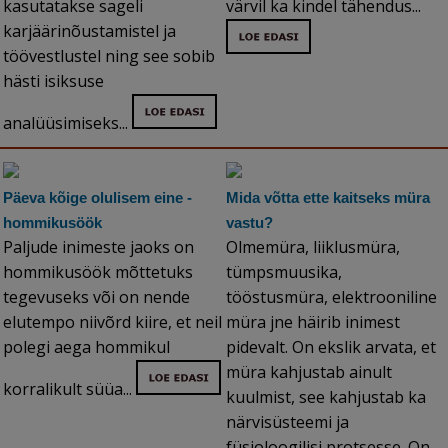
kasutatakse sageli
värvil ka kindel tähendus...
karjäärinõustamistel ja
töövestlustel ning see sobib
hästi isiksuse
analüüsimiseks...
Päeva kõige olulisem eine -
Mida võtta ette kaitseks müra
hommikusöök
vastu?
Paljude inimeste jaoks on
Olmemüra, liiklusmüra,
hommikusöök mõttetuks
tümpsmuusika,
tegevuseks või on nende
tööstusmüra, elektrooniline
elutempo niivõrd kiire, et neil
müra jne häirib inimest
polegi aega hommikul
pidevalt. On ekslik arvata, et
müra kahjustab ainult
korralikult süüa...
kuulmist, see kahjustab ka
närvisüsteemi ja
füsioloogilisi protsesse. On