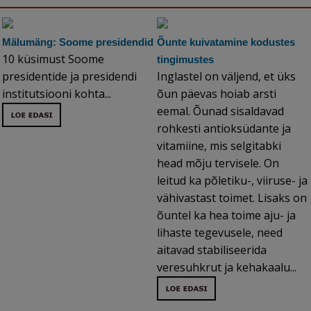
Mälumäng: Soome presidendid
Õunte kuivatamine kodustes
10 küsimust Soome
tingimustes
presidentide ja presidendi
Inglastel on väljend, et üks
institutsiooni kohta...
õun päevas hoiab arsti
eemal. Õunad sisaldavad
rohkesti antioksüdante ja
vitamiine, mis selgitabki
head mõju tervisele. On
leitud ka põletiku-, viiruse- ja
vähivastast toimet. Lisaks on
õuntel ka hea toime aju- ja
lihaste tegevusele, need
aitavad stabiliseerida
veresuhkrut ja kehakaalu...