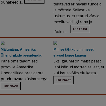
õunakeedis...
tekitavad erinevaid tundeid
ja mõtteid. Sellest ka
uskumus, et teatud värvid
meelitavad ligi raha ja
jõukust...
Mälumäng: Ameerika
Millise tähtkuju inimesed
Ühendriikide presidendid
elavad kõige kauem
Pane oma teadmised
Eks igaühel on meist peast
proovile Ameerika
läbi käinud mõtted sellest, et
Ühendriikide presidente
kui kaua võiks elu kesta...
puudutavate küsimustega...