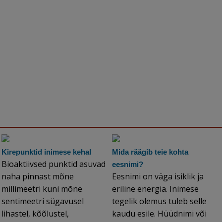
Kirepunktid inimese kehal
Mida räägib teie kohta
Bioaktiivsed punktid asuvad
eesnimi?
naha pinnast mõne
Eesnimi on väga isiklik ja
millimeetri kuni mõne
eriline energia. Inimese
sentimeetri sügavusel
tegelik olemus tuleb selle
lihastel, kõõlustel,
kaudu esile. Hüüdnimi või