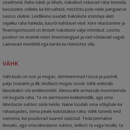
seadmeid. Raha tuleb ja läheb, Kaksikud oskavad raha teenida,
kasutades selleks ka kõrvalteid, mistõttu pole neile pangaarve
suurus oluline. Leidlikuna suudab Kaksikute esindaja alati
vajaliku raha hankida, kasvõi kahtlasel viisil. Kiire rikastumine ja
finantspettused on ilmselt Kaksikute välja mõeldud. Loomu
poolest on enamik neist õnnemängijad ja nad võidavad sageli.
Laenavad meeleldi ega karda ka miinustes olla.
VÄHK
Vähi kodu on soe ja mugav, domineerivad roosa ja pastell,
palju toataimi ja lilli, kindlasti mugav voodi. Vähk eelistab
klassikalist või antiikmööblit. Meesvähk armastab investeerida
või koguda raha. Ta on äärmuseni kokkuhoidlik, aga oma
lähedaste suhtes siiski helde. Naine loodab oma võlujõule ka
rahaasjades, tema peale kulutatakse raha. Vähk tunneb end
vaesena, kui puuduvad suured säästud. Teda peetakse
ihnsaks, aga oma lähedaste suhtes, kellest ta väga hoolib, ta