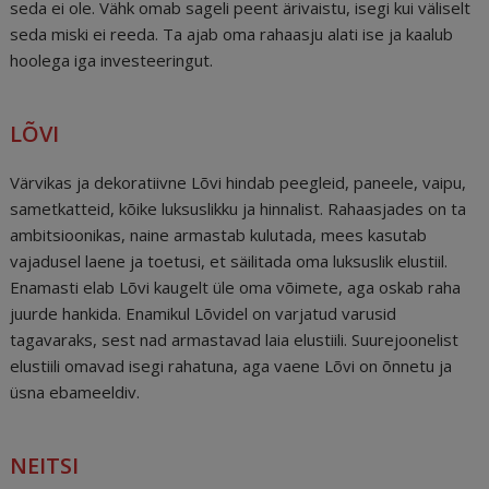
seda ei ole. Vähk omab sageli peent ärivaistu, isegi kui väliselt
seda miski ei reeda. Ta ajab oma rahaasju alati ise ja kaalub
hoolega iga investeeringut.
LÕVI
Värvikas ja dekoratiivne Lõvi hindab peegleid, paneele, vaipu,
sametkatteid, kõike luksuslikku ja hinnalist. Rahaasjades on ta
ambitsioonikas, naine armastab kulutada, mees kasutab
vajadusel laene ja toetusi, et säilitada oma luksuslik elustiil.
Enamasti elab Lõvi kaugelt üle oma võimete, aga oskab raha
juurde hankida. Enamikul Lõvidel on varjatud varusid
tagavaraks, sest nad armastavad laia elustiili. Suurejoonelist
elustiili omavad isegi rahatuna, aga vaene Lõvi on õnnetu ja
üsna ebameeldiv.
NEITSI