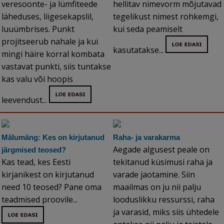
veresoonte- ja lümfiteede
hellitav nimevorm mõjutavad
läheduses, liigesekapslil,
tegelikust nimest rohkemgi,
luuümbrises. Punkt
kui seda peamiselt
projitseerub nahale ja kui
kasutatakse...
mingi häire korral kombata
vastavat punkti, siis tuntakse
kas valu või hoopis
leevendust...
Mälumäng: Kes on kirjutanud
Raha- ja varakarma
Aegade algusest peale on
järgmised teosed?
Kas tead, kes Eesti
tekitanud küsimusi raha ja
kirjanikest on kirjutanud
varade jaotamine. Siin
need 10 teosed? Pane oma
maailmas on ju nii palju
teadmised proovile...
looduslikku ressurssi, raha
ja varasid, miks siis ühtedele