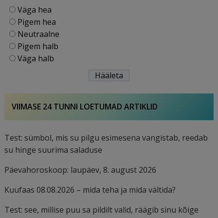
Väga hea
Pigem hea
Neutraalne
Pigem halb
Väga halb
VIIMASE 24 TUNNI LOETUMAD ARTIKLID
Test: sümbol, mis su pilgu esimesena vangistab, reedab
su hinge suurima saladuse
Päevahoroskoop: laupäev, 8. august 2026
Kuufaas 08.08.2026 – mida teha ja mida vältida?
Test: see, millise puu sa pildilt valid, räägib sinu kõige