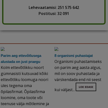
Lehevaatamisi: 251 575 642
Postitusi: 32 091
Parim aeg ettevõtlusega
8 organismi puhastajat
Organismi puhastamiseks
alustada on just praegu
Kolm ettevõtlikku noort
on parim aeg aasta algus,
gümnasisti kutsuvad kõiki
mil on soov puhastada ja
ettevõtliku loomuga noori
värskendada end nii seest
üles tegema oma
kui väljast...
õpilasfirmat. Õpilasfirma
loomine, oma toote või
teenuse välja mõtlemine ja