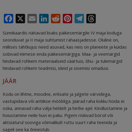
F
X
E
Li
R
Pi
T
T
a
m
n
e
n
el
h
Sünnikaardis näitavad lisaks päikesemärgile IV maja koduga
c
ai
k
d
te
e
r
seonduvat ja II maja suhtumist rahaasjadesse. Oluline on,
e
l
e
di
r
g
e
millises tähtkujus need asuvad, kas neis on planeete ja kuidas
b
dI
t
e
ra
a
sobivad inimese enda päikesemärgiga. Maa- ja veemärgid
hindavad rohkem materiaalseid väärtusi, õhu- ja tulemärgid
o
n
st
m
d
hindavad rohkem teadmisi, ideid ja sisemisi omadusi.
o
s
JÄÄR
k
Kodu on lihtne, moodne, erksate ja julgete värvidega,
vastupidava või antiikse mööbliga. Jäärad raha kokku hoida ei
oska, annavad raha välja heldelt ja hetke ajel. Kindlustamine ja
hoiustamine neile huvi ei paku. Pigem riskivad börsil või
aktsiaturul sooviga võimalikult ruttu suurt raha teenida ja
sageli see ka õnnestub.