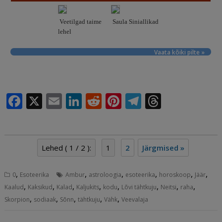
Veetilgad taime
Saula Siniallikad
lehel
Vaata kõiki pilte »
F
X
E
Li
R
Pi
T
T
a
m
n
e
n
el
h
c
ai
k
d
te
e
r
e
l
e
di
r
g
e
Lehed ( 1 / 2 ):
1
2
Järgmised »
b
dI
t
e
ra
a
,
,
,
,
,
,
o
n
st
m
d
0
Esoteerika
Ambur
astroloogia
esoteerika
horoskoop
Jäär
,
,
,
,
,
,
,
,
Kaalud
Kaksikud
Kalad
Kaljukits
kodu
Lõvi tähtkuju
Neitsi
raha
o
s
,
,
,
,
,
Skorpion
sodiaak
Sõnn
tähtkuju
Vähk
Veevalaja
k