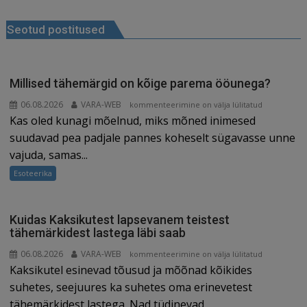
Navigeerimine
Seotud postitused
Millised tähemärgid on kõige parema ööunega?
06.08.2026
VARA-WEB
Millised
kommenteerimine on välja lülitatud
Kas oled kunagi mõelnud, miks mõned inimesed
tähemärgid
on
suudavad pea padjale pannes koheselt sügavasse unne
kõige
vajuda, samas...
parema
Esoteerika
ööunega?
Kuidas Kaksikutest lapsevanem teistest
tähemärkidest lastega läbi saab
06.08.2026
VARA-WEB
Kuidas
kommenteerimine on välja lülitatud
Kaksikutel esinevad tõusud ja mõõnad kõikides
Kaksikutest
lapsevanem
suhetes, seejuures ka suhetes oma erinevetest
teistest
tähemärkidest lastega. Nad tüdinevad...