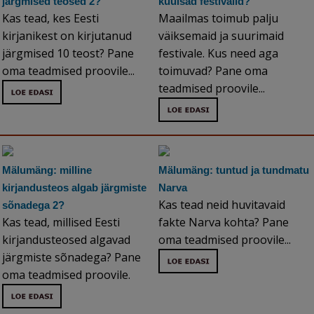
järgmised teosed 2?
kuulsad festivalid?
Kas tead, kes Eesti
Maailmas toimub palju
kirjanikest on kirjutanud
väiksemaid ja suurimaid
järgmised 10 teost? Pane
festivale. Kus need aga
oma teadmised proovile...
toimuvad? Pane oma
teadmised proovile...
Mälumäng: milline
Mälumäng: tuntud ja tundmatu
kirjandusteos algab järgmiste
Narva
Kas tead neid huvitavaid
sõnadega 2?
Kas tead, millised Eesti
fakte Narva kohta? Pane
kirjandusteosed algavad
oma teadmised proovile...
järgmiste sõnadega? Pane
oma teadmised proovile.