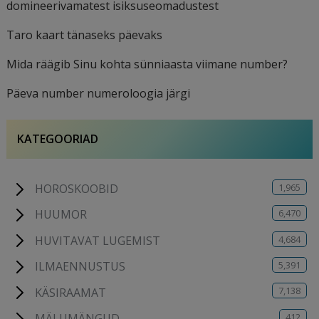
domineerivamatest isiksuseomadustest
Taro kaart tänaseks päevaks
Mida räägib Sinu kohta sünniaasta viimane number?
Päeva number numeroloogia järgi
KATEGOORIAD
1,965
HOROSKOOBID
6,470
HUUMOR
4,684
HUVITAVAT LUGEMIST
5,391
ILMAENNUSTUS
7,138
KÄSIRAAMAT
412
MÄLUMÄNGUD