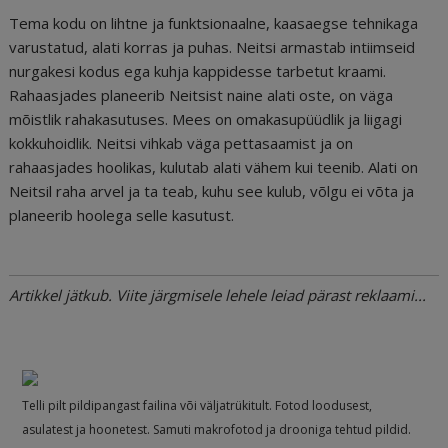
Tema kodu on lihtne ja funktsionaalne, kaasaegse tehnikaga
varustatud, alati korras ja puhas. Neitsi armastab intiimseid
nurgakesi kodus ega kuhja kappidesse tarbetut kraami.
Rahaasjades planeerib Neitsist naine alati oste, on väga
mõistlik rahakasutuses. Mees on omakasupüüdlik ja liigagi
kokkuhoidlik. Neitsi vihkab väga pettasaamist ja on
rahaasjades hoolikas, kulutab alati vähem kui teenib. Alati on
Neitsil raha arvel ja ta teab, kuhu see kulub, võlgu ei võta ja
planeerib hoolega selle kasutust.
Artikkel jätkub. Viite järgmisele lehele leiad pärast reklaami...
Telli pilt pildipangast failina või väljatrükitult. Fotod loodusest,
asulatest ja hoonetest. Samuti makrofotod ja drooniga tehtud pildid.