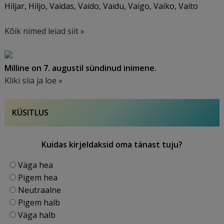
Hiljar, Hiljo, Vaidas, Vaido, Vaidu, Vaigo, Vaiko, Vaito
Kõik nimed leiad siit »
Milline on 7. augustil sündinud inimene.
Kliki siia ja loe »
KÜSITLUS
Kuidas kirjeldaksid oma tänast tuju?
Väga hea
Pigem hea
Neutraalne
Pigem halb
Väga halb