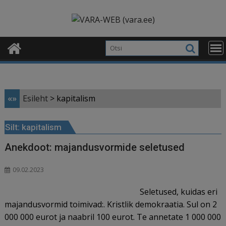
Skip
modal-check
to
content
«»
Esileht
>
kapitalism
Silt:
kapitalism
Anekdoot: majandusvormide seletused
09.02.2023
Seletused, kuidas eri
majandusvormid toimivad:. Kristlik demokraatia. Sul on 2
000 000 eurot ja naabril 100 eurot. Te annetate 1 000 000