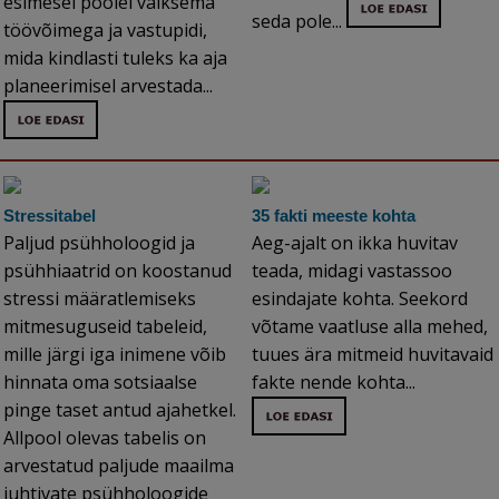
esimesel poolel väiksema
seda pole...
töövõimega ja vastupidi,
mida kindlasti tuleks ka aja
planeerimisel arvestada...
Stressitabel
35 fakti meeste kohta
Paljud psühholoogid ja
Aeg-ajalt on ikka huvitav
psühhiaatrid on koostanud
teada, midagi vastassoo
stressi määratlemiseks
esindajate kohta. Seekord
mitmesuguseid tabeleid,
võtame vaatluse alla mehed,
mille järgi iga inimene võib
tuues ära mitmeid huvitavaid
hinnata oma sotsiaalse
fakte nende kohta...
pinge taset antud ajahetkel.
Allpool olevas tabelis on
arvestatud paljude maailma
juhtivate psühholoogide