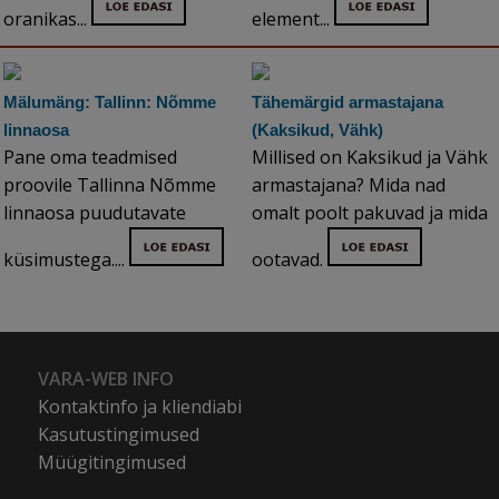
oranikas...
element...
Mälumäng: Tallinn: Nõmme
Tähemärgid armastajana
linnaosa
(Kaksikud, Vähk)
Pane oma teadmised
Millised on Kaksikud ja Vähk
proovile Tallinna Nõmme
armastajana? Mida nad
linnaosa puudutavate
omalt poolt pakuvad ja mida
küsimustega....
ootavad.
VARA-WEB INFO
Kontaktinfo ja kliendiabi
Kasutustingimused
Müügitingimused