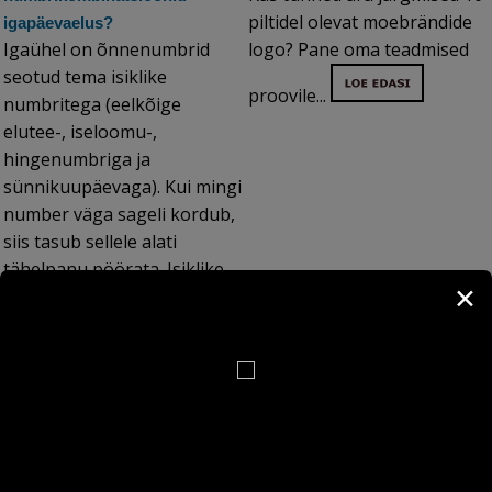
piltidel olevat moebrändide
igapäevaelus?
Igaühel on õnnenumbrid
logo? Pane oma teadmised
seotud tema isiklike
proovile...
numbritega (eelkõige
elutee-, iseloomu-,
hingenumbriga ja
sünnikuupäevaga). Kui mingi
number väga sageli kordub,
siis tasub sellele alati
tähelpanu pöörata. Isiklike
✕
numbrite sage kordumine
viitab kas isiklikule õnnele
või probleemidele,
takistustele...
Mälumäng: Euroopa jõed
Kui usaldusväärne on Taro