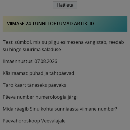
VIIMASE 24 TUNNI LOETUMAD ARTIKLID
Test: sümbol, mis su pilgu esimesena vangistab, reedab
su hinge suurima saladuse
Ilmaennustus: 07.08.2026
Käsiraamat: pühad ja tähtpäevad
Taro kaart tänaseks päevaks
Päeva number numeroloogia järgi
Mida räägib Sinu kohta sünniaasta viimane number?
Päevahoroskoop Veevalajale