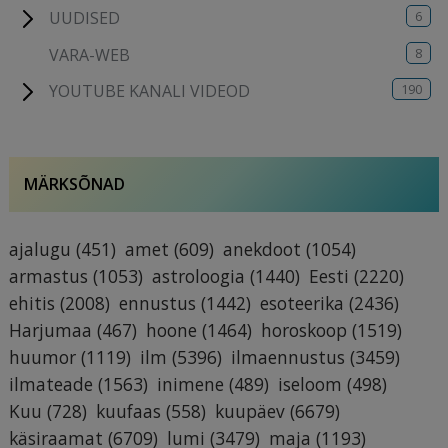
6
UUDISED
8
VARA-WEB
190
YOUTUBE KANALI VIDEOD
MÄRKSÕNAD
ajalugu
(451)
amet
(609)
anekdoot
(1054)
armastus
(1053)
astroloogia
(1440)
Eesti
(2220)
ehitis
(2008)
ennustus
(1442)
esoteerika
(2436)
Harjumaa
(467)
hoone
(1464)
horoskoop
(1519)
huumor
(1119)
ilm
(5396)
ilmaennustus
(3459)
ilmateade
(1563)
inimene
(489)
iseloom
(498)
Kuu
(728)
kuufaas
(558)
kuupäev
(6679)
käsiraamat
(6709)
lumi
(3479)
maja
(1193)