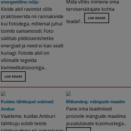
Mida võiks inimene oma
energeetiline mõju
Kivide abil ravimist võib
tervisenäitajate kohta
praktiseerida nii rannakivide
teada?...
kui fotodega, mõlemal juhul
toimib samamoodi. Foto
säilitab pildistamishetke
energiad ja need ei kao sealt
kunagi. Fotode abil on
võimalik tegelda
kivimeditatsiooniga...
Kuidas tähtkujud sobivad:
Mälumäng: mängude maailm
Pane oma teadmised
Ambur
Vaatleme, kuidas Amburi
proovile mängude maailma
tähtkuju sobib teiste
puudutavate küsimustega...
tähtkujudega nii armastuses,