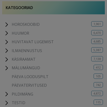
KATEGOORIAD
1,961
HOROSKOOBID
6,470
HUUMOR
4,685
HUVITAVAT LUGEMIST
5,387
ILMAENNUSTUS
7,138
KÄSIRAAMAT
412
MÄLUMÄNGUD
105
PÄEVA LOODUSPILT
742
PÄEVATERVITUSED
4,872
PILDIMÄNG
115
TESTID