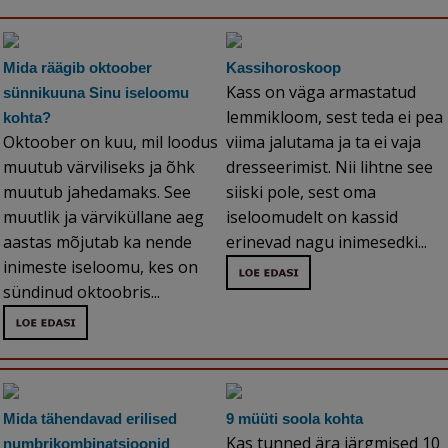
Mida räägib oktoober
Kassihoroskoop
Kass on väga armastatud
sünnikuuna Sinu iseloomu
lemmikloom, sest teda ei pea
kohta?
Oktoober on kuu, mil loodus
viima jalutama ja ta ei vaja
muutub värviliseks ja õhk
dresseerimist. Nii lihtne see
muutub jahedamaks. See
siiski pole, sest oma
muutlik ja värviküllane aeg
iseloomudelt on kassid
aastas mõjutab ka nende
erinevad nagu inimesedki...
inimeste iseloomu, kes on
sündinud oktoobris...
Mida tähendavad erilised
9 müüti soola kohta
Kas tunned ära järgmised 10
numbrikombinatsioonid