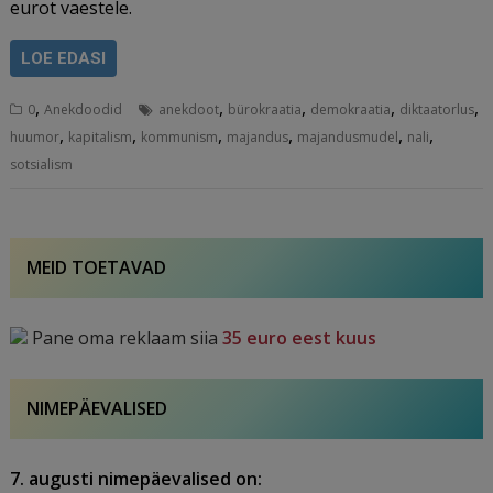
eurot vaestele.
LOE EDASI
,
,
,
,
,
0
Anekdoodid
anekdoot
bürokraatia
demokraatia
diktaatorlus
,
,
,
,
,
,
huumor
kapitalism
kommunism
majandus
majandusmudel
nali
sotsialism
MEID TOETAVAD
Pane oma reklaam siia
35 euro eest kuus
NIMEPÄEVALISED
7. augusti nimepäevalised on: