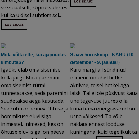
seksuaalselt, sõprussuhetes
kui ka üldisel suhtlemisel...
Mida võtta ette, kui ajapuudus
Slaavi horoskoop - KARU (10.
kimbutab?
detsember - 9. jaanuar)
Igaüks elab oma sisemise
Karu märgi all sündinud
kella järgi. Mida paremini
inimene on ühel hetkel
oma sisemist rütmi
aktiivne, teisel hetkel aga
tunnetatakse, seda paremini
laisk. Tal ei ole püsivust kaua
suudetakse aega kasutada.
ühe tegevuse juures olla
See rütm on erinev õhtuse ja
kuna tema energiavarud on
hommikuse eluviisiga
üsna väikesed. Ta võib
inimestel. Inimesed, kes on
näidata ennast looduse
õhtuse eluviisiga, on päeva
kuningana, kuid tegelikult ta