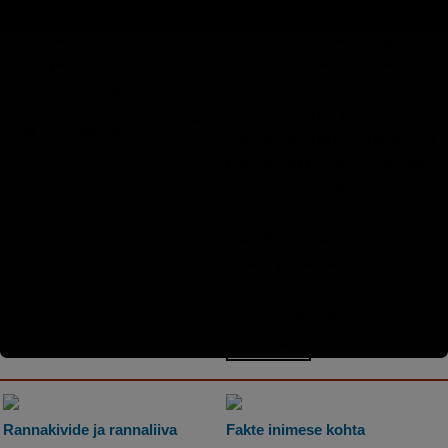
kaardil
nõuanne?
Mälumäng: Arva ära 10
Kui oleks olemas mingi
Euroopa jõe nimed, mida
eluraamat, vaid siis oleks
näed kaardil. Jaga tulemust
võimalik absoluutselt
usaldusväärne pilguheitmine
oma sõpradega...
tulevikule. Taro põhimõtted
tuginevad põhjuse-tagajärje
seadustele, mille järgi
inimene ise kujundab
tulevikku oma otsuste,
heade ja halbade valikute,
tegemiste ja
tegematajätmistega...
Rannakivide ja rannaliiva
Fakte inimese kohta