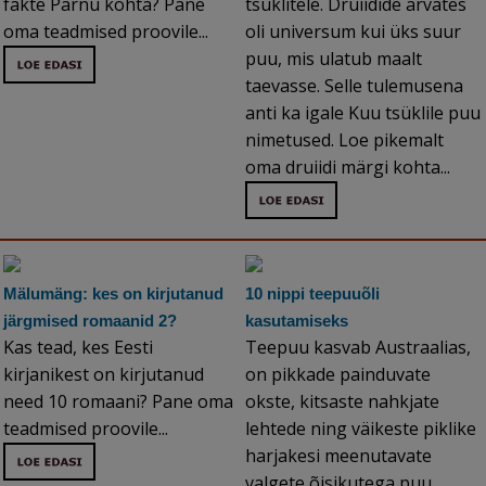
fakte Pärnu kohta? Pane
tsüklitele. Druiidide arvates
oma teadmised proovile...
oli universum kui üks suur
puu, mis ulatub maalt
taevasse. Selle tulemusena
anti ka igale Kuu tsüklile puu
nimetused. Loe pikemalt
oma druiidi märgi kohta...
Mälumäng: kes on kirjutanud
10 nippi teepuuõli
järgmised romaanid 2?
kasutamiseks
Kas tead, kes Eesti
Teepuu kasvab Austraalias,
kirjanikest on kirjutanud
on pikkade painduvate
need 10 romaani? Pane oma
okste, kitsaste nahkjate
teadmised proovile...
lehtede ning väikeste piklike
harjakesi meenutavate
valgete õisikutega puu.