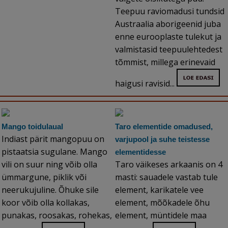
Teepuu raviomadusi tundsid
Austraalia aborigeenid juba
enne eurooplaste tulekut ja
valmistasid teepuulehtedest
tõmmist, millega erinevaid
haigusi ravisid...
Mango toidulaual
Taro elementide omadused,
Indiast pärit mangopuu on
varjupool ja suhe teistesse
pistaatsia sugulane. Mango
elementidesse
vili on suur ning võib olla
Taro väikeses arkaanis on 4
ümmargune, piklik või
masti: sauadele vastab tule
neerukujuline. Õhuke sile
element, karikatele vee
koor võib olla kollakas,
element, mõõkadele õhu
punakas, roosakas, rohekas,
element, müntidele maa