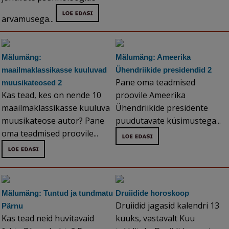
arvamusega...
Mälumäng:
Mälumäng: Ameerika
maailmaklassikasse kuuluvad
Ühendriikide presidendid 2
Pane oma teadmised
muusikateosed 2
Kas tead, kes on nende 10
proovile Ameerika
maailmaklassikasse kuuluva
Ühendriikide presidente
muusikateose autor? Pane
puudutavate küsimustega...
oma teadmised proovile...
Mälumäng: Tuntud ja tundmatu
Druiidide horoskoop
Druiidid jagasid kalendri 13
Pärnu
Kas tead neid huvitavaid
kuuks, vastavalt Kuu