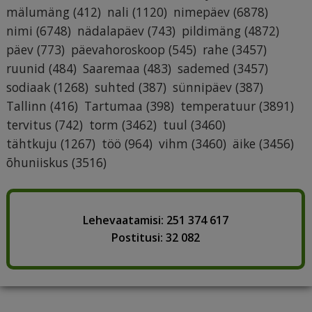
mälumäng
(412)
nali
(1120)
nimepäev
(6878)
nimi
(6748)
nädalapäev
(743)
pildimäng
(4872)
päev
(773)
päevahoroskoop
(545)
rahe
(3457)
ruunid
(484)
Saaremaa
(483)
sademed
(3457)
sodiaak
(1268)
suhted
(387)
sünnipäev
(387)
Tallinn
(416)
Tartumaa
(398)
temperatuur
(3891)
tervitus
(742)
torm
(3462)
tuul
(3460)
tähtkuju
(1267)
töö
(964)
vihm
(3460)
äike
(3456)
õhuniiskus
(3516)
Lehevaatamisi: 251 374 617
Postitusi: 32 082