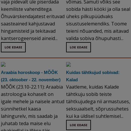
vaja pidevalt üle piserdada
võimas. Samuti võiks see
keemiliste vahenditega.
sobida hästi kööki ja olla seal
Õhuvärskendajatest erituvad
üheks pilkupüüdvaks
saasteained kahjustavad
sisustuselemendiks. Toome
hingamisteid ja tekitavad
teieni nõuanded, mis aitavad
kantserogeenseid aineid...
valida sobiva õhupuhasti...
Araabia horoskoop - MÕÕK
Kuidas tähtkujud sobivad:
(23. oktoober - 22. november)
Kalad
MÕÕK (23.10-22.11): Araabia
Vaatleme, kuidas Kalade
astroloogia kohaselt on
tähtkuju sobib teiste
igale mehele ja naisele antud
tähtkujudega nii armastuses,
sünnihetkel kaasa
seksuaalselt, sõprussuhetes
lahingurelv, mis saadab ja
kui ka üldisel suhtlemisel...
juhatab teda maise elu
ebakindlal ja lõkse täis