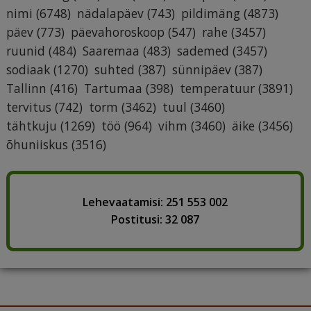
nimi
(6748)
nädalapäev
(743)
pildimäng
(4873)
päev
(773)
päevahoroskoop
(547)
rahe
(3457)
ruunid
(484)
Saaremaa
(483)
sademed
(3457)
sodiaak
(1270)
suhted
(387)
sünnipäev
(387)
Tallinn
(416)
Tartumaa
(398)
temperatuur
(3891)
tervitus
(742)
torm
(3462)
tuul
(3460)
tähtkuju
(1269)
töö
(964)
vihm
(3460)
äike
(3456)
õhuniiskus
(3516)
Lehevaatamisi: 251 553 002
Postitusi: 32 087