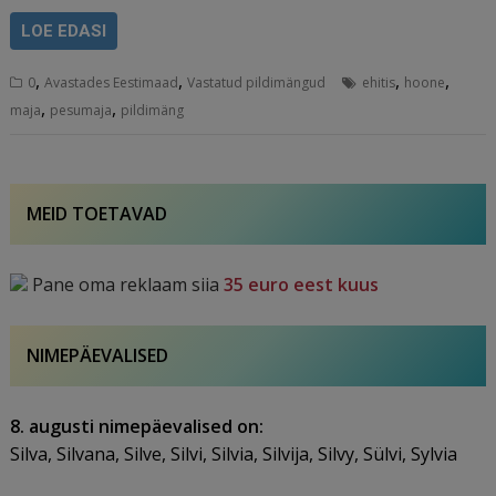
LOE EDASI
,
,
,
,
0
Avastades Eestimaad
Vastatud pildimängud
ehitis
hoone
,
,
maja
pesumaja
pildimäng
MEID TOETAVAD
Pane oma reklaam siia
35 euro eest kuus
NIMEPÄEVALISED
8. augusti nimepäevalised on:
Silva, Silvana, Silve, Silvi, Silvia, Silvija, Silvy, Sülvi, Sylvia