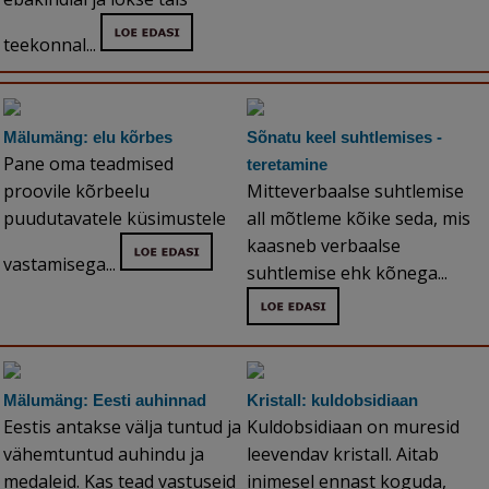
teekonnal...
Mälumäng: elu kõrbes
Sõnatu keel suhtlemises -
Pane oma teadmised
teretamine
proovile kõrbeelu
Mitteverbaalse suhtlemise
puudutavatele küsimustele
all mõtleme kõike seda, mis
kaasneb verbaalse
vastamisega...
suhtlemise ehk kõnega...
Mälumäng: Eesti auhinnad
Kristall: kuldobsidiaan
Eestis antakse välja tuntud ja
Kuldobsidiaan on muresid
vähemtuntud auhindu ja
leevendav kristall. Aitab
medaleid. Kas tead vastuseid
inimesel ennast koguda,