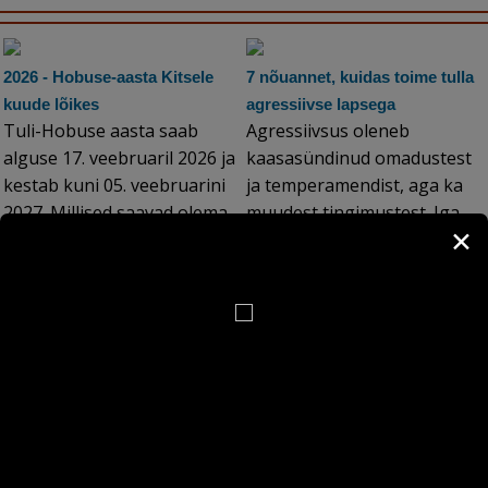
2026 - Hobuse-aasta Kitsele
7 nõuannet, kuidas toime tulla
kuude lõikes
agressiivse lapsega
Tuli-Hobuse aasta saab
Agressiivsus oleneb
alguse 17. veebruaril 2026 ja
kaasasündinud omadustest
kestab kuni 05. veebruarini
ja temperamendist, aga ka
2027. Millised saavad olema
muudest tingimustest. Iga
✕
umbes kuuajalised perioodid
inimene ja ka laps on
2026. ja 2027. aasta alguses
võimeline agressiivsuseks,
kui on viidud viimse piirini...
KItsele?...
Test: mitu last Sul olema
10 halba harjumust, mis võivad
peaks?
hävitada Sinu suhte
Testi kaudu saad teada, mitu
Iga lähedane suhe on väga