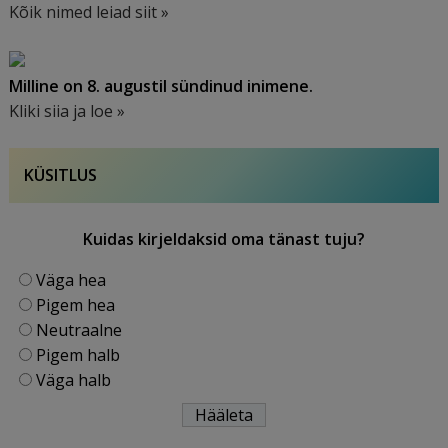
Kõik nimed leiad siit »
Milline on 8. augustil sündinud inimene.
Kliki siia ja loe »
KÜSITLUS
Kuidas kirjeldaksid oma tänast tuju?
Väga hea
Pigem hea
Neutraalne
Pigem halb
Väga halb