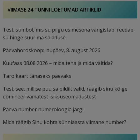
VIIMASE 24 TUNNI LOETUMAD ARTIKLID
Test: sümbol, mis su pilgu esimesena vangistab, reedab
su hinge suurima saladuse
Päevahoroskoop: laupäev, 8. august 2026
Kuufaas 08.08.2026 – mida teha ja mida vältida?
Taro kaart tänaseks päevaks
Test: see, millise puu sa pildilt valid, räägib sinu kõige
domineerivamatest isiksuseomadustest
Päeva number numeroloogia järgi
Mida räägib Sinu kohta sünniaasta viimane number?