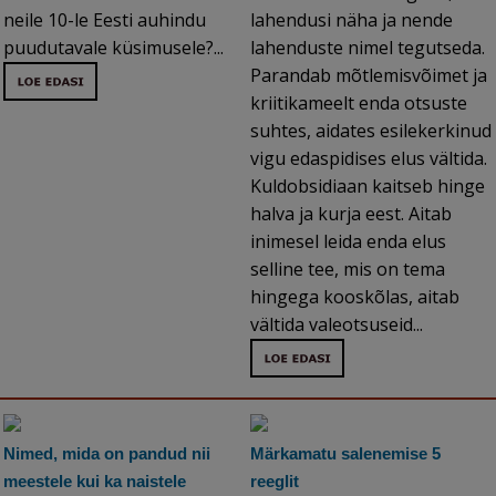
neile 10-le Eesti auhindu
lahendusi näha ja nende
puudutavale küsimusele?...
lahenduste nimel tegutseda.
Parandab mõtlemisvõimet ja
kriitikameelt enda otsuste
suhtes, aidates esilekerkinud
vigu edaspidises elus vältida.
Kuldobsidiaan kaitseb hinge
halva ja kurja eest. Aitab
inimesel leida enda elus
selline tee, mis on tema
hingega kooskõlas, aitab
vältida valeotsuseid...
Nimed, mida on pandud nii
Märkamatu salenemise 5
meestele kui ka naistele
reeglit