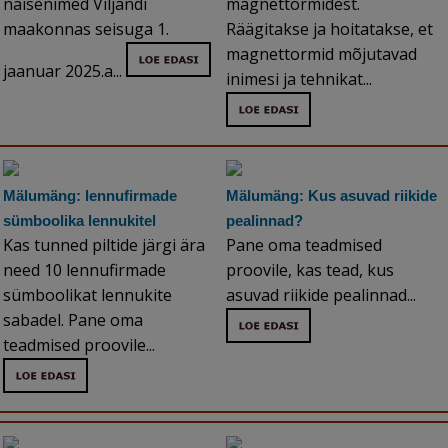
naisenimed Viljandi
magnettormidest.
maakonnas seisuga 1.
Räägitakse ja hoitatakse, et
magnettormid mõjutavad
jaanuar 2025.a...
inimesi ja tehnikat...
Mälumäng: lennufirmade
Mälumäng: Kus asuvad riikide
sümboolika lennukitel
pealinnad?
Kas tunned piltide järgi ära
Pane oma teadmised
need 10 lennufirmade
proovile, kas tead, kus
sümboolikat lennukite
asuvad riikide pealinnad...
sabadel. Pane oma
teadmised proovile...