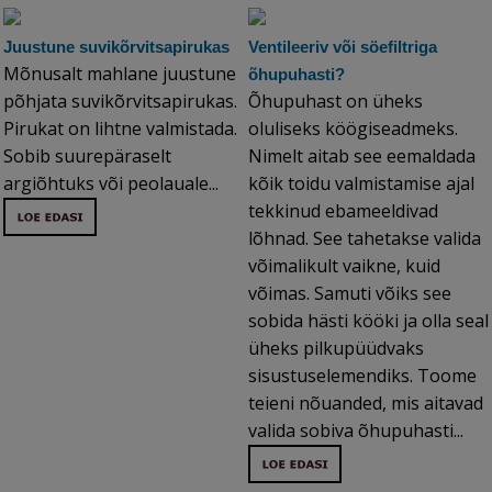
Juustune suvikõrvitsapirukas
Ventileeriv või söefiltriga
Mõnusalt mahlane juustune
õhupuhasti?
põhjata suvikõrvitsapirukas.
Õhupuhast on üheks
Pirukat on lihtne valmistada.
oluliseks köögiseadmeks.
Sobib suurepäraselt
Nimelt aitab see eemaldada
argiõhtuks või peolauale...
kõik toidu valmistamise ajal
tekkinud ebameeldivad
lõhnad. See tahetakse valida
võimalikult vaikne, kuid
võimas. Samuti võiks see
sobida hästi kööki ja olla seal
üheks pilkupüüdvaks
sisustuselemendiks. Toome
teieni nõuanded, mis aitavad
valida sobiva õhupuhasti...