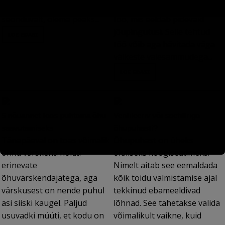
last Sul, iseloomu tüübiga
õrn ning selle hoidmine on
seonduvalt, olema peaks...
töö, mis eeldab pidevaid
jõupingutusi. Selle tehtud
töö võib aga hävitada väga
väikeste valesammudega...
5 nõuannet toas puhtama õhu
Ventileeriv või söefiltriga
saavutamiseks
õhupuhasti?
Tänapäeval on toas võimalik
Õhupuhast on üheks
õhku värskena hoida
oluliseks köögiseadmeks.
erinevate
Nimelt aitab see eemaldada
õhuvärskendajatega, aga
kõik toidu valmistamise ajal
värskusest on nende puhul
tekkinud ebameeldivad
asi siiski kaugel. Paljud
lõhnad. See tahetakse valida
usuvadki müüti, et kodu on
võimalikult vaikne, kuid