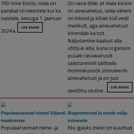
100 nime Eestis, mida on
On vana tõde, et mida kiirem
pandud nii meestele kui ka
on ainevahetus, seda vähem
naistele, seisuga 1. jaanuar
on kilosid ja kõlab küll veidi
imelikult, aga ainevahetust
2024.a.
kiirendab ka toit.
Näljutamine kaalust alla
võtta ei aita, kuna organism
püüab rasvavarusid
säästureiimil säilitada.
Hommikusöök stimuleerib
ainevahetust ja on just
seetõttu oluline...
Populaarseimad nimed Viljandi
Magnettormid ja nende mõju
maakonnas
inimesele
Populaarseimad mehe- ja
Eks igaüks meist on kuulnud