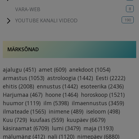
8
VARA-WEB
190
YOUTUBE KANALI VIDEOD
MÄRKSÕNAD
ajalugu
(451)
amet
(609)
anekdoot
(1054)
armastus
(1053)
astroloogia
(1442)
Eesti
(2222)
ehitis
(2008)
ennustus
(1442)
esoteerika
(2436)
Harjumaa
(467)
hoone
(1464)
horoskoop
(1521)
huumor
(1119)
ilm
(5398)
ilmaennustus
(3459)
ilmateade
(1565)
inimene
(489)
iseloom
(498)
Kuu
(729)
kuufaas
(559)
kuupäev
(6679)
käsiraamat
(6709)
lumi
(3479)
maja
(1193)
mälumäng
(412)
nali
(1120)
nimepäev
(6880)