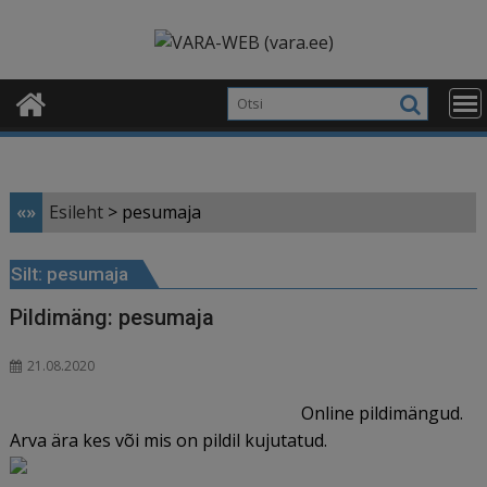
Skip
modal-check
to
content
«»
Esileht
>
pesumaja
Silt:
pesumaja
Pildimäng: pesumaja
21.08.2020
Online pildimängud.
Arva ära kes või mis on pildil kujutatud.