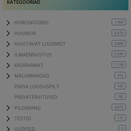
KATEGOORIAD
1,964
HOROSKOOBID
6,470
HUUMOR
4,684
HUVITAVAT LUGEMIST
5,389
ILMAENNUSTUS
7,138
KÄSIRAAMAT
412
MÄLUMÄNGUD
105
PÄEVA LOODUSPILT
742
PÄEVATERVITUSED
4,873
PILDIMÄNG
115
TESTID
6
UUDISED