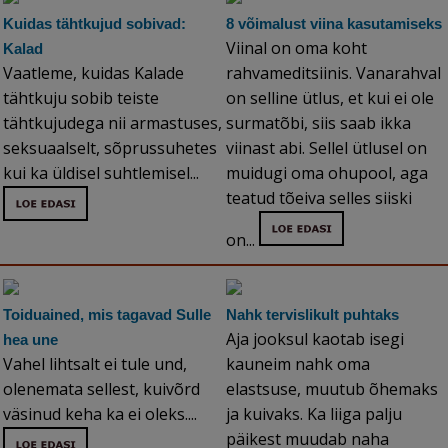
Kuidas tähtkujud sobivad:
8 võimalust viina kasutamiseks
Viinal on oma koht
Kalad
Vaatleme, kuidas Kalade
rahvameditsiinis. Vanarahval
tähtkuju sobib teiste
on selline ütlus, et kui ei ole
tähtkujudega nii armastuses,
surmatõbi, siis saab ikka
seksuaalselt, sõprussuhetes
viinast abi. Sellel ütlusel on
kui ka üldisel suhtlemisel...
muidugi oma ohupool, aga
teatud tõeiva selles siiski
on...
Toiduained, mis tagavad Sulle
Nahk tervislikult puhtaks
Aja jooksul kaotab isegi
hea une
Vahel lihtsalt ei tule und,
kauneim nahk oma
olenemata sellest, kuivõrd
elastsuse, muutub õhemaks
väsinud keha ka ei oleks....
ja kuivaks. Ka liiga palju
päikest muudab naha