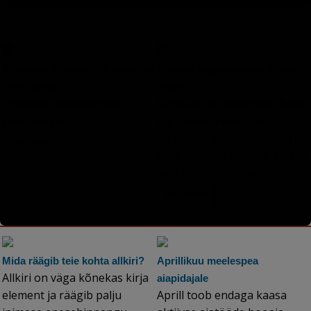
Erinevate tähemärkide peamine
Koduse majapidamise lihtsaid
vorm ja vari
nippe
Erinevate tähemärkide
Kopituslõhn kohvritest kaob,
peamine vorm ja vari...
kui pühkida neid seest
äädikasse kastetud lapiga ja
lasta lahtiselt kuivada. Lisaks
veel palju teisi nõuandeid...
Mida räägib teie kohta allkiri?
Aprillikuu meelespea
Allkiri on väga kõnekas kirja
aiapidajale
element ja räägib palju
Aprill toob endaga kaasa