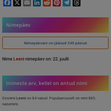
F
X
E
Li
R
Pi
T
T
a
m
n
e
n
el
h
c
ai
k
d
te
e
r
e
l
e
di
r
g
e
Nimepäev
b
dI
t
e
ra
a
o
n
st
m
d
Nimepäevani on jäänud 349 päeva!
o
s
k
Nime
Leeni
nimepäev on: 22. juulil
Inimeste arv, kellel on antud nimi
Eesnimi
Leeni
on 84 naisel. Populaarsuselt on nimi 885.
naisenimi.