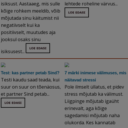
isiksust. Aastaaeg, mis sulle
lehtede roheline värvus...
kõige rohkem meeldib, võib
mõjutada sinu käitumist nii
negatiivselt kui ka
positiivselt, muutudes aja
jooksul osaks sinu
isiksusest...
Test: kas partner petab Sind?
7 märki inimese välimuses, mis
Testi kaudu saad teada, kui
näitavad stressi
suur on suur on tõenäosus,
Pole ilmselt üllatus, et pidev
et partner Sind petab...
stress mõjutab ka välimust.
Liigpinge mõjutab igaüht
erinevalt, aga kõige
sagedamisi mõjutab naha
olukorda. Kes kannatab