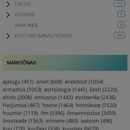
115
TESTID
6
UUDISED
8
VARA-WEB
190
YOUTUBE KANALI VIDEOD
MÄRKSÕNAD
ajalugu
(451)
amet
(609)
anekdoot
(1054)
armastus
(1053)
astroloogia
(1441)
Eesti
(2220)
ehitis
(2008)
ennustus
(1442)
esoteerika
(2436)
Harjumaa
(467)
hoone
(1464)
horoskoop
(1520)
huumor
(1119)
ilm
(5396)
ilmaennustus
(3459)
ilmateade
(1563)
inimene
(489)
iseloom
(498)
Kuu
(728)
kuufaas
(558)
kuupäev
(6679)