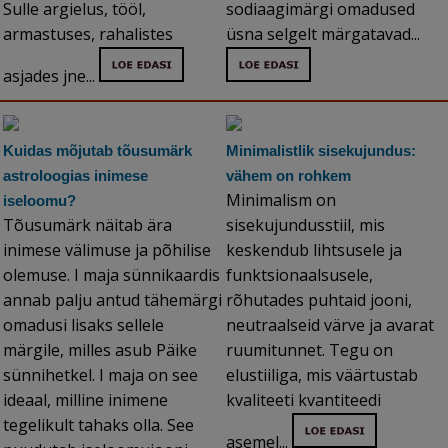
Sulle argielus, tööl,
sodiaagimärgi omadused
armastuses, rahalistes
üsna selgelt märgatavad...
asjades jne...
Kuidas mõjutab tõusumärk
Minimalistlik sisekujundus:
astroloogias inimese
vähem on rohkem
Minimalism on
iseloomu?
Tõusumärk näitab ära
sisekujundusstiil, mis
inimese välimuse ja põhilise
keskendub lihtsusele ja
olemuse. I maja sünnikaardis
funktsionaalsusele,
annab palju antud tähemärgi
rõhutades puhtaid jooni,
omadusi lisaks sellele
neutraalseid värve ja avarat
märgile, milles asub Päike
ruumitunnet. Tegu on
sünnihetkel. I maja on see
elustiiliga, mis väärtustab
ideaal, milline inimene
kvaliteeti kvantiteedi
tegelikult tahaks olla. See
asemel...