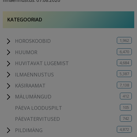
Ilmaennustus: 07.08.2026
KATEGOORIAD
1,962
HOROSKOOBID
6,470
HUUMOR
4,684
HUVITAVAT LUGEMIST
5,387
ILMAENNUSTUS
7,138
KÄSIRAAMAT
412
MÄLUMÄNGUD
105
PÄEVA LOODUSPILT
742
PÄEVATERVITUSED
4,872
PILDIMÄNG