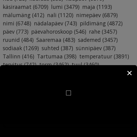
käsiraamat
(6709)
lumi
(3479)
maja
(1193)
mälumäng
(412)
nali
(1120)
nimepäev
(6879)
nimi
(6748)
nädalapäev
(743)
pildimäng
(4872)
päev
(773)
päevahoroskoop
(546)
rahe
(3457)
ruunid
(484)
Saaremaa
(483)
sademed
(3457)
sodiaak
(1269)
suhted
(387)
sünnipäev
(387)
Tallinn
(416)
Tartumaa
(398)
temperatuur
(3891)
tervitus
(742)
torm
(3462)
tuul
(3460)
✕
tähtkuju
(1268)
töö
(964)
vihm
(3460)
äike
(3456)
õhuniiskus
(3516)
Lehevaatamisi: 251 453 538
Postitusi: 32 082