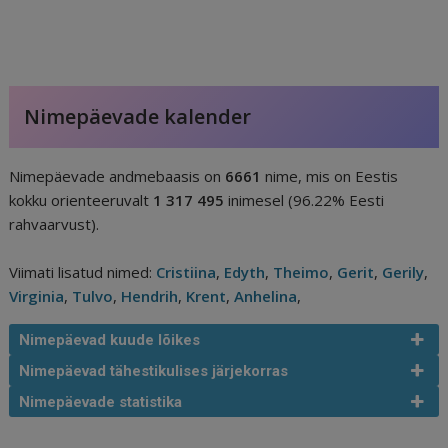
Nimepäevade kalender
Nimepäevade andmebaasis on
6661
nime, mis on Eestis
kokku orienteeruvalt
1 317 495
inimesel (96.22% Eesti
rahvaarvust).
Viimati lisatud nimed:
Cristiina
,
Edyth
,
Theimo
,
Gerit
,
Gerily
,
Virginia
,
Tulvo
,
Hendrih
,
Krent
,
Anhelina
,
Nimepäevad kuude lõikes
Nimepäevad tähestikulises järjekorras
Nimepäevade statistika