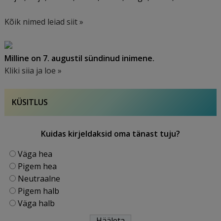
Kõik nimed leiad siit »
Milline on 7. augustil sündinud inimene.
Kliki siia ja loe »
KÜSITLUS
Kuidas kirjeldaksid oma tänast tuju?
Väga hea
Pigem hea
Neutraalne
Pigem halb
Väga halb