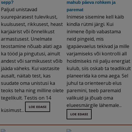
sepp?
mahub päeva rohkem ja
Paljud unistavad
paremat
suurepärasest tulevikust,
Inimese sisemine kell käib
kuulsusest, rikkusest, heast
kindla rütmi järgi. Kui
karjäärist või õnnelikust
inimene õpib vabastama
armastusest. Unelmate
neid pingeid, mis
teostamine nõuab alati aga
igapäevaelus tekivad ja mille
ka tööd ja pingutusi, ainult
varjamiseks või kontrolli all
andest või sarmikusest võib
hoidmiseks nii palju energiat
jääda väheks. Kui vastasite
kulub, siis oskab ta teadlikult
ausalt, näitab test, kas
planeerida ka oma aega. Sel
suudate oma unistusi ka
juhul ta orienteerub elus
teoks teha ning milline olete
paremini, teeb paremaid
tegelikult. Testis on 14
valikuid ja jõuab oma
elueesmärgile lähemale...
küsimust...