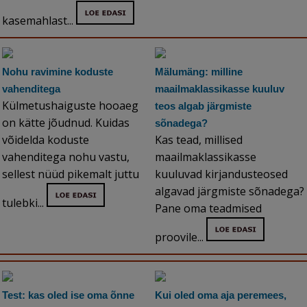
kasemahlast...
Nohu ravimine koduste
Mälumäng: milline
vahenditega
maailmaklassikasse kuuluv
Külmetushaiguste hooaeg
teos algab järgmiste
on kätte jõudnud. Kuidas
sõnadega?
võidelda koduste
Kas tead, millised
vahenditega nohu vastu,
maailmaklassikasse
sellest nüüd pikemalt juttu
kuuluvad kirjandusteosed
algavad järgmiste sõnadega?
tulebki...
Pane oma teadmised
proovile...
Test: kas oled ise oma õnne
Kui oled oma aja peremees,