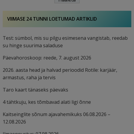
VIIMASE 24 TUNNI LOETUMAD ARTIKLID
Test: sümbol, mis su pilgu esimesena vangistab, reedab
su hinge suurima saladuse
Päevahoroskoop: reede, 7. august 2026
2026. aasta head ja halvad perioodid Rotile: karjäär,
armastus, raha ja tervis
Taro kaart tänaseks päevaks
4 tähtkuju, kes tõmbavad alati ligi õnne
Kaitseinglite sõnum ajavahemikuks 06.08.2026 –
12.08.2026