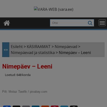
Skip
modal-check
to
content
Esileht
>
KÄSIRAAMAT
>
Nimepäevad
>
«»
Nimepäevad ja statistika
>
Nimepäev – Leeni
Nimepäev – Leeni
Loetud: 648 korda
Pilt:
Motaz Tawfik / pixabay.com