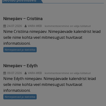
Seotud postitused
o
n
st
m
d
o
s
k
Nimepäev – Cristiina
24.07.2026
VARA-WEB
Nimepäev
kommenteerimine on välja lülitatud
Nime Cristiina nimepäev. Nimepäevade kalendrist leiad
–
Cristiina
selle nime kohta veel mitmesugust huvitavat
informatsiooni.
Nimepäevad ja statistika
Nimepäev – Edyth
09.07.2026
VARA-WEB
Nimepäev
kommenteerimine on välja lülitatud
Nime Edyth nimepäev. Nimepäevade kalendrist leiad
–
Edyth
selle nime kohta veel mitmesugust huvitavat
informatsiooni.
Nimepäevad ja statistika