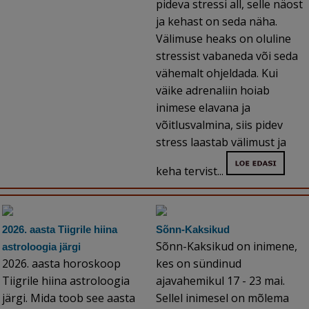
pideva stressi all, selle näost
ja kehast on seda näha.
Välimuse heaks on oluline
stressist vabaneda või seda
vähemalt ohjeldada. Kui
väike adrenaliin hoiab
inimese elavana ja
võitlusvalmina, siis pidev
stress laastab välimust ja
keha tervist...
2026. aasta Tiigrile hiina
Sõnn-Kaksikud
Sõnn-Kaksikud on inimene,
astroloogia järgi
2026. aasta horoskoop
kes on sündinud
Tiigrile hiina astroloogia
ajavahemikul 17 - 23 mai.
järgi. Mida toob see aasta
Sellel inimesel on mõlema