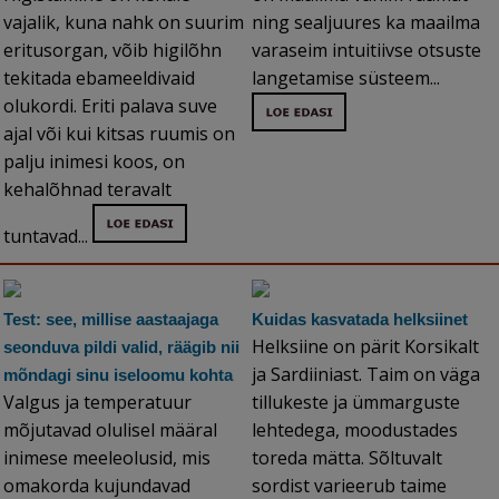
vajalik, kuna nahk on suurim
ning sealjuures ka maailma
eritusorgan, võib higilõhn
varaseim intuitiivse otsuste
tekitada ebameeldivaid
langetamise süsteem...
olukordi. Eriti palava suve
ajal või kui kitsas ruumis on
palju inimesi koos, on
kehalõhnad teravalt
tuntavad...
Test: see, millise aastaajaga
Kuidas kasvatada helksiinet
Helksiine on pärit Korsikalt
seonduva pildi valid, räägib nii
ja Sardiiniast. Taim on väga
mõndagi sinu iseloomu kohta
Valgus ja temperatuur
tillukeste ja ümmarguste
mõjutavad olulisel määral
lehtedega, moodustades
inimese meeleolusid, mis
toreda mätta. Sõltuvalt
omakorda kujundavad
sordist varieerub taime