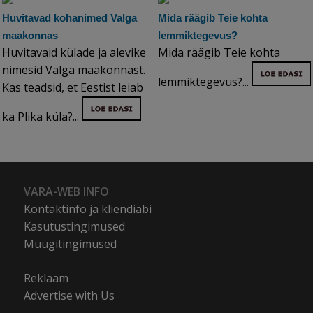
Huvitavad kohanimed Valga
Mida räägib Teie kohta
maakonnas
lemmiktegevus?
Huvitavaid külade ja alevike
Mida räägib Teie kohta
nimesid Valga maakonnast.
lemmiktegevus?...
Kas teadsid, et Eestist leiab
ka Plika küla?...
VARA-WEB INFO
Kontaktinfo ja kliendiabi
Kasutustingimused
Müügitingimused
Reklaam
Advertise with Us