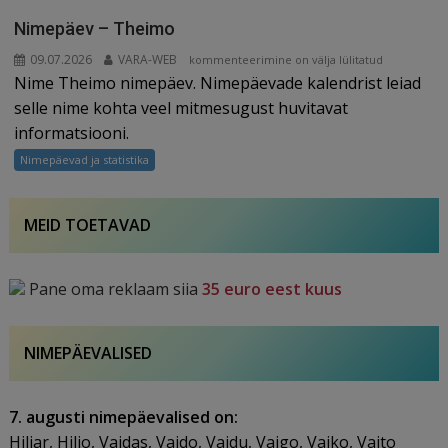
Nimepäev – Theimo
09.07.2026
VARA-WEB
Nimepäev
kommenteerimine on välja lülitatud
Nime Theimo nimepäev. Nimepäevade kalendrist leiad
–
Theimo
selle nime kohta veel mitmesugust huvitavat
informatsiooni.
Nimepäevad ja statistika
MEID TOETAVAD
Pane oma reklaam siia
35 euro eest kuus
NIMEPÄEVALISED
7. augusti nimepäevalised on:
Hiljar, Hiljo, Vaidas, Vaido, Vaidu, Vaigo, Vaiko, Vaito