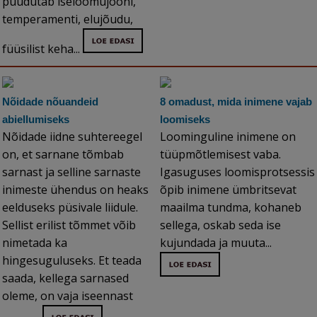
puudutab iseloomujooni,
temperamenti, elujõudu,
füüsilist keha...
Nõidade nõuandeid
8 omadust, mida inimene vajab
abiellumiseks
loomiseks
Nõidade iidne suhtereegel
Loominguline inimene on
on, et sarnane tõmbab
tüüpmõtlemisest vaba.
sarnast ja selline sarnaste
Igasuguses loomisprotsessis
inimeste ühendus on heaks
õpib inimene ümbritsevat
eelduseks püsivale liidule.
maailma tundma, kohaneb
Sellist erilist tõmmet võib
sellega, oskab seda ise
nimetada ka
kujundada ja muuta...
hingesuguluseks. Et teada
saada, kellega sarnased
oleme, on vaja iseennast