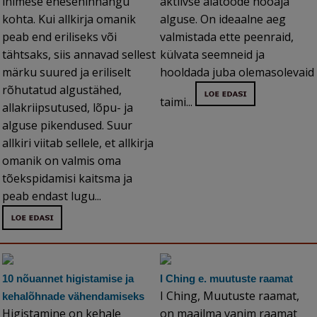
inimese enesehinnangu
aktiivse aiatööde hooaja
kohta. Kui allkirja omanik
alguse. On ideaalne aeg
peab end eriliseks või
valmistada ette peenraid,
tähtsaks, siis annavad sellest
külvata seemneid ja
märku suured ja eriliselt
hooldada juba olemasolevaid
rõhutatud algustähed,
taimi...
allakriipsutused, lõpu- ja
alguse pikendused. Suur
allkiri viitab sellele, et allkirja
omanik on valmis oma
tõekspidamisi kaitsma ja
peab endast lugu...
10 nõuannet higistamise ja
I Ching e. muutuste raamat
I Ching, Muutuste raamat,
kehalõhnade vähendamiseks
Higistamine on kehale
on maailma vanim raamat