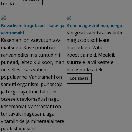
tunda...
Kevadised turgutajad - kase- ja
Külm magustoit marjadega
Kergesti valmistatav külm
vahtramahl
Kasemahl on vaevutuntava
magustoit sobivate
maitsega. Kase puhul on
marjadega. Vähe
rahvameditsiinis tuntud nii
koostisaineid. Meeldib
pungad, lehed kui koor, mahl
suurtele ja väikestele
on selles osas vähem
maiasmokkadele...
populaarne. Vahtramahl on
samuti organismi puhastaja
ja turgutaja, kuid tal pole
otseselt raviomadusi nagu
kasemahlal. Vahtramahl on
tuntavalt magusam, aga
vitamiinide ja mineraalainete
poolest vaesem