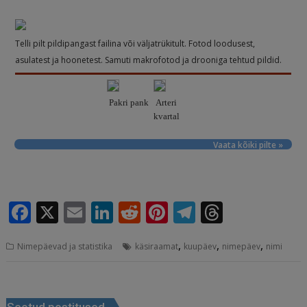
Telli pilt pildipangast failina või väljatrükitult. Fotod loodusest,
asulatest ja hoonetest. Samuti makrofotod ja drooniga tehtud pildid.
Pakri pank
Arteri
kvartal
Vaata kõiki pilte »
F
X
E
Li
R
Pi
T
T
a
m
n
e
n
el
h
,
,
,
Nimepäevad ja statistika
käsiraamat
kuupäev
nimepäev
nimi
c
ai
k
d
te
e
r
e
l
e
di
r
g
e
Navigeerimine
b
dI
t
e
ra
a