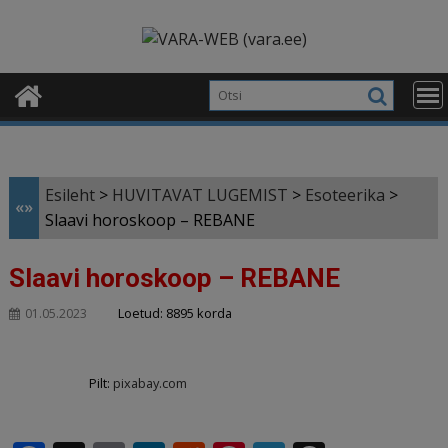
Skip
modal-check
to
content
Esileht
>
HUVITAVAT LUGEMIST
>
Esoteerika
>
«»
Slaavi horoskoop – REBANE
Slaavi horoskoop – REBANE
Loetud: 8895 korda
01.05.2023
Pilt:
pixabay.com