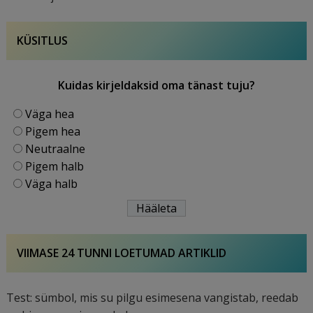
KÜSITLUS
Kuidas kirjeldaksid oma tänast tuju?
Väga hea
Pigem hea
Neutraalne
Pigem halb
Väga halb
VIIMASE 24 TUNNI LOETUMAD ARTIKLID
Test: sümbol, mis su pilgu esimesena vangistab, reedab