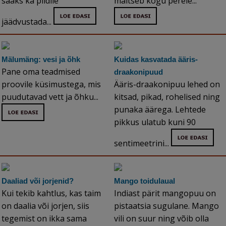
saaks ka pildile
maitseb kogu perele...
jäädvustada...
Mälumäng: vesi ja õhk
Kuidas kasvatada ääris-
Pane oma teadmised
draakonipuud
proovile küsimustega, mis
Ääris-draakonipuu lehed on
puudutavad vett ja õhku...
kitsad, pikad, rohelised ning
punaka äärega. Lehtede
pikkus ulatub kuni 90
sentimeetrini...
Daaliad või jorjenid?
Mango toidulaual
Kui tekib kahtlus, kas taim
Indiast pärit mangopuu on
on daalia või jorjen, siis
pistaatsia sugulane. Mango
tegemist on ikka sama
vili on suur ning võib olla