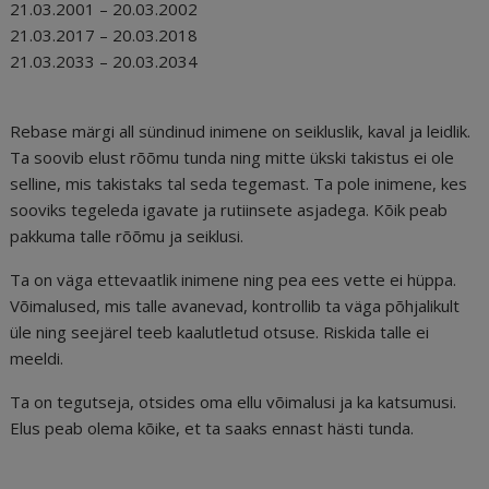
21.03.2001 – 20.03.2002
21.03.2017 – 20.03.2018
21.03.2033 – 20.03.2034
Rebase märgi all sündinud inimene on seikluslik, kaval ja leidlik.
Ta soovib elust rõõmu tunda ning mitte ükski takistus ei ole
selline, mis takistaks tal seda tegemast. Ta pole inimene, kes
sooviks tegeleda igavate ja rutiinsete asjadega. Kõik peab
pakkuma talle rõõmu ja seiklusi.
Ta on väga ettevaatlik inimene ning pea ees vette ei hüppa.
Võimalused, mis talle avanevad, kontrollib ta väga põhjalikult
üle ning seejärel teeb kaalutletud otsuse. Riskida talle ei
meeldi.
Ta on tegutseja, otsides oma ellu võimalusi ja ka katsumusi.
Elus peab olema kõike, et ta saaks ennast hästi tunda.