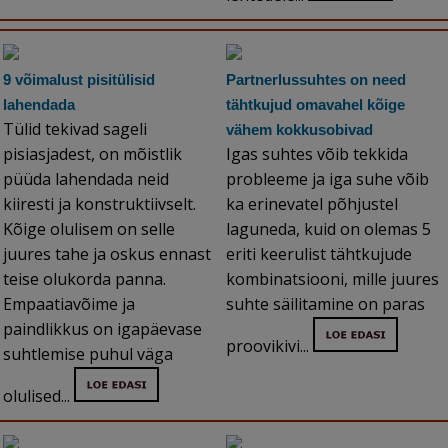
9 võimalust pisitülisid
Partnerlussuhtes on need
lahendada
tähtkujud omavahel kõige
Tülid tekivad sageli
vähem kokkusobivad
pisiasjadest, on mõistlik
Igas suhtes võib tekkida
püüda lahendada neid
probleeme ja iga suhe võib
kiiresti ja konstruktiivselt.
ka erinevatel põhjustel
Kõige olulisem on selle
laguneda, kuid on olemas 5
juures tahe ja oskus ennast
eriti keerulist tähtkujude
teise olukorda panna.
kombinatsiooni, mille juures
Empaatiavõime ja
suhte säilitamine on paras
paindlikkus on igapäevase
proovikivi...
suhtlemise puhul väga
olulised...