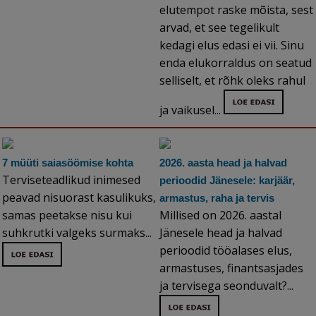
elutempot raske mõista, sest
arvad, et see tegelikult
kedagi elus edasi ei vii. Sinu
enda elukorraldus on seatud
selliselt, et rõhk oleks rahul
ja vaikusel...
7 müüti saiasöömise kohta
2026. aasta head ja halvad
Terviseteadlikud inimesed
perioodid Jänesele: karjäär,
peavad nisuorast kasulikuks,
armastus, raha ja tervis
samas peetakse nisu kui
Millised on 2026. aastal
suhkrutki valgeks surmaks...
Jänesele head ja halvad
perioodid tööalases elus,
armastuses, finantsasjades
ja tervisega seonduvalt?...