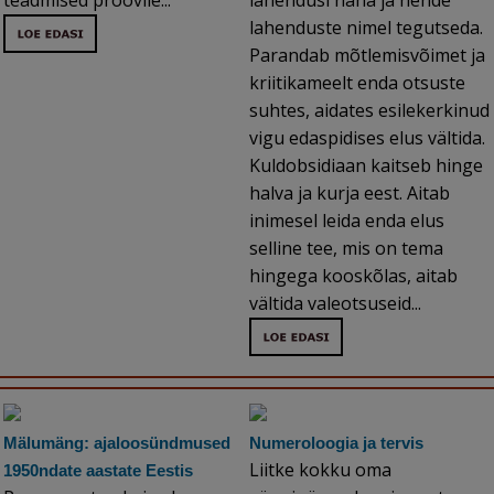
teadmised proovile...
lahendusi näha ja nende
lahenduste nimel tegutseda.
Parandab mõtlemisvõimet ja
kriitikameelt enda otsuste
suhtes, aidates esilekerkinud
vigu edaspidises elus vältida.
Kuldobsidiaan kaitseb hinge
halva ja kurja eest. Aitab
inimesel leida enda elus
selline tee, mis on tema
hingega kooskõlas, aitab
vältida valeotsuseid...
Mälumäng: ajaloosündmused
Numeroloogia ja tervis
Liitke kokku oma
1950ndate aastate Eestis