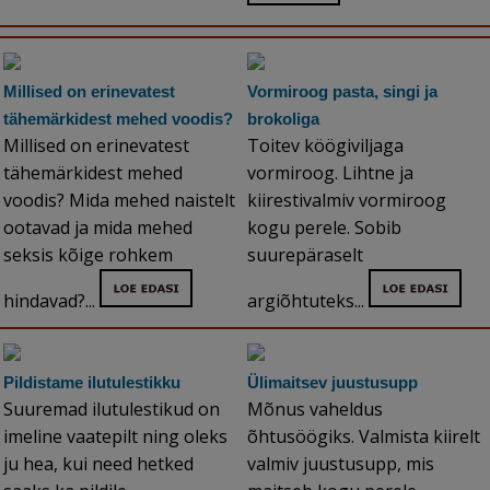
Millised on erinevatest
Vormiroog pasta, singi ja
tähemärkidest mehed voodis?
brokoliga
Millised on erinevatest
Toitev köögiviljaga
tähemärkidest mehed
vormiroog. Lihtne ja
voodis? Mida mehed naistelt
kiirestivalmiv vormiroog
ootavad ja mida mehed
kogu perele. Sobib
seksis kõige rohkem
suurepäraselt
hindavad?...
argiõhtuteks...
Pildistame ilutulestikku
Ülimaitsev juustusupp
Suuremad ilutulestikud on
Mõnus vaheldus
imeline vaatepilt ning oleks
õhtusöögiks. Valmista kiirelt
ju hea, kui need hetked
valmiv juustusupp, mis