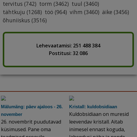
tervitus
(742)
torm
(3462)
tuul
(3460)
tähtkuju
(1268)
töö
(964)
vihm
(3460)
äike
(3456)
õhuniiskus
(3516)
Lehevaatamisi: 251 488 384
Postitusi: 32 086
Mälumäng: päev ajaloos - 26.
Kristall: kuldobsidiaan
Kuldobsidiaan on muresid
november
26. novembrit puudutavad
leevendav kristall. Aitab
küsimused. Pane oma
inimesel ennast koguda,