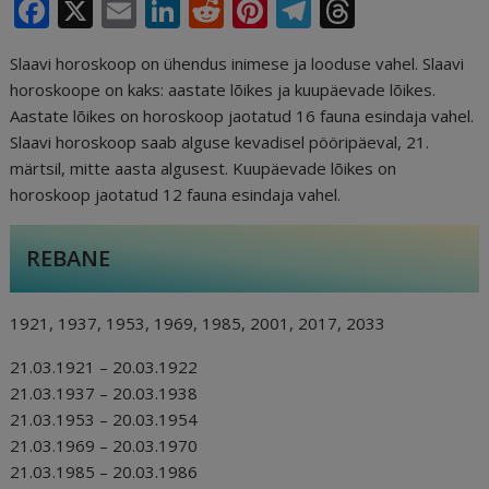
F
X
E
Li
R
Pi
T
T
a
m
n
e
n
el
h
Slaavi horoskoop on ühendus inimese ja looduse vahel. Slaavi
c
ai
k
d
te
e
r
horoskoope on kaks: aastate lõikes ja kuupäevade lõikes.
e
l
e
di
r
g
e
Aastate lõikes on horoskoop jaotatud 16 fauna esindaja vahel.
b
dI
t
e
ra
a
Slaavi horoskoop saab alguse kevadisel pööripäeval, 21.
märtsil, mitte aasta algusest. Kuupäevade lõikes on
o
n
st
m
d
horoskoop jaotatud 12 fauna esindaja vahel.
o
s
k
REBANE
1921, 1937, 1953, 1969, 1985, 2001, 2017, 2033
21.03.1921 – 20.03.1922
21.03.1937 – 20.03.1938
21.03.1953 – 20.03.1954
21.03.1969 – 20.03.1970
21.03.1985 – 20.03.1986