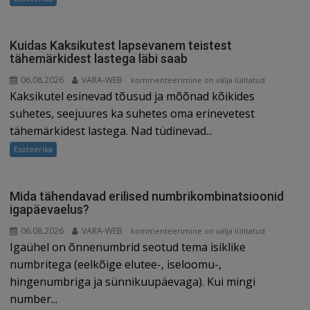
ööunega?
Kuidas Kaksikutest lapsevanem teistest
tähemärkidest lastega läbi saab
06.08.2026
VARA-WEB
Kuidas
kommenteerimine on välja lülitatud
Kaksikutel esinevad tõusud ja mõõnad kõikides
Kaksikutest
lapsevanem
suhetes, seejuures ka suhetes oma erinevetest
teistest
tähemärkidest lastega. Nad tüdinevad...
tähemärkidest
Esoteerika
lastega
läbi
saab
Mida tähendavad erilised numbrikombinatsioonid
igapäevaelus?
06.08.2026
VARA-WEB
Mida
kommenteerimine on välja lülitatud
Igaühel on õnnenumbrid seotud tema isiklike
tähendavad
erilised
numbritega (eelkõige elutee-, iseloomu-,
numbrikombinatsioonid
hingenumbriga ja sünnikuupäevaga). Kui mingi
igapäevaelus?
number...