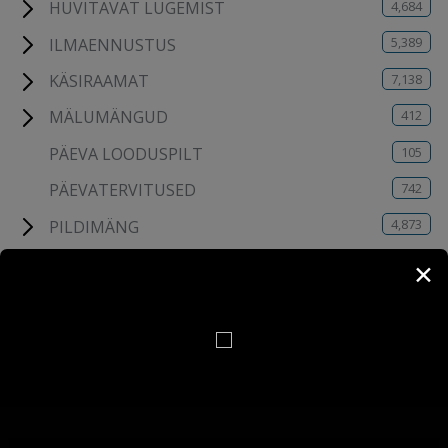
4,684
HUVITAVAT LUGEMIST
5,389
ILMAENNUSTUS
7,138
KÄSIRAAMAT
412
MÄLUMÄNGUD
105
PÄEVA LOODUSPILT
742
PÄEVATERVITUSED
4,873
PILDIMÄNG
115
TESTID
✕
6
UUDISED
8
VARA-WEB
190
YOUTUBE KANALI VIDEOD