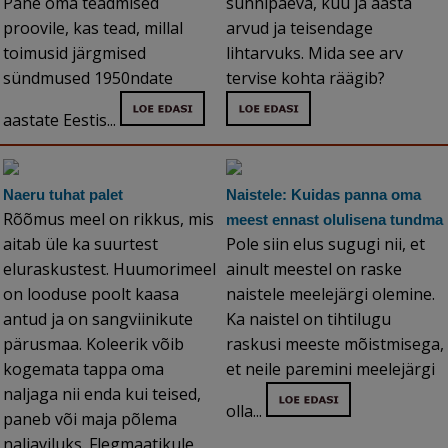
Pane oma teadmised
sünnipäeva, kuu ja aasta
proovile, kas tead, millal
arvud ja teisendage
toimusid järgmised
lihtarvuks. Mida see arv
sündmused 1950ndate
tervise kohta räägib?
aastate Eestis...
Naeru tuhat palet
Naistele: Kuidas panna oma
Rõõmus meel on rikkus, mis
meest ennast olulisena tundma
aitab üle ka suurtest
Pole siin elus sugugi nii, et
eluraskustest. Huumorimeel
ainult meestel on raske
on looduse poolt kaasa
naistele meelejärgi olemine.
antud ja on sangviinikute
Ka naistel on tihtilugu
pärusmaa. Koleerik võib
raskusi meeste mõistmisega,
kogemata tappa oma
et neile paremini meelejärgi
naljaga nii enda kui teised,
olla...
paneb või maja põlema
naljaviluks. Flegmaatikule