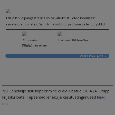
Telli pilt pildipangast failina või väljatrükitult. Fotod loodusest,
asulatest ja hoonetest. Samuti makrofotod ja drooniga tehtud pildid.
Mustamäe
Haabersti liiklussõlm
Riigigümnaasium
Vaata kõiki pilte »
NB! Lehekülje sisu kopeerimine ei ole lubatud OÜ A.J.A. Grupp
kirjaliku loata. Täpsemad lehekülje kasutustingimused
leiad
.
siit