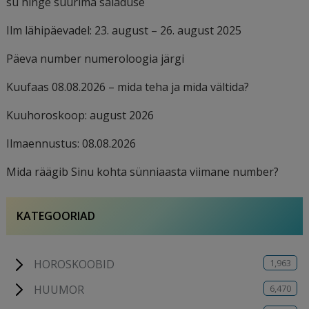
su hinge suurima saladuse
Ilm lähipäevadel: 23. august – 26. august 2025
Päeva number numeroloogia järgi
Kuufaas 08.08.2026 – mida teha ja mida vältida?
Kuuhoroskoop: august 2026
Ilmaennustus: 08.08.2026
Mida räägib Sinu kohta sünniaasta viimane number?
KATEGOORIAD
1,963
HOROSKOOBID
6,470
HUUMOR