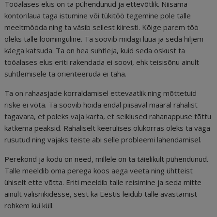
Tööalases elus on ta pühendunud ja ettevõtlik. Niisama
kontorilaua taga istumine või tükitöö tegemine pole talle
meeltmööda ning ta väsib sellest kiiresti. Kõige parem töö
oleks talle loominguline. Ta soovib midagi luua ja seda hiljem
käega katsuda. Ta on hea suhtleja, kuid seda oskust ta
tööalases elus eriti rakendada ei soovi, ehk teisisõnu ainult
suhtlemisele ta orienteeruda ei taha.
Ta on rahaasjade korraldamisel ettevaatlik ning mõttetuid
riske ei võta. Ta soovib hoida endal piisaval määral rahalist
tagavara, et poleks vaja karta, et seiklused rahanappuse tõttu
katkema peaksid. Rahaliselt keerulises olukorras oleks ta väga
rusutud ning vajaks teiste abi selle probleemi lahendamisel.
Perekond ja kodu on need, millele on ta täielikult pühendunud.
Talle meeldib oma perega koos aega veeta ning ühtteist
ühiselt ette võtta. Eriti meeldib talle reisimine ja seda mitte
ainult välisriikidesse, sest ka Eestis leidub talle avastamist
rohkem kui küll.