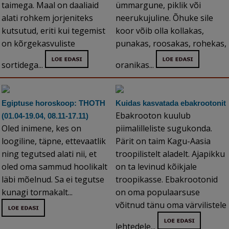
taimega. Maal on daaliaid
ümmargune, piklik või
alati rohkem jorjeniteks
neerukujuline. Õhuke sile
kutsutud, eriti kui tegemist
koor võib olla kollakas,
on kõrgekasvuliste
punakas, roosakas, rohekas,
sortidega...
oranikas...
Egiptuse horoskoop: THOTH
Kuidas kasvatada ebakrootonit
Ebakrooton kuulub
(01.04-19.04, 08.11-17.11)
Oled inimene, kes on
piimalilleliste sugukonda.
loogiline, täpne, ettevaatlik
Pärit on taim Kagu-Aasia
ning tegutsed alati nii, et
troopilistelt aladelt. Ajapikku
oled oma sammud hoolikalt
on ta levinud kõikjale
läbi mõelnud. Sa ei tegutse
troopikasse. Ebakrootonid
kunagi tormakalt...
on oma populaarsuse
võitnud tänu oma värvilistele
lehtedele...