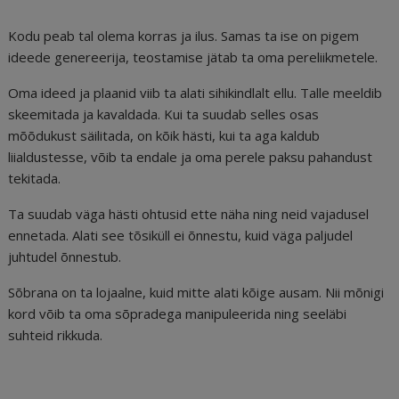
Kodu peab tal olema korras ja ilus. Samas ta ise on pigem
ideede genereerija, teostamise jätab ta oma pereliikmetele.
Oma ideed ja plaanid viib ta alati sihikindlalt ellu. Talle meeldib
skeemitada ja kavaldada. Kui ta suudab selles osas
mõõdukust säilitada, on kõik hästi, kui ta aga kaldub
liialdustesse, võib ta endale ja oma perele paksu pahandust
tekitada.
Ta suudab väga hästi ohtusid ette näha ning neid vajadusel
ennetada. Alati see tõsiküll ei õnnestu, kuid väga paljudel
juhtudel õnnestub.
Sõbrana on ta lojaalne, kuid mitte alati kõige ausam. Nii mõnigi
kord võib ta oma sõpradega manipuleerida ning seeläbi
suhteid rikkuda.