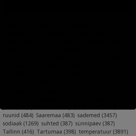
MÄRKSÕNAD
ajalugu
(451)
amet
(609)
anekdoot
(1054)
armastus
(1053)
astroloogia
(1441)
Eesti
(2222)
ehitis
(2008)
ennustus
(1442)
esoteerika
(2436)
Harjumaa
(467)
hoone
(1464)
horoskoop
(1520)
huumor
(1119)
ilm
(5398)
ilmaennustus
(3459)
ilmateade
(1565)
inimene
(489)
iseloom
(498)
Kuu
(729)
kuufaas
(559)
kuupäev
(6679)
käsiraamat
(6709)
lumi
(3479)
maja
(1193)
mälumäng
(412)
nali
(1120)
nimepäev
(6879)
nimi
(6748)
nädalapäev
(743)
pildimäng
(4873)
päev
(773)
päevahoroskoop
(546)
rahe
(3457)
ruunid
(484)
Saaremaa
(483)
sademed
(3457)
sodiaak
(1269)
suhted
(387)
sünnipäev
(387)
Tallinn
(416)
Tartumaa
(398)
temperatuur
(3891)