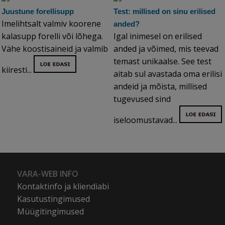
Juustune forellisupp
Test: millised on sinu erilised
Imelihtsalt valmiv koorene
anded?
kalasupp forelli või lõhega.
Igal inimesel on erilised
Vähe koostisaineid ja valmib
anded ja võimed, mis teevad
temast unikaalse. See test
kiiresti...
aitab sul avastada oma erilisi
andeid ja mõista, millised
tugevused sind
iseloomustavad...
VARA-WEB INFO
Kontaktinfo ja kliendiabi
Kasutustingimused
Müügitingimused