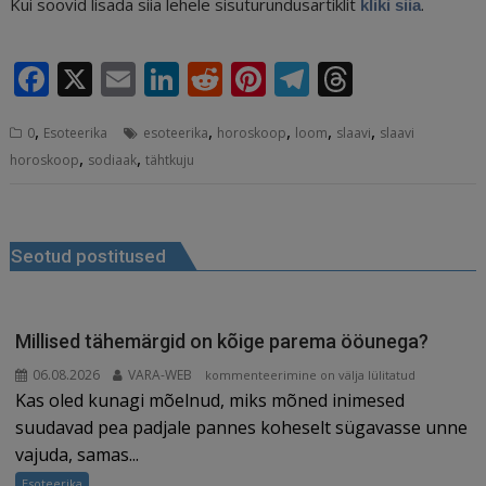
Kui soovid lisada siia lehele sisuturundusartiklit
.
kliki siia
F
X
E
Li
R
Pi
T
T
a
m
n
e
n
el
h
,
,
,
,
,
0
Esoteerika
esoteerika
horoskoop
loom
slaavi
slaavi
c
ai
k
d
te
e
r
,
,
horoskoop
sodiaak
tähtkuju
e
l
e
di
r
g
e
b
dI
t
e
ra
a
Navigeerimine
o
n
st
m
d
Seotud postitused
o
s
k
Millised tähemärgid on kõige parema ööunega?
06.08.2026
VARA-WEB
Millised
kommenteerimine on välja lülitatud
Kas oled kunagi mõelnud, miks mõned inimesed
tähemärgid
on
suudavad pea padjale pannes koheselt sügavasse unne
kõige
vajuda, samas...
parema
Esoteerika