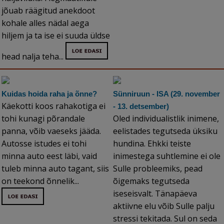
jõuab räägitud anekdoot
kohale alles nädal aega
hiljem ja ta ise ei suuda üldse
head nalja teha...
Kuidas hoida raha ja õnne?
Sünniruun - ISA (29. november
Käekotti koos rahakotiga ei
- 13. detsember)
tohi kunagi põrandale
Oled individualistlik inimene,
panna, võib vaeseks jääda.
eelistades tegutseda üksiku
Autosse istudes ei tohi
hundina. Ehkki teiste
minna auto eest läbi, vaid
inimestega suhtlemine ei ole
tuleb minna auto tagant, siis
Sulle probleemiks, pead
on teekond õnnelik...
õigemaks tegutseda
iseseisvalt. Tänapäeva
aktiivne elu võib Sulle palju
stressi tekitada. Sul on seda