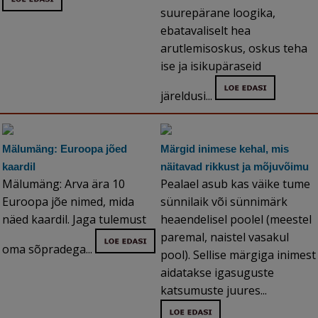
suurepärane loogika,
ebatavaliselt hea
arutlemisoskus, oskus teha
ise ja isikupäraseid
järeldusi...
Mälumäng: Euroopa jõed
Märgid inimese kehal, mis
kaardil
näitavad rikkust ja mõjuvõimu
Mälumäng: Arva ära 10
Pealael asub kas väike tume
Euroopa jõe nimed, mida
sünnilaik või sünnimärk
näed kaardil. Jaga tulemust
heaendelisel poolel (meestel
paremal, naistel vasakul
oma sõpradega...
pool). Sellise märgiga inimest
aidatakse igasuguste
katsumuste juures...