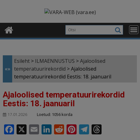
Skip
modal-check
to
content
Esileht
>
ILMAENNUSTUS
>
Ajaloolised
«»
temperatuurirekordid
>
Ajaloolised
temperatuurirekordid Eestis: 18. jaanuaril
Ajaloolised temperatuurirekordid
Eestis: 18. jaanuaril
Loetud: 1056 korda
17.01.2026
F
X
E
Li
R
Pi
T
T
a
m
n
e
n
el
h