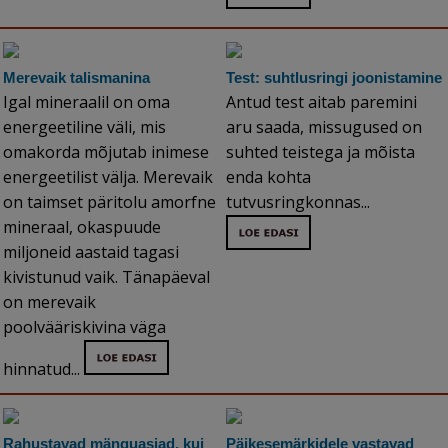
Merevaik talismanina
Test: suhtlusringi joonistamine
Igal mineraalil on oma
Antud test aitab paremini
energeetiline väli, mis
aru saada, missugused on
omakorda mõjutab inimese
suhted teistega ja mõista
energeetilist välja. Merevaik
enda kohta
on taimset päritolu amorfne
tutvusringkonnas...
mineraal, okaspuude
miljoneid aastaid tagasi
kivistunud vaik. Tänapäeval
on merevaik
poolvääriskivina väga
hinnatud...
Rahustavad mänguasjad, kui
Päikesemärkidele vastavad