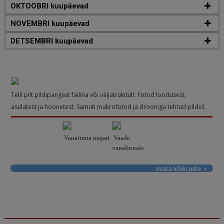
OKTOOBRI kuupäevad
NOVEMBRI kuupäevad
DETSEMBRI kuupäevad
Telli pilt pildipangast failina või väljatrükitult. Fotod loodusest,
asulatest ja hoonetest. Samuti makrofotod ja drooniga tehtud pildid.
Vanalinna majad
Vaade
vanalinnale
Vaata kõiki pilte »