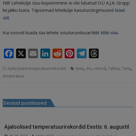
NB! Lehekülje sisu kopeerimine ei ole lubatud OÜ A.J.A. Grupp
kirjaliku loata. Täpsemad lehekülje kasutustingimused
leiad
.
siit
Kui soovid lisada siia lehele sisuturundusartiklit
.
kliki siia
F
X
E
Li
R
Pi
T
T
a
m
n
e
n
el
h
,
,
,
,
,
Ajaloolised temperatuurirekordid
Eesti
ilm
rekord
Tallinn
Tartu
c
ai
k
d
te
e
r
temperatuur
e
l
e
di
r
g
e
b
dI
t
e
ra
a
Navigeerimine
o
n
st
m
d
Seotud postitused
o
s
k
Ajaloolised temperatuurirekordid Eestis: 6. augustil
Ajaloolised