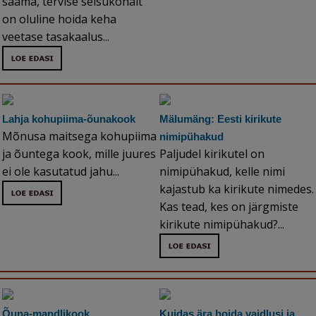
saama, tervise seisukohalt
on oluline hoida keha
veetase tasakaalus...
Lahja kohupiima-õunakook
Mälumäng: Eesti kirikute
Mõnusa maitsega kohupiima
nimipühakud
ja õuntega kook, mille juures
Paljudel kirikutel on
ei ole kasutatud jahu...
nimipühakud, kelle nimi
kajastub ka kirikute nimedes.
Kas tead, kes on järgmiste
kirikute nimipühakud?...
Õuna-mandlikook
Kuidas ära hoida vaidlusi ja