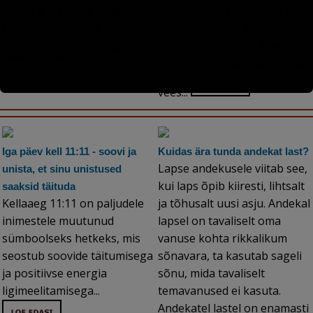
oskad ära arvata, mida need
enesekindel, samas aga ka
teaduslikud nimed
väga õiglane. Poliitika oleks
üks valdkondadest, kus
tähendavad?...
tunneksid ennast nagu kala
vees...
Iga päev kell 11:11 - soovi ja
Kuidas ära tunda andekat last?
Lapse andekusele viitab see,
unista, et sinu unistused
kui laps õpib kiiresti, lihtsalt
saaksid täituda
Kellaaeg 11:11 on paljudele
ja tõhusalt uusi asju. Andekal
inimestele muutunud
lapsel on tavaliselt oma
sümboolseks hetkeks, mis
vanuse kohta rikkalikum
seostub soovide täitumisega
sõnavara, ta kasutab sageli
ja positiivse energia
sõnu, mida tavaliselt
ligimeelitamisega...
temavanused ei kasuta.
Andekatel lastel on enamasti