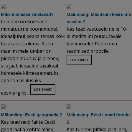
Miks inimesed valetavad?
Mälumäng: Meditsiini keeruline
Inimene on Kõiksuse
maailm 2
miniatuurne koondmudel,
Kas tead vastuseid neile 10-
ideaaljuhul peaks temas kõik
le meditsiini puudutavale
tasakaalus olema. Kuna
küsimusele? Pane oma
maailm meie ümber on
teadmised proovile...
pidevalt muutuv ja arenev,
siis jääb ideaalne tasakaal
inimesele kättesaamatuks,
aga samas ilusaks
eesmärgiks...
Mälumäng: Eesti geograafia 2
Mälumäng: Eesti linnad fotodel
Kas tead neid fakte Eesti
2
geograafia kohta: mäed,
Kas tunned piltide järgi ära,