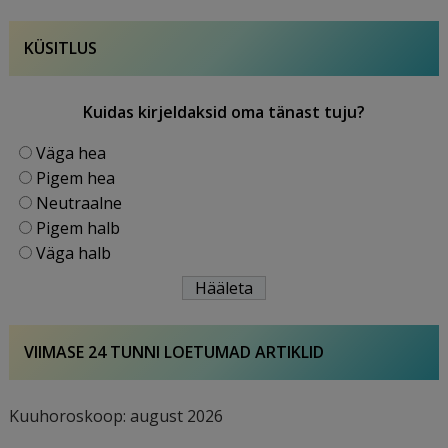
KÜSITLUS
Kuidas kirjeldaksid oma tänast tuju?
Väga hea
Pigem hea
Neutraalne
Pigem halb
Väga halb
VIIMASE 24 TUNNI LOETUMAD ARTIKLID
Kuuhoroskoop: august 2026