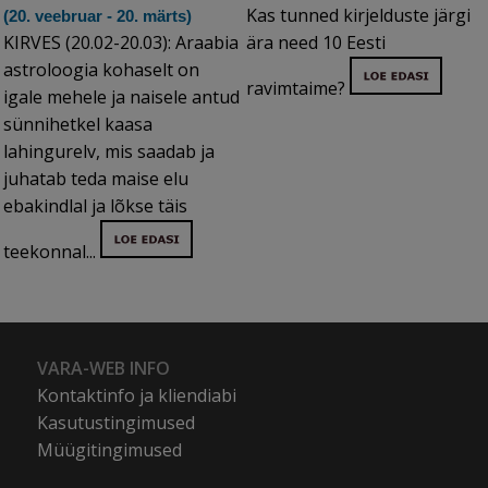
Kas tunned kirjelduste järgi
(20. veebruar - 20. märts)
KIRVES (20.02-20.03): Araabia
ära need 10 Eesti
astroloogia kohaselt on
ravimtaime?
igale mehele ja naisele antud
sünnihetkel kaasa
lahingurelv, mis saadab ja
juhatab teda maise elu
ebakindlal ja lõkse täis
teekonnal...
VARA-WEB INFO
Kontaktinfo ja kliendiabi
Kasutustingimused
Müügitingimused