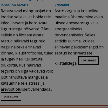
lapsel on ärevus
kristallid
Rahustavad mänguasjad on
Astroloogia ja kristallide
loodud selleks, et hoida teie
maailma ühendamine avab
käed lihtsate ja korduvate
uksed enesearenguks ja
liigutustega hõivatud. Tänu
energeetiliseks
sellele on lihtsam eirata
tervendamiseks. Selles
teatud häirivaid tegureid
artiklis uurime, kuidas
nagu näiteks erinevad
erinevad päikesemärgid on
lõhnad, klaustrofoobia, tuled
seotud konkreetsete
ja tugev heli. Kui satute
kristallidega.
olukorda, kus häirivad
tegurid on liiga valdavad võib
just rahustava mänguasja
katsumine teie stressi ja
ärevust oluliselt vähendada...