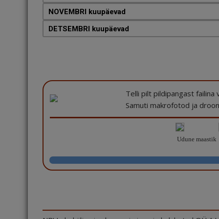
NOVEMBRI kuupäevad
DETSEMBRI kuupäevad
Telli pilt pildipangast failin
Samuti makrofotod ja drooni
Udune maastik