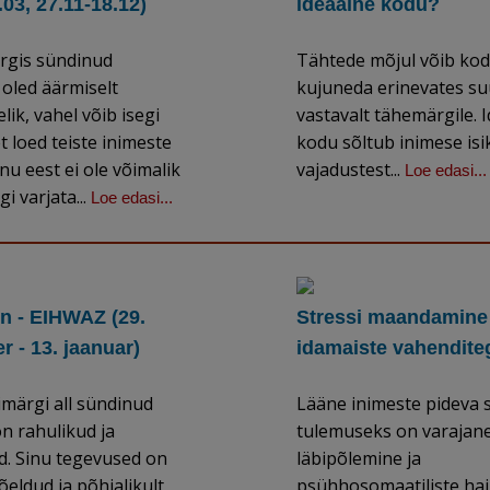
.03, 27.11-18.12)
ideaalne kodu?
ärgis sündinud
Tähtede mõjul võib ko
oled äärmiselt
kujuneda erinevates s
lik, vahel võib isegi
vastavalt tähemärgile. 
t loed teiste inimeste
kodu sõltub inimese isi
inu eest ei ole võimalik
vajadustest...
Loe edasi...
i varjata...
Loe edasi...
n - EIHWAZ (29.
Stressi maandamine
 - 13. jaanuar)
idamaiste vahendite
imärgi all sündinud
Lääne inimeste pideva s
n rahulikud ja
tulemuseks on varajan
d. Sinu tegevused on
läbipõlemine ja
mõeldud ja põhjalikult
psühhosomaatiliste ha