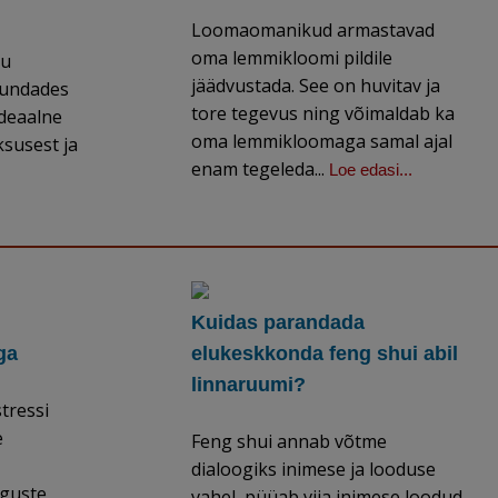
Loomaomanikud armastavad
oma lemmikloomi pildile
du
jäädvustada. See on huvitav ja
uundades
tore tegevus ning võimaldab ka
Ideaalne
oma lemmikloomaga samal ajal
ksusest ja
enam tegeleda...
Loe edasi...
Kuidas parandada
ga
elukeskkonda feng shui abil
linnaruumi?
tressi
e
Feng shui annab võtme
dialoogiks inimese ja looduse
iguste
vahel, püüab viia inimese loodud