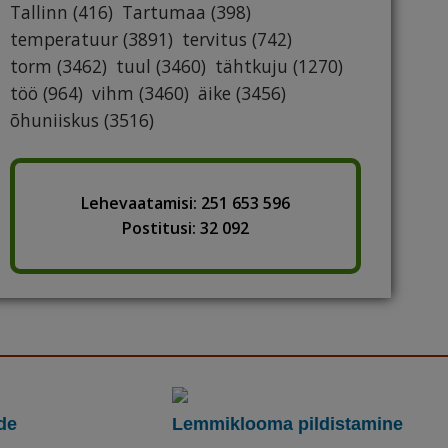
Tallinn
(416)
Tartumaa
(398)
temperatuur
(3891)
tervitus
(742)
torm
(3462)
tuul
(3460)
tähtkuju
(1270)
töö
(964)
vihm
(3460)
äike
(3456)
õhuniiskus
(3516)
Lehevaatamisi: 251 653 596
Postitusi: 32 092
de
Lemmiklooma pildistamine