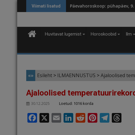
Skip
Päevahoroskoop: pühapäev, 9.
Viimati lisatud
to
content
Huvitavat lugemist
Horoskoobid
Ilm
«»
Esileht
>
ILMAENNUSTUS
>
Ajaloolised te
Ajaloolised temperatuurirekord
Loetud: 1016 korda
30.12.2025
F
X
E
Li
R
Pi
T
T
a
m
n
e
n
el
h