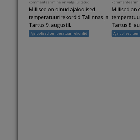
Ajaloolised
Ajaloolised
kommenteerimine on välja lülitatud
kommenteerimine
Millised on olnud ajaloolised
Millised on 
temperatuurirekordid
temperatuurirek
Eestis:
Eestis:
temperatuurirekordid Tallinnas ja
temperatuur
9.
8.
Tartus 9. augustil.
Tartus 8. au
augustil
augustil
Ajaloolised temperatuurirekordid
Ajaloolised tem