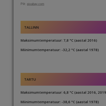
c
ai
k
d
te
e
r
Pilt:
pixabay.com
e
l
e
di
r
g
e
b
dI
t
e
ra
a
o
n
st
m
d
TALLINN
o
s
k
Maksimumtemperatuur: 7,8 °C (aastal 2016)
Miinimumtemperatuur: -32,2 °C (aastal 1978)
TARTU
Maksimumtemperatuur: 6,8 °C (aastal 2016, 2019
Miinimumtemperatuur: -38,6 °C (aastal 1978)