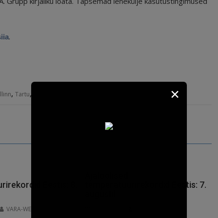
.A. Grupp kirjaliku loata. Täpsemad lehekülje kasutustingimused
.
siia
✕
,
,
llinn
Tartu
temperatuur
Ajaloolised
irekordid Eestis: 8.
temperatuurirekordid Eestis: 7.
augustil
VARA-WEB
06.08.2026
VARA-WEB