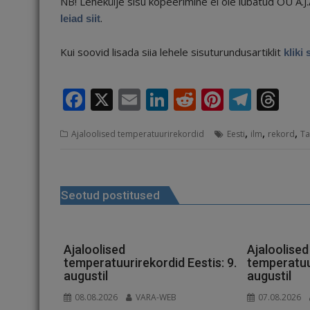
NB! Lehekülje sisu kopeerimine ei ole lubatud OÜ A.J
.
leiad siit
Kui soovid lisada siia lehele sisuturundusartiklit
kliki 
F
X
E
Li
R
Pi
T
T
a
m
n
e
n
el
h
,
,
,
Ajaloolised temperatuurirekordid
Eesti
ilm
rekord
Ta
c
ai
k
d
te
e
r
e
l
e
di
r
g
e
Navigeerimine
b
dI
t
e
ra
a
Seotud postitused
o
n
st
m
d
o
s
k
Ajaloolised
Ajaloolised
temperatuurirekordid Eestis: 9.
temperatuur
augustil
augustil
08.08.2026
VARA-WEB
07.08.2026