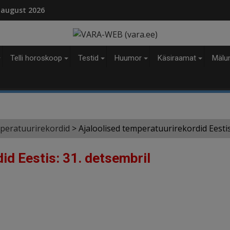
modal-check
 august 2026
Telli horoskoop
Testid
Huumor
Käsiraamat
Mälu
mperatuurirekordid
>
Ajaloolised temperatuurirekordid Eestis
id Eestis: 31. detsembril