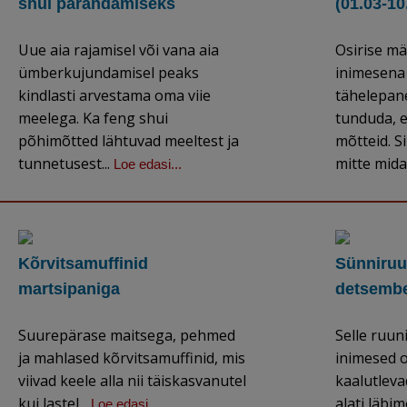
shui parandamiseks
(01.03-10
Uue aia rajamisel või vana aia
Osirise m
ümberkujundamisel peaks
inimesena 
kindlasti arvestama oma viie
tähelepane
meelega. Ka feng shui
tunduda, e
põhimõtted lähtuvad meeltest ja
mõtteid. S
tunnetusest...
mitte midag
Loe edasi...
Kõrvitsamuffinid
Sünniruu
martsipaniga
detsember
Suurepärase maitsega, pehmed
Selle ruun
ja mahlased kõrvitsamuffinid, mis
inimesed o
viivad keele alla nii täiskasvanutel
kaalutleva
kui lastel...
alati läbi
Loe edasi...