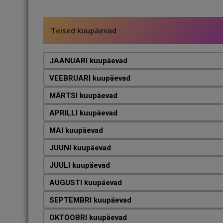
Teised kuupäevad
JAANUARI kuupäevad
VEEBRUARI kuupäevad
MÄRTSI kuupäevad
APRILLI kuupäevad
MAI kuupäevad
JUUNI kuupäevad
JUULI kuupäevad
AUGUSTI kuupäevad
SEPTEMBRI kuupäevad
OKTOOBRI kuupäevad