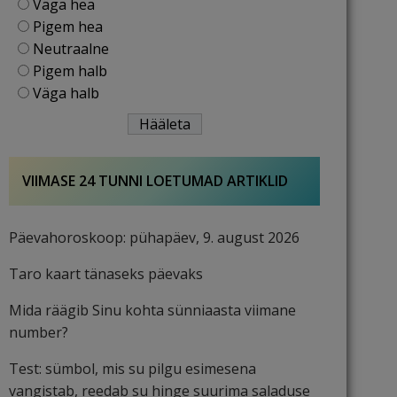
Väga hea
Pigem hea
Neutraalne
Pigem halb
Väga halb
VIIMASE 24 TUNNI LOETUMAD ARTIKLID
Päevahoroskoop: pühapäev, 9. august 2026
Taro kaart tänaseks päevaks
Mida räägib Sinu kohta sünniaasta viimane
number?
Test: sümbol, mis su pilgu esimesena
vangistab, reedab su hinge suurima saladuse