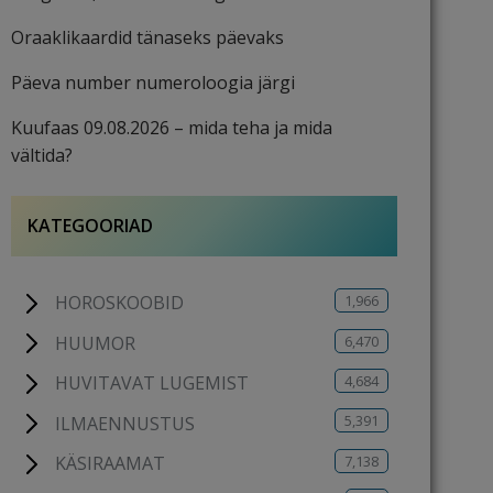
Oraaklikaardid tänaseks päevaks
Päeva number numeroloogia järgi
Kuufaas 09.08.2026 – mida teha ja mida
vältida?
KATEGOORIAD
1,966
HOROSKOOBID
6,470
HUUMOR
4,684
HUVITAVAT LUGEMIST
5,391
ILMAENNUSTUS
7,138
KÄSIRAAMAT