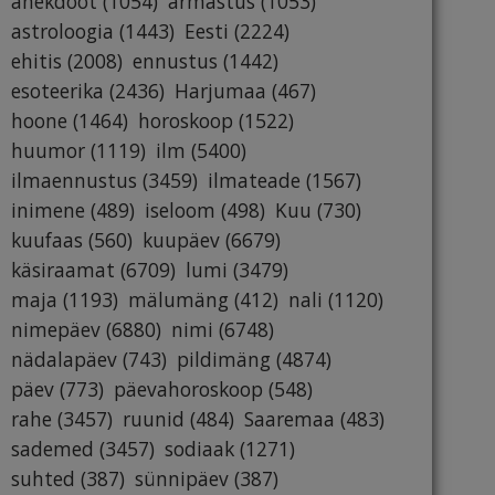
anekdoot
(1054)
armastus
(1053)
astroloogia
(1443)
Eesti
(2224)
ehitis
(2008)
ennustus
(1442)
esoteerika
(2436)
Harjumaa
(467)
hoone
(1464)
horoskoop
(1522)
huumor
(1119)
ilm
(5400)
ilmaennustus
(3459)
ilmateade
(1567)
inimene
(489)
iseloom
(498)
Kuu
(730)
kuufaas
(560)
kuupäev
(6679)
käsiraamat
(6709)
lumi
(3479)
maja
(1193)
mälumäng
(412)
nali
(1120)
nimepäev
(6880)
nimi
(6748)
nädalapäev
(743)
pildimäng
(4874)
päev
(773)
päevahoroskoop
(548)
rahe
(3457)
ruunid
(484)
Saaremaa
(483)
sademed
(3457)
sodiaak
(1271)
suhted
(387)
sünnipäev
(387)