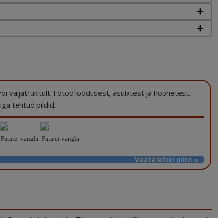
a või väljatrükitult. Fotod loodusest, asulatest ja hoonetest.
ga tehtud pildid.
Patarei vangla
Patarei vangla
Vaata kõiki pilte »