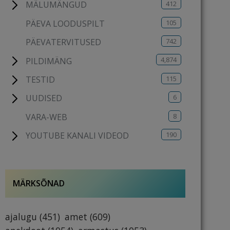
412
MÄLUMÄNGUD
105
PÄEVA LOODUSPILT
742
PÄEVATERVITUSED
4,874
PILDIMÄNG
115
TESTID
6
UUDISED
8
VARA-WEB
190
YOUTUBE KANALI VIDEOD
MÄRKSÕNAD
ajalugu
(451)
amet
(609)