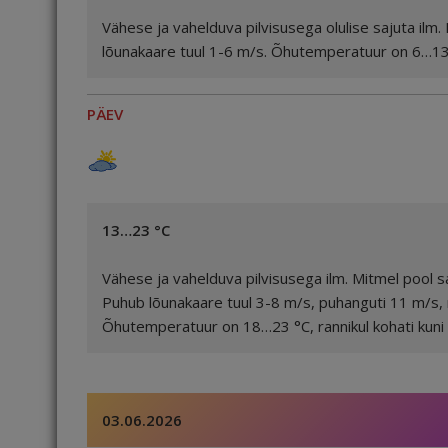
Vähese ja vahelduva pilvisusega olulise sajuta ilm
lõunakaare tuul 1-6 m/s. Õhutemperatuur on 6…13
PÄEV
13…23 °C
Vähese ja vahelduva pilvisusega ilm. Mitmel pool s
Puhub lõunakaare tuul 3-8 m/s, puhanguti 11 m/s, r
Õhutemperatuur on 18…23 °C, rannikul kohati kuni 
03.06.2026