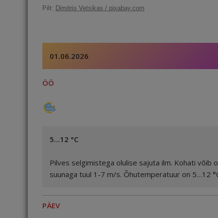
c
ai
k
d
te
e
r
Pilt:
Dimitris Vetsikas / pixabay.com
e
l
e
di
r
g
e
b
dI
t
e
ra
a
o
n
st
m
d
01.06.2026
o
s
k
ÖÖ
5…12 °C
Pilves selgimistega olulise sajuta ilm. Kohati võib
suunaga tuul 1-7 m/s. Õhutemperatuur on 5…12 °
PÄEV