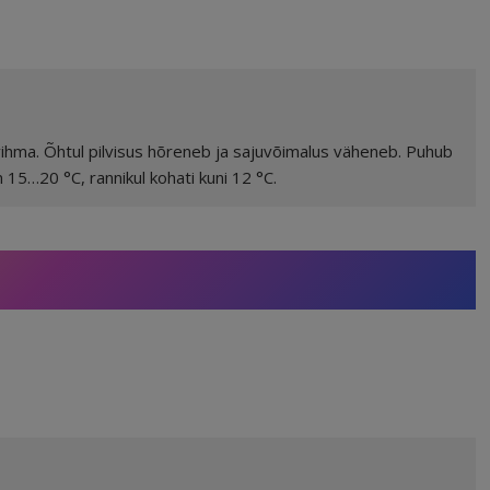
vihma. Õhtul pilvisus hõreneb ja sajuvõimalus väheneb. Puhub
15…20 °C, rannikul kohati kuni 12 °C.