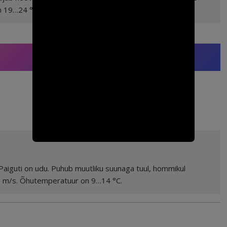
19…24 °C, rannikul kohati kuni 14 °C.
 Paiguti on udu. Puhub muutliku suunaga tuul, hommikul
i 8 m/s. Õhutemperatuur on 9…14 °C.