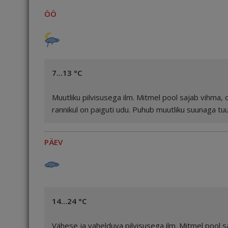
ÖÖ
7…13 °C
Muutliku pilvisusega ilm. Mitmel pool sajab vihma,
rannikul on paiguti udu. Puhub muutliku suunaga t
PÄEV
14…24 °C
Vähese ja vahelduva pilvisusega ilm. Mitmel pool s