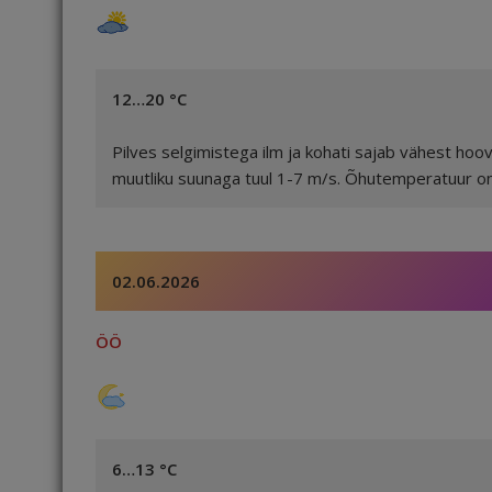
12…20 °C
Pilves selgimistega ilm ja kohati sajab vähest hoo
muutliku suunaga tuul 1-7 m/s. Õhutemperatuur on 
02.06.2026
ÖÖ
6…13 °C