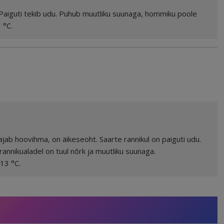
. Paiguti tekib udu. Puhub muutliku suunaga, hommiku poole
 °C.
ajab hoovihma, on äikeseoht. Saarte rannikul on paiguti udu.
annikualadel on tuul nõrk ja muutliku suunaga.
13 °C.