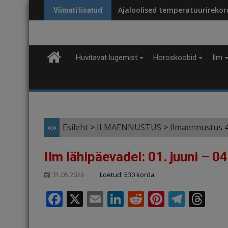
Skip
Ajaloolised temperatuurirekordi
Viimati lisatud
to
content
Huvitavat lugemist
Horoskoobid
Ilm
«»
Esileht
>
ILMAENNUSTUS
>
Ilmaennustus 
Ilm lähipäevadel: 01. juuni – 04
Loetud: 530 korda
31.05.2026
F
X
E
Li
R
Pi
T
T
a
m
n
e
n
el
h