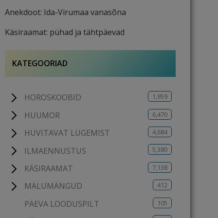
Anekdoot: Ida-Virumaa vanasõna
Käsiraamat: pühad ja tähtpäevad
KATEGOORIAD
1,959
HOROSKOOBID
6,470
HUUMOR
4,684
HUVITAVAT LUGEMIST
5,380
ILMAENNUSTUS
7,138
KÄSIRAAMAT
412
MÄLUMÄNGUD
105
PÄEVA LOODUSPILT