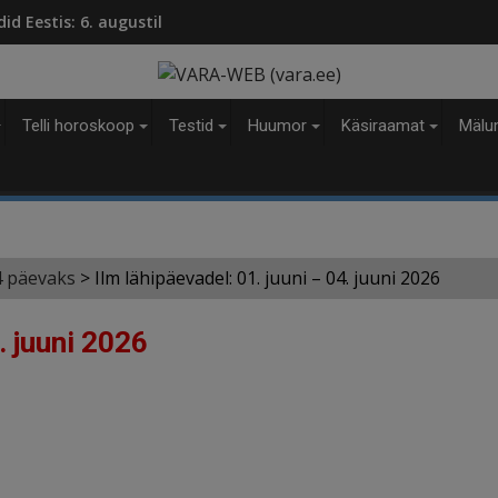
modal-check
d Eestis: 6. augustil
Telli horoskoop
Testid
Huumor
Käsiraamat
Mälu
4 päevaks
>
Ilm lähipäevadel: 01. juuni – 04. juuni 2026
. juuni 2026