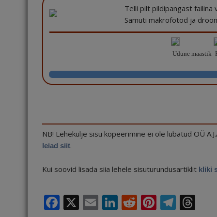
Telli pilt pildipangast failin
Samuti makrofotod ja drooni
Udune maastik
R
NB! Lehekülje sisu kopeerimine ei ole lubatud OÜ A.J
.
leiad siit
Kui soovid lisada siia lehele sisuturundusartiklit
kliki 
F
X
E
Li
R
Pi
T
T