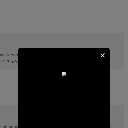
✕
 on äikeseoht, sajuvõimalus on suurem mandril. Saartel ja
uul 1-7 m/s. Õhutemperatuur on 7…13 °C.
ajab hoovihma ja on äikest. Rannikul on paiguti udu. Puhub