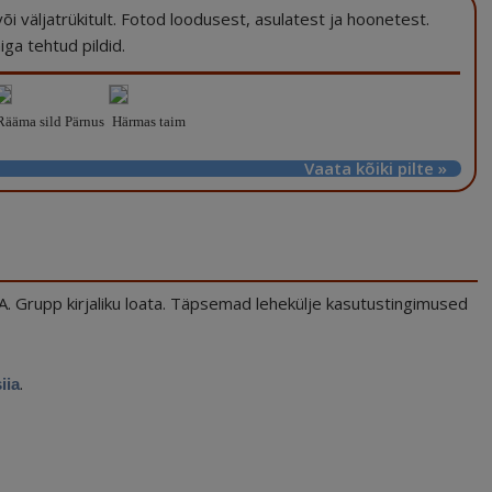
a või väljatrükitult. Fotod loodusest, asulatest ja hoonetest.
ga tehtud pildid.
ääma sild Pärnus
Härmas taim
Vaata kõiki pilte »
.A. Grupp kirjaliku loata. Täpsemad lehekülje kasutustingimused
.
siia