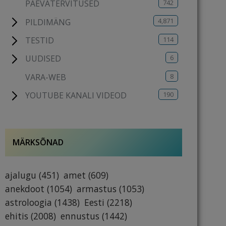
742
PÄEVATERVITUSED
4,871
PILDIMÄNG
114
TESTID
6
UUDISED
8
VARA-WEB
190
YOUTUBE KANALI VIDEOD
MÄRKSÕNAD
ajalugu
(451)
amet
(609)
anekdoot
(1054)
armastus
(1053)
astroloogia
(1438)
Eesti
(2218)
ehitis
(2008)
ennustus
(1442)