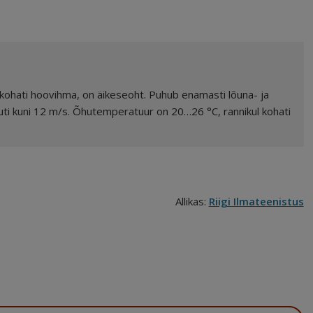
 kohati hoovihma, on äikeseoht. Puhub enamasti lõuna- ja
guti kuni 12 m/s. Õhutemperatuur on 20…26 °C, rannikul kohati
Allikas:
Riigi Ilmateenistus