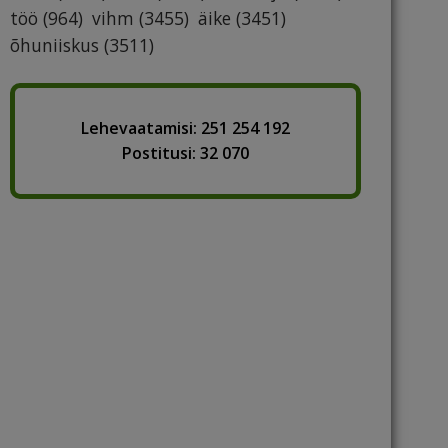
töö
(964)
vihm
(3455)
äike
(3451)
õhuniiskus
(3511)
Lehevaatamisi: 251 254 192
Postitusi: 32 070