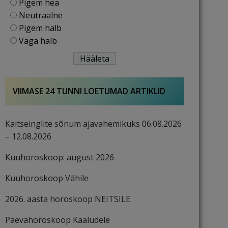
Pigem hea
Neutraalne
Pigem halb
Väga halb
VIIMASE 24 TUNNI LOETUMAD ARTIKLID
Kaitseinglite sõnum ajavahemikuks 06.08.2026
– 12.08.2026
Kuuhoroskoop: august 2026
Kuuhoroskoop Vähile
2026. aasta horoskoop NEITSILE
Päevahoroskoop Kaaludele