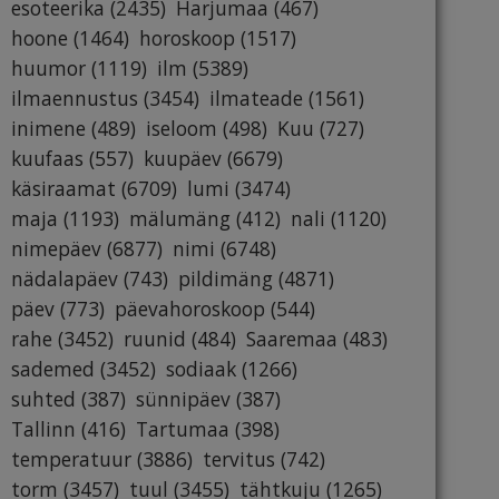
esoteerika
(2435)
Harjumaa
(467)
hoone
(1464)
horoskoop
(1517)
huumor
(1119)
ilm
(5389)
ilmaennustus
(3454)
ilmateade
(1561)
inimene
(489)
iseloom
(498)
Kuu
(727)
kuufaas
(557)
kuupäev
(6679)
käsiraamat
(6709)
lumi
(3474)
maja
(1193)
mälumäng
(412)
nali
(1120)
nimepäev
(6877)
nimi
(6748)
nädalapäev
(743)
pildimäng
(4871)
päev
(773)
päevahoroskoop
(544)
rahe
(3452)
ruunid
(484)
Saaremaa
(483)
sademed
(3452)
sodiaak
(1266)
suhted
(387)
sünnipäev
(387)
Tallinn
(416)
Tartumaa
(398)
temperatuur
(3886)
tervitus
(742)
torm
(3457)
tuul
(3455)
tähtkuju
(1265)