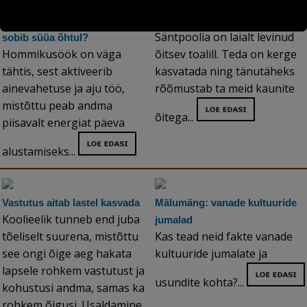
Millised marjad sobivad
Kuidas kasvatada
hommikusöögiks ja milliseid
kannikeseõielist säntpooliat
Säntpoolia on laialt levinud
sobib süüa õhtul?
Hommikusöök on väga
õitsev toalill. Teda on kerge
tähtis, sest aktiveerib
kasvatada ning tänutäheks
ainevahetuse ja aju töö,
rõõmustab ta meid kaunite
mistõttu peab andma
õitega...
piisavalt energiat päeva
alustamiseks...
Vastutus aitab lastel kasvada
Mälumäng: vanade kultuuride
Koolieelik tunneb end juba
jumalad
tõeliselt suurena, mistõttu
Kas tead neid fakte vanade
see ongi õige aeg hakata
kultuuride jumalate ja
lapsele rohkem vastutust ja
usundite kohta?...
kohustusi andma, samas ka
rohkem õigusi. Usaldamine