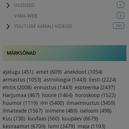
6
UUDISED
8
VARA-WEB
190
YOUTUBE KANALI VIDEOD
MÄRKSÕNAD
ajalugu
(451)
amet
(609)
anekdoot
(1054)
armastus
(1053)
astroloogia
(1443)
Eesti
(2224)
ehitis
(2008)
ennustus
(1443)
esoteerika
(2437)
Harjumaa
(467)
hoone
(1464)
horoskoop
(1522)
huumor
(1119)
ilm
(5400)
ilmaennustus
(3459)
ilmateade
(1567)
inimene
(489)
iseloom
(498)
Kuu
(730)
kuufaas
(560)
kuupäev
(6679)
käsiraamat
(6709)
lumi
(3479)
maja
(1193)