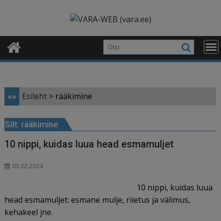
Skip
modal-check
to
content
«»
Esileht
>
rääkimine
Silt:
rääkimine
10 nippi, kuidas luua head esmamuljet
03.02.2024
10 nippi, kuidas luua
head esmamuljet: esmane mulje, riietus ja välimus,
kehakeel jne.