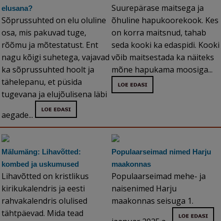
Suurepärase maitsega ja
elusana?
Sõprussuhted on elu oluline
õhuline hapukoorekook. Kes
osa, mis pakuvad tuge,
on korra maitsnud, tahab
rõõmu ja mõtestatust. Ent
seda kooki ka edaspidi. Kooki
nagu kõigi suhetega, vajavad
võib maitsestada ka näiteks
ka sõprussuhted hoolt ja
mõne hapukama moosiga...
tähelepanu, et püsida
tugevana ja elujõulisena läbi
aegade...
Mälumäng: Lihavõtted:
Populaarseimad nimed Harju
kombed ja uskumused
maakonnas
Lihavõtted on kristlikus
Populaarseimad mehe- ja
kirikukalendris ja eesti
naisenimed Harju
rahvakalendris olulised
maakonnas seisuga 1.
tähtpäevad. Mida tead