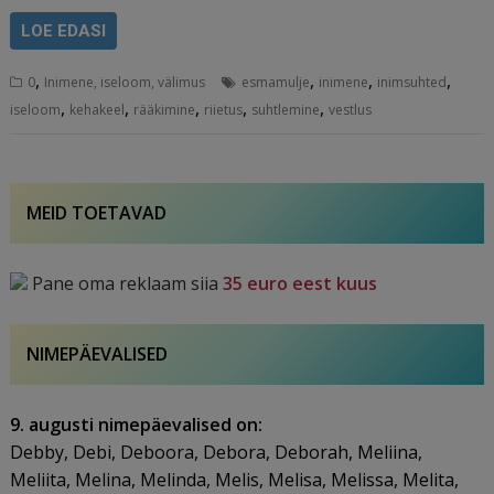
LOE EDASI
,
,
,
,
0
Inimene, iseloom, välimus
esmamulje
inimene
inimsuhted
,
,
,
,
,
iseloom
kehakeel
rääkimine
riietus
suhtlemine
vestlus
MEID TOETAVAD
Pane oma reklaam siia
35 euro eest kuus
NIMEPÄEVALISED
9. augusti nimepäevalised on:
Debby, Debi, Deboora, Debora, Deborah, Meliina,
Meliita, Melina, Melinda, Melis, Melisa, Melissa, Melita,