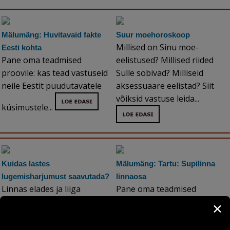
Mälumäng: Huvitavaid fakte
Suur moehoroskoop
Millised on Sinu moe-
Eesti kohta
Pane oma teadmised
eelistused? Millised riided
proovile: kas tead vastuseid
Sulle sobivad? Milliseid
neile Eestit puudutavatele
aksessuaare eelistad? Siit
võiksid vastuse leida...
küsimustele...
Kuidas lastes
Mälumäng: Tartu: Supilinna
lugemisharjumust saavutada?
linnaosa
Linnas elades ja liiga
Pane oma teadmised
nutikeskses maailmas
proovile Tartu Supilinna
✕
kipuvad inimesed
linnaosa puudutavate
kaugenema elu