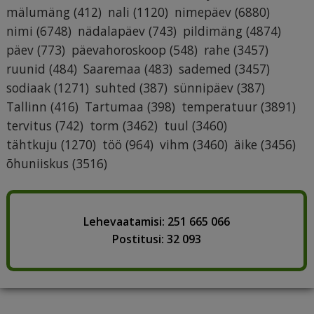
mälumäng
(412)
nali
(1120)
nimepäev
(6880)
nimi
(6748)
nädalapäev
(743)
pildimäng
(4874)
päev
(773)
päevahoroskoop
(548)
rahe
(3457)
ruunid
(484)
Saaremaa
(483)
sademed
(3457)
sodiaak
(1271)
suhted
(387)
sünnipäev
(387)
Tallinn
(416)
Tartumaa
(398)
temperatuur
(3891)
tervitus
(742)
torm
(3462)
tuul
(3460)
tähtkuju
(1270)
töö
(964)
vihm
(3460)
äike
(3456)
õhuniiskus
(3516)
Lehevaatamisi: 251 665 066
Postitusi: 32 093