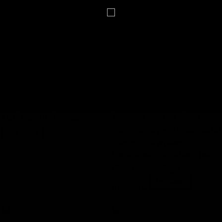
küsimustega....
põlisväärtustest, loodusest
ja ka raamatutest...
Mälumäng: Soome presidendid
Vee tilkumise pildistamine
10 küsimust Soome
Vee tilkumise pildistamine
presidentide ja presidendi
pole lihtsalt veepiisad ja
institutsiooni kohta...
kaamera - see on täpne
ajastatus, õigesti seadistatud
valgus ja järjepidev
katsetamine, et tabada hetk,
mida palja silmaga ei
märkagi...