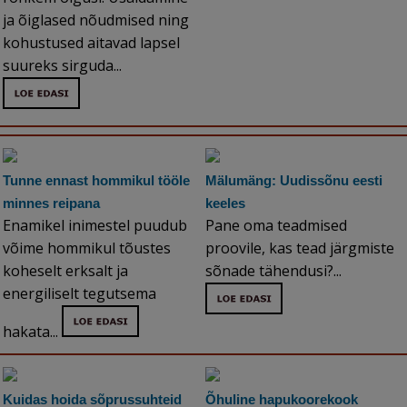
ja õiglased nõudmised ning
kohustused aitavad lapsel
suureks sirguda...
Tunne ennast hommikul tööle
Mälumäng: Uudissõnu eesti
minnes reipana
keeles
Enamikel inimestel puudub
Pane oma teadmised
võime hommikul tõustes
proovile, kas tead järgmiste
koheselt erksalt ja
sõnade tähendusi?...
energiliselt tegutsema
hakata...
Kuidas hoida sõprussuhteid
Õhuline hapukoorekook