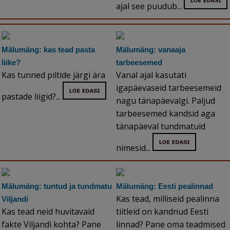
ajal see puudub...
Mälumäng: kas tead pasta
Mälumäng: vanaaja
liike?
tarbeesemed
Kas tunned piltide järgi ära
Vanal ajal kasutati
igapäevaseid tarbeesemeid
pastade liigid?...
nagu tänapäevalgi. Paljud
tarbeesemed kandsid aga
tänapäeval tundmatuid
nimesid...
Mälumäng: tuntud ja tundmatu
Mälumäng: Eesti pealinnad
Kas tead, milliseid pealinna
Viljandi
Kas tead neid huvitavaid
tiitleid on kandnud Eesti
fakte Viljandi kohta? Pane
linnad? Pane oma teadmised