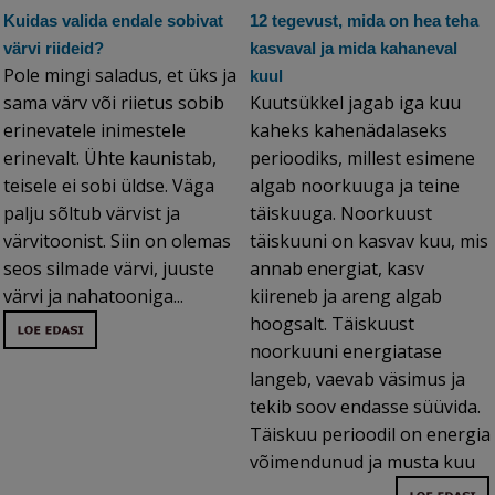
Kuidas valida endale sobivat
12 tegevust, mida on hea teha
värvi riideid?
kasvaval ja mida kahaneval
Pole mingi saladus, et üks ja
kuul
sama värv või riietus sobib
Kuutsükkel jagab iga kuu
erinevatele inimestele
kaheks kahenädalaseks
erinevalt. Ühte kaunistab,
perioodiks, millest esimene
teisele ei sobi üldse. Väga
algab noorkuuga ja teine
palju sõltub värvist ja
täiskuuga. Noorkuust
värvitoonist. Siin on olemas
täiskuuni on kasvav kuu, mis
seos silmade värvi, juuste
annab energiat, kasv
värvi ja nahatooniga...
kiireneb ja areng algab
hoogsalt. Täiskuust
noorkuuni energiatase
langeb, vaevab väsimus ja
tekib soov endasse süüvida.
Täiskuu perioodil on energia
võimendunud ja musta kuu