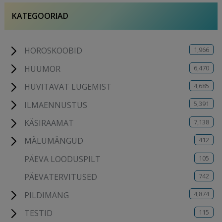
KATEGOORIAD
1,966
HOROSKOOBID
6,470
HUUMOR
4,685
HUVITAVAT LUGEMIST
5,391
ILMAENNUSTUS
7,138
KÄSIRAAMAT
412
MÄLUMÄNGUD
105
PÄEVA LOODUSPILT
742
PÄEVATERVITUSED
4,874
PILDIMÄNG
115
TESTID