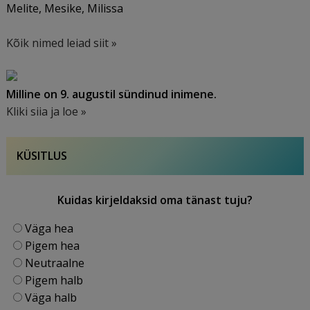
Melite, Mesike, Milissa
Kõik nimed leiad siit »
Milline on 9. augustil sündinud inimene.
Kliki siia ja loe »
KÜSITLUS
Kuidas kirjeldaksid oma tänast tuju?
Väga hea
Pigem hea
Neutraalne
Pigem halb
Väga halb