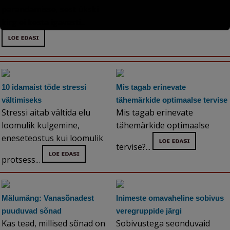
parandamisse, sest ükski
kirg ei kesta igavesti...
10 idamaist tõde stressi
Mis tagab erinevate
vältimiseks
tähemärkide optimaalse tervise
Stressi aitab vältida elu
Mis tagab erinevate
loomulik kulgemine,
tähemärkide optimaalse
eneseteostus kui loomulik
tervise?...
protsess...
Mälumäng: Vanasõnadest
Inimeste omavaheline sobivus
puuduvad sõnad
veregruppide järgi
Kas tead, millised sõnad on
Sobivustega seonduvaid