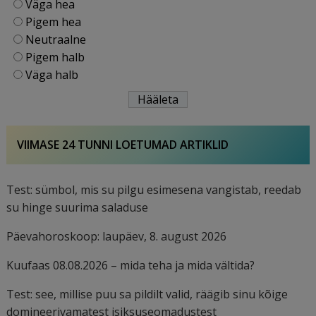
Väga hea
Pigem hea
Neutraalne
Pigem halb
Väga halb
VIIMASE 24 TUNNI LOETUMAD ARTIKLID
Test: sümbol, mis su pilgu esimesena vangistab, reedab
su hinge suurima saladuse
Päevahoroskoop: laupäev, 8. august 2026
Kuufaas 08.08.2026 – mida teha ja mida vältida?
Test: see, millise puu sa pildilt valid, räägib sinu kõige
domineerivamatest isiksuseomadustest