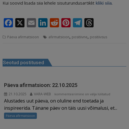
Kui soovid lisada siia lehele sisuturundusartiklit
.
kliki siia
F
X
E
Li
R
Pi
T
T
a
m
n
e
n
el
h
,
,
Päeva afirmatsioon
afirmatsioon
positiivne
positiivsus
c
ai
k
d
te
e
r
e
l
e
di
r
g
e
Navigeerimine
b
dI
t
e
ra
a
Seotud postitused
o
n
st
m
d
o
s
k
Päeva afirmatsioon: 22.10.2025
21.10.2025
VARA-WEB
Päeva
kommenteerimine on välja lülitatud
Alustades uut päeva, on oluline end toetada ja
afirmatsioon:
22.10.2025
inspireerida. Tänane päev on täis uusi võimalusi, et...
Päeva afirmatsioon