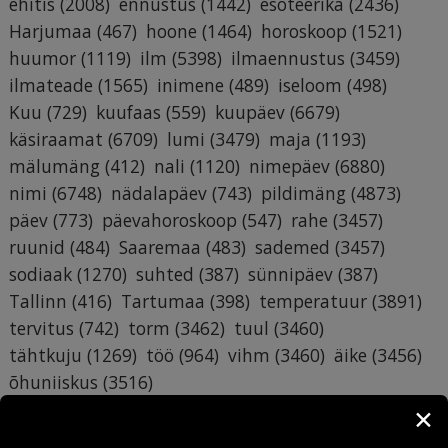
ehitis
(2008)
ennustus
(1442)
esoteerika
(2436)
Harjumaa
(467)
hoone
(1464)
horoskoop
(1521)
huumor
(1119)
ilm
(5398)
ilmaennustus
(3459)
ilmateade
(1565)
inimene
(489)
iseloom
(498)
Kuu
(729)
kuufaas
(559)
kuupäev
(6679)
käsiraamat
(6709)
lumi
(3479)
maja
(1193)
mälumäng
(412)
nali
(1120)
nimepäev
(6880)
nimi
(6748)
nädalapäev
(743)
pildimäng
(4873)
päev
(773)
päevahoroskoop
(547)
rahe
(3457)
ruunid
(484)
Saaremaa
(483)
sademed
(3457)
sodiaak
(1270)
suhted
(387)
sünnipäev
(387)
Tallinn
(416)
Tartumaa
(398)
temperatuur
(3891)
tervitus
(742)
torm
(3462)
tuul
(3460)
tähtkuju
(1269)
töö
(964)
vihm
(3460)
äike
(3456)
õhuniiskus
(3516)
✕