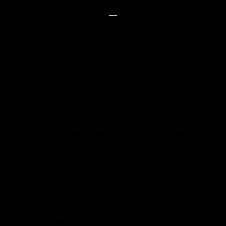
Lehevaatamisi: 251 527 507
Postitusi: 32 087
Armastuse feng shui
Krõbedad juustupallid
Feng shui tähendab hiina
Mõnusalt krõbedad
keelest tõlgituna tuul ja vesi,
juustupallid. Lihtne
see on kunst elada
valmistada. Maitsesta
loodusega harmoonias. Feng
vastavalt oma maitse-
shui printsiibid avastati
eelistustele. Võib valmistada
umbes 5000 aastat tagasi
mageda või soolasena.
ning on levinud nüüd ka
läände. Feng shui tarkus
ulatub ka suhete