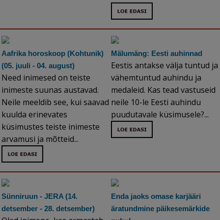
Aafrika horoskoop (Kohtunik)
Mälumäng: Eesti auhinnad
Eestis antakse välja tuntud ja
(05. juuli - 04. august)
Need inimesed on teiste
vähemtuntud auhindu ja
inimeste suunas austavad.
medaleid. Kas tead vastuseid
Neile meeldib see, kui saavad
neile 10-le Eesti auhindu
kuulda erinevates
puudutavale küsimusele?...
küsimustes teiste inimeste
arvamusi ja mõtteid...
Sünniruun - JERA (14.
Enda jaoks omase karjääri
detsember - 28. detsember)
äratundmine päikesemärkide