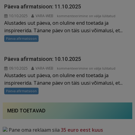
Päeva afirmatsioon: 11.10.2025
10.10.2025
VARA-WEB
Päeva
kommenteerimine on välja lülitatud
Alustades uut päeva, on oluline end toetada ja
afirmatsioon:
11.10.2025
inspireerida. Tänane päev on täis uusi võimalusi, et...
Päeva afirmatsioon
Päeva afirmatsioon: 10.10.2025
09.10.2025
VARA-WEB
Päeva
kommenteerimine on välja lülitatud
Alustades uut päeva, on oluline end toetada ja
afirmatsioon:
10.10.2025
inspireerida. Tänane päev on täis uusi võimalusi, et...
Päeva afirmatsioon
MEID TOETAVAD
Pane oma reklaam siia
35 euro eest kuus