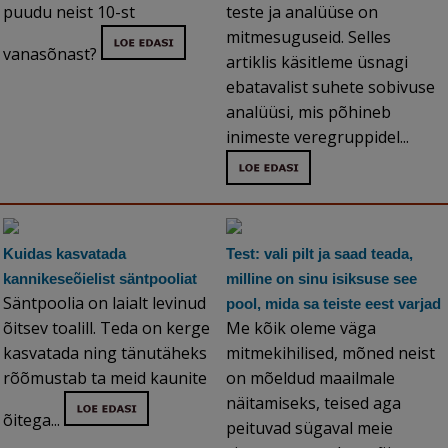
puudu neist 10-st
teste ja analüüse on
mitmesuguseid. Selles
vanasõnast?
artiklis käsitleme üsnagi
ebatavalist suhete sobivuse
analüüsi, mis põhineb
inimeste veregruppidel...
Kuidas kasvatada
Test: vali pilt ja saad teada,
kannikeseõielist säntpooliat
milline on sinu isiksuse see
Säntpoolia on laialt levinud
pool, mida sa teiste eest varjad
õitsev toalill. Teda on kerge
Me kõik oleme väga
kasvatada ning tänutäheks
mitmekihilised, mõned neist
rõõmustab ta meid kaunite
on mõeldud maailmale
näitamiseks, teised aga
õitega...
peituvad sügaval meie