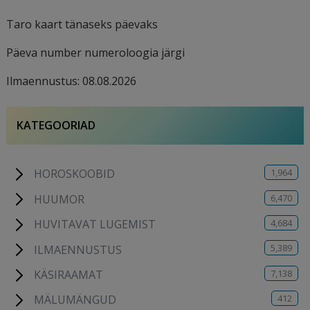
Taro kaart tänaseks päevaks
Päeva number numeroloogia järgi
Ilmaennustus: 08.08.2026
KATEGOORIAD
1,964
HOROSKOOBID
6,470
HUUMOR
4,684
HUVITAVAT LUGEMIST
5,389
ILMAENNUSTUS
7,138
KÄSIRAAMAT
412
MÄLUMÄNGUD