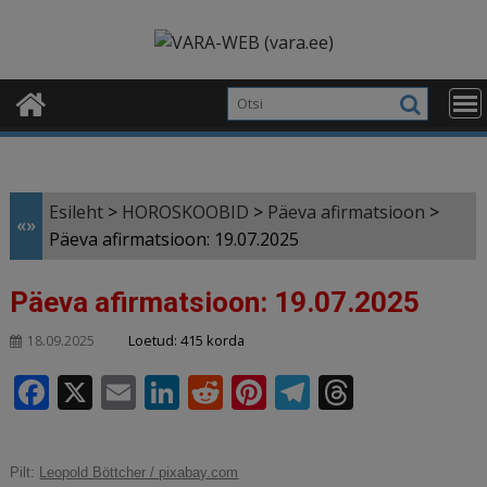
Skip
modal-check
to
content
Esileht
>
HOROSKOOBID
>
Päeva afirmatsioon
>
«»
Päeva afirmatsioon: 19.07.2025
Päeva afirmatsioon: 19.07.2025
Loetud: 415 korda
18.09.2025
F
X
E
Li
R
Pi
T
T
a
m
n
e
n
el
h
c
ai
k
d
te
e
r
Pilt:
Leopold Böttcher / pixabay.com