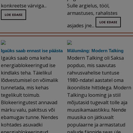
konkreetse värviga...
Sulle argielus, tööl,
armastuses, rahalistes
asjades jne...
Igaüks saab ennast ise päästa
Mälumäng: Modern Talking
Igaüks saab oma keha
Modern Talking oli Saksa
energiablokeeringud ise
popduo, mis saavutas
kindlaks teha. Täielikul
rahvusvahelise tuntuse
lõdvestumisel on võimalik
1980-ndatel aastatel oma
tunnetada, mis kehas
ikooniliste hittidega. Modern
tegelikult toimub.
Talkingu looming ja stiil
Blokeeringutest annavad
mõjutasid tugevalt tolle aja
märku valu, pakitsus või
muusikamaastikku. Nende
ebamugav tunne. Nendes
muusika on jätkuvalt
kohtades asuvadki
populaarne ja armastatud
energiablokeeringud...
paljude fännide seas üle