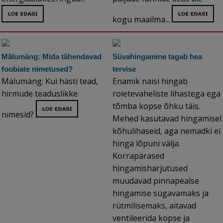
kogu maailma...
Mälumäng: Mida tähendavad
Süvahingamine tagab hea
foobiate nimetused?
tervise
Mälumäng: Kui hästi tead,
Enamik naisi hingab
hirmude teaduslikke
roietevaheliste lihastega ega
tõmba kopse õhku täis.
nimesid?
Mehed kasutavad hingamisel
kõhulihaseid, aga nemadki ei
hinga lõpuni välja.
Korrapärased
hingamisharjutused
muudavad pinnapealse
hingamise sügavamaks ja
rütmilisemaks, aitavad
ventileerida kopse ja