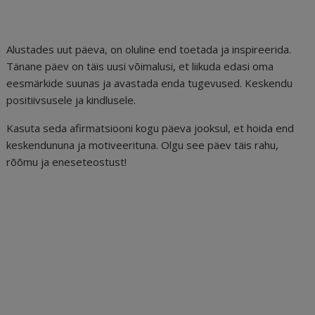
e
l
e
di
r
g
e
b
dI
t
e
ra
a
o
n
st
m
d
Alustades uut päeva, on oluline end toetada ja inspireerida.
o
s
Tänane päev on täis uusi võimalusi, et liikuda edasi oma
eesmärkide suunas ja avastada enda tugevused. Keskendu
k
positiivsusele ja kindlusele.
Kasuta seda afirmatsiooni kogu päeva jooksul, et hoida end
keskendununa ja motiveerituna. Olgu see päev täis rahu,
rõõmu ja eneseteostust!
Minu kodu on rahu ja
inspiratsiooni paik, kus ma
tunnen end hoituna ja tasakaalus.