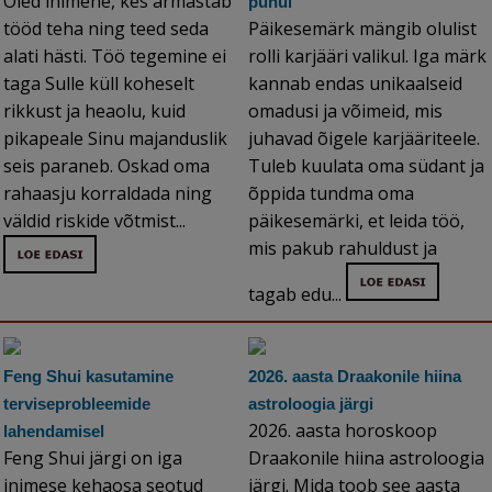
Oled inimene, kes armastab
puhul
tööd teha ning teed seda
Päikesemärk mängib olulist
alati hästi. Töö tegemine ei
rolli karjääri valikul. Iga märk
taga Sulle küll koheselt
kannab endas unikaalseid
rikkust ja heaolu, kuid
omadusi ja võimeid, mis
pikapeale Sinu majanduslik
juhavad õigele karjääriteele.
seis paraneb. Oskad oma
Tuleb kuulata oma südant ja
rahaasju korraldada ning
õppida tundma oma
väldid riskide võtmist...
päikesemärki, et leida töö,
mis pakub rahuldust ja
tagab edu...
Feng Shui kasutamine
2026. aasta Draakonile hiina
terviseprobleemide
astroloogia järgi
2026. aasta horoskoop
lahendamisel
Feng Shui järgi on iga
Draakonile hiina astroloogia
inimese kehaosa seotud
järgi. Mida toob see aasta