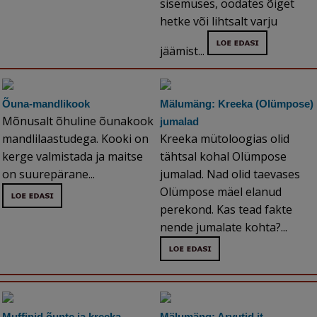
sisemuses, oodates õiget
hetke või lihtsalt varju
jäämist...
Õuna-mandlikook
Mälumäng: Kreeka (Olümpose)
Mõnusalt õhuline õunakook
jumalad
mandlilaastudega. Kooki on
Kreeka mütoloogias olid
kerge valmistada ja maitse
tähtsal kohal Olümpose
on suurepärane...
jumalad. Nad olid taevases
Olümpose mäel elanud
perekond. Kas tead fakte
nende jumalate kohta?...
Muffinid õunte ja kreeka
Mälumäng: Arvutid jt.