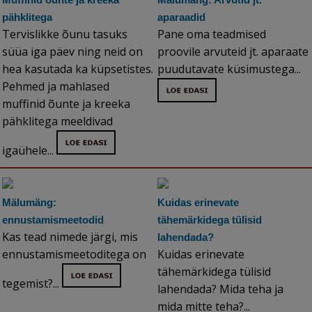
pähklitega
aparaadid
Tervislikke õunu tasuks
Pane oma teadmised
süüa iga päev ning neid on
proovile arvuteid jt. aparaate
hea kasutada ka küpsetistes.
puudutavate küsimustega...
Pehmed ja mahlased
muffinid õunte ja kreeka
pähklitega meeldivad
igaühele...
Mälumäng:
Kuidas erinevate
ennustamismeetodid
tähemärkidega tülisid
Kas tead nimede järgi, mis
lahendada?
ennustamismeetoditega on
Kuidas erinevate
tähemärkidega tülisid
tegemist?...
lahendada? Mida teha ja
mida mitte teha?...