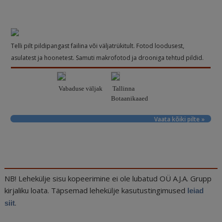
Telli pilt pildipangast failina või väljatrükitult. Fotod loodusest,
asulatest ja hoonetest. Samuti makrofotod ja drooniga tehtud pildid.
Vabaduse väljak
Tallinna
Botaanikaaed
Vaata kõiki pilte »
NB! Lehekülje sisu kopeerimine ei ole lubatud OÜ A.J.A. Grupp
kirjaliku loata. Täpsemad lehekülje kasutustingimused
leiad
.
siit