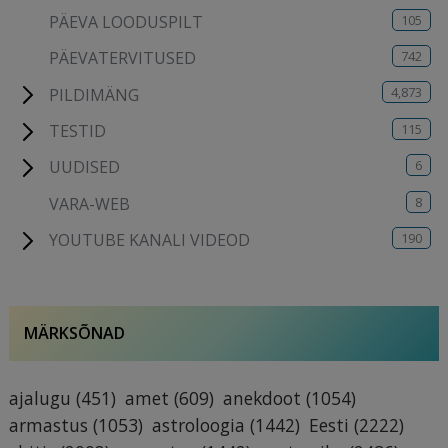
105
PÄEVA LOODUSPILT
742
PÄEVATERVITUSED
4,873
PILDIMÄNG
115
TESTID
6
UUDISED
8
VARA-WEB
190
YOUTUBE KANALI VIDEOD
MÄRKSÕNAD
ajalugu
(451)
amet
(609)
anekdoot
(1054)
armastus
(1053)
astroloogia
(1442)
Eesti
(2222)