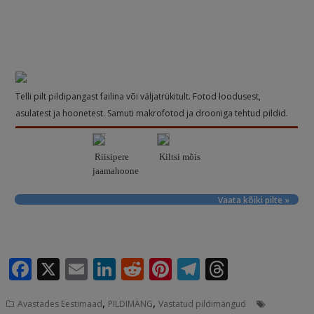
Telli pilt pildipangast failina või väljatrükitult. Fotod loodusest,
asulatest ja hoonetest. Samuti makrofotod ja drooniga tehtud pildid.
Riisipere
Kiltsi mõis
jaamahoone
Vaata kõiki pilte »
F
X
E
Li
R
Pi
T
T
a
m
n
e
n
el
h
,
,
Avastades Eestimaad
PILDIMÄNG
Vastatud pildimängud
c
ai
k
d
te
e
r