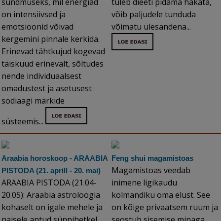
sündmuseks, mil energiad
tuleb dieeti pidama hakata,
on intensiivsed ja
võib paljudele tunduda
emotsioonid võivad
võimatu ülesandena...
kergemini pinnale kerkida.
Erinevad tähtkujud kogevad
täiskuud erinevalt, sõltudes
nende individuaalsest
omadustest ja asetusest
sodiaagi märkide
süsteemis...
Araabia horoskoop - ARAABIA
Feng shui magamistoas
Magamistoas veedab
PISTODA (21. aprill - 20. mai)
ARAABIA PISTODA (21.04-
inimene ligikaudu
20.05): Araabia astroloogia
kolmandiku oma elust. See
kohaselt on igale mehele ja
on kõige privaatsem ruum ja
naisele antud sünnihetkel
seostub sisemise minaga.