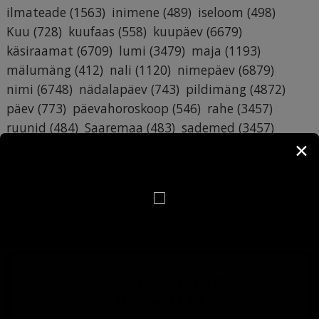
ilmateade
(1563)
inimene
(489)
iseloom
(498)
Kuu
(728)
kuufaas
(558)
kuupäev
(6679)
käsiraamat
(6709)
lumi
(3479)
maja
(1193)
mälumäng
(412)
nali
(1120)
nimepäev
(6879)
nimi
(6748)
nädalapäev
(743)
pildimäng
(4872)
päev
(773)
päevahoroskoop
(546)
rahe
(3457)
ruunid
(484)
Saaremaa
(483)
sademed
(3457)
✕
sodiaak
(1269)
suhted
(387)
sünnipäev
(387)
Tallinn
(416)
Tartumaa
(398)
temperatuur
(3891)
tervitus
(742)
torm
(3462)
tuul
(3460)
tähtkuju
(1268)
töö
(964)
vihm
(3460)
äike
(3456)
õhuniiskus
(3516)
Lehevaatamisi: 251 442 864
Postitusi: 32 082