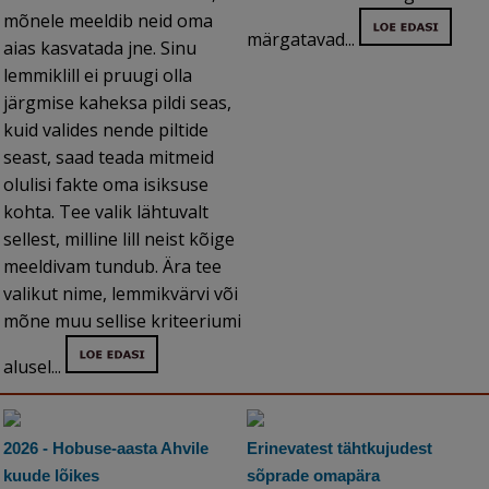
mõnele meeldib neid oma
märgatavad...
aias kasvatada jne. Sinu
lemmiklill ei pruugi olla
järgmise kaheksa pildi seas,
kuid valides nende piltide
seast, saad teada mitmeid
olulisi fakte oma isiksuse
kohta. Tee valik lähtuvalt
sellest, milline lill neist kõige
meeldivam tundub. Ära tee
valikut nime, lemmikvärvi või
mõne muu sellise kriteeriumi
alusel...
2026 - Hobuse-aasta Ahvile
Erinevatest tähtkujudest
kuude lõikes
sõprade omapära