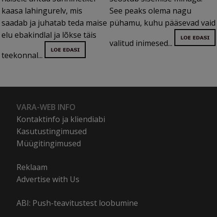
kaasa lahingurelv, mis
See peaks olema nagu
saadab ja juhatab teda maise
pühamu, kuhu pääsevad vaid
elu ebakindlal ja lõkse täis
valitud inimesed...
teekonnal...
VARA-WEB INFO
Kontaktinfo ja kliendiabi
Kasutustingimused
Müügitingimused
Reklaam
Advertise with Us
ABI: Push-teavitustest loobumine