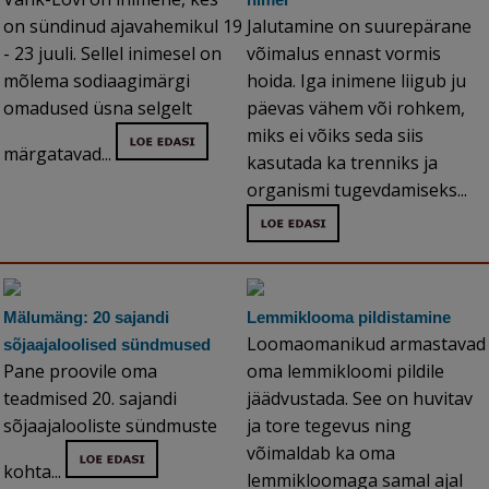
on sündinud ajavahemikul 19
Jalutamine on suurepärane
- 23 juuli. Sellel inimesel on
võimalus ennast vormis
mõlema sodiaagimärgi
hoida. Iga inimene liigub ju
omadused üsna selgelt
päevas vähem või rohkem,
miks ei võiks seda siis
märgatavad...
kasutada ka trenniks ja
organismi tugevdamiseks...
Mälumäng: 20 sajandi
Lemmiklooma pildistamine
Loomaomanikud armastavad
sõjaajaloolised sündmused
Pane proovile oma
oma lemmikloomi pildile
teadmised 20. sajandi
jäädvustada. See on huvitav
sõjaajalooliste sündmuste
ja tore tegevus ning
võimaldab ka oma
kohta...
lemmikloomaga samal ajal