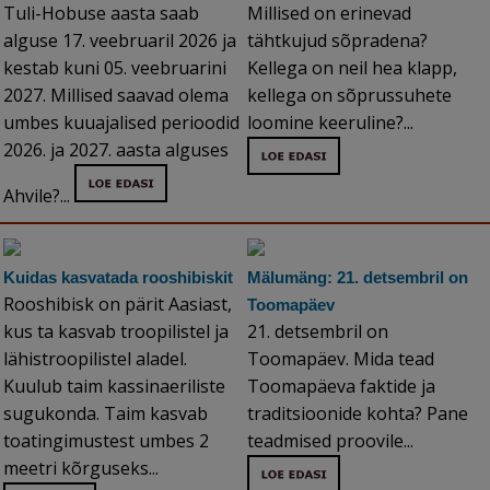
Tuli-Hobuse aasta saab
Millised on erinevad
alguse 17. veebruaril 2026 ja
tähtkujud sõpradena?
kestab kuni 05. veebruarini
Kellega on neil hea klapp,
2027. Millised saavad olema
kellega on sõprussuhete
umbes kuuajalised perioodid
loomine keeruline?...
2026. ja 2027. aasta alguses
Ahvile?...
Kuidas kasvatada rooshibiskit
Mälumäng: 21. detsembril on
Rooshibisk on pärit Aasiast,
Toomapäev
kus ta kasvab troopilistel ja
21. detsembril on
lähistroopilistel aladel.
Toomapäev. Mida tead
Kuulub taim kassinaeriliste
Toomapäeva faktide ja
sugukonda. Taim kasvab
traditsioonide kohta? Pane
toatingimustest umbes 2
teadmised proovile...
meetri kõrguseks...