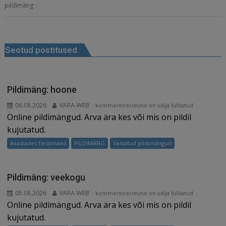
pildimäng
e
l
e
di
r
g
e
b
dI
t
e
ra
a
Navigeerimine
o
n
st
m
d
Seotud postitused
o
s
k
Pildimäng: hoone
06.08.2026
VARA-WEB
Pildimäng:
kommenteerimine on välja lülitatud
Online pildimängud. Arva ära kes või mis on pildil
hoone
kujutatud.
Avastades Eestimaad
PILDIMÄNG
Vastatud pildimängud
Pildimäng: veekogu
05.08.2026
VARA-WEB
Pildimäng:
kommenteerimine on välja lülitatud
Online pildimängud. Arva ära kes või mis on pildil
veekogu
kujutatud.