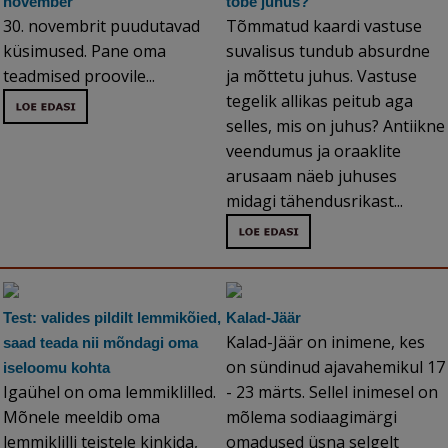
november
tobe juhus?
30. novembrit puudutavad
Tõmmatud kaardi vastuse
küsimused. Pane oma
suvalisus tundub absurdne
teadmised proovile...
ja mõttetu juhus. Vastuse
tegelik allikas peitub aga
selles, mis on juhus? Antiikne
veendumus ja oraaklite
arusaam näeb juhuses
midagi tähendusrikast...
Test: valides pildilt lemmikõied,
Kalad-Jäär
Kalad-Jäär on inimene, kes
saad teada nii mõndagi oma
on sündinud ajavahemikul 17
iseloomu kohta
Igaühel on oma lemmiklilled.
- 23 märts. Sellel inimesel on
Mõnele meeldib oma
mõlema sodiaagimärgi
lemmiklilli teistele kinkida,
omadused üsna selgelt