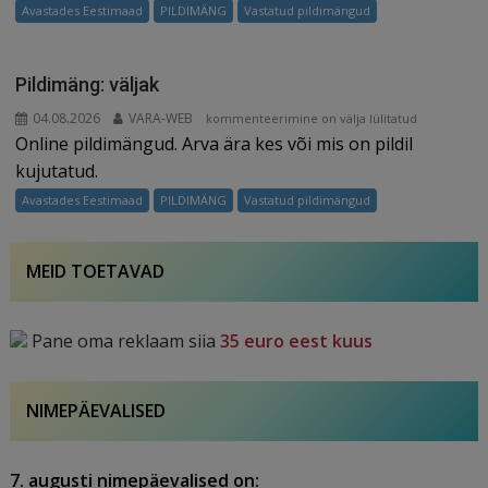
Avastades Eestimaad
PILDIMÄNG
Vastatud pildimängud
Pildimäng: väljak
04.08.2026
VARA-WEB
Pildimäng:
kommenteerimine on välja lülitatud
Online pildimängud. Arva ära kes või mis on pildil
väljak
kujutatud.
Avastades Eestimaad
PILDIMÄNG
Vastatud pildimängud
MEID TOETAVAD
Pane oma reklaam siia
35 euro eest kuus
NIMEPÄEVALISED
7. augusti nimepäevalised on: