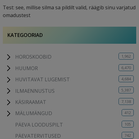
Test: see, millise silma sa pildilt valid, räägib sinu varjatud
omadustest
KATEGOORIAD
1,962
HOROSKOOBID
6,470
HUUMOR
4,684
HUVITAVAT LUGEMIST
5,387
ILMAENNUSTUS
7,138
KÄSIRAAMAT
412
MÄLUMÄNGUD
105
PÄEVA LOODUSPILT
742
PÄEVATERVITUSED