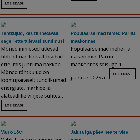
Tähtkujud, kes tunnetavad
Populaarseimad nimed Pärnu
sageli ette tulevasi sündmusi
maakonnas
Mõned inimesed ütlevad
Populaarseimad mehe- ja
tihti, et nad lihtsalt teadsid
naisenimed Pärnu
ette, mis juhtuma hakkab.
maakonnas seisuga 1.
Mõned tähtkujud on
jaanuar 2025.a...
loomupäraselt tundlikumad
energiate, märkide ja
alateadlike vihjete suhtes...
Vähk-Lõvi
Jaluta iga päev hea tervise
Vähk-Lõvi on inimene, kes
nimel