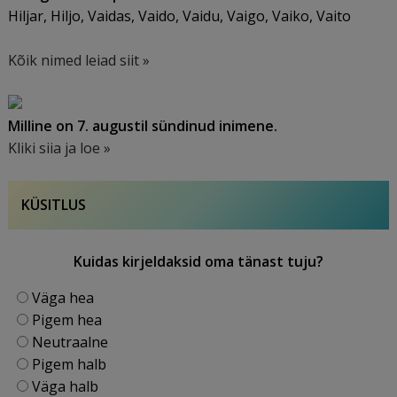
Hiljar, Hiljo, Vaidas, Vaido, Vaidu, Vaigo, Vaiko, Vaito
Kõik nimed leiad siit »
Milline on 7. augustil sündinud inimene.
Kliki siia ja loe »
KÜSITLUS
Kuidas kirjeldaksid oma tänast tuju?
Väga hea
Pigem hea
Neutraalne
Pigem halb
Väga halb