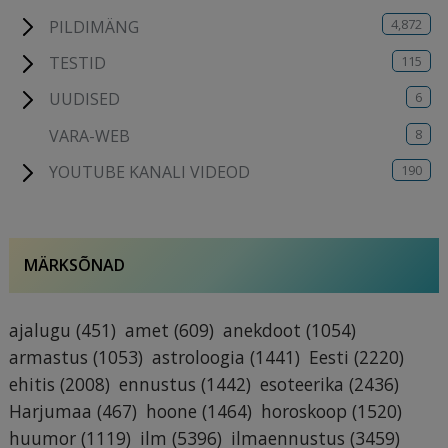
4,872
PILDIMÄNG
115
TESTID
6
UUDISED
8
VARA-WEB
190
YOUTUBE KANALI VIDEOD
MÄRKSÕNAD
ajalugu
(451)
amet
(609)
anekdoot
(1054)
armastus
(1053)
astroloogia
(1441)
Eesti
(2220)
ehitis
(2008)
ennustus
(1442)
esoteerika
(2436)
Harjumaa
(467)
hoone
(1464)
horoskoop
(1520)
huumor
(1119)
ilm
(5396)
ilmaennustus
(3459)