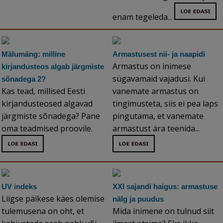
enam tegeleda...
Mälumäng: milline
Armastusest nii- ja naapidi
Armastus on inimese
kirjandusteos algab järgmiste
sügavamaid vajadusi. Kui
sõnadega 2?
Kas tead, millised Eesti
vanemate armastus on
kirjandusteosed algavad
tingimusteta, siis ei pea laps
järgmiste sõnadega? Pane
pingutama, et vanemate
oma teadmised proovile.
armastust ära teenida...
UV indeks
XXI sajandi haigus: armastuse
Liigse päikese käes olemise
nälg ja puudus
tulemusena on oht, et
Mida inimene on tulnud siit