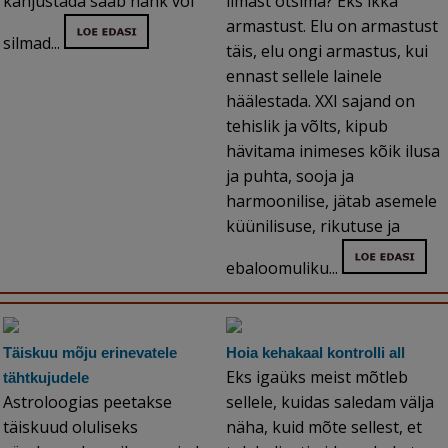
kahjustada saab nahk või
ilmast otsima? Eks ikka
armastust. Elu on armastust
silmad...
täis, elu ongi armastus, kui
ennast sellele lainele
häälestada. XXI sajand on
tehislik ja võlts, kipub
hävitama inimeses kõik ilusa
ja puhta, sooja ja
harmoonilise, jätab asemele
küünilisuse, rikutuse ja
ebaloomuliku...
Täiskuu mõju erinevatele
Hoia kehakaal kontrolli all
Eks igaüks meist mõtleb
tähtkujudele
Astroloogias peetakse
sellele, kuidas saledam välja
täiskuud oluliseks
näha, kuid mõte sellest, et