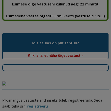
b
dI
t
e
ra
a
Esimese õige vastuseni kulunud aeg: 22 minutit
o
n
st
m
d
Esimesena vastas õigesti: Ermi Peets (vastuseid 1263)
o
s
k
Mis asulas on pilt tehtud?
Kliki siia, et näha õiget vastust »
Pildimängus vastuste andmiseks tuleb registreeruda. Seda
saab teha siin:
registreeru