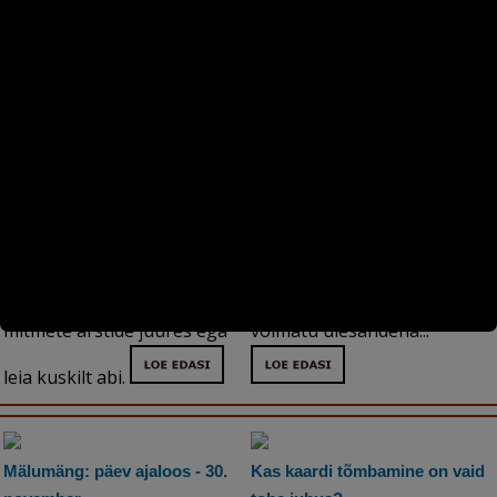
Hingevalu lööb kehas välja
Hoia kehakaal kontrolli all
Sageli, kui kehas kuskil valu
Eks igaüks meist mõtleb
tuntakse, ei ole põhjus
sellele, kuidas saledam välja
kehas endas, vaid hoopis
näha, kuid mõte sellest, et
inimese psüühikas.
tuleb dieeti pidama hakata,
Mõnikord käib inimene
võib paljudele tunduda
mitmete arstide juures ega
võimatu ülesandena...
leia kuskilt abi.
Mälumäng: päev ajaloos - 30.
Kas kaardi tõmbamine on vaid