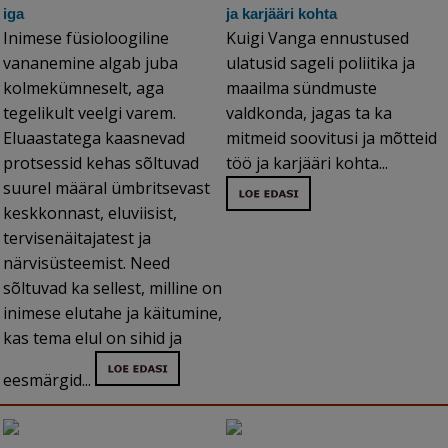
iga
ja karjääri kohta
Inimese füsioloogiline
Kuigi Vanga ennustused
vananemine algab juba
ulatusid sageli poliitika ja
kolmekümneselt, aga
maailma sündmuste
tegelikult veelgi varem.
valdkonda, jagas ta ka
Eluaastatega kaasnevad
mitmeid soovitusi ja mõtteid
protsessid kehas sõltuvad
töö ja karjääri kohta...
suurel määral ümbritsevast
keskkonnast, eluviisist,
tervisenäitajatest ja
närvisüsteemist. Need
sõltuvad ka sellest, milline on
inimese elutahe ja käitumine,
kas tema elul on sihid ja
eesmärgid...