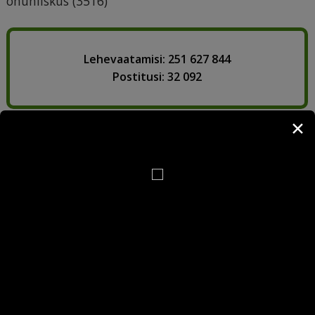
õhuniiskus
(3516)
Lehevaatamisi: 251 627 844
Postitusi: 32 092
✕
Käsiraamat: rõivaste
5 nippi optimismi
tingmärgid
suurendamiseks
Tingmärgid:
Optimism on positiivne ja
pesemismeetodid,
elujaatav ellusuhtumine.
temperatuur, valgendamine,
Mõnele on see loomupärane
pesemisjärgne hooldus...
omadus, mõni peab selle
nimel vaeva nägema. Mõni