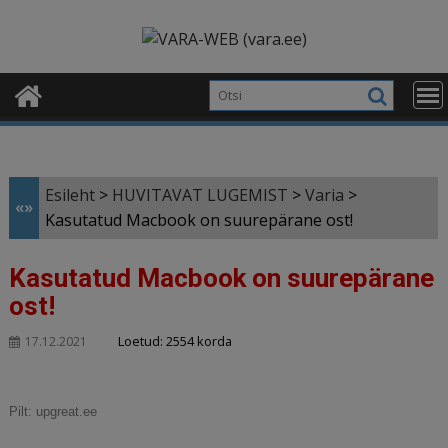
Skip
modal-check
to
content
Esileht
>
HUVITAVAT LUGEMIST
>
Varia
>
«»
Kasutatud Macbook on suurepärane ost!
Kasutatud Macbook on suurepärane
ost!
Loetud: 2554 korda
17.12.2021
Pilt: upgreat.ee