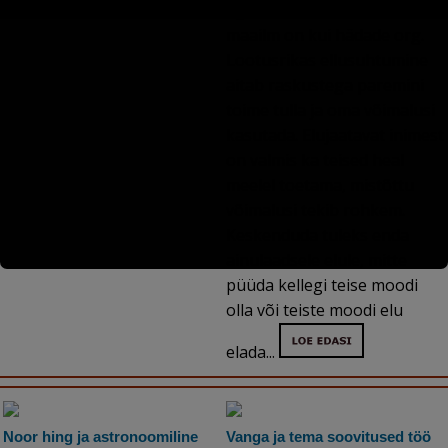
aga näebki ainult seda, et
maailm on kui hädade org.
Lootusrikas ellusuhtumine
aitab raskustega paremini
toime tulla ja oma võimalusi
kasutada. Elujaatavat inimest
on valmis ka teised heal
meelel toetama, mistõttu
võimalusi tekib rohkem.
Keskenduda tuleks enda
ainulaadsele elule, mitte
püüda kellegi teise moodi
olla või teiste moodi elu
elada...
Noor hing ja astronoomiline
Vanga ja tema soovitused töö