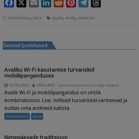
F
X
E
Li
R
Pi
T
T
a
m
n
e
n
el
h
,
,
,
Sisuturundus
Varia
Apple
arvuti
sülearvuti
c
ai
k
d
te
e
r
e
l
e
di
r
g
e
Navigeerimine
b
dI
t
e
ra
a
Seotud postitused
o
n
st
m
d
o
s
k
Avaliku Wi-Fi kasutamise turvariskid
mobiilipanganduses
03.08.2026
VARA-WEB
Avaliku
kommenteerimine on välja lülitatud
Avalik Wi-Fi ja mobiilipangandus on ohtlik
Wi-
Fi
kombinatsioon. Loe, millised turvariskid varitsevad ja
kasutamise
kuidas oma andmeid kaitsta.
turvariskid
Sisuturundus
Varia
mobiilipanganduses
Nimepäevade traditsioon