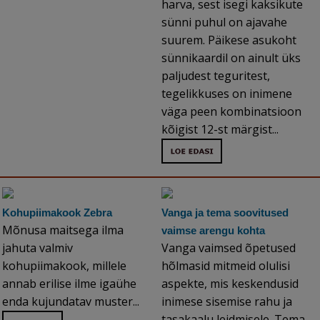
harva, sest isegi kaksikute
sünni puhul on ajavahe
suurem. Päikese asukoht
sünnikaardil on ainult üks
paljudest teguritest,
tegelikkuses on inimene
väga peen kombinatsioon
kõigist 12-st märgist...
Kohupiimakook Zebra
Vanga ja tema soovitused
Mõnusa maitsega ilma
vaimse arengu kohta
jahuta valmiv
Vanga vaimsed õpetused
kohupiimakook, millele
hõlmasid mitmeid olulisi
annab erilise ilme igaühe
aspekte, mis keskendusid
enda kujundatav muster...
inimese sisemise rahu ja
tasakaalu leidmisele. Tema