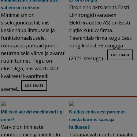
Elron ehk aktsiaselts Eesti
vähem on rohkem
Minimalism on
Liinirongid (varasem
sisekujundusstiil, mis
Elektriraudtee AS) on Eesti
keskendub lihtsusele ja
riigile kuuluv firma.
funktsionaalsusele,
Teenindab firma kogu Eesti
rõhutades puhtaid jooni,
rongiliiklust 38 rongiga
neutraalseid värve ja avarat
(2023. seisuga)...
ruumitunnet. Tegu on
elustiiliga, mis väärtustab
kvaliteeti kvantiteedi
asemel...
Millised värvid meelitavad ligi
Kuidas enda eest paremini
õnne?
seista karmis kaasaja
Värvid on inimeste
hulluses?
emotsioonide ja meeleolu
Tänapäeval muutub maailm