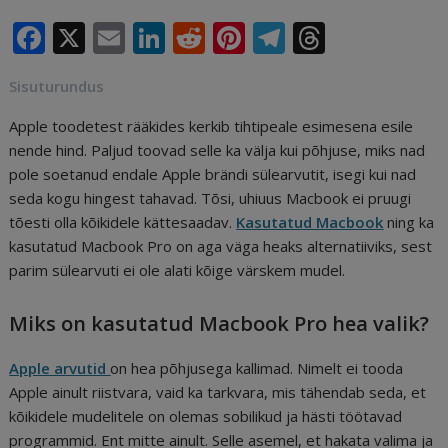
F
X
E
Li
R
Pi
T
T
a
m
n
e
n
el
h
Sisuturundus
c
ai
k
d
te
e
r
e
l
e
di
r
g
e
Apple toodetest rääkides kerkib tihtipeale esimesena esile
nende hind. Paljud toovad selle ka välja kui põhjuse, miks nad
b
dI
t
e
ra
a
pole soetanud endale Apple brändi sülearvutit, isegi kui nad
o
n
st
m
d
seda kogu hingest tahavad. Tõsi, uhiuus Macbook ei pruugi
o
s
tõesti olla kõikidele kättesaadav.
Kasutatud Macbook
ning ka
kasutatud Macbook Pro on aga väga heaks alternatiiviks, sest
k
parim sülearvuti ei ole alati kõige värskem mudel.
Miks on kasutatud Macbook Pro hea valik?
Apple arvutid
on hea põhjusega kallimad. Nimelt ei tooda
Apple ainult riistvara, vaid ka tarkvara, mis tähendab seda, et
kõikidele mudelitele on olemas sobilikud ja hästi töötavad
programmid. Ent mitte ainult. Selle asemel, et hakata valima ja