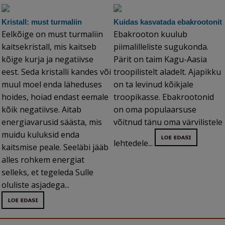
Kristall: must turmaliin
Kuidas kasvatada ebakrootonit
Eelkõige on must turmaliin
Ebakrooton kuulub
kaitsekristall, mis kaitseb
piimalilleliste sugukonda.
kõige kurja ja negatiivse
Pärit on taim Kagu-Aasia
eest. Seda kristalli kandes või
troopilistelt aladelt. Ajapikku
muul moel enda läheduses
on ta levinud kõikjale
hoides, hoiad endast eemale
troopikasse. Ebakrootonid
kõik negatiivse. Aitab
on oma populaarsuse
energiavarusid säästa, mis
võitnud tänu oma värvilistele
muidu kuluksid enda
lehtedele...
kaitsmise peale. Seeläbi jääb
alles rohkem energiat
selleks, et tegeleda Sulle
oluliste asjadega...