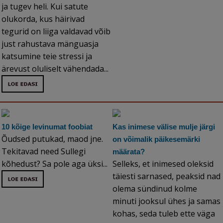
ja tugev heli. Kui satute
olukorda, kus häirivad
tegurid on liiga valdavad võib
just rahustava mänguasja
katsumine teie stressi ja
ärevust oluliselt vähendada...
10 kõige levinumat foobiat
Kas inimese välise mulje järgi
Õudsed putukad, maod jne.
on võimalik päikesemärki
Tekitavad need Sullegi
määrata?
kõhedust? Sa pole aga üksi...
Selleks, et inimesed oleksid
täiesti sarnased, peaksid nad
olema sündinud kolme
minuti jooksul ühes ja samas
kohas, seda tuleb ette väga