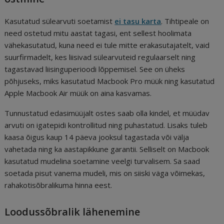
Kasutatud sülearvuti soetamist
ei tasu karta
. Tihtipeale on
need ostetud mitu aastat tagasi, ent sellest hoolimata
vähekasutatud, kuna need ei tule mitte erakasutajatelt, vaid
suurfirmadelt, kes liisivad sülearvuteid regulaarselt ning
tagastavad liisinguperioodi lõppemisel. See on üheks
põhjuseks, miks kasutatud Macbook Pro müük ning kasutatud
Apple Macbook Air müük on aina kasvamas.
Tunnustatud edasimüüjalt ostes saab olla kindel, et müüdav
arvuti on igatepidi kontrollitud ning puhastatud. Lisaks tuleb
kaasa õigus kaup 14 päeva jooksul tagastada või välja
vahetada ning ka aastapikkune garantii. Selliselt on Macbook
kasutatud mudelina soetamine veelgi turvalisem. Sa saad
soetada pisut vanema mudeli, mis on siiski väga võimekas,
rahakotisõbralikuma hinna eest.
Loodussõbralik lähenemine