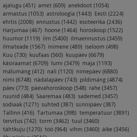
ajalugu
(451)
amet
(609)
anekdoot
(1054)
armastus
(1053)
astroloogia
(1443)
Eesti
(2224)
ehitis
(2008)
ennustus
(1442)
esoteerika
(2436)
Harjumaa
(467)
hoone
(1464)
horoskoop
(1522)
huumor
(1119)
ilm
(5400)
ilmaennustus
(3459)
ilmateade
(1567)
inimene
(489)
iseloom
(498)
Kuu
(730)
kuufaas
(560)
kuupäev
(6679)
käsiraamat
(6709)
lumi
(3479)
maja
(1193)
mälumäng
(412)
nali
(1120)
nimepäev
(6880)
nimi
(6748)
nädalapäev
(743)
pildimäng
(4874)
päev
(773)
päevahoroskoop
(548)
rahe
(3457)
ruunid
(484)
Saaremaa
(483)
sademed
(3457)
sodiaak
(1271)
suhted
(387)
sünnipäev
(387)
Tallinn
(416)
Tartumaa
(398)
temperatuur
(3891)
tervitus
(742)
torm
(3462)
tuul
(3460)
tähtkuju
(1270)
töö
(964)
vihm
(3460)
äike
(3456)