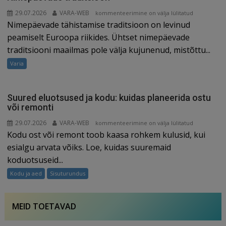
29.07.2026
VARA-WEB
Nimepäevade
kommenteerimine on välja lülitatud
Nimepäevade tähistamise traditsioon on levinud
traditsioon
peamiselt Euroopa riikides. Ühtset nimepäevade
traditsiooni maailmas pole välja kujunenud, mistõttu...
Varia
Suured eluotsused ja kodu: kuidas planeerida ostu
või remonti
29.07.2026
VARA-WEB
Suured
kommenteerimine on välja lülitatud
Kodu ost või remont toob kaasa rohkem kulusid, kui
eluotsused
ja
esialgu arvata võiks. Loe, kuidas suuremaid
kodu:
koduotsuseid...
kuidas
Kodu ja aed
Sisuturundus
planeerida
ostu
või
MEID TOETAVAD
remonti