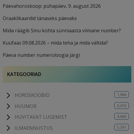
Päevahoroskoop: pühapäev, 9. august 2026
Oraaklikaardid tänaseks päevaks
Mida räägib Sinu kohta sünniaasta viimane number?
Kuufaas 09.08.2026 – mida teha ja mida vältida?
Päeva number numeroloogia järgi
KATEGOORIAD
1,966
HOROSKOOBID
6,470
HUUMOR
4,684
HUVITAVAT LUGEMIST
5,391
ILMAENNUSTUS