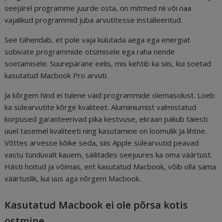
seejärel programme juurde osta, on mitmed nii või naa
vajalikud programmid juba arvutitesse installeeritud.
See tähendab, et pole vaja kulutada aega ega energiat
sobivate programmide otsimisele ega raha nende
soetamisele. Suurepärane eelis, mis kehtib ka siis, kui soetad
kasutatud Macbook Pro arvuti.
Ja kõrgem hind ei tulene vaid programmide olemasolust. Loeb
ka sülearvutite kõrge kvaliteet. Alumiiniumist valmistatud
korpused garanteerivad pika kestvuse, ekraan pakub täiesti
uuel tasemel kvaliteeti ning kasutamine on loomulik ja lihtne.
Võttes arvesse kõike seda, siis Apple sülearvutid peavad
vastu tunduvalt kauem, säilitades seejuures ka oma väärtust.
Hästi hoitud ja võimas, ent kasutatud Macbook, võib olla sama
väärtuslik, kui uus aga nõrgem Macbook.
Kasutatud Macbook ei ole põrsa kotis
ostmine