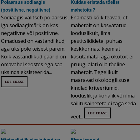
Polaarsus sodiaagis
Kuidas eristada tõelist
(positiivne, negatiivne)
mahetoitu?
Sodiaagis valitseb polaarsus,
Enamasti kõik teavad, et
iga sodiaagimärk on kas
mahetoit on kasvatatud
negatiivne või positiivne.
looduslikult, ilma
Omadused on vastandlikud,
pestitsiidideta, puhtas
aga üks pole teisest parem.
keskkonnas, keemiat
Kõik vastandlikud paarid on
kasutamata, aga ökotoit ei
omavahel seostes ega saa
pruugi alati olla tõeline
üksinda eksisteerida...
mahetoit. Tegelikult
määravad ökoloogilisuse
kindlad kriteeriumid,
looduslik ja kohalik või ilma
säilitusaineteta ei taga seda
veel...
Minimalistlik sisekujundus:
Elroni rongid