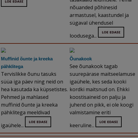
nõuanded põhinesid
armastusel, kaastundel ja
sügaval ühendusel
loodusega...
Muffinid õunte ja kreeka
Õunakook
See õunakook tagab
pähklitega
Tervislikke õunu tasuks
suurepärase maitseelamuse
süüa iga päev ning neid on
igaühele, kes seda kooki
hea kasutada ka küpsetistes.
kordki maitsnud on. Ehkki
Pehmed ja mahlased
koostisaineid on palju ja
muffinid õunte ja kreeka
juhend on pikk, ei ole koogi
pähklitega meeldivad
valmistamine eriti
igaühele...
keeruline...