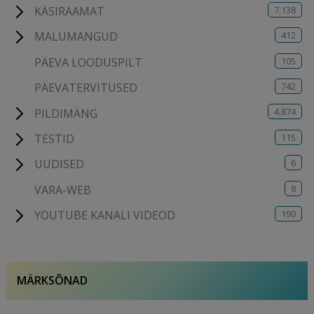
7,138
KÄSIRAAMAT
412
MÄLUMÄNGUD
105
PÄEVA LOODUSPILT
742
PÄEVATERVITUSED
4,874
PILDIMÄNG
115
TESTID
6
UUDISED
8
VARA-WEB
190
YOUTUBE KANALI VIDEOD
MÄRKSÕNAD