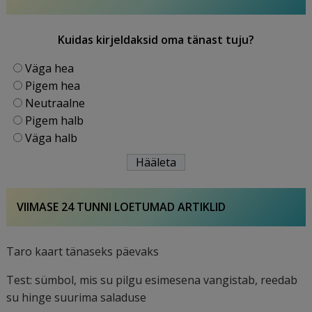
Kuidas kirjeldaksid oma tänast tuju?
Väga hea
Pigem hea
Neutraalne
Pigem halb
Väga halb
VIIMASE 24 TUNNI LOETUMAD ARTIKLID
Taro kaart tänaseks päevaks
Test: sümbol, mis su pilgu esimesena vangistab, reedab
su hinge suurima saladuse