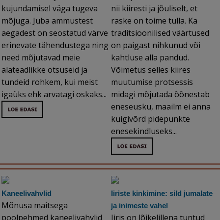
kujundamisel väga tugeva
nii kiiresti ja jõuliselt, et
mõjuga. Juba ammustest
raske on toime tulla. Ka
aegadest on seostatud värve
traditsioonilised väärtused
erinevate tähendustega ning
on paigast nihkunud või
need mõjutavad meie
kahtluse alla pandud.
alateadlikke otsuseid ja
Võimetus selles kiires
tundeid rohkem, kui meist
muutumise protsessis
igaüks ehk arvatagi oskaks...
midagi mõjutada õõnestab
eneseusku, maailm ei anna
kuigivõrd pidepunkte
enesekindluseks...
Kaneelivahvlid
Iiriste kinkimine: sild jumalate
Mõnusa maitsega
ja inimeste vahel
poolpehmed kaneelivahvlid
Iiris on lõikelillena tuntud