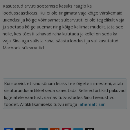
Kasutatud arvuti soetamise kasuks räägib ka
loodussäästlikkus. Kui ei ole tingimata vaja kõige värskemaid
uuendusi ja kõige võimsamat sülearvutit, ei ole tegelikult vaja
ju soetada kõige uuemat ning kõige kallimat mudelit. Jäta see
neile, kes tõesti tahavad raha kulutada ja kellel on seda ka
vaja. Sina aga säästa raha, säästa loodust ja vali kasutatud
Macbook sülearvutid.
Kui soovid, et sinu sõnum leiaks tee õigete inimesteni, aitab
sisuturundusartikkel seda saavutada. Sellised artiklid pakuvad
lugejatele väärtust, samas tutvustades Sinu teenust või
toodet. Artikli lisamiseks tutvu infoga
lähemalt siin
.