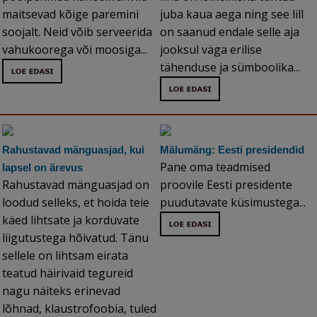
maitsevad kõige paremini
juba kaua aega ning see lill
soojalt. Neid võib serveerida
on saanud endale selle aja
vahukoorega või moosiga...
jooksul väga erilise
tähenduse ja sümboolika...
Rahustavad mänguasjad, kui
Mälumäng: Eesti presidendid
Pane oma teadmised
lapsel on ärevus
Rahustavad mänguasjad on
proovile Eesti presidente
loodud selleks, et hoida teie
puudutavate küsimustega...
käed lihtsate ja korduvate
liigutustega hõivatud. Tänu
sellele on lihtsam eirata
teatud häirivaid tegureid
nagu näiteks erinevad
lõhnad, klaustrofoobia, tuled