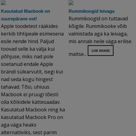
Kasutatud Macbook on
Rummikoogid leivaga
Rummikoogid on tuttavad
suurepärane ost!
Apple toodetest rääkides
kõigile. Rummikooke võib
kerkib tihtipeale esimesena
valmistada aga ka leivaga,
esile nende hind. Paljud
mis annab neile väga erilise
toovad selle ka välja kui
maitse...
põhjuse, miks nad pole
soetanud endale Apple
brändi sülearvutit, isegi kui
nad seda kogu hingest
tahavad. Tõsi, uhiuus
Macbook ei pruugi tõesti
olla kõikidele kättesaadav.
Kasutatud Macbook ning ka
kasutatud Macbook Pro on
aga väga heaks
alternatiiviks, sest parim