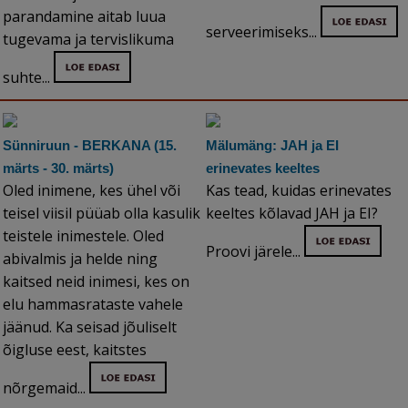
parandamine aitab luua
serveerimiseks...
tugevama ja tervislikuma
suhte...
Sünniruun - BERKANA (15.
Mälumäng: JAH ja EI
märts - 30. märts)
erinevates keeltes
Oled inimene, kes ühel või
Kas tead, kuidas erinevates
teisel viisil püüab olla kasulik
keeltes kõlavad JAH ja EI?
teistele inimestele. Oled
Proovi järele...
abivalmis ja helde ning
kaitsed neid inimesi, kes on
elu hammasrataste vahele
jäänud. Ka seisad jõuliselt
õigluse eest, kaitstes
nõrgemaid...