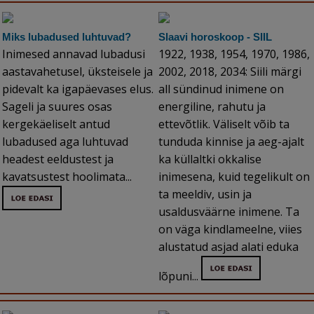
Miks lubadused luhtuvad?
Slaavi horoskoop - SIIL
Inimesed annavad lubadusi
1922, 1938, 1954, 1970, 1986,
aastavahetusel, üksteisele ja
2002, 2018, 2034: Siili märgi
pidevalt ka igapäevases elus.
all sündinud inimene on
Sageli ja suures osas
energiline, rahutu ja
kergekäeliselt antud
ettevõtlik. Väliselt võib ta
lubadused aga luhtuvad
tunduda kinnise ja aeg-ajalt
headest eeldustest ja
ka küllaltki okkalise
kavatsustest hoolimata...
inimesena, kuid tegelikult on
ta meeldiv, usin ja
usaldusväärne inimene. Ta
on väga kindlameelne, viies
alustatud asjad alati eduka
lõpuni...