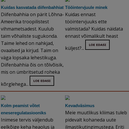
Kuidas kasvatada diifenbahhiat
Tööintervjuule minek
Diifenbahhia on pärit Lõhna-
Kuidas ennast
Ameerika troopilistest
tööintervjuuks ette
vihmametsadest. Kuulub
valmistada? Kuidas näidata
taim võhaliste sugukonda.
ennast võimalikult heast
Taime lehed on nahkjad,
küljest?...
ovaalsed ja kirjud. Taim on
väga lopsaka lehestikuga.
Diifenbahhia õis on tõlvõisik,
mis on ümbritsetud roheka
kõrglehega...
Kolm peamist võtet
Kevadväsimus
Meie muutlikus kliimas tuleb
eneseregulatasiooniks
Inimese tervis väljendub
pidevalt kohaneda uute
eelkõige keha heaolus ja
ilmastikutingimustega. Eriti