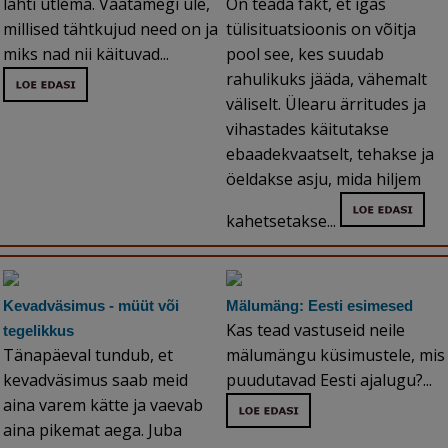
lahti ütlema. Vaatamegi üle,
On teada fakt, et igas
millised tähtkujud need on ja
tülisituatsioonis on võitja
miks nad nii käituvad...
pool see, kes suudab
rahulikuks jääda, vähemalt
väliselt. Ülearu ärritudes ja
vihastades käitutakse
ebaadekvaatselt, tehakse ja
öeldakse asju, mida hiljem
kahetsetakse...
Kevadväsimus - müüt või
Mälumäng: Eesti esimesed
Kas tead vastuseid neile
tegelikkus
Tänapäeval tundub, et
mälumängu küsimustele, mis
kevadväsimus saab meid
puudutavad Eesti ajalugu?...
aina varem kätte ja vaevab
aina pikemat aega. Juba