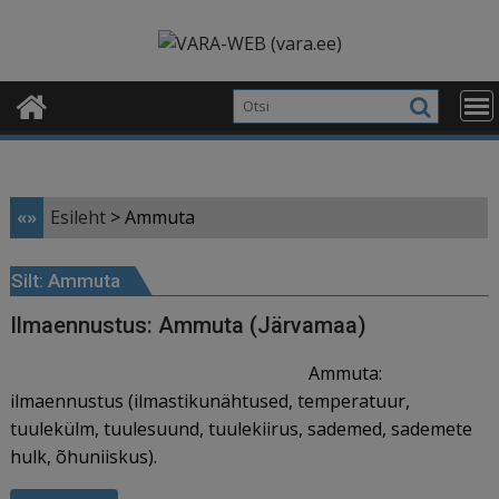
Skip
modal-check
to
content
«»
Esileht
>
Ammuta
Silt:
Ammuta
Ilmaennustus: Ammuta (Järvamaa)
Ammuta:
ilmaennustus (ilmastikunähtused, temperatuur,
tuulekülm, tuulesuund, tuulekiirus, sademed, sademete
hulk, õhuniiskus).