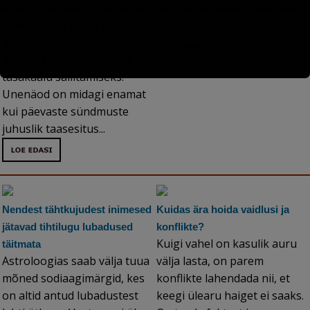
asendit, et vereringet kehas
Sinuga sarnased omadused
säilitada. Aju püsib une ajal
või sarnane saatus?...
aktiivne. Und vajab inimene
eelkõige psühholoogilise
tasakaalu säilitamiseks.
Unenäod on midagi enamat
kui päevaste sündmuste
juhuslik taasesitus...
Nendest tähtkujudest inimesed
Kuidas ära hoida vaidlusi ja
jätavad tihtilugu lubadused
konflikte?
Kuigi vahel on kasulik auru
täitmata
Astroloogias saab välja tuua
välja lasta, on parem
mõned sodiaagimärgid, kes
konflikte lahendada nii, et
on altid antud lubadustest
keegi ülearu haiget ei saaks.