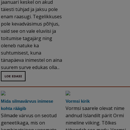
jaanuari keskel on akud
täiesti tühjad ja jaksu pole
enam raasugi. Tegelikkuses
pole kevadväsimus põhjus,
vaid see on vale eluviisi ja
toitumise tagajärg ning
oleneb natuke ka
suhtumisest, kuna
tänapäeva inimestel on aina
suurem surve edukas olla...
Mida silmavärvus inimese
Vormsi kirik
Vormsi saarele olevat nime
kohta räägib
Silmade värvus on seotud
andnud Islandilt pärit Ormi
geneetikaga, mis on
nimeline viiking. Tõlkes