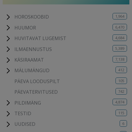
1,964
HOROSKOOBID
6,470
HUUMOR
4,684
HUVITAVAT LUGEMIST
5,389
ILMAENNUSTUS
7,138
KÄSIRAAMAT
412
MÄLUMÄNGUD
105
PÄEVA LOODUSPILT
742
PÄEVATERVITUSED
4,874
PILDIMÄNG
115
TESTID
6
UUDISED