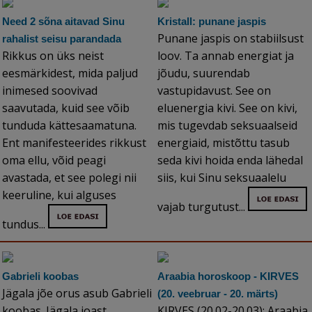
Need 2 sõna aitavad Sinu
Kristall: punane jaspis
Punane jaspis on stabiilsust
rahalist seisu parandada
Rikkus on üks neist
loov. Ta annab energiat ja
eesmärkidest, mida paljud
jõudu, suurendab
inimesed soovivad
vastupidavust. See on
saavutada, kuid see võib
eluenergia kivi. See on kivi,
tunduda kättesaamatuna.
mis tugevdab seksuaalseid
Ent manifesteerides rikkust
energiaid, mistõttu tasub
oma ellu, võid peagi
seda kivi hoida enda lähedal
avastada, et see polegi nii
siis, kui Sinu seksuaalelu
keeruline, kui alguses
vajab turgutust...
tundus...
Gabrieli koobas
Araabia horoskoop - KIRVES
Jägala jõe orus asub Gabrieli
(20. veebruar - 20. märts)
koobas. Jägala joast
KIRVES (20.02-20.03): Araabia