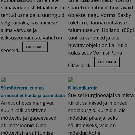
kombinatsioon vanemate
tähendab see madu. Vormsi
silmavärvusest. Maailmas on
saarel on mitmeid huvitavaid
tehtud üsna palju uuringuid
objekte, nagu Vormsi Saxby
selgitamaks, kas inimese
tuletorn, Rannarootslaste
silma värvuse ja
talumuuseum, Hollandi tüüpi
isiksuseomaduste vahel on
tuuliku varemed ja üks
huvitav objekt on ka Hullo
seoseid...
külas asuv Vormsi Püha
Olavi kirik...
50 mõttetera, et oma
Kilekotikurgid
Suvisel kurgihooajal valmista
armusuhet hoida ja parandada
Armusuhetes mängivad
kiirelt valmivad ja imehead
suurt rolli positiivne
soolakurgid. Kurgid ei ole
mõtteviis ja igapäevased
mõeldud pikaajaliseks
afirmatsioonid. Oma
säilitamiseks, vaid on
mõtteviisi ja suhtumise
mõeldud kohe