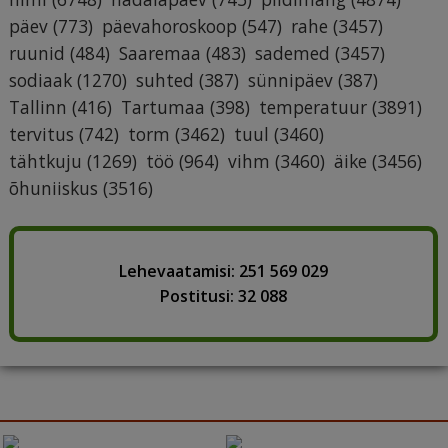
päev
(773)
päevahoroskoop
(547)
rahe
(3457)
ruunid
(484)
Saaremaa
(483)
sademed
(3457)
sodiaak
(1270)
suhted
(387)
sünnipäev
(387)
Tallinn
(416)
Tartumaa
(398)
temperatuur
(3891)
tervitus
(742)
torm
(3462)
tuul
(3460)
tähtkuju
(1269)
töö
(964)
vihm
(3460)
äike
(3456)
õhuniiskus
(3516)
Lehevaatamisi: 251 569 029
Postitusi: 32 088