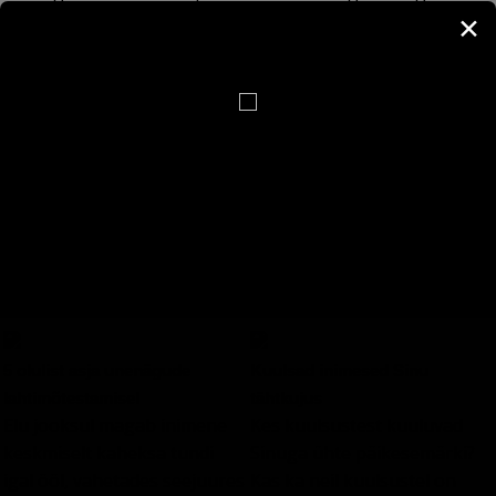
pidev stress muudab selle
mõjutab see inimesi
✕
haigeks. Haigus on alati
kevadel...
olemas kõigepealt
energeetiliselt ja kui sellele
tähelepanu ei pöörata, lööb
välja kehas.
Eneseregulatsioon on
eelkõige suhtlemine kõige
kõrgemaga ning oma
alateadvusega...
5 olulist asja unenägude
Kuulsad inimesed Sinu
lahtimõtestamisel
tähtkujus
Elu jooksul magab inimene
Kes kuulsustest kuuluvad
keskmiselt kaheksa tundi
Sinuga ühte päikesemärki?
igal ööl, vahetades seejuures
Kas ka neil kuulsustel on