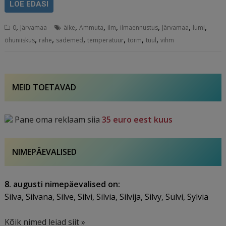
LOE EDASI
,
,
,
,
,
,
,
0
Järvamaa
äike
Ammuta
ilm
ilmaennustus
Järvamaa
lumi
,
,
,
,
,
,
õhuniiskus
rahe
sademed
temperatuur
torm
tuul
vihm
MEID TOETAVAD
Pane oma reklaam siia
35 euro eest kuus
NIMEPÄEVALISED
8. augusti nimepäevalised on:
Silva, Silvana, Silve, Silvi, Silvia, Silvija, Silvy, Sülvi, Sylvia
Kõik nimed leiad siit »