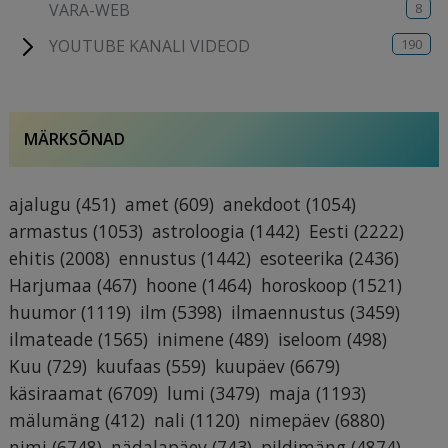
8
VARA-WEB
190
YOUTUBE KANALI VIDEOD
MÄRKSÕNAD
ajalugu
(451)
amet
(609)
anekdoot
(1054)
armastus
(1053)
astroloogia
(1442)
Eesti
(2222)
ehitis
(2008)
ennustus
(1442)
esoteerika
(2436)
Harjumaa
(467)
hoone
(1464)
horoskoop
(1521)
huumor
(1119)
ilm
(5398)
ilmaennustus
(3459)
ilmateade
(1565)
inimene
(489)
iseloom
(498)
Kuu
(729)
kuufaas
(559)
kuupäev
(6679)
käsiraamat
(6709)
lumi
(3479)
maja
(1193)
mälumäng
(412)
nali
(1120)
nimepäev
(6880)
nimi
(6748)
nädalapäev
(743)
pildimäng
(4874)