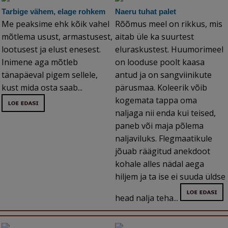
Tarbige vähem, elage rohkem
Naeru tuhat palet
Me peaksime ehk kõik vahel
Rõõmus meel on rikkus, mis
mõtlema usust, armastusest,
aitab üle ka suurtest
lootusest ja elust enesest.
eluraskustest. Huumorimeel
Inimene aga mõtleb
on looduse poolt kaasa
tänapäeval pigem sellele,
antud ja on sangviinikute
kust mida osta saab...
pärusmaa. Koleerik võib
kogemata tappa oma
naljaga nii enda kui teised,
paneb või maja põlema
naljaviluks. Flegmaatikule
jõuab räägitud anekdoot
kohale alles nädal aega
hiljem ja ta ise ei suuda üldse
head nalja teha...