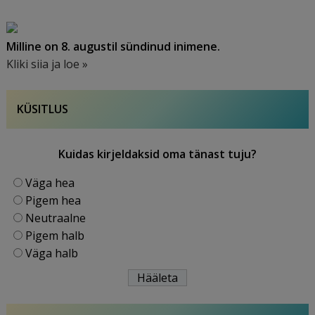
Milline on 8. augustil sündinud inimene.
Kliki siia ja loe »
KÜSITLUS
Kuidas kirjeldaksid oma tänast tuju?
Väga hea
Pigem hea
Neutraalne
Pigem halb
Väga halb