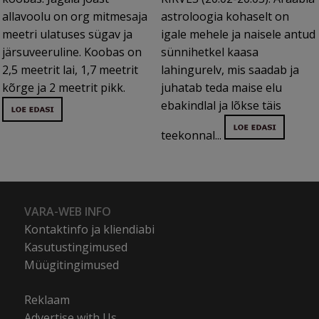
allavoolu on org mitmesaja
astroloogia kohaselt on
meetri ulatuses sügav ja
igale mehele ja naisele antud
järsuveeruline. Koobas on
sünnihetkel kaasa
2,5 meetrit lai, 1,7 meetrit
lahingurelv, mis saadab ja
kõrge ja 2 meetrit pikk.
juhatab teda maise elu
ebakindlal ja lõkse täis
teekonnal...
VARA-WEB INFO
Kontaktinfo ja kliendiabi
Kasutustingimused
Müügitingimused
Reklaam
Advertise with Us