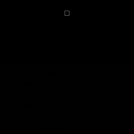
6,470
HUUMOR
4,684
HUVITAVAT LUGEMIST
5,391
ILMAENNUSTUS
7,138
KÄSIRAAMAT
412
MÄLUMÄNGUD
105
PÄEVA LOODUSPILT
742
PÄEVATERVITUSED
4,874
PILDIMÄNG
115
TESTID
6
UUDISED
8
VARA-WEB
190
YOUTUBE KANALI VIDEOD