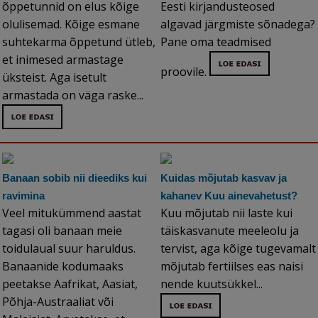
õppetunnid on elus kõige
Eesti kirjandusteosed
olulisemad. Kõige esmane
algavad järgmiste sõnadega?
suhtekarma õppetund ütleb,
Pane oma teadmised
et inimesed armastage
proovile.
üksteist. Aga isetult
armastada on väga raske...
Banaan sobib nii dieediks kui
Kuidas mõjutab kasvav ja
ravimina
kahanev Kuu ainevahetust?
Veel mitukümmend aastat
Kuu mõjutab nii laste kui
tagasi oli banaan meie
täiskasvanute meeleolu ja
toidulaual suur haruldus.
tervist, aga kõige tugevamalt
Banaanide kodumaaks
mõjutab fertiilses eas naisi
peetakse Aafrikat, Aasiat,
nende kuutsükkel...
Põhja-Austraaliat või