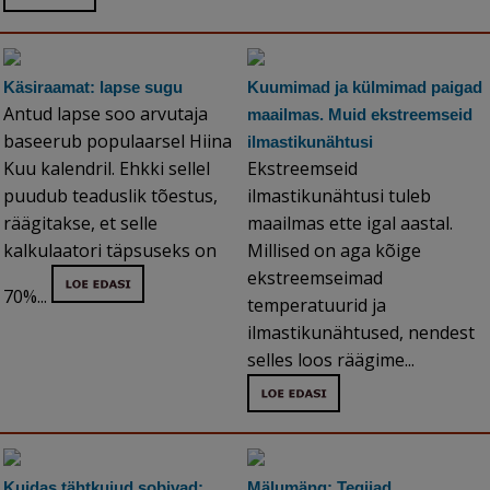
Käsiraamat: lapse sugu
Kuumimad ja külmimad paigad
Antud lapse soo arvutaja
maailmas. Muid ekstreemseid
baseerub populaarsel Hiina
ilmastikunähtusi
Kuu kalendril. Ehkki sellel
Ekstreemseid
puudub teaduslik tõestus,
ilmastikunähtusi tuleb
räägitakse, et selle
maailmas ette igal aastal.
kalkulaatori täpsuseks on
Millised on aga kõige
ekstreemseimad
70%...
temperatuurid ja
ilmastikunähtused, nendest
selles loos räägime...
Kuidas tähtkujud sobivad:
Mälumäng: Tegijad