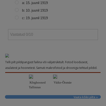
a: 15. juunil 1919
b: 10. juunil 1919
c: 19. juunil 1919
Vastatud
0
/10
Telli pilt pildipangast failina või väljatrükitult. Fotod loodusest,
asulatest ja hoonetest. Samuti makrofotod ja drooniga tehtud pildid.
Kõrghooned
Väike-Õismäe
Tallinnas
Vaata kõiki pilte »