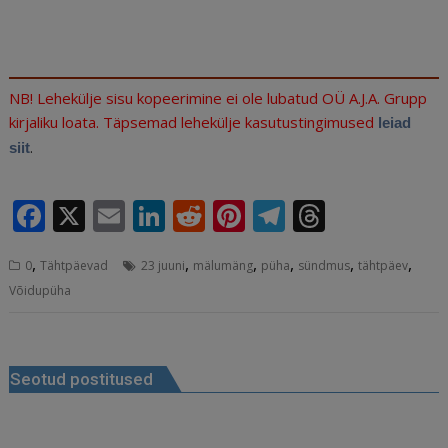
NB! Lehekülje sisu kopeerimine ei ole lubatud OÜ A.J.A. Grupp
kirjaliku loata. Täpsemad lehekülje kasutustingimused
leiad
.
siit
F
X
E
Li
R
Pi
T
T
a
m
n
e
n
el
h
,
,
,
,
,
,
0
Tähtpäevad
23 juuni
mälumäng
püha
sündmus
tähtpäev
c
ai
k
d
te
e
r
Võidupüha
e
l
e
di
r
g
e
b
dI
t
e
ra
a
Navigeerimine
o
n
st
m
d
Seotud postitused
o
s
k