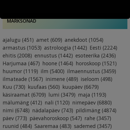
MÄRKSÕNAD
ajalugu
(451)
amet
(609)
anekdoot
(1054)
armastus
(1053)
astroloogia
(1442)
Eesti
(2224)
ehitis
(2008)
ennustus
(1442)
esoteerika
(2436)
Harjumaa
(467)
hoone
(1464)
horoskoop
(1521)
huumor
(1119)
ilm
(5400)
ilmaennustus
(3459)
ilmateade
(1567)
inimene
(489)
iseloom
(498)
Kuu
(730)
kuufaas
(560)
kuupäev
(6679)
käsiraamat
(6709)
lumi
(3479)
maja
(1193)
mälumäng
(412)
nali
(1120)
nimepäev
(6880)
nimi
(6748)
nädalapäev
(743)
pildimäng
(4874)
päev
(773)
päevahoroskoop
(547)
rahe
(3457)
ruunid
(484)
Saaremaa
(483)
sademed
(3457)