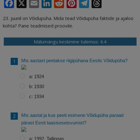
F
X
E
Li
R
Pi
T
T
a
m
n
e
n
el
h
23. juunil on Võidupüha. Mida tead Võidupüha faktide ja ajaloo
c
ai
k
d
te
e
r
kohta? Pane teadmised proovile.
e
l
e
di
r
g
e
b
dI
t
e
ra
a
Mälumängu keskmine tulemus: 4.4
o
n
st
m
d
o
s
Mis aastast peetakse riigipühana Eestis Võidupüha?
k
a: 1924
b: 1930
c: 1934
Mis aastal ja kus peeti esimene Võidupüha paraad
pärast Eesti taasiseseisvumist?
a: 1992, Tallinnas