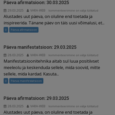
Päeva afirmatsioon: 30.03.2025
29.03.2025
VARA-WEB
Päeva
kommenteerimine on välja lülitatud
Alustades uut päeva, on oluline end toetada ja
afirmatsioon:
30.03.2025
inspireerida. Tänane päev on täis uusi võimalusi, et...
0
Päeva afirmatsioon
Päeva manifestatsioon: 29.03.2025
28.03.2025
VARA-WEB
Päeva
kommenteerimine on välja lülitatud
Manifestatsioonitehnika aitab sul luua positiivset
manifestatsioon:
29.03.2025
meeleolu ja keskenduda sellele, mida soovid, mitte
sellele, mida kardad. Kasuta...
0
Päeva manifestatsioon
Päeva afirmatsioon: 29.03.2025
28.03.2025
VARA-WEB
Päeva
kommenteerimine on välja lülitatud
Alustades uut päeva, on oluline end toetada ja
afirmatsioon: