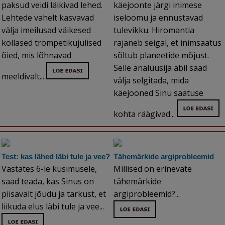
paksud veidi läikivad lehed.
käejoonte järgi inimese
Lehtede vahelt kasvavad
iseloomu ja ennustavad
välja imeilusad väikesed
tulevikku. Hiromantia
kollased trompetikujulised
rajaneb seigal, et inimsaatus
õied, mis lõhnavad
sõltub planeetide mõjust.
Selle analüüsija abil saad
meeldivalt...
välja selgitada, mida
käejooned Sinu saatuse
kohta räägivad...
Test: kas lähed läbi tule ja vee?
Tähemärkide argiprobleemid
Vastates 6-le küsimusele,
Millised on erinevate
saad teada, kas Sinus on
tähemärkide
piisavalt jõudu ja tarkust, et
argiprobleemid?...
liikuda elus läbi tule ja vee...