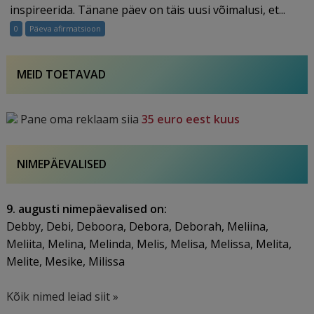
29.03.2025
inspireerida. Tänane päev on täis uusi võimalusi, et...
0
Päeva afirmatsioon
MEID TOETAVAD
Pane oma reklaam siia
35 euro eest kuus
NIMEPÄEVALISED
9. augusti nimepäevalised on:
Debby, Debi, Deboora, Debora, Deborah, Meliina,
Meliita, Melina, Melinda, Melis, Melisa, Melissa, Melita,
Melite, Mesike, Milissa
Kõik nimed leiad siit »