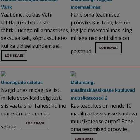
Vähk
moemaailmas
Vaatleme, kuidas Vähi
Pane oma teadmised
tähtkuju sobib teiste
proovile. Kas tead, kes on
tähtkujudega nii armastuses,
tegijad moemaailmas ning
seksuaalselt, sõprussuhetes
millega nad eriti silma on
kui ka üldisel suhtlemisel...
paistnud...
Unenägude seletus
Mälumäng:
Nägid unes midagi sellist,
maailmaklassikasse kuuluvad
millele sooviksid selgitust,
muusikateosed 2
siis vaata siia. Tähestikuline
Kas tead, kes on nende 10
märksõnade unenäo
maailmaklassikasse kuuluva
muusikateose autor? Pane
seletus...
oma teadmised proovile...