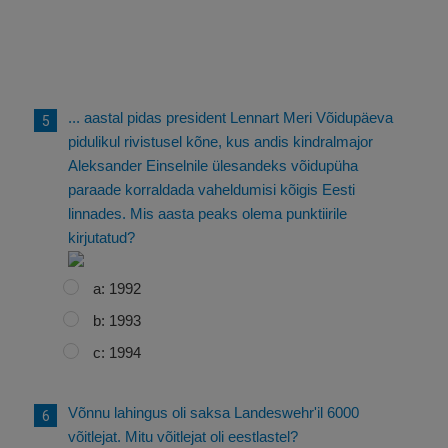
... aastal pidas president Lennart Meri Võidupäeva
pidulikul rivistusel kõne, kus andis kindralmajor
Aleksander Einselnile ülesandeks võidupüha
paraade korraldada vaheldumisi kõigis Eesti
linnades. Mis aasta peaks olema punktiirile
kirjutatud?
a: 1992
b: 1993
c: 1994
Võnnu lahingus oli saksa Landeswehr'il 6000
võitlejat. Mitu võitlejat oli eestlastel?