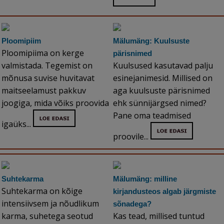
Ploomipiim
Mälumäng: Kuulsuste
Ploomipiima on kerge
pärisnimed
valmistada. Tegemist on
Kuulsused kasutavad palju
mõnusa suvise huvitavat
esinejanimesid. Millised on
maitseelamust pakkuv
aga kuulsuste pärisnimed
joogiga, mida võiks proovida
ehk sünnijärgsed nimed?
Pane oma teadmised
igaüks...
proovile...
Suhtekarma
Mälumäng: milline
Suhtekarma on kõige
kirjandusteos algab järgmiste
intensiivsem ja nõudlikum
sõnadega?
karma, suhetega seotud
Kas tead, millised tuntud