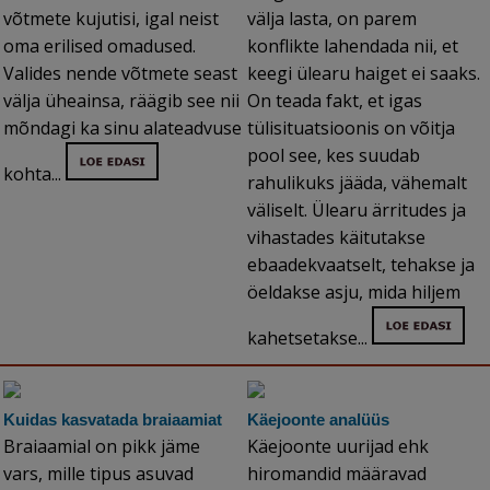
võtmete kujutisi, igal neist
välja lasta, on parem
oma erilised omadused.
konflikte lahendada nii, et
Valides nende võtmete seast
keegi ülearu haiget ei saaks.
välja üheainsa, räägib see nii
On teada fakt, et igas
mõndagi ka sinu alateadvuse
tülisituatsioonis on võitja
pool see, kes suudab
kohta...
rahulikuks jääda, vähemalt
väliselt. Ülearu ärritudes ja
vihastades käitutakse
ebaadekvaatselt, tehakse ja
öeldakse asju, mida hiljem
kahetsetakse...
Kuidas kasvatada braiaamiat
Käejoonte analüüs
Braiaamial on pikk jäme
Käejoonte uurijad ehk
vars, mille tipus asuvad
hiromandid määravad