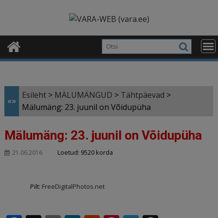
Skip
modal-check
to
content
Esileht
>
MÄLUMÄNGUD
>
Tähtpäevad
>
«»
Mälumäng: 23. juunil on Võidupüha
Mälumäng: 23. juunil on Võidupüha
Loetud: 9520 korda
21.06.2016
Pilt:
FreeDigitalPhotos.net