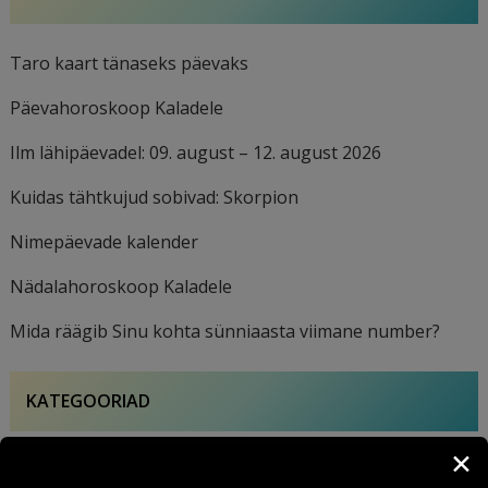
Taro kaart tänaseks päevaks
Päevahoroskoop Kaladele
Ilm lähipäevadel: 09. august – 12. august 2026
Kuidas tähtkujud sobivad: Skorpion
Nimepäevade kalender
Nädalahoroskoop Kaladele
Mida räägib Sinu kohta sünniaasta viimane number?
KATEGOORIAD
✕
1,965
HOROSKOOBID