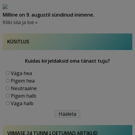
Milline on 9. augustil sündinud inimene.
Kliki siia ja loe »
KÜSITLUS
Kuidas kirjeldaksid oma tänast tuju?
Väga hea
Pigem hea
Neutraalne
Pigem halb
Väga halb
VIIMASE 24 TUNNI LOETUMAD ARTIKLID