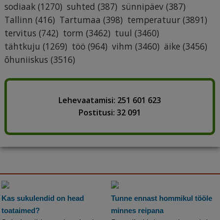
sodiaak
(1270)
suhted
(387)
sünnipäev
(387)
Tallinn
(416)
Tartumaa
(398)
temperatuur
(3891)
tervitus
(742)
torm
(3462)
tuul
(3460)
tähtkuju
(1269)
töö
(964)
vihm
(3460)
äike
(3456)
õhuniiskus
(3516)
Lehevaatamisi: 251 601 623
Postitusi: 32 091
Kas sukulendid on head
Tunne ennast hommikul tööle
toataimed?
minnes reipana