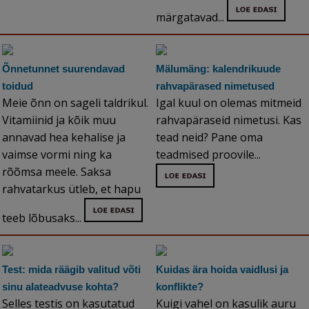
märgatavad...
Õnnetunnet suurendavad
Mälumäng: kalendrikuude
toidud
rahvapärased nimetused
Meie õnn on sageli taldrikul.
Igal kuul on olemas mitmeid
Vitamiinid ja kõik muu
rahvapäraseid nimetusi. Kas
annavad hea kehalise ja
tead neid? Pane oma
vaimse vormi ning ka
teadmised proovile...
rõõmsa meele. Saksa
rahvatarkus ütleb, et hapu
teeb lõbusaks...
Test: mida räägib valitud võti
Kuidas ära hoida vaidlusi ja
sinu alateadvuse kohta?
konflikte?
Selles testis on kasutatud
Kuigi vahel on kasulik auru