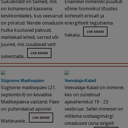
Sukulendid on taimed, mis
Enamikel inimestel puudub
on kohanenud kasvama
võime hommikul tõustes
keskkondades, kus veevarud
koheselt erksalt ja
on piiratud. Nende omaduste
energiliselt tegutsema
hulka kuuluvad paksud,
hakata...
mahlakad lehed, varred või
juured, mis suudavad vett
salvestada...
Sügisene Madisepäev
Veevalaja-Kalad
Sügisene madisepäev (21.
Veevalaja-Kalad on inimene,
septembril) on kevadise
kes on sündinud
Madisepäeva vastand. Päev
ajavahemikul 19 - 23
on pühendatud apostel
veebruar. Sellel inimesel on
mõlema sodiaagimärgi
Matteusele...
omadused üsna selgelt