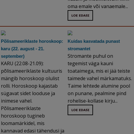
oma emale või vanaemale...
Põlisameeriklaste horoskoop:
Kuidas kasvatada punast
karu (22. august - 21.
stromantet
Stromante puhul on
september)
KARU (22.08-21.09):
tegemist väga kauni
põlisameeriklaste kultuuris
toataimega, mis ei jää teiste
mängib horoskoop olulist
taimede vahel märkamatuks.
rolli. Horoskoop kajastab
Taime lehtede alumine pool
sügavat sidet looduse ja
on punane, pealmine pind
inimese vahel.
rohelise-kollase kirju...
Põlisameeriklaste
horoskoop tugineb
loomamärkidel, mis
kannavad edasi tähendusi ja