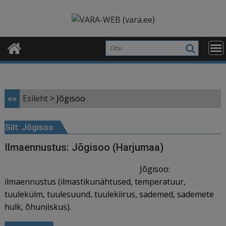
Skip
modal-check
to
content
«»
Esileht
>
Jõgisoo
Silt:
Jõgisoo
Ilmaennustus: Jõgisoo (Harjumaa)
Jõgisoo:
ilmaennustus (ilmastikunähtused, temperatuur,
tuulekülm, tuulesuund, tuulekiirus, sademed, sademete
hulk, õhuniiskus).