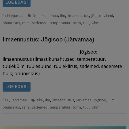
LOE EDASI
,
,
,
,
,
,
Harjumaa
äike
Harjumaa
ilm
ilmaennustus
Jõgisoo
lumi
,
,
,
,
,
,
õhuniiskus
rahe
sademed
temperatuur
torm
tuul
vihm
Ilmaennustus: Jõgisoo (Järvamaa)
Jõgisoo:
ilmaennustus (ilmastikunähtused, temperatuur,
tuulekülm, tuulesuund, tuulekiirus, sademed, sademete
hulk, õhuniiskus).
LOE EDASI
,
,
,
,
,
,
,
0
Järvamaa
äike
ilm
ilmaennustus
Järvamaa
Jõgisoo
lumi
,
,
,
,
,
,
õhuniiskus
rahe
sademed
temperatuur
torm
tuul
vihm