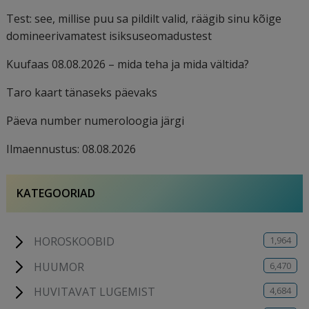
Test: see, millise puu sa pildilt valid, räägib sinu kõige
domineerivamatest isiksuseomadustest
Kuufaas 08.08.2026 – mida teha ja mida vältida?
Taro kaart tänaseks päevaks
Päeva number numeroloogia järgi
Ilmaennustus: 08.08.2026
KATEGOORIAD
1,964
HOROSKOOBID
6,470
HUUMOR
4,684
HUVITAVAT LUGEMIST