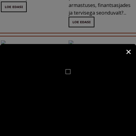
armastuses, finantsasjades
ja tervisega seonduvalt?...
✕
Millised tundemärgid reedavad
Millised on tähemärkide
päikesemärke visuaalsel
tavapärased emotsioonid?
Tähemärk peegeldab mitte
vaatlusel?
Et täpselt määrata, peaks
ainult inimese
teadma inimese sünnikaardil
iseloomuomadusi, vaid ka
olevat tõusumärki, välimuse
tema tavapäraseid
määrab suures osas I maja.
emotsionaalseid reaktsioone
Just seetõttu ei ole välised
erinevates olukordades...
tunnused sugugi mitte alati
omased antud
päikesemärgile. Mõni väike
asi võib siiski reeta...