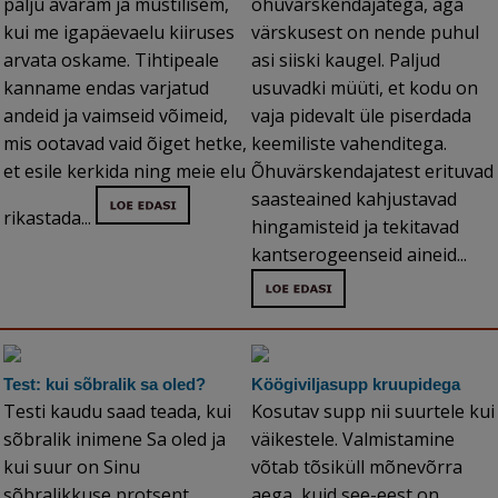
palju avaram ja müstilisem,
õhuvärskendajatega, aga
kui me igapäevaelu kiiruses
värskusest on nende puhul
arvata oskame. Tihtipeale
asi siiski kaugel. Paljud
kanname endas varjatud
usuvadki müüti, et kodu on
andeid ja vaimseid võimeid,
vaja pidevalt üle piserdada
mis ootavad vaid õiget hetke,
keemiliste vahenditega.
et esile kerkida ning meie elu
Õhuvärskendajatest erituvad
saasteained kahjustavad
rikastada...
hingamisteid ja tekitavad
kantserogeenseid aineid...
Test: kui sõbralik sa oled?
Köögiviljasupp kruupidega
Testi kaudu saad teada, kui
Kosutav supp nii suurtele kui
sõbralik inimene Sa oled ja
väikestele. Valmistamine
kui suur on Sinu
võtab tõsiküll mõnevõrra
sõbralikkuse protsent...
aega, kuid see-eest on