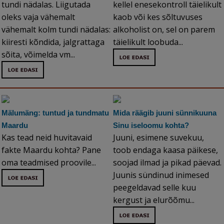
tundi nädalas. Liigutada
kellel enesekontroll täielikult
oleks vaja vähemalt
kaob või kes sõltuvuses
vähemalt kolm tundi nädalas:
alkoholist on, sel on parem
kiiresti kõndida, jalgrattaga
täielikult loobuda...
sõita, võimelda vm...
Mälumäng: tuntud ja tundmatu
Mida räägib juuni sünnikuuna
Maardu
Sinu iseloomu kohta?
Kas tead neid huvitavaid
Juuni, esimene suvekuu,
fakte Maardu kohta? Pane
toob endaga kaasa päikese,
oma teadmised proovile...
soojad ilmad ja pikad päevad.
Juunis sündinud inimesed
peegeldavad selle kuu
kergust ja elurõõmu...