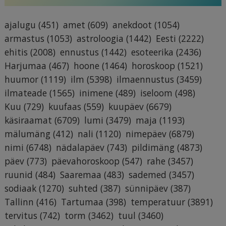
ajalugu
(451)
amet
(609)
anekdoot
(1054)
armastus
(1053)
astroloogia
(1442)
Eesti
(2222)
ehitis
(2008)
ennustus
(1442)
esoteerika
(2436)
Harjumaa
(467)
hoone
(1464)
horoskoop
(1521)
huumor
(1119)
ilm
(5398)
ilmaennustus
(3459)
ilmateade
(1565)
inimene
(489)
iseloom
(498)
Kuu
(729)
kuufaas
(559)
kuupäev
(6679)
käsiraamat
(6709)
lumi
(3479)
maja
(1193)
mälumäng
(412)
nali
(1120)
nimepäev
(6879)
nimi
(6748)
nädalapäev
(743)
pildimäng
(4873)
päev
(773)
päevahoroskoop
(547)
rahe
(3457)
ruunid
(484)
Saaremaa
(483)
sademed
(3457)
sodiaak
(1270)
suhted
(387)
sünnipäev
(387)
Tallinn
(416)
Tartumaa
(398)
temperatuur
(3891)
tervitus
(742)
torm
(3462)
tuul
(3460)