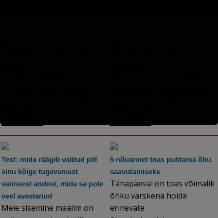
Mälumäng: kassid, kassid,
Novembrikuu meelespea
kassid...
aiapidajale
Kassid on vahvad loomad...
Novembrikuu on talveks
Kas tead nende kohta ka
valmistumise aeg, aga õige
järgmisi huvitavaid fakte?...
aeg on ka kevadele mõelda...
Test: mida räägib valitud pilt
5 nõuannet toas puhtama õhu
sinu kõige tugevamast
saavutamiseks
Tänapäeval on toas võimalik
vaimsest andest, mida sa pole
õhku värskena hoida
veel avastanud
Meie sisemine maailm on
erinevate