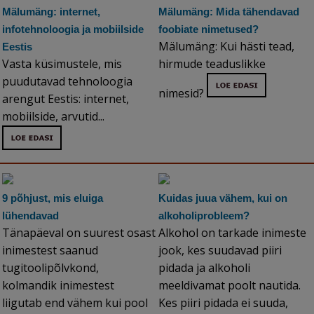
Mälumäng: internet,
Mälumäng: Mida tähendavad
infotehnoloogia ja mobiilside
foobiate nimetused?
Mälumäng: Kui hästi tead,
Eestis
Vasta küsimustele, mis
hirmude teaduslikke
puudutavad tehnoloogia
nimesid?
arengut Eestis: internet,
mobiilside, arvutid...
9 põhjust, mis eluiga
Kuidas juua vähem, kui on
lühendavad
alkoholiprobleem?
Tänapäeval on suurest osast
Alkohol on tarkade inimeste
inimestest saanud
jook, kes suudavad piiri
tugitoolipõlvkond,
pidada ja alkoholi
kolmandik inimestest
meeldivamat poolt nautida.
liigutab end vähem kui pool
Kes piiri pidada ei suuda,