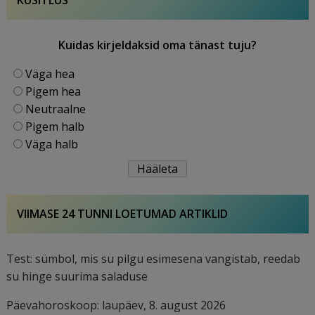
KÜSITLUS
Kuidas kirjeldaksid oma tänast tuju?
Väga hea
Pigem hea
Neutraalne
Pigem halb
Väga halb
VIIMASE 24 TUNNI LOETUMAD ARTIKLID
Test: sümbol, mis su pilgu esimesena vangistab, reedab
su hinge suurima saladuse
Päevahoroskoop: laupäev, 8. august 2026