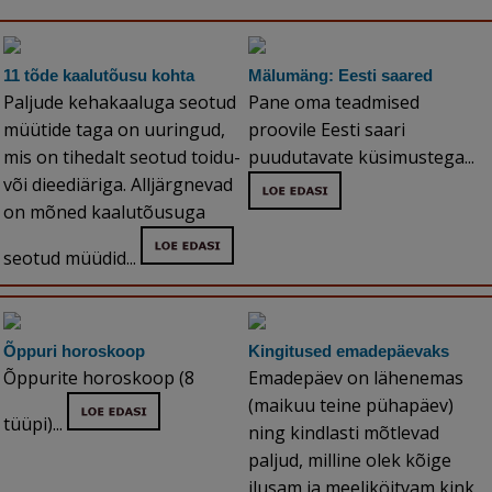
11 tõde kaalutõusu kohta
Mälumäng: Eesti saared
Paljude kehakaaluga seotud
Pane oma teadmised
müütide taga on uuringud,
proovile Eesti saari
mis on tihedalt seotud toidu-
puudutavate küsimustega...
või dieediäriga. Alljärgnevad
on mõned kaalutõusuga
seotud müüdid...
Õppuri horoskoop
Kingitused emadepäevaks
Õppurite horoskoop (8
Emadepäev on lähenemas
(maikuu teine pühapäev)
tüüpi)...
ning kindlasti mõtlevad
paljud, milline olek kõige
ilusam ja meeliköitvam kink