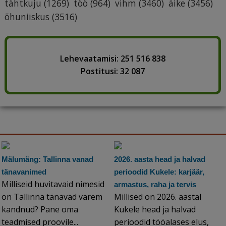
tähtkuju
(1269)
töö
(964)
vihm
(3460)
äike
(3456)
õhuniiskus
(3516)
Lehevaatamisi: 251 516 838
Postitusi: 32 087
Mälumäng: Tallinna vanad
2026. aasta head ja halvad
tänavanimed
perioodid Kukele: karjäär,
Milliseid huvitavaid nimesid
armastus, raha ja tervis
on Tallinna tänavad varem
Millised on 2026. aastal
kandnud? Pane oma
Kukele head ja halvad
teadmised proovile...
perioodid tööalases elus,