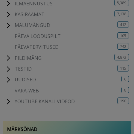
5,389
ILMAENNUSTUS
7,138
KÄSIRAAMAT
412
MÄLUMÄNGUD
105
PÄEVA LOODUSPILT
742
PÄEVATERVITUSED
4,873
PILDIMÄNG
115
TESTID
6
UUDISED
8
VARA-WEB
190
YOUTUBE KANALI VIDEOD
MÄRKSÕNAD