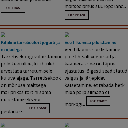
maitseelamus suurepärane...
Kihiline tarretisetort jogurti ja
Vee tilkumise pildistamine
Vee tilkumise pildistamine
marjadega
Tarretisekoogi valmistamine
pole lihtsalt veepiisad ja
pole keeruline, kuid tuleb
kaamera - see on täpne
arvestada tarretumisele
ajastatus, õigesti seadistatud
kuluva ajaga. Tarretisekook
valgus ja järjepidev
on mõnusa maitsega
katsetamine, et tabada hetk,
marjarikas tort niisama
mida palja silmaga ei
maiustamiseks või
märkagi...
peolauale...