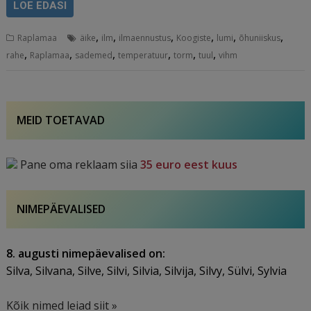
LOE EDASI
,
,
,
,
,
,
Raplamaa
äike
ilm
ilmaennustus
Koogiste
lumi
õhuniiskus
,
,
,
,
,
,
rahe
Raplamaa
sademed
temperatuur
torm
tuul
vihm
MEID TOETAVAD
Pane oma reklaam siia
35 euro eest kuus
NIMEPÄEVALISED
8. augusti nimepäevalised on:
Silva, Silvana, Silve, Silvi, Silvia, Silvija, Silvy, Sülvi, Sylvia
Kõik nimed leiad siit »