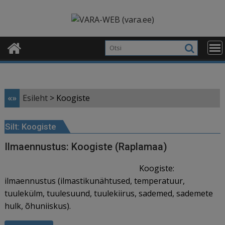
Skip
modal-check
to
content
«»
Esileht
>
Koogiste
Silt:
Koogiste
Ilmaennustus: Koogiste (Raplamaa)
Koogiste:
ilmaennustus (ilmastikunähtused, temperatuur,
tuulekülm, tuulesuund, tuulekiirus, sademed, sademete
hulk, õhuniiskus).