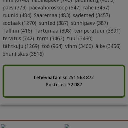
päev
(773)
päevahoroskoop
(547)
rahe
(3457)
ruunid
(484)
Saaremaa
(483)
sademed
(3457)
sodiaak
(1270)
suhted
(387)
sünnipäev
(387)
Tallinn
(416)
Tartumaa
(398)
temperatuur
(3891)
tervitus
(742)
torm
(3462)
tuul
(3460)
tähtkuju
(1269)
töö
(964)
vihm
(3460)
äike
(3456)
õhuniiskus
(3516)
Lehevaatamisi: 251 563 872
Postitusi: 32 087