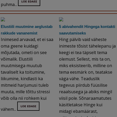
puhma...
Elustiili muutmine aeglustab
5 abivahendit Hingega kontakti
rakkude vananemist
saavutamiseks
Inimesed arvavad, et ei saa
Hing pälvib vaid väheste
oma geene kuidagi
inimeste tõsist tähelepanu ja
mõjutada, ometi on see
keegi ei tea täpselt tema
võimalik. Elustiili
olemust. Sellest, mis ta on,
muutmisega muutub
miks eksisteerib, milline on
tavaliselt ka toitumine,
tema eesmärk on, teatakse
liikumine, kindlasti ka
väga vähe. Teaduslik
mitmeid harjumusi tuleb
tegevus piirdub füüsilise
muuta, mille tõttu stressi
reaalsusega ja abiks mingil
võib olla nii rohkem kui
viisil pole. Sõnaraamatutes
käsitletakse Hinge kui
vähem...
midagi ebamäärast,