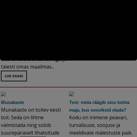
on väga müstiline. Tema
tähelepanu köidavad
kõikvõimalikud väheuuritud
eluvaldkonnad ning müstika.
Ta on kinnine inimene,
mistõttu on teda raske
mõista ja temaga suhelda. Ta
elab oma elu oma rütmiga ja
täiesti omas maailmas...
Munakaste
Test: mida räägib sinu kohta
Munakaste on toitev eesti
maja, kus sooviksid elada?
toit. Seda on lihtne
Kodu on inimene peavari,
valmistada ning sobib
turvalisuse, soojuse ja
suurepäraselt lihatoitude
meeldivate mälestuste paik.