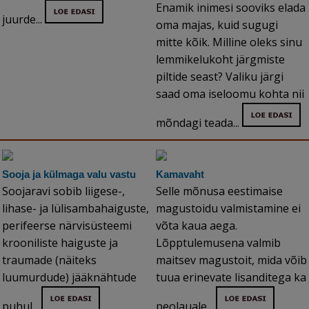
Enamik inimesi sooviks elada
juurde...
oma majas, kuid sugugi
mitte kõik. Milline oleks sinu
lemmikelukoht järgmiste
piltide seast? Valiku järgi
saad oma iseloomu kohta nii
mõndagi teada...
Sooja ja külmaga valu vastu
Kamavaht
Soojaravi sobib liigese-,
Selle mõnusa eestimaise
lihase- ja lülisambahaiguste,
magustoidu valmistamine ei
perifeerse närvisüsteemi
võta kaua aega.
krooniliste haiguste ja
Lõpptulemusena valmib
traumade (näiteks
maitsev magustoit, mida võib
luumurdude) jääknähtude
tuua erinevate lisanditega ka
puhul...
peolauale...