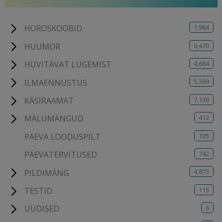
1,964
HOROSKOOBID
6,470
HUUMOR
4,684
HUVITAVAT LUGEMIST
5,389
ILMAENNUSTUS
7,138
KÄSIRAAMAT
412
MÄLUMÄNGUD
105
PÄEVA LOODUSPILT
742
PÄEVATERVITUSED
4,873
PILDIMÄNG
115
TESTID
6
UUDISED