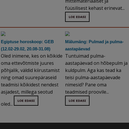
mittemateriaalset ja
füüsilisest kehast erinevat...
Egiptuse horoskoop: GEB
Mälumäng: Pulmad ja pulma-
(12.02-29.02, 20.08-31.08)
aastapäevad
Oled inimene, kes on kõikide
Tuntuimad pulma-
oma ettevõtmiste juures
aastapäevad on hõbepulm ja
põhjalik, väldid kiirustamist
kuldpulm. Aga kas tead ka
ning omad suurepäraseid
teisi pulma-aastapäevade
teadmisi kõikidest nendest
nimesid? Pane oma
asjadest, millega seotud
teadmised proovile...
oled...