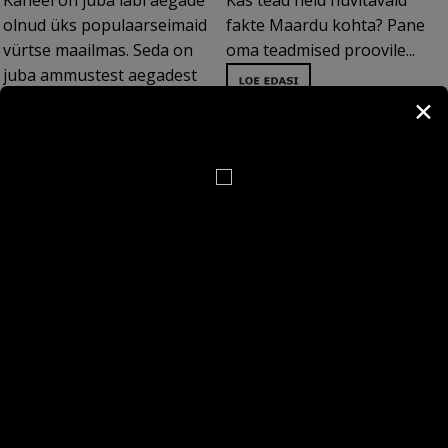
Kaneel on juba läbi aegade
Kas tead neid huvitavaid
olnud üks populaarseimaid
fakte Maardu kohta? Pane
vürtse maailmas. Seda on
oma teadmised proovile...
juba ammustest aegadest
kasutatud toitude juures,
✕
kuid ka samamoodi haiguste
ravil, sest kaneelil on
põletikuvastane toime. Aga
kaneeli saab edukalt
kasutada ka toataimede
kasvatamisel.
Slaavi horoskoop -
Põhjalik 2026. aasta horoskoop
Kõikide tähtkujude 2026.
KASSIKAKK
1919, 1935, 1951, 1967, 1983,
aastat puudutavad
1999, 2015, 2031: Kassikaku
horoskoobid...
märgi all sündinud inimene