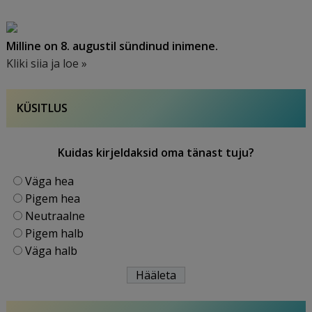
Milline on 8. augustil sündinud inimene.
Kliki siia ja loe »
KÜSITLUS
Kuidas kirjeldaksid oma tänast tuju?
Väga hea
Pigem hea
Neutraalne
Pigem halb
Väga halb