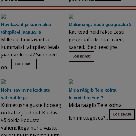
Huvitavaid ja kummalisi
Mälumäng: Eesti geograafia 2
Kas tead neid fakte Eesti
tähtpäevi jaanuaris
Milliseid huvitavaid ja
geograafia kohta: mäed,
kummalisi tähtpäevi leiab
saared, jõed, teed jne...
jaanuarikuust? Siin need
on...
Nohu ravimine koduste
Mida räägib Teie kohta
vahenditega
lemmiktegevus?
Külmetushaiguste hooaeg
Mida räägib Teie kohta
on kätte jõudnud. Kuidas
lemmiktegevus?...
võidelda koduste
vahenditega nohu vastu,
sellest nüüd pikemalt juttu