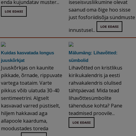
enda kujundatav muster...
iseseisvusliikumine olevat
saanud oma õige hoo sisse
just fosforiidisõja sündmuste
innustusel...
Kuidas kasvatada longus
Mälumäng: Lihavõtted:
juuskõrkjat
sümbolid
Juuskõrkjas on kaunite
Lihavõtted on kristlikus
pikkade, õrnade, rippuvate
kirikukalendris ja eesti
vartega toataim. Varte
rahvakalendris olulised
pikkus võib ulatuda 30-40
tähtpäevad. Mida tead
sentimeetrini. Algselt
lihavõttesümbolite
kasvavad varred püstiselt,
tähenduse kohta? Pane
hiljem hakkavad aga
teadmised proovile...
allapoole kaarduma,
moodustades toreda