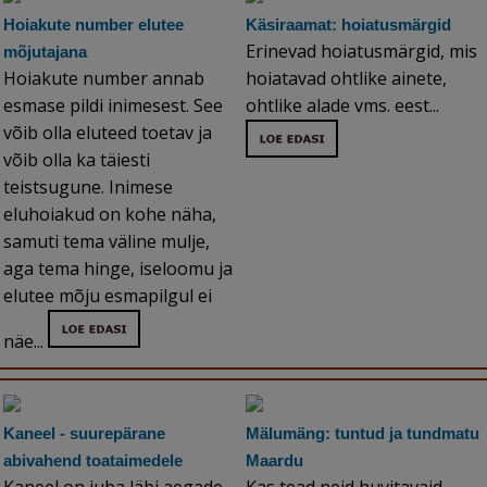
Hoiakute number elutee
Käsiraamat: hoiatusmärgid
Erinevad hoiatusmärgid, mis
mõjutajana
Hoiakute number annab
hoiatavad ohtlike ainete,
esmase pildi inimesest. See
ohtlike alade vms. eest...
võib olla eluteed toetav ja
võib olla ka täiesti
teistsugune. Inimese
eluhoiakud on kohe näha,
samuti tema väline mulje,
aga tema hinge, iseloomu ja
elutee mõju esmapilgul ei
näe...
Kaneel - suurepärane
Mälumäng: tuntud ja tundmatu
abivahend toataimedele
Maardu