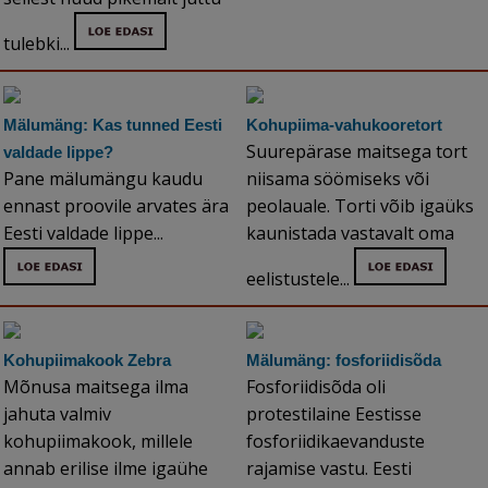
tulebki...
Mälumäng: Kas tunned Eesti
Kohupiima-vahukooretort
Suurepärase maitsega tort
valdade lippe?
Pane mälumängu kaudu
niisama söömiseks või
ennast proovile arvates ära
peolauale. Torti võib igaüks
Eesti valdade lippe...
kaunistada vastavalt oma
eelistustele...
Kohupiimakook Zebra
Mälumäng: fosforiidisõda
Mõnusa maitsega ilma
Fosforiidisõda oli
jahuta valmiv
protestilaine Eestisse
kohupiimakook, millele
fosforiidikaevanduste
annab erilise ilme igaühe
rajamise vastu. Eesti