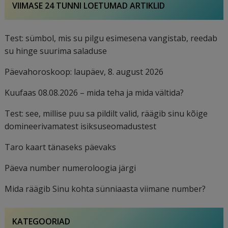
VIIMASE 24 TUNNI LOETUMAD ARTIKLID
Test: sümbol, mis su pilgu esimesena vangistab, reedab
su hinge suurima saladuse
Päevahoroskoop: laupäev, 8. august 2026
Kuufaas 08.08.2026 – mida teha ja mida vältida?
Test: see, millise puu sa pildilt valid, räägib sinu kõige
domineerivamatest isiksuseomadustest
Taro kaart tänaseks päevaks
Päeva number numeroloogia järgi
Mida räägib Sinu kohta sünniaasta viimane number?
KATEGOORIAD