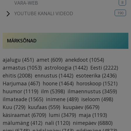
8
VARA-WEB
190
YOUTUBE KANALI VIDEOD
MÄRKSÕNAD
ajalugu
(451)
amet
(609)
anekdoot
(1054)
armastus
(1053)
astroloogia
(1442)
Eesti
(2222)
ehitis
(2008)
ennustus
(1442)
esoteerika
(2436)
Harjumaa
(467)
hoone
(1464)
horoskoop
(1521)
huumor
(1119)
ilm
(5398)
ilmaennustus
(3459)
ilmateade
(1565)
inimene
(489)
iseloom
(498)
Kuu
(729)
kuufaas
(559)
kuupäev
(6679)
käsiraamat
(6709)
lumi
(3479)
maja
(1193)
mälumäng
(412)
nali
(1120)
nimepäev
(6880)
nimi
(6748)
nädalapäev
(743)
pildimäng
(4873)