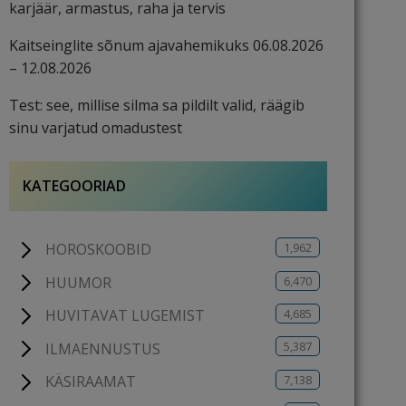
karjäär, armastus, raha ja tervis
Kaitseinglite sõnum ajavahemikuks 06.08.2026
– 12.08.2026
Test: see, millise silma sa pildilt valid, räägib
sinu varjatud omadustest
KATEGOORIAD
1,962
HOROSKOOBID
6,470
HUUMOR
4,685
HUVITAVAT LUGEMIST
5,387
ILMAENNUSTUS
7,138
KÄSIRAAMAT