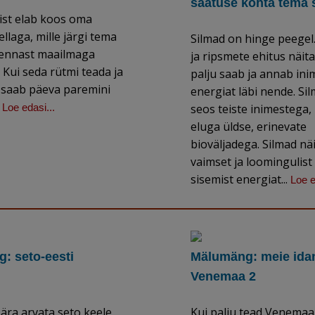
saatuse kohta tema 
ist elab koos oma
ellaga, mille järgi tema
Silmad on hinge peegel
ennast maailmaga
ja ripsmete ehitus näita
Kui seda rütmi teada ja
palju saab ja annab in
s saab päeva paremini
energiat läbi nende. Si
.
Loe edasi...
seos teiste inimestega,
eluga üldse, erinevate
bioväljadega. Silmad nä
vaimset ja loomingulist
sisemist energiat...
Loe e
: seto-eesti
Mälumäng: meie ida
Venemaa 2
ära arvata seto keele
Kui palju tead Venemaa