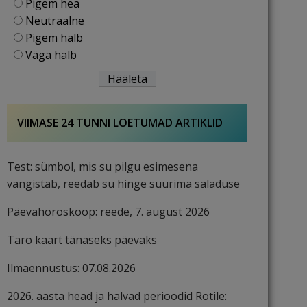
Pigem hea
Neutraalne
Pigem halb
Väga halb
VIIMASE 24 TUNNI LOETUMAD ARTIKLID
Test: sümbol, mis su pilgu esimesena
vangistab, reedab su hinge suurima saladuse
Päevahoroskoop: reede, 7. august 2026
Taro kaart tänaseks päevaks
Ilmaennustus: 07.08.2026
2026. aasta head ja halvad perioodid Rotile: