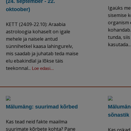
(24. september - 22.
Igaüks me
oktoober)
sisemise k
organism 
KETT (24.09-22.10): Araabia
kohandab. 
astroloogia kohaselt on igale
tunda, sii
mehele ja naisele antud
kasutada..
sünnihetkel kaasa lahingurelv,
mis saadab ja juhatab teda maise
elu ebakindlal ja lõkse täis
teekonnal...
Loe edasi...
Mälumäng: suurimad kõrbed
Mälumäng
sõnastik
Kas tead neid fakte maailma
suurimate kõrbete kohta? Pane
Kas oskad 