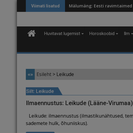
Skip
Mälumäng: Eesti ravimtaimed
Viimati lisatud
to
content
Huvitavat lugemist
Horoskoobid
Ilm
«»
Esileht
>
Leikude
Silt:
Leikude
Ilmaennustus: Leikude (Lääne-Virumaa)
Leikude: ilmaennustus (ilmastikunähtused, tem
sademete hulk, õhuniiskus).