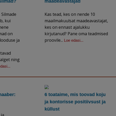
silmad?
maadeavastajad
. Silmade
Kas tead, kes on nende 10
b, kui
maailmakuulsat maadeavastajat,
imene
kes on ennast ajalukku
lmad on
kirjutanud? Pane oma teadmised
 looduse ja
proovile...
Loe edasi...
itavad
 alget ning
dasi...
naaber:
6 toataime, mis toovad koju
ja kontorisse positiivsust ja
küllust
 ja