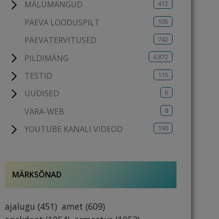
412
MÄLUMÄNGUD
105
PÄEVA LOODUSPILT
742
PÄEVATERVITUSED
4,872
PILDIMÄNG
115
TESTID
6
UUDISED
8
VARA-WEB
190
YOUTUBE KANALI VIDEOD
MÄRKSÕNAD
ajalugu
(451)
amet
(609)