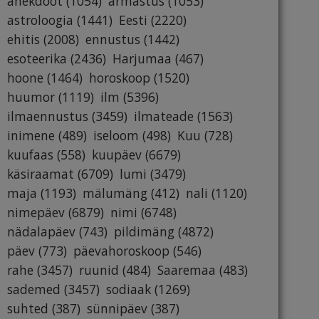
anekdoot
(1054)
armastus
(1053)
astroloogia
(1441)
Eesti
(2220)
ehitis
(2008)
ennustus
(1442)
esoteerika
(2436)
Harjumaa
(467)
hoone
(1464)
horoskoop
(1520)
huumor
(1119)
ilm
(5396)
ilmaennustus
(3459)
ilmateade
(1563)
inimene
(489)
iseloom
(498)
Kuu
(728)
kuufaas
(558)
kuupäev
(6679)
käsiraamat
(6709)
lumi
(3479)
maja
(1193)
mälumäng
(412)
nali
(1120)
nimepäev
(6879)
nimi
(6748)
nädalapäev
(743)
pildimäng
(4872)
päev
(773)
päevahoroskoop
(546)
rahe
(3457)
ruunid
(484)
Saaremaa
(483)
sademed
(3457)
sodiaak
(1269)
suhted
(387)
sünnipäev
(387)