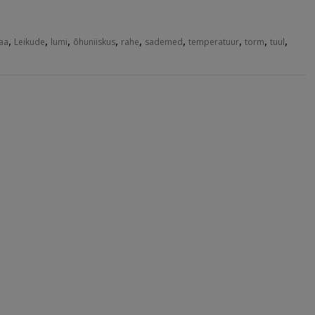
,
,
,
,
,
,
,
,
,
aa
Leikude
lumi
õhuniiskus
rahe
sademed
temperatuur
torm
tuul