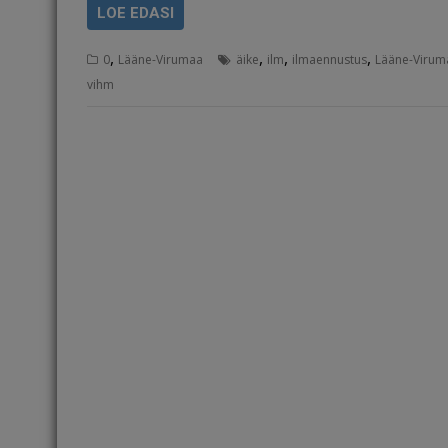
LOE EDASI
,
,
,
,
0
Lääne-Virumaa
äike
ilm
ilmaennustus
Lääne-Virum
vihm