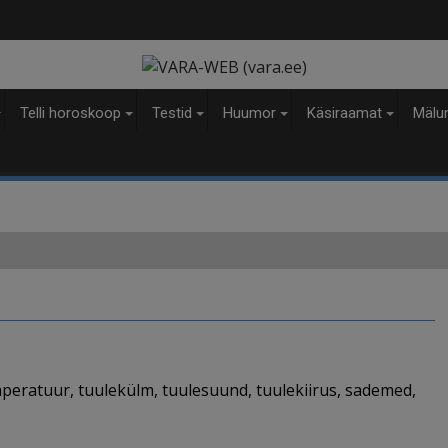
modal-check
Telli horoskoop
Testid
Huumor
Käsiraamat
Mälu
peratuur, tuulekülm, tuulesuund, tuulekiirus, sademed,