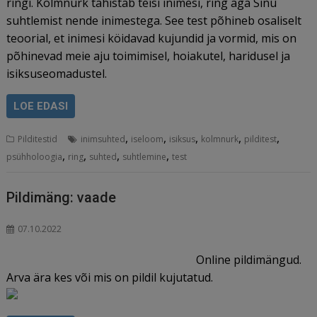
ringi. Kolmnurk tähistab teisi inimesi, ring aga Sinu
suhtlemist nende inimestega. See test põhineb osaliselt
teoorial, et inimesi köidavad kujundid ja vormid, mis on
põhinevad meie aju toimimisel, hoiakutel, haridusel ja
isiksuseomadustel.
LOE EDASI
,
,
,
,
,
Pilditestid
inimsuhted
iseloom
isiksus
kolmnurk
pilditest
,
,
,
,
psühholoogia
ring
suhted
suhtlemine
test
Pildimäng: vaade
07.10.2022
Online pildimängud.
Arva ära kes või mis on pildil kujutatud.