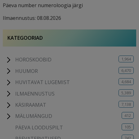
Päeva number numeroloogia järgi
Ilmaennustus: 08.08.2026
KATEGOORIAD
1,964
HOROSKOOBID
6,470
HUUMOR
4,684
HUVITAVAT LUGEMIST
5,389
ILMAENNUSTUS
7,138
KÄSIRAAMAT
412
MÄLUMÄNGUD
105
PÄEVA LOODUSPILT
742
PÄEVATERVITUSED