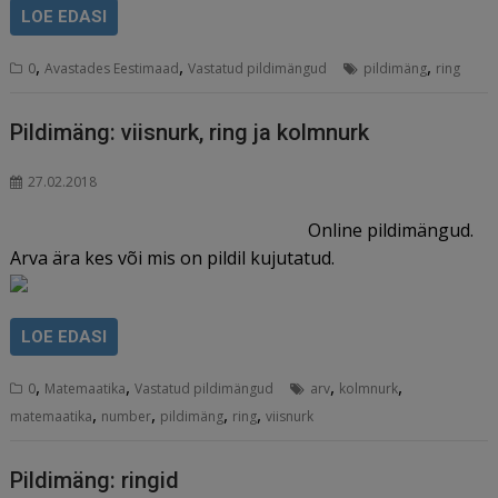
LOE EDASI
,
,
,
0
Avastades Eestimaad
Vastatud pildimängud
pildimäng
ring
Pildimäng: viisnurk, ring ja kolmnurk
27.02.2018
Online pildimängud.
Arva ära kes või mis on pildil kujutatud.
LOE EDASI
,
,
,
,
0
Matemaatika
Vastatud pildimängud
arv
kolmnurk
,
,
,
,
matemaatika
number
pildimäng
ring
viisnurk
Pildimäng: ringid