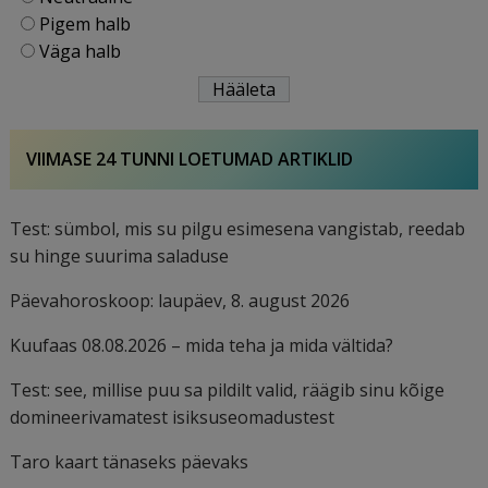
Pigem halb
Väga halb
VIIMASE 24 TUNNI LOETUMAD ARTIKLID
Test: sümbol, mis su pilgu esimesena vangistab, reedab
su hinge suurima saladuse
Päevahoroskoop: laupäev, 8. august 2026
Kuufaas 08.08.2026 – mida teha ja mida vältida?
Test: see, millise puu sa pildilt valid, räägib sinu kõige
domineerivamatest isiksuseomadustest
Taro kaart tänaseks päevaks