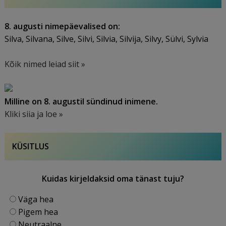
8. augusti nimepäevalised on:
Silva, Silvana, Silve, Silvi, Silvia, Silvija, Silvy, Sülvi, Sylvia
Kõik nimed leiad siit »
Milline on 8. augustil sündinud inimene.
Kliki siia ja loe »
KÜSITLUS
Kuidas kirjeldaksid oma tänast tuju?
Väga hea
Pigem hea
Neutraalne