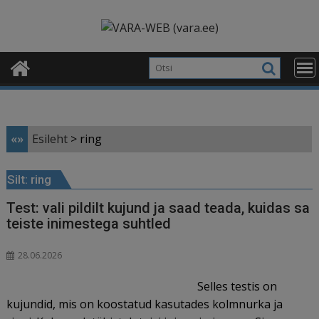
Skip
modal-check
to
content
«»
Esileht
>
ring
Silt:
ring
Test: vali pildilt kujund ja saad teada, kuidas sa
teiste inimestega suhtled
28.06.2026
Selles testis on
kujundid, mis on koostatud kasutades kolmnurka ja