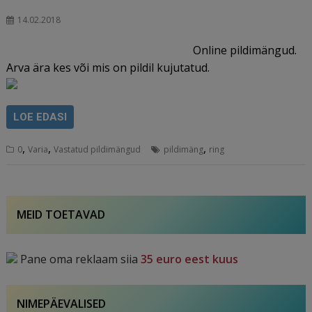
14.02.2018
Online pildimängud.
Arva ära kes või mis on pildil kujutatud.
LOE EDASI
,
,
,
0
Varia
Vastatud pildimängud
pildimäng
ring
MEID TOETAVAD
Pane oma reklaam siia
35 euro eest kuus
NIMEPÄEVALISED