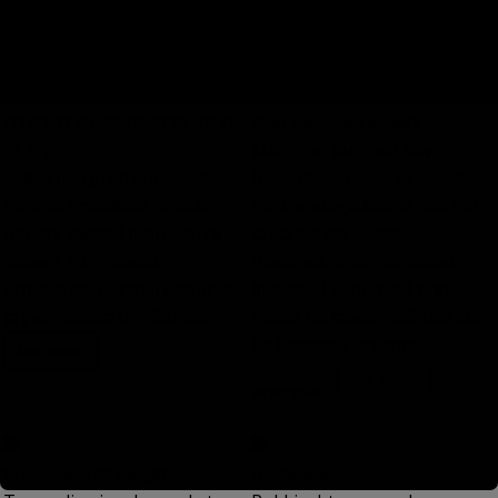
Egiptuse horoskoop: ISIS
Mida räägib märts sünnikuuna
(11.03-31.03, 18.10-29.10, 19.12-
Sinu iseloomu kohta?
Märts on kuu, mil talv
31.12)
Selles märgi all sündinutest
hakkab lõppema ja kevad
on eriti õnnelikus seisus
toob endaga kaasa uue elu
naised, mehed mõnevõrra
ja värskuse. Selles
vähem. Isis esindab
üleminekuajas sündinud
armastust, partnerlussuhet
inimesed kannavad tihti
ja perekonda tervikuna...
endas nii talvise vaikuse kui
ka kevadise ärkamise
energiat...
Suhtlemise 10 reeglit
Rukkivaht