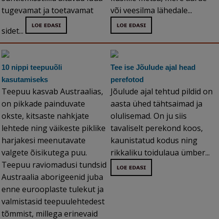
tugevamat ja toetavamat
või veesilma lähedale...
sidet...
10 nippi teepuuõli
Tee ise Jõulude ajal head
kasutamiseks
perefotod
Teepuu kasvab Austraalias,
Jõulude ajal tehtud pildid on
on pikkade painduvate
aasta ühed tähtsaimad ja
okste, kitsaste nahkjate
olulisemad. On ju siis
lehtede ning väikeste piklike
tavaliselt perekond koos,
harjakesi meenutavate
kaunistatud kodus ning
valgete õisikutega puu.
rikkaliku toidulaua ümber...
Teepuu raviomadusi tundsid
Austraalia aborigeenid juba
enne eurooplaste tulekut ja
valmistasid teepuulehtedest
tõmmist, millega erinevaid