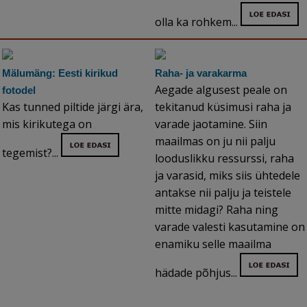
olla ka rohkem...
Mälumäng: Eesti kirikud
Raha- ja varakarma
Aegade algusest peale on
fotodel
Kas tunned piltide järgi ära,
tekitanud küsimusi raha ja
mis kirikutega on
varade jaotamine. Siin
maailmas on ju nii palju
tegemist?...
looduslikku ressurssi, raha
ja varasid, miks siis ühtedele
antakse nii palju ja teistele
mitte midagi? Raha ning
varade valesti kasutamine on
enamiku selle maailma
hädade põhjus...