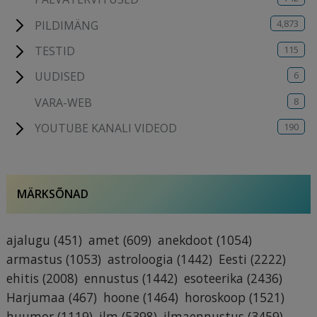
4,873
PILDIMÄNG
115
TESTID
6
UUDISED
8
VARA-WEB
190
YOUTUBE KANALI VIDEOD
MÄRKSÕNAD
ajalugu
(451)
amet
(609)
anekdoot
(1054)
armastus
(1053)
astroloogia
(1442)
Eesti
(2222)
ehitis
(2008)
ennustus
(1442)
esoteerika
(2436)
Harjumaa
(467)
hoone
(1464)
horoskoop
(1521)
huumor
(1119)
ilm
(5398)
ilmaennustus
(3459)