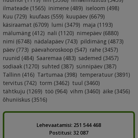
ilmateade
(1565)
inimene
(489)
iseloom
(498)
Kuu
(729)
kuufaas
(559)
kuupäev
(6679)
käsiraamat
(6709)
lumi
(3479)
maja
(1193)
mälumäng
(412)
nali
(1120)
nimepäev
(6880)
nimi
(6748)
nädalapäev
(743)
pildimäng
(4873)
päev
(773)
päevahoroskoop
(547)
rahe
(3457)
ruunid
(484)
Saaremaa
(483)
sademed
(3457)
sodiaak
(1270)
suhted
(387)
sünnipäev
(387)
Tallinn
(416)
Tartumaa
(398)
temperatuur
(3891)
tervitus
(742)
torm
(3462)
tuul
(3460)
tähtkuju
(1269)
töö
(964)
vihm
(3460)
äike
(3456)
õhuniiskus
(3516)
Lehevaatamisi: 251 544 468
Postitusi: 32 087