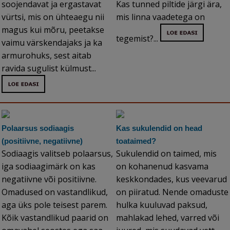
soojendavat ja ergastavat
Kas tunned piltide järgi ära,
vürtsi, mis on ühteaegu nii
mis linna vaadetega on
magus kui mõru, peetakse
tegemist?...
vaimu värskendajaks ja ka
armurohuks, sest aitab
ravida sugulist külmust...
Polaarsus sodiaagis
Kas sukulendid on head
(positiivne, negatiivne)
toataimed?
Sodiaagis valitseb polaarsus,
Sukulendid on taimed, mis
iga sodiaagimärk on kas
on kohanenud kasvama
negatiivne või positiivne.
keskkondades, kus veevarud
Omadused on vastandlikud,
on piiratud. Nende omaduste
aga üks pole teisest parem.
hulka kuuluvad paksud,
Kõik vastandlikud paarid on
mahlakad lehed, varred või