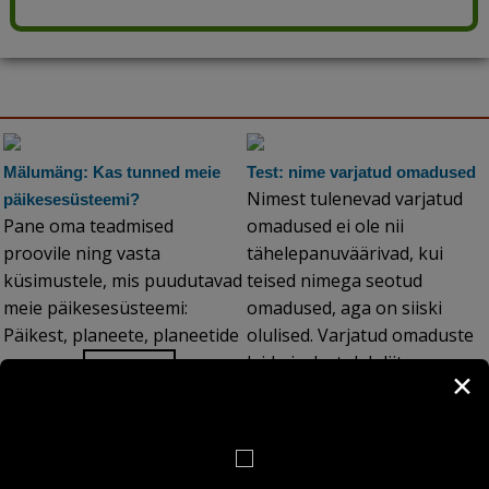
Mälumäng: Kas tunned meie
Test: nime varjatud omadused
Nimest tulenevad varjatud
päikesesüsteemi?
Pane oma teadmised
omadused ei ole nii
proovile ning vasta
tähelepanuväärivad, kui
küsimustele, mis puudutavad
teised nimega seotud
meie päikesesüsteemi:
omadused, aga on siiski
Päikest, planeete, planeetide
olulised. Varjatud omaduste
leidmiseks tuleb liita
✕
kaaslasi...
täisnime tähtede arv,
seejuures sünninimi on
määrava tähtsusega...