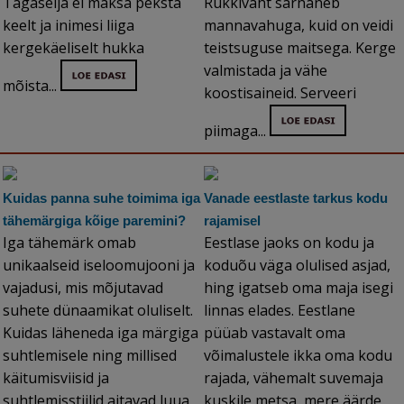
Tagaselja ei maksa peksta
Rukkivaht sarnaneb
keelt ja inimesi liiga
mannavahuga, kuid on veidi
kergekäeliselt hukka
teistsuguse maitsega. Kerge
valmistada ja vähe
mõista...
koostisaineid. Serveeri
piimaga...
Kuidas panna suhe toimima iga
Vanade eestlaste tarkus kodu
tähemärgiga kõige paremini?
rajamisel
Iga tähemärk omab
Eestlase jaoks on kodu ja
unikaalseid iseloomujooni ja
koduõu väga olulised asjad,
vajadusi, mis mõjutavad
hing igatseb oma maja isegi
suhete dünaamikat oluliselt.
linnas elades. Eestlane
Kuidas läheneda iga märgiga
püüab vastavalt oma
suhtlemisele ning millised
võimalustele ikka oma kodu
käitumisviisid ja
rajada, vähemalt suvemaja
suhtlemisstiilid aitavad luua
kuskile metsa, mere äärde