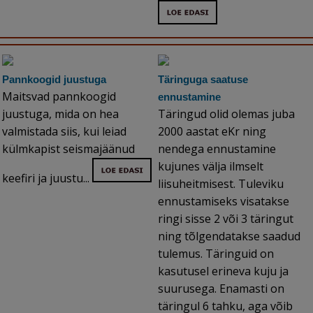
Pannkoogid juustuga
Täringuga saatuse
Maitsvad pannkoogid
ennustamine
juustuga, mida on hea
Täringud olid olemas juba
valmistada siis, kui leiad
2000 aastat eKr ning
külmkapist seismajäänud
nendega ennustamine
kujunes välja ilmselt
keefiri ja juustu...
liisuheitmisest. Tuleviku
ennustamiseks visatakse
ringi sisse 2 või 3 täringut
ning tõlgendatakse saadud
tulemus. Täringuid on
kasutusel erineva kuju ja
suurusega. Enamasti on
täringul 6 tahku, aga võib