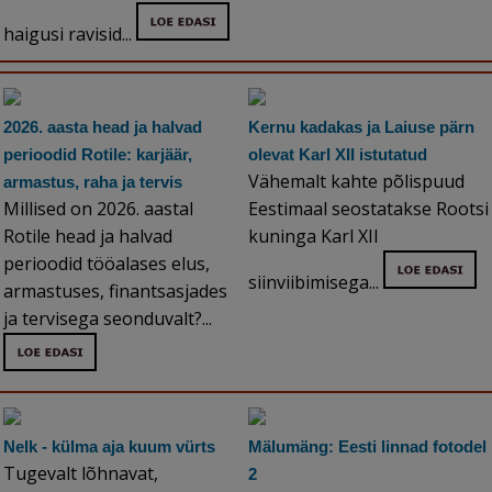
haigusi ravisid...
2026. aasta head ja halvad
Kernu kadakas ja Laiuse pärn
perioodid Rotile: karjäär,
olevat Karl XII istutatud
Vähemalt kahte põlispuud
armastus, raha ja tervis
Millised on 2026. aastal
Eestimaal seostatakse Rootsi
Rotile head ja halvad
kuninga Karl XII
perioodid tööalases elus,
siinviibimisega...
armastuses, finantsasjades
ja tervisega seonduvalt?...
Nelk - külma aja kuum vürts
Mälumäng: Eesti linnad fotodel
Tugevalt lõhnavat,
2