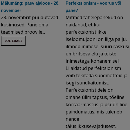
Mälumäng: päev ajaloos - 28.
Perfektsionism - voorus või
november
pahe?
28. novembrit puudutavad
Mitmed tähelepanekud on
küsimused. Pane oma
näidanud, et kui
teadmised proovile...
perfektsionistlikke
iseloomujooni on liiga palju,
ilmneb inimesel suuri raskusi
ümbritseva elu ja teiste
inimestega kohanemisel.
Liialdatud perfektsionism
võib tekitada sundmõtteid ja
isegi sundkäitumist.
Perfektsionistidele on
omane ülim täpsus, tõeline
korraarmastus ja psüühiline
paindumatus, mis tuleneb
nende
täiuslikkusevajadusest...