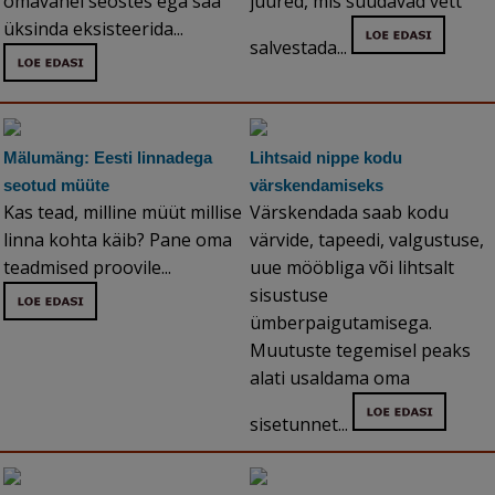
omavahel seostes ega saa
juured, mis suudavad vett
üksinda eksisteerida...
salvestada...
Mälumäng: Eesti linnadega
Lihtsaid nippe kodu
seotud müüte
värskendamiseks
Kas tead, milline müüt millise
Värskendada saab kodu
linna kohta käib? Pane oma
värvide, tapeedi, valgustuse,
teadmised proovile...
uue mööbliga või lihtsalt
sisustuse
ümberpaigutamisega.
Muutuste tegemisel peaks
alati usaldama oma
sisetunnet...