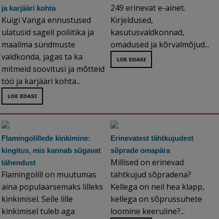
249 erinevat e-ainet.
ja karjääri kohta
Kuigi Vanga ennustused
Kirjeldused,
ulatusid sageli poliitika ja
kasutusvaldkonnad,
maailma sündmuste
omadused ja kõrvalmõjud...
valdkonda, jagas ta ka
mitmeid soovitusi ja mõtteid
töö ja karjääri kohta...
Flamingolillede kinkimine:
Erinevatest tähtkujudest
kingitus, mis kannab sügavat
sõprade omapära
Millised on erinevad
tähendust
Flamingolill on muutumas
tähtkujud sõpradena?
aina populaarsemaks lilleks
Kellega on neil hea klapp,
kinkimisel. Selle lille
kellega on sõprussuhete
kinkimisel tuleb aga
loomine keeruline?...