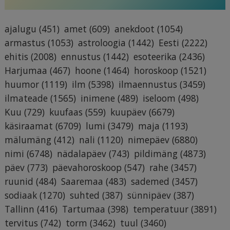
ajalugu
(451)
amet
(609)
anekdoot
(1054)
armastus
(1053)
astroloogia
(1442)
Eesti
(2222)
ehitis
(2008)
ennustus
(1442)
esoteerika
(2436)
Harjumaa
(467)
hoone
(1464)
horoskoop
(1521)
huumor
(1119)
ilm
(5398)
ilmaennustus
(3459)
ilmateade
(1565)
inimene
(489)
iseloom
(498)
Kuu
(729)
kuufaas
(559)
kuupäev
(6679)
käsiraamat
(6709)
lumi
(3479)
maja
(1193)
mälumäng
(412)
nali
(1120)
nimepäev
(6880)
nimi
(6748)
nädalapäev
(743)
pildimäng
(4873)
päev
(773)
päevahoroskoop
(547)
rahe
(3457)
ruunid
(484)
Saaremaa
(483)
sademed
(3457)
sodiaak
(1270)
suhted
(387)
sünnipäev
(387)
Tallinn
(416)
Tartumaa
(398)
temperatuur
(3891)
tervitus
(742)
torm
(3462)
tuul
(3460)