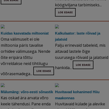
köögiviljana tarbimiseks...
Kuidas kasvatada miltooniat
Kalkulaator: laste rõivad ja
Oma välimuselt ei ole
jalatsid
miltoonia päris tavalise
Palju erinevaid tabeleid, mis
orhidee välimusega. Nende
aitavad lastele õige
õite eripära tõttu
suurusega rõivaid ja jalatseid
võrreldakse neid tihtilugu
hankida...
võõrasemadega...
Mälumäng: võro-eesti sõnastik
Huvitavad kohanimed Hiiu
Kas oskad ära arvata võro
maakonnas
keele tähendusi. Pane enda
Huvitavaid külade ja alevike