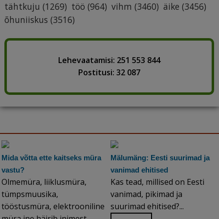
tähtkuju
(1269)
töö
(964)
vihm
(3460)
äike
(3456)
õhuniiskus
(3516)
Lehevaatamisi: 251 553 844
Postitusi: 32 087
Mida võtta ette kaitseks müra
Mälumäng: Eesti suurimad ja
vastu?
vanimad ehitised
Olmemüra, liiklusmüra,
Kas tead, millised on Eesti
tümpsmuusika,
vanimad, pikimad ja
tööstusmüra, elektrooniline
suurimad ehitised?...
müra jne häirib inimest