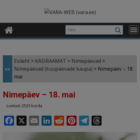
Skip
modal-check
to
content
Esileht
>
KÄSIRAAMAT
>
Nimepäevad
>
«»
Nimepäevad (kuupäevade kaupa)
>
Nimepäev – 18.
mai
Nimepäev – 18. mai
Loetud: 2523 korda
F
X
E
Li
R
Pi
T
T
a
m
n
e
n
el
h