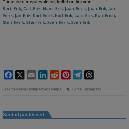
Tänased nimepäevalised, kellel on liitnimi:
Bert-Erik
,
Carl-Erik
,
Hans-Erik
,
Jaan-Eerik
,
Jaan-Erik
,
Jan-
Eerik
,
Jan-Erik
,
Karl-Eerik
,
Karl-Erik
,
Lars-Erik
,
Ron-Erich
,
Sten-Eerik
,
Sten-Erik
,
Sven-Eerik
,
Sven-Erik
F
X
E
Li
R
Pi
T
T
a
m
n
e
n
el
h
,
Nimepäevad (kuupäevade kaupa)
18 mai
nimepäev
c
ai
k
d
te
e
r
e
l
e
di
r
g
e
Navigeerimine
b
dI
t
e
ra
a
Seotud postitused
o
n
st
m
d