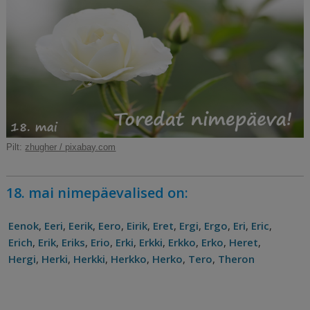
c
ai
k
d
te
e
r
e
l
e
di
r
g
e
b
dI
t
e
ra
a
o
n
st
m
d
o
s
k
Pilt:
zhugher / pixabay.com
18. mai nimepäevalised on:
Eenok
,
Eeri
,
Eerik
,
Eero
,
Eirik
,
Eret
,
Ergi
,
Ergo
,
Eri
,
Eric
,
Erich
,
Erik
,
Eriks
,
Erio
,
Erki
,
Erkki
,
Erkko
,
Erko
,
Heret
,
Hergi
,
Herki
,
Herkki
,
Herkko
,
Herko
,
Tero
,
Theron