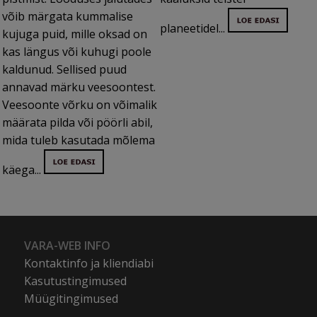
võib märgata kummalise
planeetidel...
kujuga puid, mille oksad on
kas längus või kuhugi poole
kaldunud. Sellised puud
annavad märku veesoontest.
Veesoonte võrku on võimalik
määrata pilda või pöörli abil,
mida tuleb kasutada mõlema
käega...
VARA-WEB INFO
Kontaktinfo ja kliendiabi
Kasutustingimused
Müügitingimused