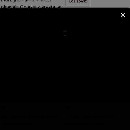
pidevalt. On ekslik arvata, et
✕
müra kahjustab ainult
kuulmist, see kahjustab ka
närvisüsteemi ja
füsioloogilisi protsesse. On
täiesti ilmselge, miks
inimesed tänapäeval nii
närvilised ja endaga puntras
on. Üks oluline faktor on
pidev ümbritsev müra, mille
eest pole võimalik
põgeneda...
Neli tähemärki, kes on kõige
5 kohta Sinu kodus, mis
nooruslikumad
aitavad kaasa raha