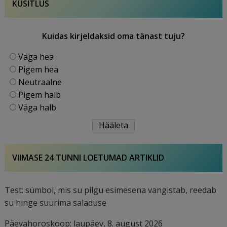
KÜSITLUS
Kuidas kirjeldaksid oma tänast tuju?
Väga hea
Pigem hea
Neutraalne
Pigem halb
Väga halb
VIIMASE 24 TUNNI LOETUMAD ARTIKLID
Test: sümbol, mis su pilgu esimesena vangistab, reedab
su hinge suurima saladuse
Päevahoroskoop: laupäev, 8. august 2026