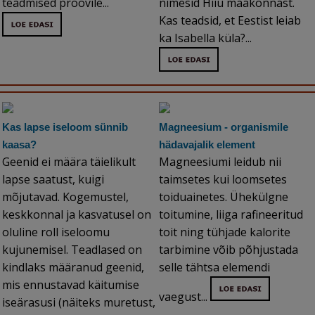
teadmised proovile...
nimesid Hiiu maakonnast.
Kas teadsid, et Eestist leiab
ka Isabella küla?...
Kas lapse iseloom sünnib
Magneesium - organismile
kaasa?
hädavajalik element
Geenid ei määra täielikult
Magneesiumi leidub nii
lapse saatust, kuigi
taimsetes kui loomsetes
mõjutavad. Kogemustel,
toiduainetes. Ühekülgne
keskkonnal ja kasvatusel on
toitumine, liiga rafineeritud
oluline roll iseloomu
toit ning tühjade kalorite
kujunemisel. Teadlased on
tarbimine võib põhjustada
kindlaks määranud geenid,
selle tähtsa elemendi
mis ennustavad käitumise
vaegust...
iseärasusi (näiteks muretust,