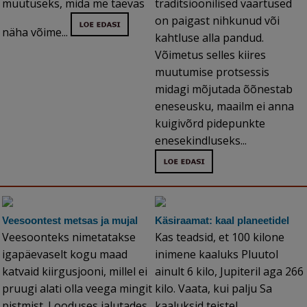
muutuseks, mida me taevas
traditsioonilised väärtused
on paigast nihkunud või
näha võime...
kahtluse alla pandud.
Võimetus selles kiires
muutumise protsessis
midagi mõjutada õõnestab
eneseusku, maailm ei anna
kuigivõrd pidepunkte
enesekindluseks...
Veesoontest metsas ja mujal
Käsiraamat: kaal planeetidel
Veesoonteks nimetatakse
Kas teadsid, et 100 kilone
igapäevaselt kogu maad
inimene kaaluks Pluutol
katvaid kiirgusjooni, millel ei
ainult 6 kilo, Jupiteril aga 266
pruugi alati olla veega mingit
kilo. Vaata, kui palju Sa
pistmist. Looduses jalutades
kaaluksid teistel