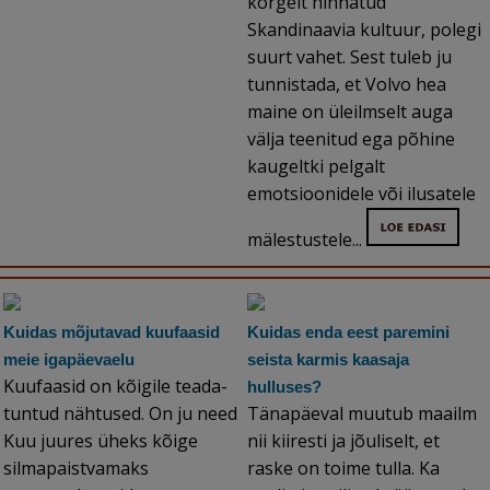
kõrgelt hinnatud
Skandinaavia kultuur, polegi
suurt vahet. Sest tuleb ju
tunnistada, et Volvo hea
maine on üleilmselt auga
välja teenitud ega põhine
kaugeltki pelgalt
emotsioonidele või ilusatele
mälestustele...
Kuidas mõjutavad kuufaasid
Kuidas enda eest paremini
meie igapäevaelu
seista karmis kaasaja
Kuufaasid on kõigile teada-
hulluses?
tuntud nähtused. On ju need
Tänapäeval muutub maailm
Kuu juures üheks kõige
nii kiiresti ja jõuliselt, et
silmapaistvamaks
raske on toime tulla. Ka