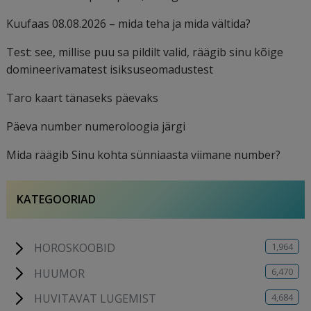
Kuufaas 08.08.2026 – mida teha ja mida vältida?
Test: see, millise puu sa pildilt valid, räägib sinu kõige
domineerivamatest isiksuseomadustest
Taro kaart tänaseks päevaks
Päeva number numeroloogia järgi
Mida räägib Sinu kohta sünniaasta viimane number?
KATEGOORIAD
1,964
HOROSKOOBID
6,470
HUUMOR
4,684
HUVITAVAT LUGEMIST