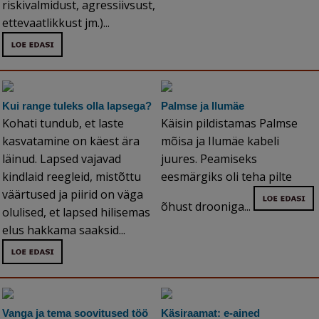
riskivalmidust, agressiivsust,
ettevaatlikkust jm.)...
Kui range tuleks olla lapsega?
Palmse ja Ilumäe
Kohati tundub, et laste
Käisin pildistamas Palmse
kasvatamine on käest ära
mõisa ja Ilumäe kabeli
läinud. Lapsed vajavad
juures. Peamiseks
kindlaid reegleid, mistõttu
eesmärgiks oli teha pilte
väärtused ja piirid on väga
õhust drooniga...
olulised, et lapsed hilisemas
elus hakkama saaksid...
Vanga ja tema soovitused töö
Käsiraamat: e-ained