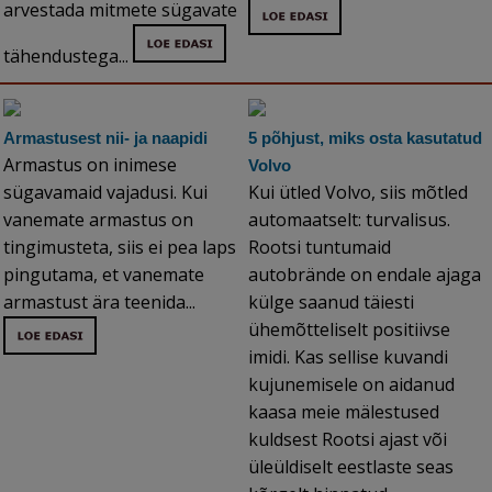
arvestada mitmete sügavate
tähendustega...
Armastusest nii- ja naapidi
5 põhjust, miks osta kasutatud
Armastus on inimese
Volvo
sügavamaid vajadusi. Kui
Kui ütled Volvo, siis mõtled
vanemate armastus on
automaatselt: turvalisus.
tingimusteta, siis ei pea laps
Rootsi tuntumaid
pingutama, et vanemate
autobrände on endale ajaga
armastust ära teenida...
külge saanud täiesti
ühemõtteliselt positiivse
imidi. Kas sellise kuvandi
kujunemisele on aidanud
kaasa meie mälestused
kuldsest Rootsi ajast või
üleüldiselt eestlaste seas