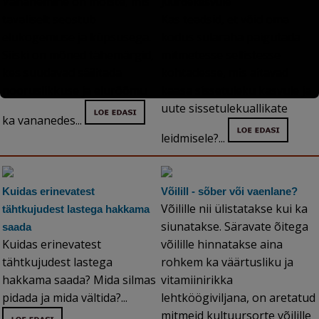
Vananemine on mõiste, mis
juurdekasvule
tavaliselt seostub
Kas teadsid, et võid oma
elukogemuse ja küpsusega.
kodus sularaha paigutada
Siiski on mõned tähemärgid,
mitmetesse sellistesse
kes suudavad säilitada
kohtadesse, mis aitavad
nooruslikkuse ja elurõõmu
kaasa sissetuleku kasvule ja
uute sissetulekuallikate
ka vananedes...
leidmisele?...
Kuidas erinevatest
Võilill - sõber või vaenlane?
Võilille nii ülistatakse kui ka
tähtkujudest lastega hakkama
siunatakse. Säravate õitega
saada
Kuidas erinevatest
võilille hinnatakse aina
tähtkujudest lastega
rohkem ka väärtusliku ja
hakkama saada? Mida silmas
vitamiinirikka
pidada ja mida vältida?...
lehtköögiviljana, on aretatud
mitmeid kultuursorte võilille