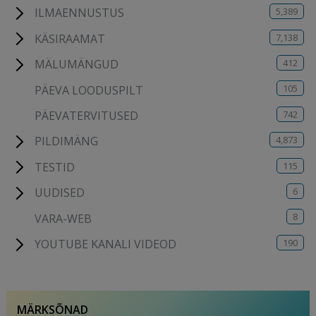
5,389
ILMAENNUSTUS
7,138
KÄSIRAAMAT
412
MÄLUMÄNGUD
105
PÄEVA LOODUSPILT
742
PÄEVATERVITUSED
4,873
PILDIMÄNG
115
TESTID
6
UUDISED
8
VARA-WEB
190
YOUTUBE KANALI VIDEOD
MÄRKSÕNAD