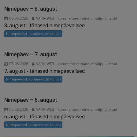
o
s
k
Nimepäev – 8. august
08.08.2026
VARA-WEB
Nimepäev
kommenteerimine on välja lülitatud
8. august - tänased nimepäevalised.
–
8.
Nimepäevad (kuupäevade kaupa)
august
Nimepäev – 7. august
07.08.2026
VARA-WEB
Nimepäev
kommenteerimine on välja lülitatud
7. august - tänased nimepäevalised.
–
7.
Nimepäevad (kuupäevade kaupa)
august
Nimepäev – 6. august
06.08.2026
VARA-WEB
Nimepäev
kommenteerimine on välja lülitatud
6. august - tänased nimepäevalised.
–
6.
Nimepäevad (kuupäevade kaupa)
august