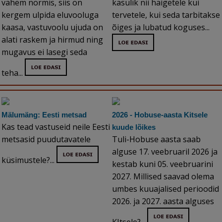
vähem normis, siis on
kasulik nii haigetele kui
kergem ulpida eluvooluga
tervetele, kui seda tarbitakse
kaasa, vastuvoolu ujuda on
õiges ja lubatud koguses...
alati raskem ja hirmud ning
mugavus ei lasegi seda
teha...
Mälumäng: Eesti metsad
2026 - Hobuse-aasta Kitsele
Kas tead vastuseid neile Eesti
kuude lõikes
metsasid puudutavatele
Tuli-Hobuse aasta saab
alguse 17. veebruaril 2026 ja
küsimustele?...
kestab kuni 05. veebruarini
2027. Millised saavad olema
umbes kuuajalised perioodid
2026. ja 2027. aasta alguses