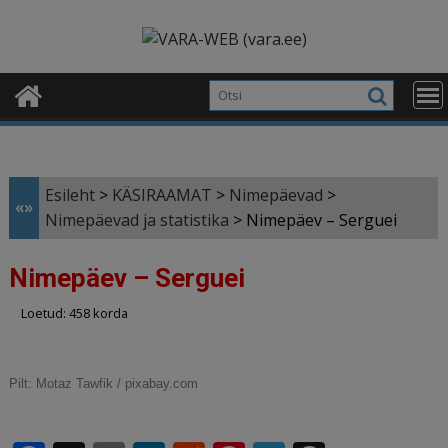
Skip
modal-check
to
content
Esileht
>
KÄSIRAAMAT
>
Nimepäevad
>
«»
Nimepäevad ja statistika
>
Nimepäev – Serguei
Nimepäev – Serguei
Loetud: 458 korda
Pilt:
Motaz Tawfik / pixabay.com