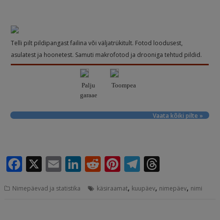
Telli pilt pildipangast failina või väljatrükitult. Fotod loodusest,
asulatest ja hoonetest. Samuti makrofotod ja drooniga tehtud pildid.
Palju
Toompea
garaae
Vaata kõiki pilte »
F
X
E
Li
R
Pi
T
T
a
m
n
e
n
el
h
,
,
,
Nimepäevad ja statistika
käsiraamat
kuupäev
nimepäev
nimi
c
ai
k
d
te
e
r
e
l
e
di
r
g
e
Navigeerimine