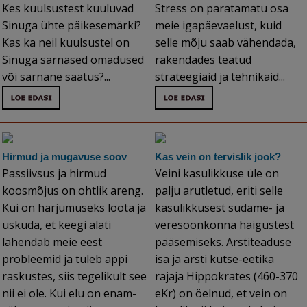
Kes kuulsustest kuuluvad
Stress on paratamatu osa
Sinuga ühte päikesemärki?
meie igapäevaelust, kuid
Kas ka neil kuulsustel on
selle mõju saab vähendada,
Sinuga sarnased omadused
rakendades teatud
või sarnane saatus?...
strateegiaid ja tehnikaid...
Hirmud ja mugavuse soov
Kas vein on tervislik jook?
Passiivsus ja hirmud
Veini kasulikkuse üle on
koosmõjus on ohtlik areng.
palju arutletud, eriti selle
Kui on harjumuseks loota ja
kasulikkusest südame- ja
uskuda, et keegi alati
veresoonkonna haigustest
lahendab meie eest
pääsemiseks. Arstiteaduse
probleemid ja tuleb appi
isa ja arsti kutse-eetika
raskustes, siis tegelikult see
rajaja Hippokrates (460-370
nii ei ole. Kui elu on enam-
eKr) on öelnud, et vein on