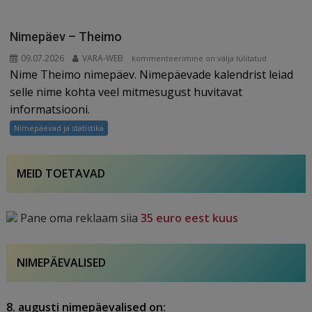
Nimepäev – Theimo
09.07.2026
VARA-WEB
Nimepäev
kommenteerimine on välja lülitatud
Nime Theimo nimepäev. Nimepäevade kalendrist leiad
–
Theimo
selle nime kohta veel mitmesugust huvitavat
informatsiooni.
Nimepäevad ja statistika
MEID TOETAVAD
Pane oma reklaam siia
35 euro eest kuus
NIMEPÄEVALISED
8. augusti nimepäevalised on: