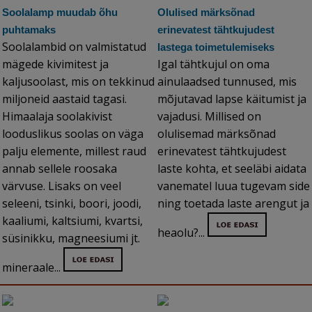
Soolalamp muudab õhu
Olulised märksõnad
puhtamaks
erinevatest tähtkujudest
Soolalambid on valmistatud
lastega toimetulemiseks
mägede kivimitest ja
Igal tähtkujul on oma
kaljusoolast, mis on tekkinud
ainulaadsed tunnused, mis
miljoneid aastaid tagasi.
mõjutavad lapse käitumist ja
Himaalaja soolakivist
vajadusi. Millised on
looduslikus soolas on väga
olulisemad märksõnad
palju elemente, millest raud
erinevatest tähtkujudest
annab sellele roosaka
laste kohta, et seeläbi aidata
värvuse. Lisaks on veel
vanematel luua tugevam side
seleeni, tsinki, boori, joodi,
ning toetada laste arengut ja
kaaliumi, kaltsiumi, kvartsi,
heaolu?...
süsinikku, magneesiumi jt.
mineraale...