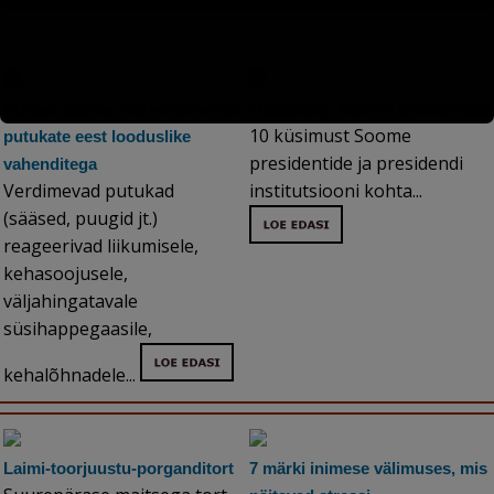
Kuidas kaitsta end verdimevate
Mälumäng: Soome presidendid
10 küsimust Soome
putukate eest looduslike
presidentide ja presidendi
vahenditega
Verdimevad putukad
institutsiooni kohta...
(sääsed, puugid jt.)
reageerivad liikumisele,
kehasoojusele,
väljahingatavale
süsihappegaasile,
kehalõhnadele...
Laimi-toorjuustu-porganditort
7 märki inimese välimuses, mis