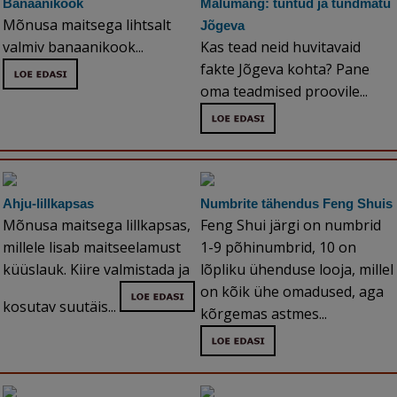
Banaanikook
Mälumäng: tuntud ja tundmatu
Mõnusa maitsega lihtsalt
Jõgeva
valmiv banaanikook...
Kas tead neid huvitavaid
fakte Jõgeva kohta? Pane
oma teadmised proovile...
Ahju-lillkapsas
Numbrite tähendus Feng Shuis
Mõnusa maitsega lillkapsas,
Feng Shui järgi on numbrid
millele lisab maitseelamust
1-9 põhinumbrid, 10 on
küüslauk. Kiire valmistada ja
lõpliku ühenduse looja, millel
on kõik ühe omadused, aga
kosutav suutäis...
kõrgemas astmes...