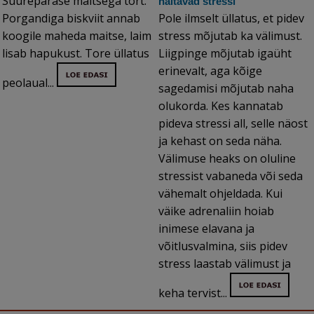
Suurepärase maitsega tort.
näitavad stressi
Porgandiga biskviit annab
Pole ilmselt üllatus, et pidev
koogile maheda maitse, laim
stress mõjutab ka välimust.
lisab hapukust. Tore üllatus
Liigpinge mõjutab igaüht
erinevalt, aga kõige
peolaual...
sagedamisi mõjutab naha
olukorda. Kes kannatab
pideva stressi all, selle näost
ja kehast on seda näha.
Välimuse heaks on oluline
stressist vabaneda või seda
vähemalt ohjeldada. Kui
väike adrenaliin hoiab
inimese elavana ja
võitlusvalmina, siis pidev
stress laastab välimust ja
keha tervist...