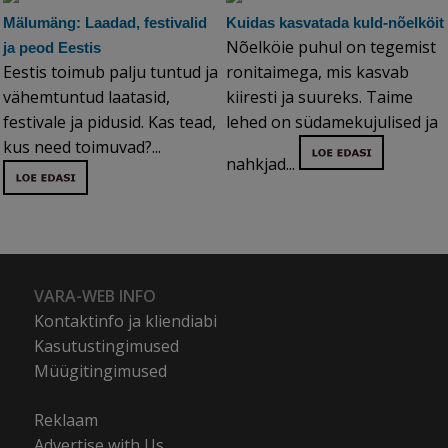
Mälumäng: Laadad, festivalid
Kuidas kasvatada kuld-nõelköit
Nõelköie puhul on tegemist
ja peod Eestis
Eestis toimub palju tuntud ja
ronitaimega, mis kasvab
vähemtuntud laatasid,
kiiresti ja suureks. Taime
festivale ja pidusid. Kas tead,
lehed on südamekujulised ja
kus need toimuvad?...
nahkjad...
VARA-WEB INFO
Kontaktinfo ja kliendiabi
Kasutustingimused
Müügitingimused
Reklaam
Advertise with Us