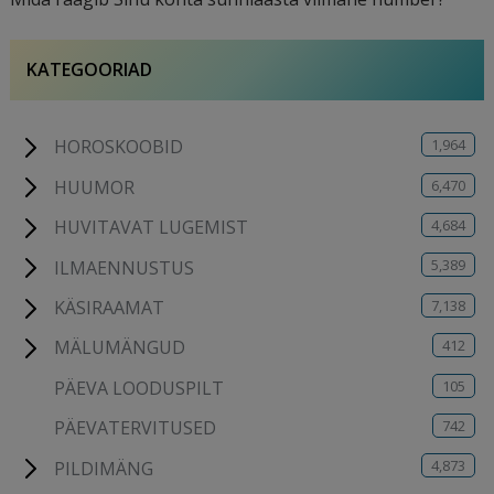
KATEGOORIAD
1,964
HOROSKOOBID
6,470
HUUMOR
4,684
HUVITAVAT LUGEMIST
5,389
ILMAENNUSTUS
7,138
KÄSIRAAMAT
412
MÄLUMÄNGUD
105
PÄEVA LOODUSPILT
742
PÄEVATERVITUSED
4,873
PILDIMÄNG