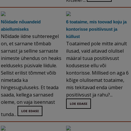
KItsele?...
Nõidade nõuandeid
6 toataime, mis toovad koju ja
abiellumiseks
kontorisse positiivsust ja
Nõidade iidne suhtereegel
küllust
on, et sarnane tõmbab
Toataimed pole mitte ainult
sarnast ja selline sarnaste
ilusad, vaid aitavad olulisel
inimeste ühendus on heaks
määral tuua positiivsust
eelduseks püsivale liidule.
kodusesse ellu või
Sellist erilist tõmmet võib
kontorisse. Millised on aga 6
nimetada ka
kõige olulisemat toataime,
hingesuguluseks. Et teada
mis tekitavad enda ümber
saada, kellega sarnased
positiivsust ja rahu?...
oleme, on vaja iseennast
tunda...