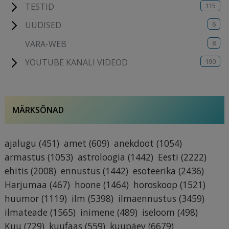
115
TESTID
6
UUDISED
8
VARA-WEB
190
YOUTUBE KANALI VIDEOD
MÄRKSÕNAD
ajalugu
(451)
amet
(609)
anekdoot
(1054)
armastus
(1053)
astroloogia
(1442)
Eesti
(2222)
ehitis
(2008)
ennustus
(1442)
esoteerika
(2436)
Harjumaa
(467)
hoone
(1464)
horoskoop
(1521)
huumor
(1119)
ilm
(5398)
ilmaennustus
(3459)
ilmateade
(1565)
inimene
(489)
iseloom
(498)
Kuu
(729)
kuufaas
(559)
kuupäev
(6679)