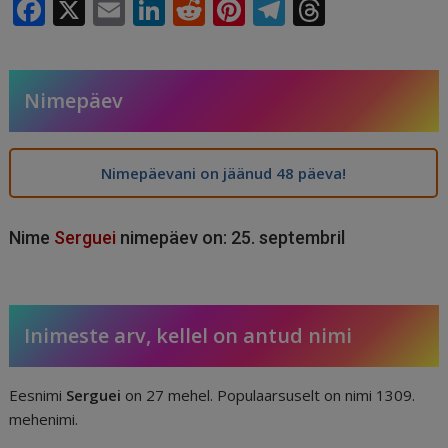
F
X
E
Li
R
Pi
T
T
a
m
n
e
n
el
h
c
ai
k
d
te
e
r
e
l
e
di
r
g
e
Nimepäev
b
dI
t
e
ra
a
o
n
st
m
d
Nimepäevani on jäänud 48 päeva!
o
s
k
Nime
Serguei
nimepäev on: 25. septembril
Inimeste arv, kellel on antud nimi
Eesnimi
Serguei
on 27 mehel. Populaarsuselt on nimi 1309.
mehenimi.