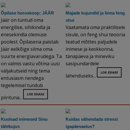
Õpilase horoskoop: JÄÄR
Majade kujundid ja linna feng
Jäär on tuntud oma
shui
energilise, sihikindla ja
Vaatamata oma praktilisele
enesekindla olemuse
sisule, on feng shui teooria
poolest. Õpilasena paistab
teatud mõttes paljudele
Jäär eelkõige silma oma
inimese ja keskkonna,
suurte energiavarudega. Ta
tänapäeva ja mineviku
on valmis vastu võtma uusi
sasipundardele
väljakutseid ning tema
lahenduseks...
entusiasm nendega
tegelemisel tundub
piirituna...
Kuulsad inimesed Sinu
Kuidas vähendada stressi
tähtkujus
igapäevaelus?