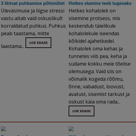
3 lihtsat puhkamise põhimõtet
Hetkes elamine teeb tugevaks
Üleväsimuse ja liigse stressi
Hetkes kohalolek on
vastu aitab vaid oskuslikult
sisemine protsess, mis
korraldatud puhkus. Puhkus
keskendub täielikule
peab taastama, mitte
kohalolekule iseendas
kõikidel ajahetkedel.
laastama...
Kohalolek oma kehas ja
tunnetes viib pea, keha ja
südame kokku meie tõelise
olemusega. Vaid siis on
võimalik kogeda rõõmu,
õnne, vabadust, loovust,
avatust, sisemist tarkust ja
oskust käia oma rada...