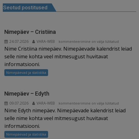
b
dI
t
e
ra
a
Seotud postitused
o
n
st
m
d
o
s
k
Nimepäev – Cristiina
24.07.2026
VARA-WEB
Nimepäev
kommenteerimine on välja lülitatud
Nime Cristiina nimepäev. Nimepäevade kalendrist leiad
–
Cristiina
selle nime kohta veel mitmesugust huvitavat
informatsiooni.
Nimepäevad ja statistika
Nimepäev – Edyth
09.07.2026
VARA-WEB
Nimepäev
kommenteerimine on välja lülitatud
Nime Edyth nimepäev. Nimepäevade kalendrist leiad
–
Edyth
selle nime kohta veel mitmesugust huvitavat
informatsiooni.
Nimepäevad ja statistika