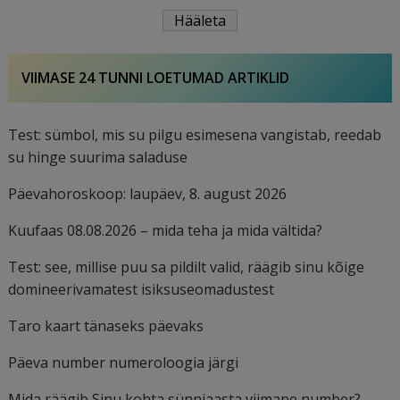
VIIMASE 24 TUNNI LOETUMAD ARTIKLID
Test: sümbol, mis su pilgu esimesena vangistab, reedab
su hinge suurima saladuse
Päevahoroskoop: laupäev, 8. august 2026
Kuufaas 08.08.2026 – mida teha ja mida vältida?
Test: see, millise puu sa pildilt valid, räägib sinu kõige
domineerivamatest isiksuseomadustest
Taro kaart tänaseks päevaks
Päeva number numeroloogia järgi
Mida räägib Sinu kohta sünniaasta viimane number?