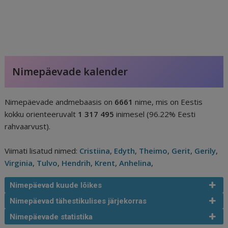
Nimepäevade kalender
Nimepäevade andmebaasis on
6661
nime, mis on Eestis
kokku orienteeruvalt
1 317 495
inimesel (96.22% Eesti
rahvaarvust).
Viimati lisatud nimed:
Cristiina
,
Edyth
,
Theimo
,
Gerit
,
Gerily
,
Virginia
,
Tulvo
,
Hendrih
,
Krent
,
Anhelina
,
Nimepäevad kuude lõikes
Nimepäevad tähestikulises järjekorras
Nimepäevade statistika