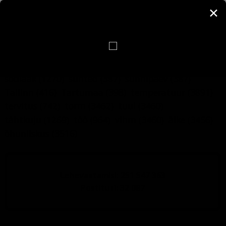
✕
käsiraamat
(6709)
lumi
(3479)
maja
(1193)
mälumäng
(412)
nali
(1120)
nimepäev
(6880)
nimi
(6748)
nädalapäev
(743)
pildimäng
(4873)
päev
(773)
päevahoroskoop
(547)
rahe
(3457)
ruunid
(484)
Saaremaa
(483)
sademed
(3457)
sodiaak
(1270)
suhted
(387)
sünnipäev
(387)
Tallinn
(416)
Tartumaa
(398)
temperatuur
(3891)
tervitus
(742)
torm
(3462)
tuul
(3460)
tähtkuju
(1269)
töö
(964)
vihm
(3460)
äike
(3456)
õhuniiskus
(3516)
Lehevaatamisi: 251 547 363
Postitusi: 32 087