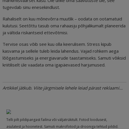
märkimisväärset kasu. Ole uhke oma saavutuste üle, see
tugevdab sinu enesekindlust.
Rahaliselt on kuu mõnevõrra muutlik – oodata on ootamatuid
kulutusi. Seetõttu tasub oma rahaasju põhjalikumalt planeerida
ja vältida riskantseid ettevõtmisi.
Tervise osas võib see kuu olla keerulisem. Stress kipub
kasvama ja sellele tuleb leida lahendus. Vajad rohkem aega
lõõgastumiseks ja energiavarude taastamiseks. Samuti võiksid
kriitiliselt üle vaadata oma igapäevased harjumused.
Artikkel jätkub. Viite järgmisele lehele leiad pärast reklaami...
Telli pilt pildipangast failina või väljatrükitult. Fotod loodusest,
asulatest ja hoonetest. Samuti makrofotod ja drooniga tehtud pildid.