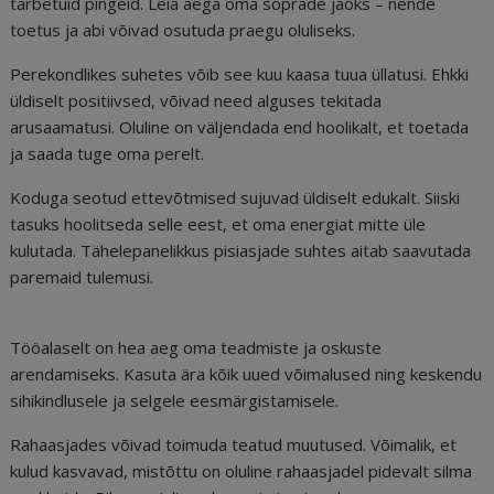
tarbetuid pingeid. Leia aega oma sõprade jaoks – nende
toetus ja abi võivad osutuda praegu oluliseks.
Perekondlikes suhetes võib see kuu kaasa tuua üllatusi. Ehkki
üldiselt positiivsed, võivad need alguses tekitada
arusaamatusi. Oluline on väljendada end hoolikalt, et toetada
ja saada tuge oma perelt.
Koduga seotud ettevõtmised sujuvad üldiselt edukalt. Siiski
tasuks hoolitseda selle eest, et oma energiat mitte üle
kulutada. Tähelepanelikkus pisiasjade suhtes aitab saavutada
paremaid tulemusi.
Tööalaselt on hea aeg oma teadmiste ja oskuste
arendamiseks. Kasuta ära kõik uued võimalused ning keskendu
sihikindlusele ja selgele eesmärgistamisele.
Rahaasjades võivad toimuda teatud muutused. Võimalik, et
kulud kasvavad, mistõttu on oluline rahaasjadel pidevalt silma