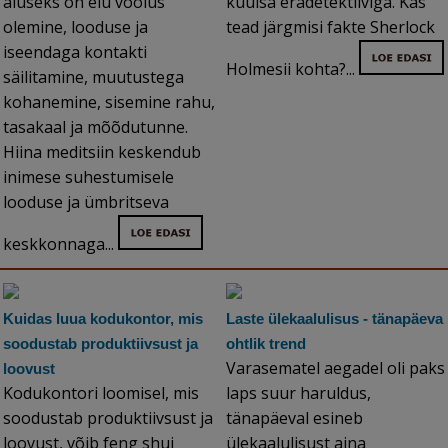
aluseks on elu voolus
kuulsa eradetektiiviga. Kas
olemine, looduse ja
tead järgmisi fakte Sherlock
iseendaga kontakti
Holmesii kohta?...
säilitamine, muutustega
kohanemine, sisemine rahu,
tasakaal ja mõõdutunne.
Hiina meditsiin keskendub
inimese suhestumisele
looduse ja ümbritseva
keskkonnaga...
Kuidas luua kodukontor, mis
Laste ülekaalulisus - tänapäeva
soodustab produktiivsust ja
ohtlik trend
Varasematel aegadel oli paks
loovust
Kodukontori loomisel, mis
laps suur haruldus,
soodustab produktiivsust ja
tänapäeval esineb
loovust, võib feng shui
ülekaalulisust aina