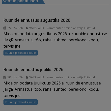
Seotud postitused
Ruunide ennustus augustiks 2026
29.07.2026
VARA-WEB
Ruunide
kommenteerimine on välja lülitatud
Mida on oodata augustikuus 2026.a. ruunide ennustuse
ennustus
augustiks
järgi? Armastus, töö, raha, suhted, perekond, kodu,
2026
tervis jne.
Ruunid jooksvaks kuuks
Ruunide ennustus juuliks 2026
30.06.2026
VARA-WEB
Ruunide
kommenteerimine on välja lülitatud
Mida on oodata juulikuus 2026.a. ruunide ennustuse
ennustus
juuliks
järgi? Armastus, töö, raha, suhted, perekond, kodu,
2026
tervis jne.
Ruunid jooksvaks kuuks