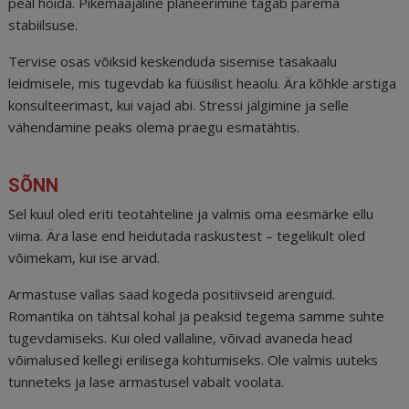
peal hoida. Pikemaajaline planeerimine tagab parema
stabiilsuse.
Tervise osas võiksid keskenduda sisemise tasakaalu
leidmisele, mis tugevdab ka füüsilist heaolu. Ära kõhkle arstiga
konsulteerimast, kui vajad abi. Stressi jälgimine ja selle
vähendamine peaks olema praegu esmatähtis.
SÕNN
Sel kuul oled eriti teotahteline ja valmis oma eesmärke ellu
viima. Ära lase end heidutada raskustest – tegelikult oled
võimekam, kui ise arvad.
Armastuse vallas saad kogeda positiivseid arenguid.
Romantika on tähtsal kohal ja peaksid tegema samme suhte
tugevdamiseks. Kui oled vallaline, võivad avaneda head
võimalused kellegi erilisega kohtumiseks. Ole valmis uuteks
tunneteks ja lase armastusel vabalt voolata.