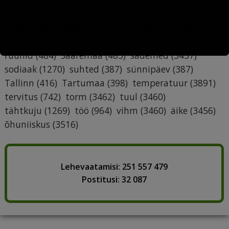
mälumäng
(412)
nali
(1120)
nimepäev
(6880)
nimi
(6748)
nädalapäev
(743)
pildimäng
(4873)
päev
(773)
päevahoroskoop
(547)
rahe
(3457)
ruunid
(484)
Saaremaa
(483)
sademed
(3457)
sodiaak
(1270)
suhted
(387)
sünnipäev
(387)
Tallinn
(416)
Tartumaa
(398)
temperatuur
(3891)
tervitus
(742)
torm
(3462)
tuul
(3460)
tähtkuju
(1269)
töö
(964)
vihm
(3460)
äike
(3456)
õhuniiskus
(3516)
Lehevaatamisi: 251 557 479
Postitusi: 32 087