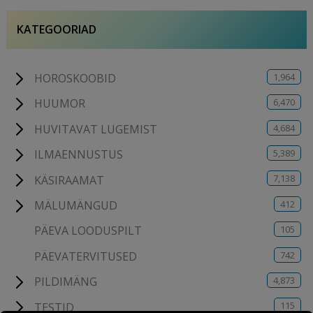
KATEGOORIAD
1,964
HOROSKOOBID
6,470
HUUMOR
4,684
HUVITAVAT LUGEMIST
5,389
ILMAENNUSTUS
7,138
KÄSIRAAMAT
412
MÄLUMÄNGUD
105
PÄEVA LOODUSPILT
742
PÄEVATERVITUSED
4,873
PILDIMÄNG
115
TESTID