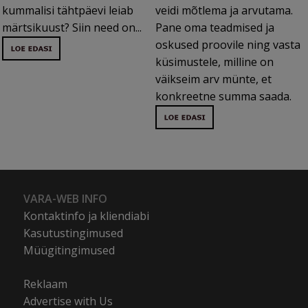
kummalisi tähtpäevi leiab
veidi mõtlema ja arvutama.
märtsikuust? Siin need on...
Pane oma teadmised ja
oskused proovile ning vasta
küsimustele, milline on
väikseim arv münte, et
konkreetne summa saada.
VARA-WEB INFO
Kontaktinfo ja kliendiabi
Kasutustingimused
Müügitingimused
Reklaam
Advertise with Us