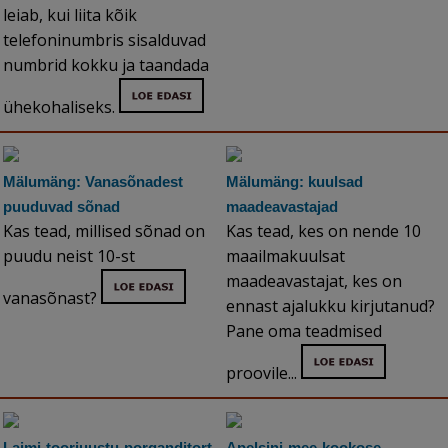
leiab, kui liita kõik
telefoninumbris sisalduvad
numbrid kokku ja taandada
ühekohaliseks.
Mälumäng: Vanasõnadest
Mälumäng: kuulsad
puuduvad sõnad
maadeavastajad
Kas tead, millised sõnad on
Kas tead, kes on nende 10
puudu neist 10-st
maailmakuulsat
maadeavastajat, kes on
vanasõnast?
ennast ajalukku kirjutanud?
Pane oma teadmised
proovile...
Laimi-toorjuustu-porganditort
Apelsini-mee-kookose