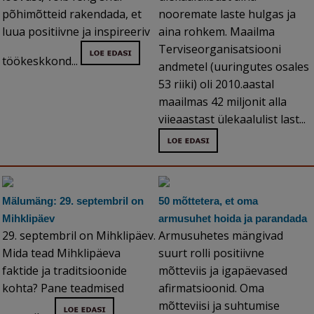
põhimõtteid rakendada, et
nooremate laste hulgas ja
luua positiivne ja inspireeriv
aina rohkem. Maailma
Terviseorganisatsiooni
töökeskkond...
andmetel (uuringutes osales
53 riiki) oli 2010.aastal
maailmas 42 miljonit alla
viieaastast ülekaalulist last...
Mälumäng: 29. septembril on
50 mõttetera, et oma
Mihklipäev
armusuhet hoida ja parandada
29. septembril on Mihklipäev.
Armusuhetes mängivad
Mida tead Mihklipäeva
suurt rolli positiivne
faktide ja traditsioonide
mõtteviis ja igapäevased
kohta? Pane teadmised
afirmatsioonid. Oma
mõtteviisi ja suhtumise