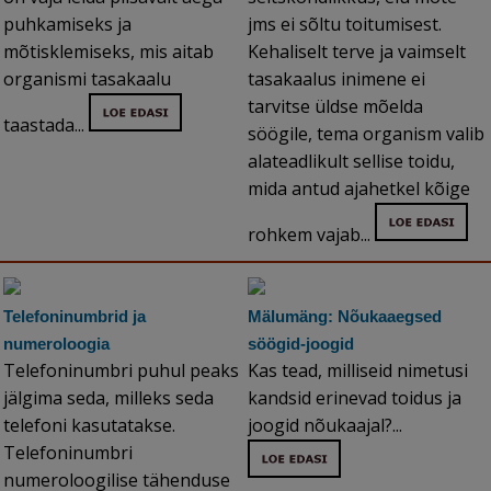
puhkamiseks ja
jms ei sõltu toitumisest.
mõtisklemiseks, mis aitab
Kehaliselt terve ja vaimselt
organismi tasakaalu
tasakaalus inimene ei
tarvitse üldse mõelda
taastada...
söögile, tema organism valib
alateadlikult sellise toidu,
mida antud ajahetkel kõige
rohkem vajab...
Telefoninumbrid ja
Mälumäng: Nõukaaegsed
numeroloogia
söögid-joogid
Telefoninumbri puhul peaks
Kas tead, milliseid nimetusi
jälgima seda, milleks seda
kandsid erinevad toidus ja
telefoni kasutatakse.
joogid nõukaajal?...
Telefoninumbri
numeroloogilise tähenduse