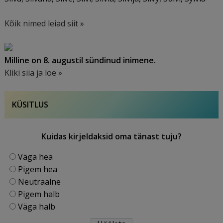
Kõik nimed leiad siit »
Milline on 8. augustil sündinud inimene.
Kliki siia ja loe »
KÜSITLUS
Kuidas kirjeldaksid oma tänast tuju?
Väga hea
Pigem hea
Neutraalne
Pigem halb
Väga halb