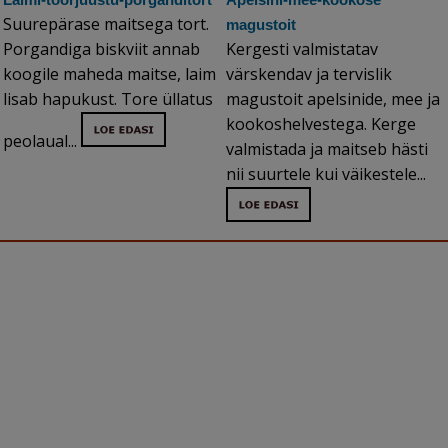
Suurepärase maitsega tort.
magustoit
Porgandiga biskviit annab
Kergesti valmistatav
koogile maheda maitse, laim
värskendav ja tervislik
lisab hapukust. Tore üllatus
magustoit apelsinide, mee ja
kookoshelvestega. Kerge
peolaual...
valmistada ja maitseb hästi
nii suurtele kui väikestele...