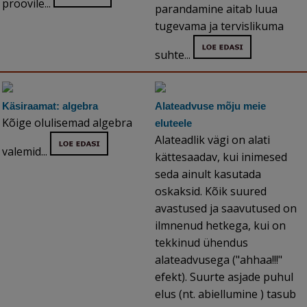
proovile...
parandamine aitab luua
tugevama ja tervislikuma
suhte...
Käsiraamat: algebra
Alateadvuse mõju meie
Kõige olulisemad algebra
eluteele
Alateadlik vägi on alati
valemid...
kättesaadav, kui inimesed
seda ainult kasutada
oskaksid. Kõik suured
avastused ja saavutused on
ilmnenud hetkega, kui on
tekkinud ühendus
alateadvusega ("ahhaa!!!"
efekt). Suurte asjade puhul
elus (nt. abiellumine ) tasub