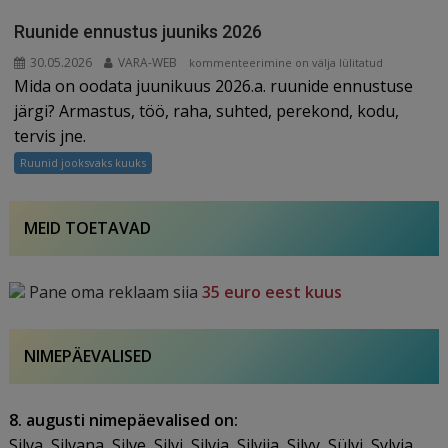
Ruunide ennustus juuniks 2026
30.05.2026
VARA-WEB
Ruunide
kommenteerimine on välja lülitatud
Mida on oodata juunikuus 2026.a. ruunide ennustuse
ennustus
juuniks
järgi? Armastus, töö, raha, suhted, perekond, kodu,
2026
tervis jne.
Ruunid jooksvaks kuuks
MEID TOETAVAD
Pane oma reklaam siia
35 euro eest kuus
NIMEPÄEVALISED
8. augusti nimepäevalised on:
Silva, Silvana, Silve, Silvi, Silvia, Silvija, Silvy, Sülvi, Sylvia