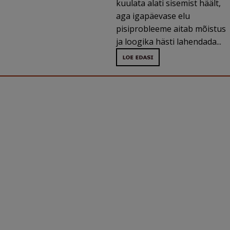
kuulata alati sisemist häält,
aga igapäevase elu
pisiprobleeme aitab mõistus
ja loogika hästi lahendada...