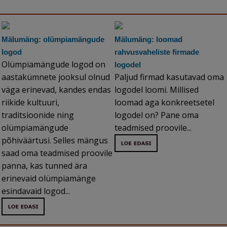
Mälumäng: olümpiamängude
Mälumäng: loomad
logod
rahvusvaheliste firmade
Olümpiamängude logod on
logodel
aastakümnete jooksul olnud
Paljud firmad kasutavad oma
väga erinevad, kandes endas
logodel loomi. Millised
riikide kultuuri,
loomad aga konkreetsetel
traditsioonide ning
logodel on? Pane oma
olümpiamängude
teadmised proovile...
põhiväärtusi. Selles mängus
saad oma teadmised proovile
panna, kas tunned ära
erinevaid olümpiamänge
esindavaid logod...