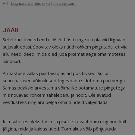
c
ai
k
d
te
e
r
Pilt:
Dagmara Dombrovska / pixabay.com
e
l
e
di
r
g
e
b
dI
t
e
ra
a
o
n
st
m
d
JÄÄR
o
s
Sellel kuul tunned end üldiselt hästi ning sinu plaanid liiguvad
k
sujuvalt edasi. Soovitav oleks nüüd rohkem pingutada, et viia
ellu need ideed, mida oled juba pikemat aega oma mõtetes
kandnud.
Armastuse vallas paistavad asjad positiivsed. Sul on
suurepärased võimalused tugevdada sidet oma partneriga.
Samas peaksid arvestama võimalike ootamatute pingetega,
mis nõuavad rohkem tähelepanu ja hoolt. Ole avatud
vestlusteks ning ära pelga oma tundeid väljendada.
Inimsuhetes oleks tark olla pisut ettevaatlikum ning hoolikalt
jälgida, mida ja kuidas ütled. Tormakus võib põhjustada