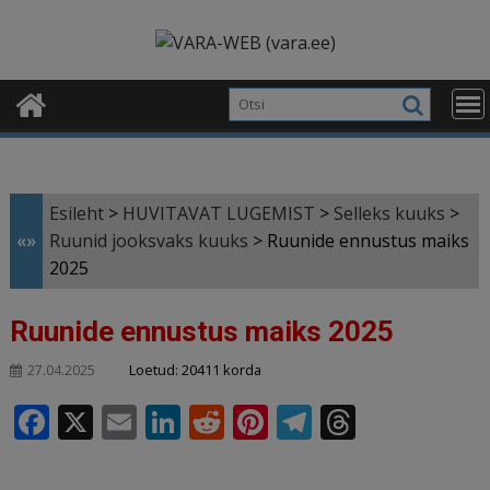
Skip
modal-check
to
content
Esileht
>
HUVITAVAT LUGEMIST
>
Selleks kuuks
>
«»
Ruunid jooksvaks kuuks
>
Ruunide ennustus maiks
2025
Ruunide ennustus maiks 2025
Loetud: 20411 korda
27.04.2025
F
X
E
Li
R
Pi
T
T
a
m
n
e
n
el
h