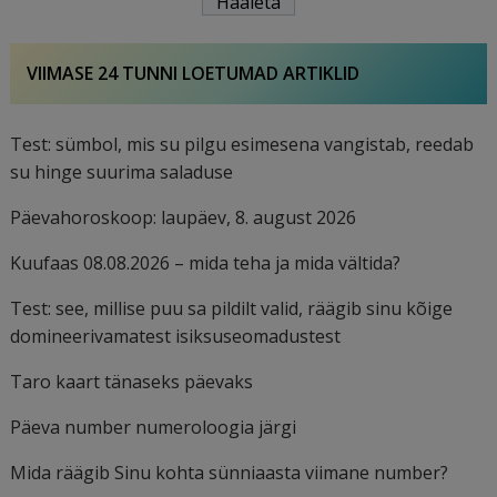
VIIMASE 24 TUNNI LOETUMAD ARTIKLID
Test: sümbol, mis su pilgu esimesena vangistab, reedab
su hinge suurima saladuse
Päevahoroskoop: laupäev, 8. august 2026
Kuufaas 08.08.2026 – mida teha ja mida vältida?
Test: see, millise puu sa pildilt valid, räägib sinu kõige
domineerivamatest isiksuseomadustest
Taro kaart tänaseks päevaks
Päeva number numeroloogia järgi
Mida räägib Sinu kohta sünniaasta viimane number?