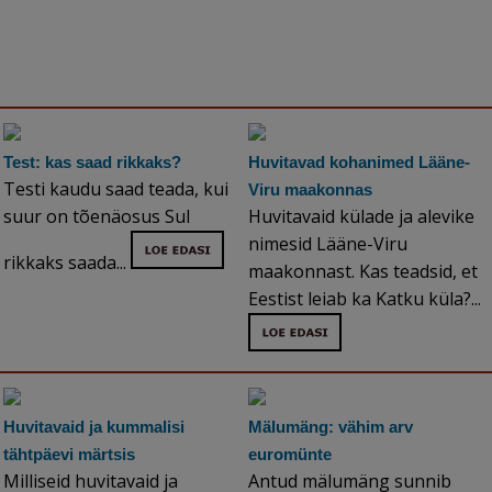
Test: kas saad rikkaks?
Huvitavad kohanimed Lääne-
Testi kaudu saad teada, kui
Viru maakonnas
suur on tõenäosus Sul
Huvitavaid külade ja alevike
nimesid Lääne-Viru
rikkaks saada...
maakonnast. Kas teadsid, et
Eestist leiab ka Katku küla?...
Huvitavaid ja kummalisi
Mälumäng: vähim arv
tähtpäevi märtsis
euromünte
Milliseid huvitavaid ja
Antud mälumäng sunnib