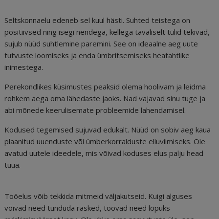
Seltskonnaelu edeneb sel kuul hästi. Suhted teistega on
positiivsed ning isegi nendega, kellega tavaliselt tülid tekivad,
sujub nüüd suhtlemine paremini. See on ideaalne aeg uute
tutvuste loomiseks ja enda ümbritsemiseks heatahtlike
inimestega.
Perekondlikes küsimustes peaksid olema hoolivam ja leidma
rohkem aega oma lähedaste jaoks. Nad vajavad sinu tuge ja
abi mõnede keerulisemate probleemide lahendamisel.
Kodused tegemised sujuvad edukalt. Nüüd on sobiv aeg kaua
plaanitud uuenduste või ümberkorralduste elluviimiseks. Ole
avatud uutele ideedele, mis võivad koduses elus palju head
tuua.
Tööelus võib tekkida mitmeid väljakutseid. Kuigi alguses
võivad need tunduda rasked, toovad need lõpuks