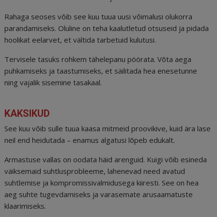
Rahaga seoses võib see kuu tuua uusi võimalusi olukorra
parandamiseks. Oluline on teha kaalutletud otsuseid ja pidada
hoolikat eelarvet, et vältida tarbetuid kulutusi.
Tervisele tasuks rohkem tähelepanu pöörata. Võta aega
puhkamiseks ja taastumiseks, et säilitada hea enesetunne
ning vajalik sisemine tasakaal.
KAKSIKUD
See kuu võib sulle tuua kaasa mitmeid proovikive, kuid ära lase
neil end heidutada – enamus algatusi lõpeb edukalt.
Armastuse vallas on oodata häid arenguid. Kuigi võib esineda
väiksemaid suhtlusprobleeme, lahenevad need avatud
suhtlemise ja kompromissivalmidusega kiiresti. See on hea
aeg suhte tugevdamiseks ja varasemate arusaamatuste
klaarimiseks.