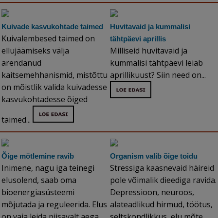
Kuivade kasvukohtade taimed
Huvitavaid ja kummalisi
Kuivalembesed taimed on
tähtpäevi aprillis
ellujäämiseks välja
Milliseid huvitavaid ja
arendanud
kummalisi tähtpäevi leiab
kaitsemehhanismid, mistõttu
aprillikuust? Siin need on...
on mõistlik valida kuivadesse
kasvukohtadesse õiged
taimed...
Õige mõtlemine ravib
Organism valib õige toidu
Inimene, nagu iga teinegi
Stressiga kaasnevaid häireid
elusolend, saab oma
pole võimalik dieediga ravida.
bioenergiasüsteemi
Depressioon, neuroos,
mõjutada ja reguleerida. Elus
alateadlikud hirmud, töötus,
on vaja leida piisavalt aega
seltskondlikkus, elu mõte