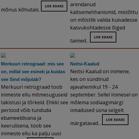
arendanud
mõnus kõhutäis.
kaitsemehhanismid, mistõttu
on mõistlik valida kuivadesse
kasvukohtadesse õiged
taimed...
Merkuuri retrograad: mis see
Neitsi-Kaalud
Neitsi-Kaalud on inimene,
on, millal see esineb ja kuidas
kes on sündinud
see Sind mõjutab?
Merkuuri retrograad toob
ajavahemikul 19 - 24
inimeste ellu mitmesuguseid
september. Sellel inimesel on
takistusi ja tõrkeid. Ehkki see
mõlema sodiaagimärgi
periood võib tunduda
omadused üsna selgelt
ebameeldivana ja
märgatavad...
keerulisena, toob see
inimeste ellu ka palju uusi