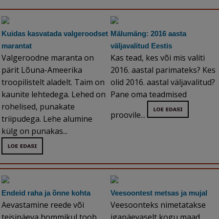
Kuidas kasvatada valgeroodset
Mälumäng: 2016 aasta
marantat
väljavalitud Eestis
Valgeroodne maranta on
Kas tead, kes või mis valiti
pärit Lõuna-Ameerika
2016. aastal parimateks? Kes
troopilistelt aladelt. Taim on
olid 2016. aastal väljavalitud?
kaunite lehtedega. Lehed on
Pane oma teadmised
rohelised, punakate
proovile...
triipudega. Lehe alumine
külg on punakas...
Endeid raha ja õnne kohta
Veesoontest metsas ja mujal
Aevastamine reede või
Veesoonteks nimetatakse
teisipäeva hommikul toob
igapäevaselt kogu maad