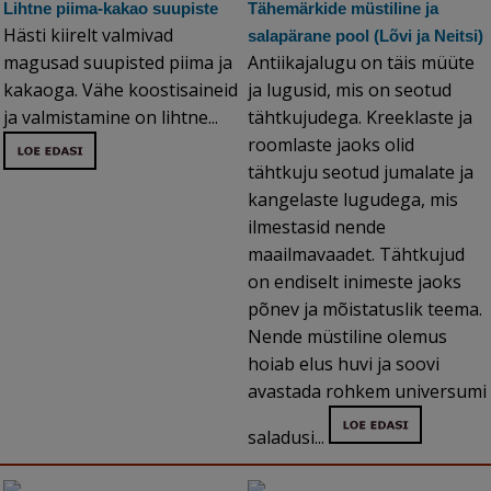
Lihtne piima-kakao suupiste
Tähemärkide müstiline ja
Hästi kiirelt valmivad
salapärane pool (Lõvi ja Neitsi)
magusad suupisted piima ja
Antiikajalugu on täis müüte
kakaoga. Vähe koostisaineid
ja lugusid, mis on seotud
ja valmistamine on lihtne...
tähtkujudega. Kreeklaste ja
roomlaste jaoks olid
tähtkuju seotud jumalate ja
kangelaste lugudega, mis
ilmestasid nende
maailmavaadet. Tähtkujud
on endiselt inimeste jaoks
põnev ja mõistatuslik teema.
Nende müstiline olemus
hoiab elus huvi ja soovi
avastada rohkem universumi
saladusi...