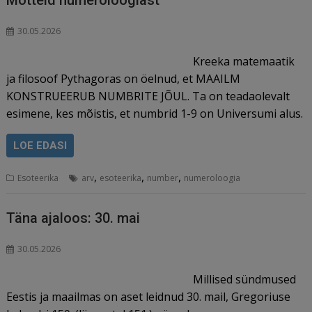
Mõtteid numeroloogiast
30.05.2026
Kreeka matemaatik
ja filosoof Pythagoras on öelnud, et MAAILM
KONSTRUEERUB NUMBRITE JÕUL. Ta on teadaolevalt
esimene, kes mõistis, et numbrid 1-9 on Universumi alus.
LOE EDASI
,
,
,
Esoteerika
arv
esoteerika
number
numeroloogia
Täna ajaloos: 30. mai
30.05.2026
Millised sündmused
Eestis ja maailmas on aset leidnud 30. mail, Gregoriuse