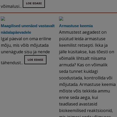
võimalusi...
Maagilised unenäod vastavalt
Armastuse keemia
Ammustest aegadest on
nädalapäevadele
Igal päeval on oma eriline
püütud leida armastuse
mõju, mis võib mõjutada
keemilist retsepti. Ikka ja
unenägude sisu ja nende
jälle küsitakse, kas tõesti on
võimalik lihtsalt niisama
tähendust...
armuda? Kas on võimalik
seda tunnet kuidagi
soodustada, kontrollida või
mõjutada. Armastuse keemia
mõiste võis tekkida ammu
enne seda aega, kui
teadlased avastasid
biokeemilised reaktsioonid,
mis inimesi enda võimuses