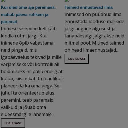
Kui oled oma aja peremees,
Taimed ennustavad ilma
Inimesed on püüdnud ilma
mahub päeva rohkem ja
ennustada looduse märkide
paremat
Inimese sisemine kell käib
järgi aegade algusest ja
kindla rütmi järgi. Kui
tänapäevalgi jälgitakse neid
inimene õpib vabastama
mitmel pool. Mitmed taimed
neid pingeid, mis
on head ilmaennustajad...
igapäevaelus tekivad ja mille
varjamiseks või kontrolli all
hoidmiseks nii palju energiat
kulub, siis oskab ta teadlikult
planeerida ka oma aega. Sel
juhul ta orienteerub elus
paremini, teeb paremaid
valikuid ja jõuab oma
elueesmärgile lähemale...