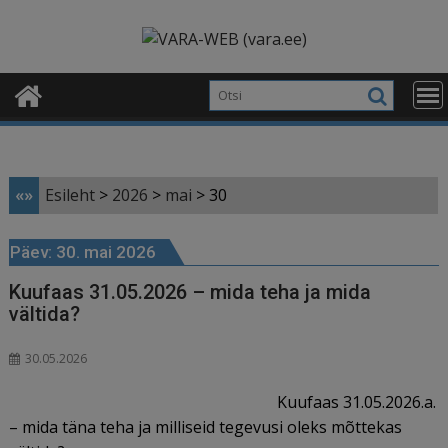
Skip
modal-check
to
content
«»
Esileht
>
2026
>
mai
>
30
Päev:
30. mai 2026
Kuufaas 31.05.2026 – mida teha ja mida
vältida?
30.05.2026
Kuufaas 31.05.2026.a.
– mida täna teha ja milliseid tegevusi oleks mõttekas