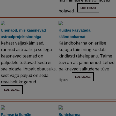
hoiavad...
Unenäod, mis kaasnevad
Kuidas kasvatada
astraalprojektsiooniga
käändbokarnat
Kehast väljaskäimised,
Käändbokarna on erilise
rännud astraalis ja sellega
kujuga taim ning köidab
kaasnevad teemad on
kindlasti tähelepanu. Taime
paljudele tuttavad. Seda ei
tüvi on alt jämenenud. Lehed
saa pidada lihtsalt ebausuks,
paiknevad salkudena tüve
sest väga paljud on seda
tipus...
reaalselt kogenud...
Palmse ja Ilumäe
Suhtekarma