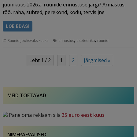
juunikuus 2026.a. ruunide ennustuse järgi? Armastus,
töö, raha, suhted, perekond, kodu, tervis jne.
LOE EDASI
,
,
Ruunid jooksvaks kuuks
ennustus
esoteerika
ruunid
Leht 1 / 2
1
2
Järgmised »
Navigeerimine
MEID TOETAVAD
Pane oma reklaam siia
35 euro eest kuus
NIMEPÄEVALISED