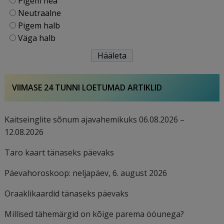
Pigem hea
Neutraalne
Pigem halb
Väga halb
VIIMASE 24 TUNNI LOETUMAD ARTIKLID
Kaitseinglite sõnum ajavahemikuks 06.08.2026 –
12.08.2026
Taro kaart tänaseks päevaks
Päevahoroskoop: neljapäev, 6. august 2026
Oraaklikaardid tänaseks päevaks
Millised tähemärgid on kõige parema ööunega?