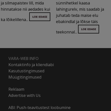
ja silmapaistev lill, mida
sünnihetkel kaasa
hinnatakse nii aedades kui
lahingurelv, mis saadab ja
juhatab teda maise elu
ka lõikelillena...
ebakindlal ja lõkse täis
teekonnal...
VARA-WEB INFO
Kontaktinfo ja kliendiabi
Kasutustingimused
Müügitingimused
Reklaam
Advertise with Us
ABI: Push-teavitustest loobumine