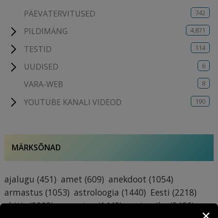
742
PÄEVATERVITUSED
4,871
PILDIMÄNG
114
TESTID
6
UUDISED
8
VARA-WEB
190
YOUTUBE KANALI VIDEOD
MÄRKSÕNAD
ajalugu
(451)
amet
(609)
anekdoot
(1054)
armastus
(1053)
astroloogia
(1440)
Eesti
(2218)
ehitis
(2008)
ennustus
(1442)
esoteerika
(2436)
✕