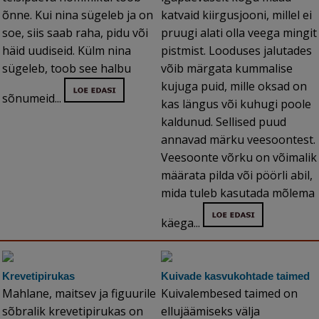
õnne. Kui nina sügeleb ja on
katvaid kiirgusjooni, millel ei
soe, siis saab raha, pidu või
pruugi alati olla veega mingit
häid uudiseid. Külm nina
pistmist. Looduses jalutades
sügeleb, toob see halbu
võib märgata kummalise
kujuga puid, mille oksad on
sõnumeid...
kas längus või kuhugi poole
kaldunud. Sellised puud
annavad märku veesoontest.
Veesoonte võrku on võimalik
määrata pilda või pöörli abil,
mida tuleb kasutada mõlema
käega...
Krevetipirukas
Kuivade kasvukohtade taimed
Mahlane, maitsev ja figuurile
Kuivalembesed taimed on
sõbralik krevetipirukas on
ellujäämiseks välja