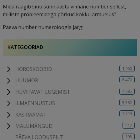
Mida räägib sinu sünniaasta viimane number sellest,
milliste probleemidega põrkud kokku armuelus?
Päeva number numeroloogia järgi
KATEGOORIAD
1,960
HOROSKOOBID
6,470
HUUMOR
4,685
HUVITAVAT LUGEMIST
5,382
ILMAENNUSTUS
7,138
KÄSIRAAMAT
412
MÄLUMÄNGUD
105
PÄEVA LOODUSPILT