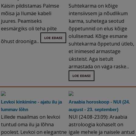
Käisin pildistamas Palmse
Suhtekarma on kõige
mõisa ja Ilumäe kabeli
intensiivsem ja nõudlikum
juures. Peamiseks
karma, suhetega seotud
eesmärgiks oli teha pilte
õppetunnid on elus kõige
olulisemad. Kõige esmane
õhust drooniga...
suhtekarma õppetund ütleb,
et inimesed armastage
üksteist. Aga isetult
armastada on väga raske...
Levkoi kinkimine - ajatu ilu ja
Araabia horoskoop - NUI (24.
lummav lõhn
august - 23. september)
Lillede maailmas on levkoi
NUI (24.08-23.09): Araabia
tuntud oma ilu ja lõhna
astroloogia kohaselt on
poolest. Levkoi on elegantne
igale mehele ja naisele antud