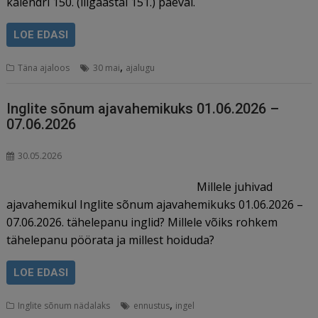
kalendri 150. (liigaastal 151.) päeval.
LOE EDASI
,
Täna ajaloos
30 mai
ajalugu
Inglite sõnum ajavahemikuks 01.06.2026 –
07.06.2026
30.05.2026
Millele juhivad
ajavahemikul Inglite sõnum ajavahemikuks 01.06.2026 –
07.06.2026. tähelepanu inglid? Millele võiks rohkem
tähelepanu pöörata ja millest hoiduda?
LOE EDASI
,
Inglite sõnum nädalaks
ennustus
ingel