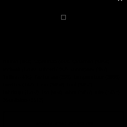
Harjumaa
(467)
hoone
(1464)
horoskoop
(1519)
huumor
(1119)
ilm
(5391)
ilmaennustus
(3456)
ilmateade
(1561)
inimene
(489)
iseloom
(498)
Kuu
(727)
kuufaas
(557)
kuupäev
(6679)
käsiraamat
(6709)
lumi
(3476)
maja
(1193)
mälumäng
(412)
nali
(1120)
nimepäev
(6878)
nimi
(6748)
nädalapäev
(743)
pildimäng
(4871)
päev
(773)
päevahoroskoop
(545)
rahe
(3454)
ruunid
(484)
Saaremaa
(483)
sademed
(3454)
sodiaak
(1268)
suhted
(387)
sünnipäev
(387)
Tallinn
(416)
Tartumaa
(398)
temperatuur
(3888)
tervitus
(742)
torm
(3459)
tuul
(3457)
tähtkuju
(1267)
töö
(964)
vihm
(3457)
äike
(3453)
õhuniiskus
(3513)
Lehevaatamisi: 251 340 799