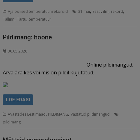
,
,
,
,
Ajaloolised temperatuurirekordid
31 mai
Eesti
ilm
rekord
,
,
Tallinn
Tartu
temperatuur
Pildimäng: hoone
30.05.2026
Online pildimängud.
Arva ära kes või mis on pildil kujutatud.
LOE EDASI
,
,
Avastades Eestimaad
PILDIMÄNG
Vastatud pildimängud
pildimäng