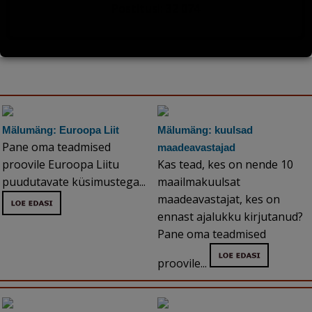
Postitusi: 32 074
Mälumäng: Euroopa Liit
Mälumäng: kuulsad
Pane oma teadmised
maadeavastajad
proovile Euroopa Liitu
Kas tead, kes on nende 10
puudutavate küsimustega...
maailmakuulsat
maadeavastajat, kes on
ennast ajalukku kirjutanud?
Pane oma teadmised
proovile...