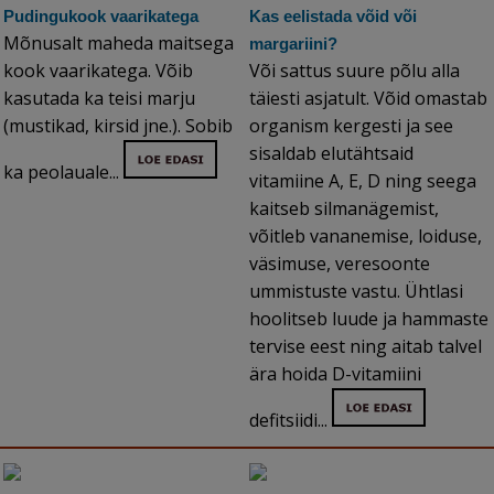
Pudingukook vaarikatega
Kas eelistada võid või
Mõnusalt maheda maitsega
margariini?
kook vaarikatega. Võib
Või sattus suure põlu alla
kasutada ka teisi marju
täiesti asjatult. Võid omastab
(mustikad, kirsid jne.). Sobib
organism kergesti ja see
sisaldab elutähtsaid
ka peolauale...
vitamiine A, E, D ning seega
kaitseb silmanägemist,
võitleb vananemise, loiduse,
väsimuse, veresoonte
ummistuste vastu. Ühtlasi
hoolitseb luude ja hammaste
tervise eest ning aitab talvel
ära hoida D-vitamiini
defitsiidi...