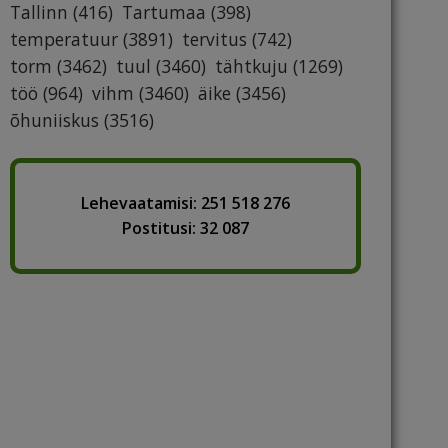
Tallinn
(416)
Tartumaa
(398)
temperatuur
(3891)
tervitus
(742)
torm
(3462)
tuul
(3460)
tähtkuju
(1269)
töö
(964)
vihm
(3460)
äike
(3456)
õhuniiskus
(3516)
Lehevaatamisi: 251 518 276
Postitusi: 32 087