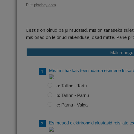
c
ai
k
d
te
e
r
Pilt:
pixabay.com
e
l
e
di
r
g
e
b
dI
t
e
ra
a
o
n
st
m
d
Eestis on olnud palju raudteid, mis on tänaseks sul
o
s
mis osad on leidnud rakenduse, osad mitte. Pane pr
k
Mälumängu 
Mis liini hakkas teenindama esimene kitsar
a: Tallinn - Tartu
b: Tallinn - Pärnu
c: Pärnu - Valga
Esimesed elektrirongid alustasid reisijate te