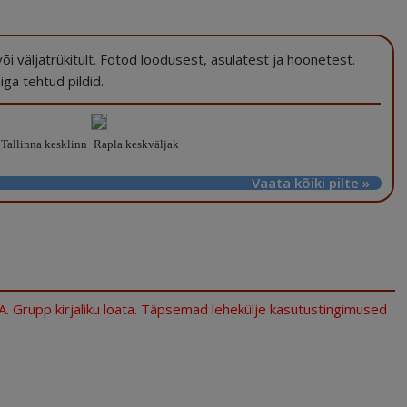
a või väljatrükitult. Fotod loodusest, asulatest ja hoonetest.
ga tehtud pildid.
Tallinna kesklinn
Rapla keskväljak
Vaata kõiki pilte »
.A. Grupp kirjaliku loata. Täpsemad lehekülje kasutustingimused