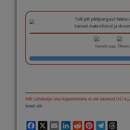
Telli pilt pildipangast failin
Samuti makrofotod ja drooni
Türisalu juga
Õhtune 
NB! Lehekülje sisu kopeerimine ei ole lubatud OÜ A.J
.
leiad siit
F
X
E
Li
R
Pi
T
T