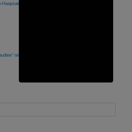
n-Haapsalu liinil?
raudtee" nimetust?