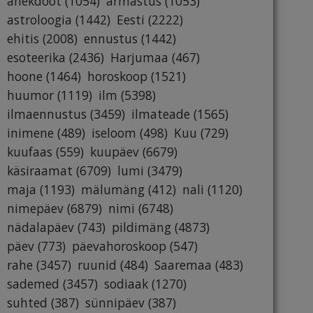
anekdoot
(1054)
armastus
(1053)
astroloogia
(1442)
Eesti
(2222)
ehitis
(2008)
ennustus
(1442)
esoteerika
(2436)
Harjumaa
(467)
hoone
(1464)
horoskoop
(1521)
huumor
(1119)
ilm
(5398)
ilmaennustus
(3459)
ilmateade
(1565)
inimene
(489)
iseloom
(498)
Kuu
(729)
kuufaas
(559)
kuupäev
(6679)
käsiraamat
(6709)
lumi
(3479)
maja
(1193)
mälumäng
(412)
nali
(1120)
nimepäev
(6879)
nimi
(6748)
nädalapäev
(743)
pildimäng
(4873)
päev
(773)
päevahoroskoop
(547)
rahe
(3457)
ruunid
(484)
Saaremaa
(483)
sademed
(3457)
sodiaak
(1270)
suhted
(387)
sünnipäev
(387)