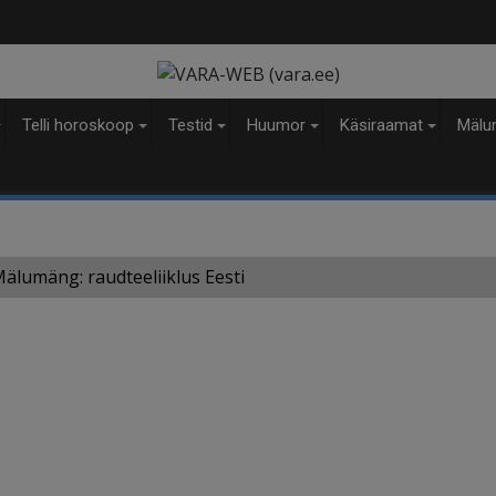
modal-check
Telli horoskoop
Testid
Huumor
Käsiraamat
Mälu
älumäng: raudteeliiklus Eesti
i