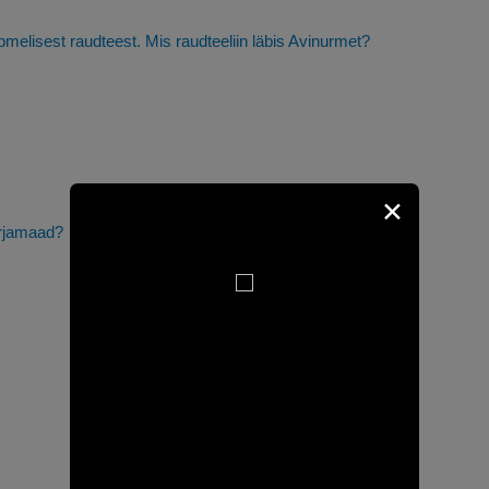
melisest raudteest. Mis raudteeliin läbis Avinurmet?
✕
ärjamaad?