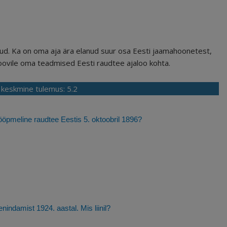
etud. Ka on oma aja ära elanud suur osa Eesti jaamahoonetest,
oovile oma teadmised Eesti raudtee ajaloo kohta.
keskmine tulemus: 5.2
ööpmeline raudtee Eestis 5. oktoobril 1896?
enindamist 1924. aastal. Mis liinil?