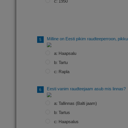
c: 1950
Milline on Eesti pikim raudteeperroon, pikk
a: Haapsalu
b: Tartu
c: Rapla
Eesti vanim raudteejaam asub mis linnas?
a: Tallinnas (Balti jaam)
b: Tartus
c: Haapsalus