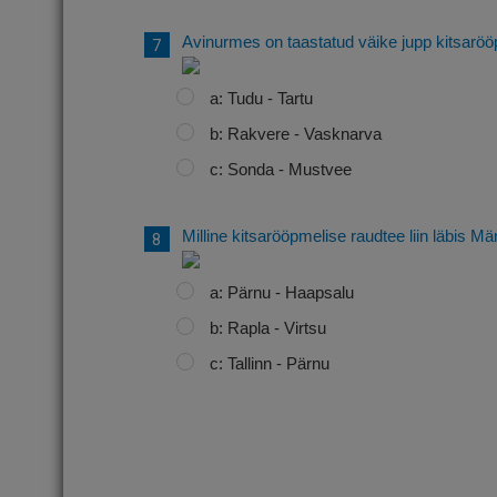
Avinurmes on taastatud väike jupp kitsarööp
a: Tudu - Tartu
b: Rakvere - Vasknarva
c: Sonda - Mustvee
Milline kitsarööpmelise raudtee liin läbis M
a: Pärnu - Haapsalu
b: Rapla - Virtsu
c: Tallinn - Pärnu