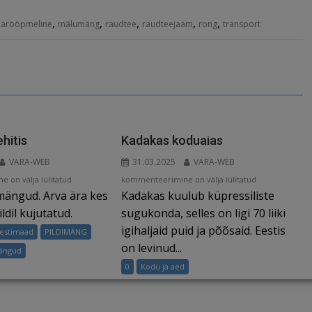
,
,
,
,
,
aiarööpmeline
mälumäng
raudtee
raudteejaam
rong
transport
ehitis
Kadakas koduaias
VARA-WEB
31.03.2025
VARA-WEB
Kadakas
 on välja lülitatud
kommenteerimine on välja lülitatud
imängud. Arva ära kes
Kadakas kuulub küpressiliste
koduaias
ldil kujutatud.
sugukonda, selles on ligi 70 liiki
igihaljaid puid ja põõsaid. Eestis
Eestimaad
PILDIMÄNG
on levinud...
mängud
0
Kodu ja aed