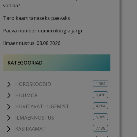
vältida?
Taro kaart tänaseks päevaks
Päeva number numeroloogia järgi
Ilmaennustus: 08.08.2026
KATEGOORIAD
1,964
HOROSKOOBID
6,470
HUUMOR
4,684
HUVITAVAT LUGEMIST
5,389
ILMAENNUSTUS
7,138
KÄSIRAAMAT