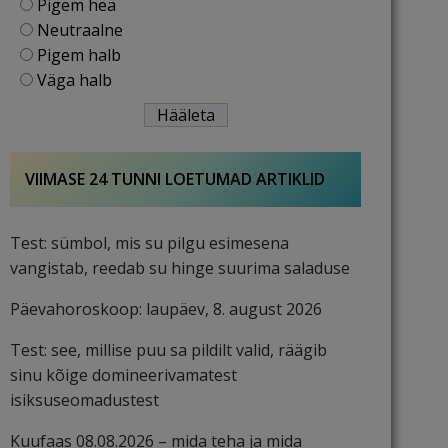
Pigem hea
Neutraalne
Pigem halb
Väga halb
VIIMASE 24 TUNNI LOETUMAD ARTIKLID
Test: sümbol, mis su pilgu esimesena
vangistab, reedab su hinge suurima saladuse
Päevahoroskoop: laupäev, 8. august 2026
Test: see, millise puu sa pildilt valid, räägib
sinu kõige domineerivamatest
isiksuseomadustest
Kuufaas 08.08.2026 – mida teha ja mida