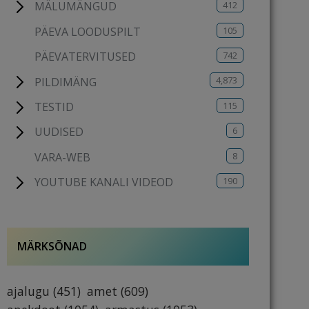
412
MÄLUMÄNGUD
105
PÄEVA LOODUSPILT
742
PÄEVATERVITUSED
4,873
PILDIMÄNG
115
TESTID
6
UUDISED
8
VARA-WEB
190
YOUTUBE KANALI VIDEOD
MÄRKSÕNAD
ajalugu
(451)
amet
(609)