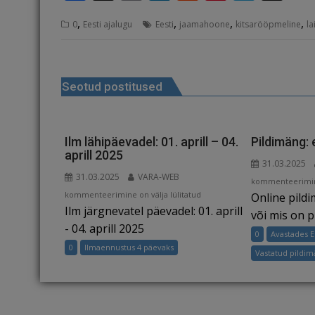
a
m
n
e
n
el
h
,
,
,
,
0
Eesti ajalugu
Eesti
jaamahoone
kitsarööpmeline
l
c
ai
k
d
te
e
r
e
l
e
di
r
g
e
Navigeerimine
b
dI
t
e
ra
a
Seotud postitused
o
n
st
m
d
o
s
k
Ilm lähipäevadel: 01. aprill – 04.
Pildimäng: 
aprill 2025
31.03.2025
31.03.2025
VARA-WEB
Pildimäng:
kommenteerimine
Ilm
kommenteerimine on välja lülitatud
Online pild
ehitis
Ilm järgnevatel päevadel: 01. aprill
lähipäevadel:
või mis on pi
01.
- 04. aprill 2025
0
Avastades 
aprill
0
Ilmaennustus 4 päevaks
Vastatud pildi
–
04.
aprill
2025