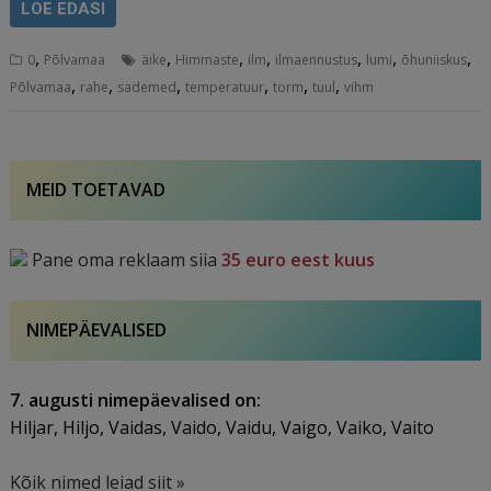
LOE EDASI
,
,
,
,
,
,
,
0
Põlvamaa
äike
Himmaste
ilm
ilmaennustus
lumi
õhuniiskus
,
,
,
,
,
,
Põlvamaa
rahe
sademed
temperatuur
torm
tuul
vihm
MEID TOETAVAD
Pane oma reklaam siia
35 euro eest kuus
NIMEPÄEVALISED
7. augusti nimepäevalised on:
Hiljar, Hiljo, Vaidas, Vaido, Vaidu, Vaigo, Vaiko, Vaito
Kõik nimed leiad siit »