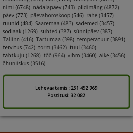
nimi
(6748)
nädalapäev
(743)
pildimäng
(4872)
päev
(773)
päevahoroskoop
(546)
rahe
(3457)
ruunid
(484)
Saaremaa
(483)
sademed
(3457)
sodiaak
(1269)
suhted
(387)
sünnipäev
(387)
Tallinn
(416)
Tartumaa
(398)
temperatuur
(3891)
tervitus
(742)
torm
(3462)
tuul
(3460)
tähtkuju
(1268)
töö
(964)
vihm
(3460)
äike
(3456)
õhuniiskus
(3516)
Lehevaatamisi: 251 452 969
Postitusi: 32 082