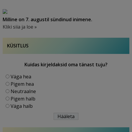
Milline on 7. augustil sündinud inimene.
Kliki siia ja loe »
KÜSITLUS
Kuidas kirjeldaksid oma tänast tuju?
Väga hea
Pigem hea
Neutraalne
Pigem halb
Väga halb