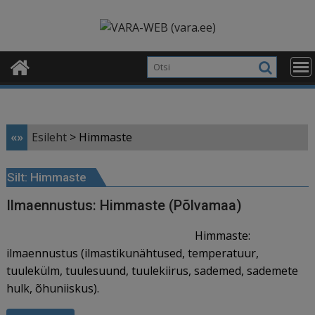
Skip
modal-check
to
content
«»
Esileht
>
Himmaste
Silt:
Himmaste
Ilmaennustus: Himmaste (Põlvamaa)
Himmaste:
ilmaennustus (ilmastikunähtused, temperatuur,
tuulekülm, tuulesuund, tuulekiirus, sademed, sademete
hulk, õhuniiskus).