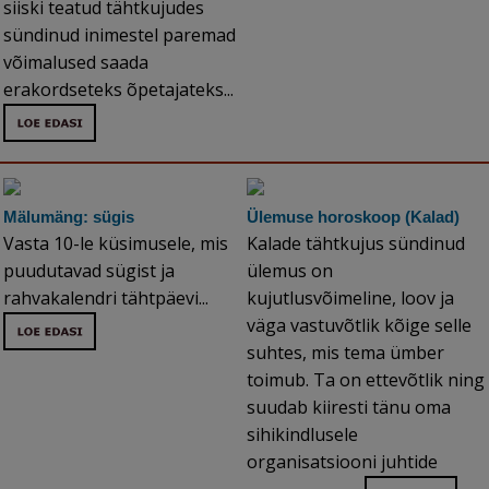
siiski teatud tähtkujudes
sündinud inimestel paremad
võimalused saada
erakordseteks õpetajateks...
Mälumäng: sügis
Ülemuse horoskoop (Kalad)
Vasta 10-le küsimusele, mis
Kalade tähtkujus sündinud
puudutavad sügist ja
ülemus on
rahvakalendri tähtpäevi...
kujutlusvõimeline, loov ja
väga vastuvõtlik kõige selle
suhtes, mis tema ümber
toimub. Ta on ettevõtlik ning
suudab kiiresti tänu oma
sihikindlusele
organisatsiooni juhtide