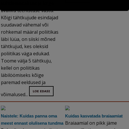
suhtlemisoskust ja kirge
avaliku teenistuse vastu.
Kõigi tähtkujude esindajad
suudavad vähemal või
rohkemal määral poliitikas
läbi lüüa, on siiski mõned
tähtkujud, kes oleksid
poliitikas väga edukad.
Toome välja 5 tähtkuju,
kellel on poliitikas
läbilöömiseks kõige
paremad eeldused ja
võimalused...
Naistele: Kuidas panna oma
Kuidas kasvatada braiaamiat
Braiaamial on pikk jäme
meest ennast olulisena tundma