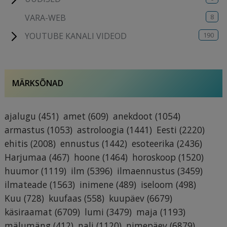
8
VARA-WEB
190
YOUTUBE KANALI VIDEOD
MÄRKSÕNAD
ajalugu
(451)
amet
(609)
anekdoot
(1054)
armastus
(1053)
astroloogia
(1441)
Eesti
(2220)
ehitis
(2008)
ennustus
(1442)
esoteerika
(2436)
Harjumaa
(467)
hoone
(1464)
horoskoop
(1520)
huumor
(1119)
ilm
(5396)
ilmaennustus
(3459)
ilmateade
(1563)
inimene
(489)
iseloom
(498)
Kuu
(728)
kuufaas
(558)
kuupäev
(6679)
käsiraamat
(6709)
lumi
(3479)
maja
(1193)
mälumäng
(412)
nali
(1120)
nimepäev
(6879)