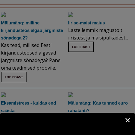
Mälumäng: milline
Iirise-maisi maius
Laste lemmik magustoit
kirjandusteos algab järgmiste
iiristest ja maisipulkadest...
sõnadega 2?
Kas tead, millised Eesti
kirjandusteosed algavad
järgmiste sõnadega? Pane
oma teadmised proovile.
Eksamistress - kuidas end
Mälumäng: Kas tunned euro
säästa
rahatähti?
Stressis olev keha on
Mälumäng: Arva ära, mis
✕
kaitseseisundis ja energia
riikidele kuuluvad 10
ning mõtlemisvõime on
euromünti. Jaga tulemust