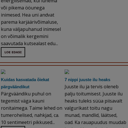
energilisemad, kui lühema
või pikema ööunega
inimesed. Hea uni andvat
parema karjäärivõimaluse,
kuna väljapuhanud inimesel
on võimalik kergemini
saavutada kutsealast edu...
Kuidas kasvatada õiekat
7 nippi juuste ilu heaks
Juuste ilu ja tervis oleneb
pärgväändikut
Pärgväändiku puhul on
palju toitumisest. Juuste ilu
tegemist väga kauni
heaks tuleks süüa piisavalt
ronitaimega. Taime lehed on
valgurikast toitu nagu
tumerohelised, nahkjad, ca.
munad, mandlid, läätsed,
10 sentimeetri pikkused...
oad. Ka rauapuudus muudab