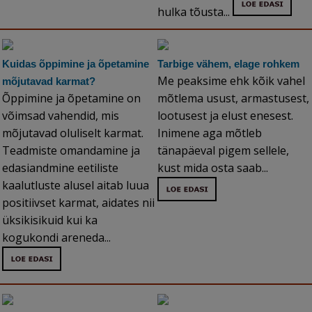
hulka tõusta...
Kuidas õppimine ja õpetamine
Tarbige vähem, elage rohkem
Me peaksime ehk kõik vahel
mõjutavad karmat?
Õppimine ja õpetamine on
mõtlema usust, armastusest,
võimsad vahendid, mis
lootusest ja elust enesest.
mõjutavad oluliselt karmat.
Inimene aga mõtleb
Teadmiste omandamine ja
tänapäeval pigem sellele,
edasiandmine eetiliste
kust mida osta saab...
kaalutluste alusel aitab luua
positiivset karmat, aidates nii
üksikisikuid kui ka
kogukondi areneda...