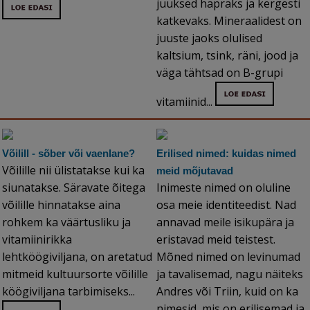
juuksed hapraks ja kergesti
katkevaks. Mineraalidest on
juuste jaoks olulised
kaltsium, tsink, räni, jood ja
väga tähtsad on B-grupi
vitamiinid...
Võilill - sõber või vaenlane?
Erilised nimed: kuidas nimed
Võilille nii ülistatakse kui ka
meid mõjutavad
siunatakse. Säravate õitega
Inimeste nimed on oluline
võilille hinnatakse aina
osa meie identiteedist. Nad
rohkem ka väärtusliku ja
annavad meile isikupära ja
vitamiinirikka
eristavad meid teistest.
lehtköögiviljana, on aretatud
Mõned nimed on levinumad
mitmeid kultuursorte võilille
ja tavalisemad, nagu näiteks
köögiviljana tarbimiseks...
Andres või Triin, kuid on ka
nimesid, mis on erilisemad ja