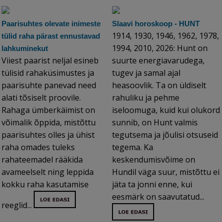
Paarisuhtes olevate inimeste
Slaavi horoskoop - HUNT
1914, 1930, 1946, 1962, 1978,
tülid raha pärast ennustavad
1994, 2010, 2026: Hunt on
lahkuminekut
Viiest paarist neljal esineb
suurte energiavarudega,
tülisid rahaküsimustes ja
tugev ja samal ajal
paarisuhte panevad need
heasoovlik. Ta on üldiselt
alati tõsiselt proovile.
rahuliku ja pehme
Rahaga ümberkäimist on
iseloomuga, kuid kui olukord
võimalik õppida, mistõttu
sunnib, on Hunt valmis
paarisuhtes olles ja ühist
tegutsema ja jõulisi otsuseid
raha omades tuleks
tegema. Ka
rahateemadel rääkida
keskendumisvõime on
avameelselt ning leppida
Hundil väga suur, mistõttu ei
kokku raha kasutamise
jäta ta jonni enne, kui
eesmärk on saavutatud...
reeglid...