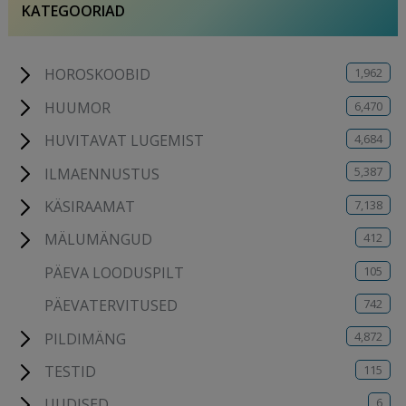
KATEGOORIAD
1,962
HOROSKOOBID
6,470
HUUMOR
4,684
HUVITAVAT LUGEMIST
5,387
ILMAENNUSTUS
7,138
KÄSIRAAMAT
412
MÄLUMÄNGUD
105
PÄEVA LOODUSPILT
742
PÄEVATERVITUSED
4,872
PILDIMÄNG
115
TESTID
6
UUDISED