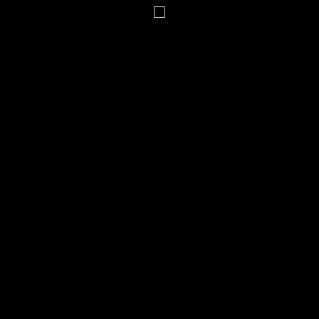
blokeeritud. Küllalt pikka
oma sõpradega...
aega mõjutav stress mõjub
kehale halvasti. Ülemäärane
stress mõjutab närvi- ja
sisenõristussüsteemi ja
ohustatud on ka
immuunsussüsteem,
mistõttu ka viirushaigused
hakkavad kergemini külge...
Tähemärgid, kellel on
Mälumäng: Eesti linnud
Pane oma teadmised
kaasasündinud võime poliitikas
proovile Eesti linnustikku
läbilöömiseks
Poliitika on valdkond, mis
puudutavate küsimustega...
nõuab juhtimisoskust, head