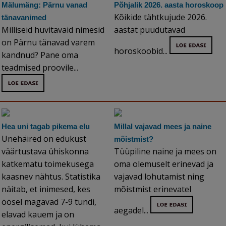
Mälumäng: Pärnu vanad
Põhjalik 2026. aasta horoskoop
Kõikide tähtkujude 2026.
tänavanimed
Milliseid huvitavaid nimesid
aastat puudutavad
on Pärnu tänavad varem
horoskoobid...
kandnud? Pane oma
teadmised proovile...
Hea uni tagab pikema elu
Millal vajavad mees ja naine
Unehäired on edukust
mõistmist?
väärtustava ühiskonna
Tüüpiline naine ja mees on
katkematu toimekusega
oma olemuselt erinevad ja
kaasnev nähtus. Statistika
vajavad lohutamist ning
näitab, et inimesed, kes
mõistmist erinevatel
öösel magavad 7-9 tundi,
aegadel...
elavad kauem ja on