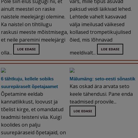
Pole siin elus sugugi nii, et
vars, mille tipus asuvad
ainult meestel on raske
paksud veidi läikivad lehed.
naistele meelejärgi olemine.
Lehtede vahelt kasvavad
Ka naistel on tihtilugu
välja imeilusad väikesed
raskusi meeste mõistmisega,
kollased trompetikujulised
et neile paremini meelejärgi
õied, mis lõhnavad
olla...
meeldivalt...
6 tähtkuju, kellele sobiks
Mälumäng: seto-eesti sõnastik
Kas oskad ära arvata seto
suurepäraselt õpetajaamet
Õpetamine eeldab
keele tähendusi. Pane enda
kannatlikkust, loovust ja
teadmised proovile...
tõelist kirge, et omandatud
teadmisi teisteni viia. Kuigi
koolides on palju
suurepäraseid õpetajaid, on