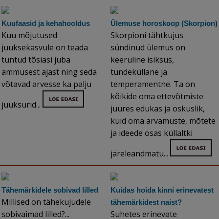
Kuufaasid ja kehahooldus
Ülemuse horoskoop (Skorpion)
Kuu mõjutused
Skorpioni tähtkujus
juuksekasvule on teada
sündinud ülemus on
tuntud tõsiasi juba
keeruline isiksus,
ammusest ajast ning seda
tundeküllane ja
võtavad arvesse ka palju
temperamentne. Ta on
kõikide oma ettevõtmiste
juuksurid...
juures edukas ja oskuslik,
kuid oma arvamuste, mõtete
ja ideede osas küllaltki
järeleandmatu...
Tähemärkidele sobivad lilled
Kuidas hoida kinni erinevatest
Millised on tähekujudele
tähemärkidest naist?
sobivaimad lilled?...
Suhetes erinevate