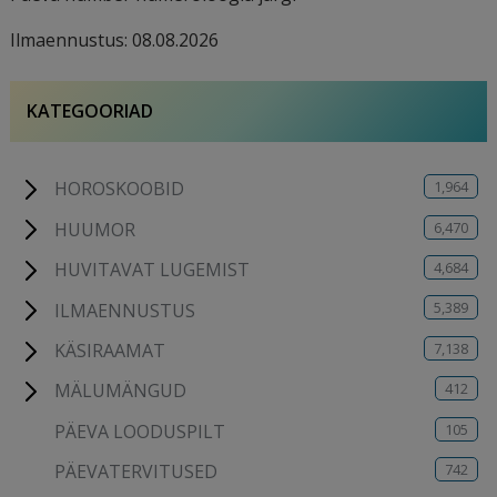
Ilmaennustus: 08.08.2026
KATEGOORIAD
1,964
HOROSKOOBID
6,470
HUUMOR
4,684
HUVITAVAT LUGEMIST
5,389
ILMAENNUSTUS
7,138
KÄSIRAAMAT
412
MÄLUMÄNGUD
105
PÄEVA LOODUSPILT
742
PÄEVATERVITUSED