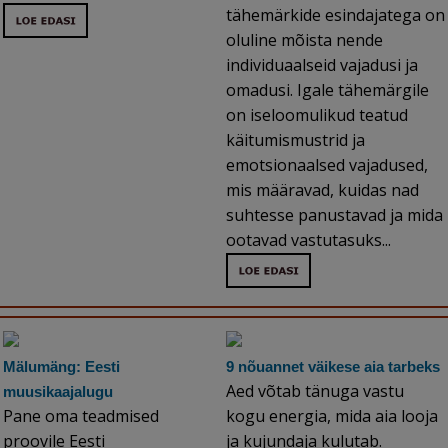
tähemärkide esindajatega on
oluline mõista nende
individuaalseid vajadusi ja
omadusi. Igale tähemärgile
on iseloomulikud teatud
käitumismustrid ja
emotsionaalsed vajadused,
mis määravad, kuidas nad
suhtesse panustavad ja mida
ootavad vastutasuks...
Mälumäng: Eesti
9 nõuannet väikese aia tarbeks
Aed võtab tänuga vastu
muusikaajalugu
Pane oma teadmised
kogu energia, mida aia looja
proovile Eesti
ja kujundaja kulutab.