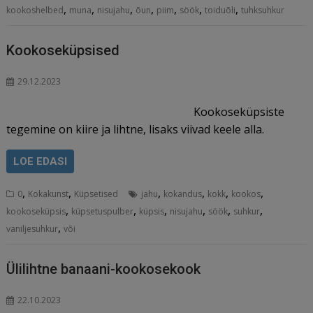
,
,
,
,
,
,
,
kookoshelbed
muna
nisujahu
õun
piim
söök
toiduõli
tuhksuhkur
Kookoseküpsised
29.12.2023
Kookoseküpsiste
tegemine on kiire ja lihtne, lisaks viivad keele alla.
LOE EDASI
,
,
,
,
,
,
0
Kokakunst
Küpsetised
jahu
kokandus
kokk
kookos
,
,
,
,
,
,
kookoseküpsis
küpsetuspulber
küpsis
nisujahu
söök
suhkur
,
vaniljesuhkur
või
Ülilihtne banaani-kookosekook
22.10.2023