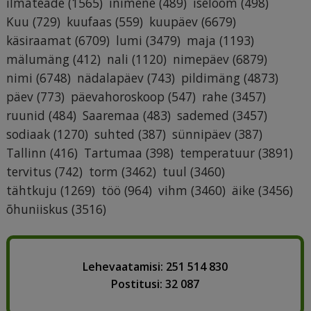
ilmateade
(1565)
inimene
(489)
iseloom
(498)
Kuu
(729)
kuufaas
(559)
kuupäev
(6679)
käsiraamat
(6709)
lumi
(3479)
maja
(1193)
mälumäng
(412)
nali
(1120)
nimepäev
(6879)
nimi
(6748)
nädalapäev
(743)
pildimäng
(4873)
päev
(773)
päevahoroskoop
(547)
rahe
(3457)
ruunid
(484)
Saaremaa
(483)
sademed
(3457)
sodiaak
(1270)
suhted
(387)
sünnipäev
(387)
Tallinn
(416)
Tartumaa
(398)
temperatuur
(3891)
tervitus
(742)
torm
(3462)
tuul
(3460)
tähtkuju
(1269)
töö
(964)
vihm
(3460)
äike
(3456)
õhuniiskus
(3516)
Lehevaatamisi: 251 514 830
Postitusi: 32 087