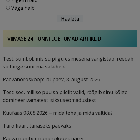
Pigem halb
Väga halb
VIIMASE 24 TUNNI LOETUMAD ARTIKLID
Test: sümbol, mis su pilgu esimesena vangistab, reedab
su hinge suurima saladuse
Päevahoroskoop: laupäev, 8. august 2026
Test: see, millise puu sa pildilt valid, räägib sinu kõige
domineerivamatest isiksuseomadustest
Kuufaas 08.08.2026 – mida teha ja mida vältida?
Taro kaart tänaseks päevaks
Päeva number numeroloogia järgi