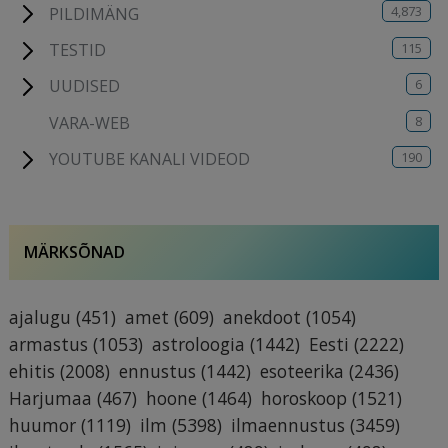
4,873
PILDIMÄNG
115
TESTID
6
UUDISED
8
VARA-WEB
190
YOUTUBE KANALI VIDEOD
MÄRKSÕNAD
ajalugu
(451)
amet
(609)
anekdoot
(1054)
armastus
(1053)
astroloogia
(1442)
Eesti
(2222)
ehitis
(2008)
ennustus
(1442)
esoteerika
(2436)
Harjumaa
(467)
hoone
(1464)
horoskoop
(1521)
huumor
(1119)
ilm
(5398)
ilmaennustus
(3459)