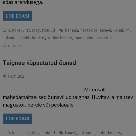
edasiarendusega.
LOE EDASI
,
,
,
,
,
,
0
Kokakunst
Magustoidud
banaan
hapukoor
kaneel
kohupiim
,
,
,
,
,
,
,
,
kokandus
kokk
kookos
kookoshelbed
muna
piim
sai
söök
vanillisuhkur
Taignas küpsetatud õunad
14.01.2024
Mõnusalt
mahedamaitselised õunaviilud taignas. Huvitav ja maitsev
magustoit perele või peolauale.
LOE EDASI
,
,
,
,
,
,
0
Kokakunst
Magustoidud
kaneel
kokandus
kokk
kookos