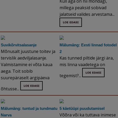
Küll aga on nii mõndagi,
millega peaksid sobivad
jalatseid valides arvestama...
Suvikõrvitsalasanje
Mälumäng: Eesti linnad fotodel
Mõnusalt juustune toitev ja
2
tervislik aedviljalasanje.
Kas tunned piltide järgi ära,
Valmistamine ei võta kaua
mis linna vaadetega on
aega. Toit sobib
tegemist?...
suurepäraselt argipäeva
õhtusse...
Mälumäng: tuntud ja tundmatu
5 käetüüpi puudutamisel
Võõra või ka tuttava inimese
Narva