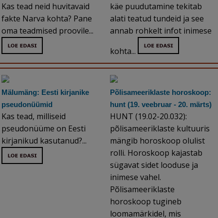
Kas tead neid huvitavaid
käe puudutamine tekitab
fakte Narva kohta? Pane
alati teatud tundeid ja see
oma teadmised proovile...
annab rohkelt infot inimese
kohta...
Mälumäng: Eesti kirjanike
Põlisameeriklaste horoskoop:
pseudonüümid
hunt (19. veebruar - 20. märts)
Kas tead, milliseid
HUNT (19.02-20.032):
pseudonüüme on Eesti
põlisameeriklaste kultuuris
kirjanikud kasutanud?...
mängib horoskoop olulist
rolli. Horoskoop kajastab
sügavat sidet looduse ja
inimese vahel.
Põlisameeriklaste
horoskoop tugineb
loomamärkidel, mis