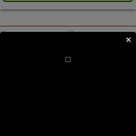
✕
13 amanistlikku tarkust
Kõrvitsamuffinid martsipaniga
Suurepärase maitsega,
(Kenneth Meadows)
Pühitsege iga päeva, mis on
pehmed ja mahlased
teile antud, nagu oleks see
kõrvitsamuffinid, mis viivad
ainus kogu teie olemasolu
keele alla nii täiskasvanutel
jooksul...
kui lastel...
Suur tervisehoroskoop
Kuidas kasvatada ebakrootonit
Milline on tervis igal
Ebakrooton kuulub
konkreetsel päikesemärgil.
piimalilleliste sugukonda.
Horoskoobi kaudu saad
Pärit on taim Kagu-Aasia