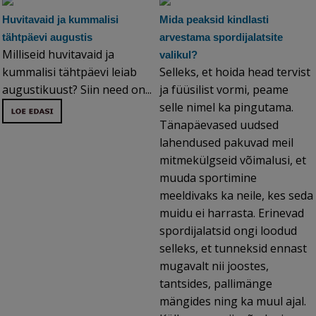
Huvitavaid ja kummalisi
Mida peaksid kindlasti
tähtpäevi augustis
arvestama spordijalatsite
Milliseid huvitavaid ja
valikul?
kummalisi tähtpäevi leiab
Selleks, et hoida head tervist
augustikuust? Siin need on...
ja füüsilist vormi, peame
selle nimel ka pingutama.
Tänapäevased uudsed
lahendused pakuvad meil
mitmekülgseid võimalusi, et
muuda sportimine
meeldivaks ka neile, kes seda
muidu ei harrasta. Erinevad
spordijalatsid ongi loodud
selleks, et tunneksid ennast
mugavalt nii joostes,
tantsides, pallimänge
mängides ning ka muul ajal.