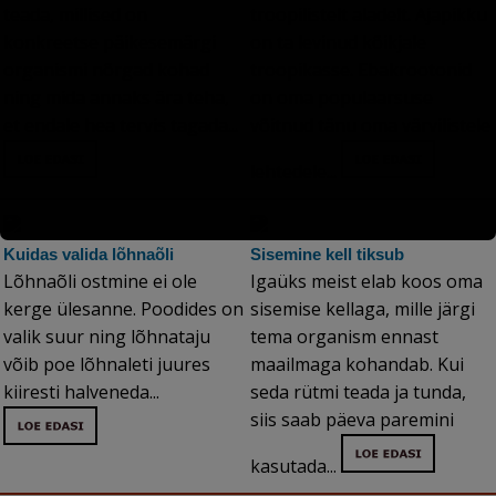
teada, millised on
troopilistelt aladelt. Ajapikku
konkreetse päikesemärgi
on ta levinud kõikjale
organismi nõrgad kohad
troopikasse. Ebakrootonid
ning mida annaks ära teha,
on oma populaarsuse
et endale hea tervis tagada...
võitnud tänu oma värvilistele
lehtedele...
Kuidas valida lõhnaõli
Sisemine kell tiksub
Lõhnaõli ostmine ei ole
Igaüks meist elab koos oma
kerge ülesanne. Poodides on
sisemise kellaga, mille järgi
valik suur ning lõhnataju
tema organism ennast
võib poe lõhnaleti juures
maailmaga kohandab. Kui
kiiresti halveneda...
seda rütmi teada ja tunda,
siis saab päeva paremini
kasutada...