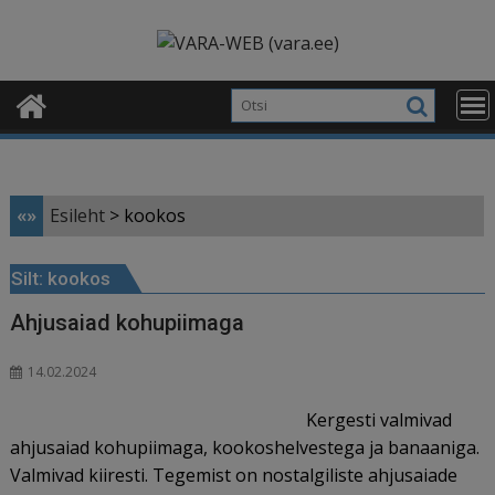
Skip
modal-check
to
content
«»
Esileht
>
kookos
Silt:
kookos
Ahjusaiad kohupiimaga
14.02.2024
Kergesti valmivad
ahjusaiad kohupiimaga, kookoshelvestega ja banaaniga.
Valmivad kiiresti. Tegemist on nostalgiliste ahjusaiade