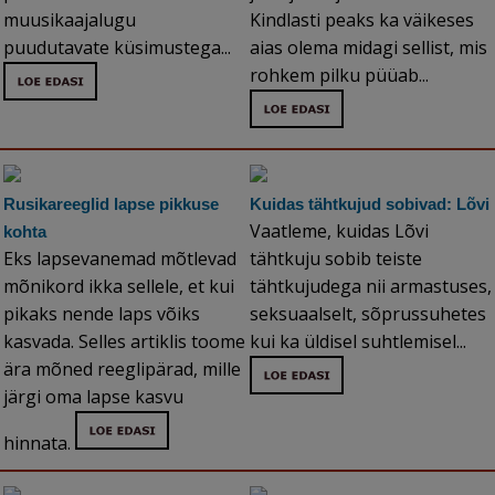
muusikaajalugu
Kindlasti peaks ka väikeses
puudutavate küsimustega...
aias olema midagi sellist, mis
rohkem pilku püüab...
Rusikareeglid lapse pikkuse
Kuidas tähtkujud sobivad: Lõvi
Vaatleme, kuidas Lõvi
kohta
Eks lapsevanemad mõtlevad
tähtkuju sobib teiste
mõnikord ikka sellele, et kui
tähtkujudega nii armastuses,
pikaks nende laps võiks
seksuaalselt, sõprussuhetes
kasvada. Selles artiklis toome
kui ka üldisel suhtlemisel...
ära mõned reeglipärad, mille
järgi oma lapse kasvu
hinnata.