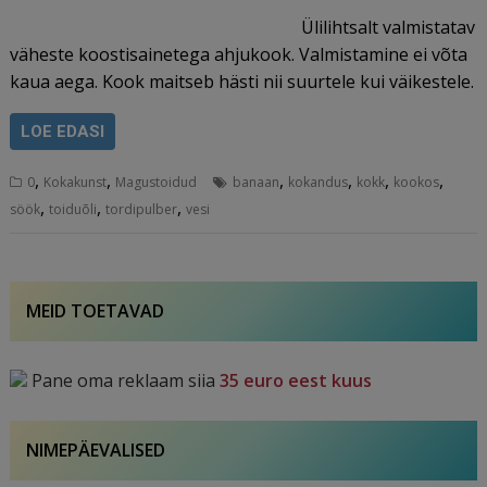
Ülilihtsalt valmistatav
väheste koostisainetega ahjukook. Valmistamine ei võta
kaua aega. Kook maitseb hästi nii suurtele kui väikestele.
LOE EDASI
,
,
,
,
,
,
0
Kokakunst
Magustoidud
banaan
kokandus
kokk
kookos
,
,
,
söök
toiduõli
tordipulber
vesi
MEID TOETAVAD
Pane oma reklaam siia
35 euro eest kuus
NIMEPÄEVALISED