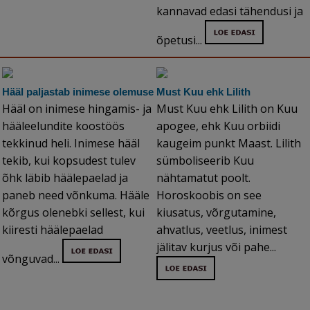
kannavad edasi tähendusi ja
õpetusi...
Hääl paljastab inimese olemuse
Must Kuu ehk Lilith
Hääl on inimese hingamis- ja
Must Kuu ehk Lilith on Kuu
hääleelundite koostöös
apogee, ehk Kuu orbiidi
tekkinud heli. Inimese hääl
kaugeim punkt Maast. Lilith
tekib, kui kopsudest tulev
sümboliseerib Kuu
õhk läbib häälepaelad ja
nähtamatut poolt.
paneb need võnkuma. Hääle
Horoskoobis on see
kõrgus olenebki sellest, kui
kiusatus, võrgutamine,
kiiresti häälepaelad
ahvatlus, veetlus, inimest
jälitav kurjus või pahe...
võnguvad...