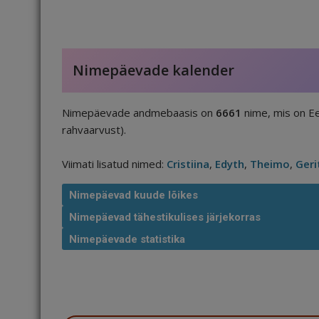
Nimepäevade kalender
Nimepäevade andmebaasis on
6661
nime, mis on Ee
rahvaarvust).
Viimati lisatud nimed:
Cristiina
,
Edyth
,
Theimo
,
Geri
Nimepäevad kuude lõikes
Nimepäevad tähestikulises järjekorras
Nimepäevade statistika