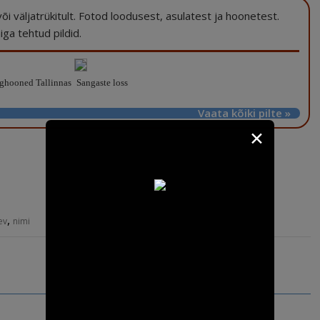
a või väljatrükitult. Fotod loodusest, asulatest ja hoonetest.
ga tehtud pildid.
ghooned Tallinnas
Sangaste loss
Vaata kõiki pilte »
✕
,
ev
nimi