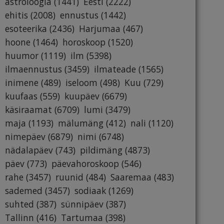
astroloogia
(1441)
Eesti
(2222)
ehitis
(2008)
ennustus
(1442)
esoteerika
(2436)
Harjumaa
(467)
hoone
(1464)
horoskoop
(1520)
huumor
(1119)
ilm
(5398)
ilmaennustus
(3459)
ilmateade
(1565)
inimene
(489)
iseloom
(498)
Kuu
(729)
kuufaas
(559)
kuupäev
(6679)
käsiraamat
(6709)
lumi
(3479)
maja
(1193)
mälumäng
(412)
nali
(1120)
nimepäev
(6879)
nimi
(6748)
nädalapäev
(743)
pildimäng
(4873)
päev
(773)
päevahoroskoop
(546)
rahe
(3457)
ruunid
(484)
Saaremaa
(483)
sademed
(3457)
sodiaak
(1269)
suhted
(387)
sünnipäev
(387)
Tallinn
(416)
Tartumaa
(398)