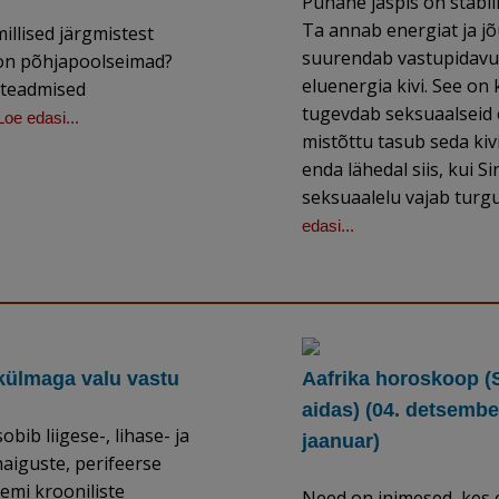
Punane jaspis on stabiil
Ta annab energiat ja j
millised järgmistest
suurendab vastupidavus
 on põhjapoolseimad?
eluenergia kivi. See on k
teadmised
tugevdab seksuaalseid 
Loe edasi...
mistõttu tasub seda kiv
enda lähedal siis, kui Si
seksuaalelu vajab turgu
edasi...
 külmaga valu vastu
Aafrika horoskoop (
aidas) (04. detsember
obib liigese-, lihase- ja
jaanuar)
aiguste, perifeerse
emi krooniliste
Need on inimesed, kes 