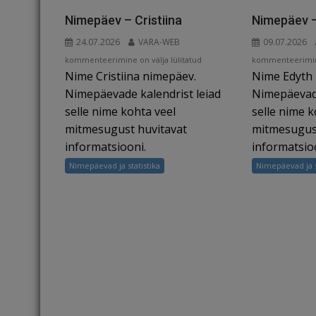
o
s
k
Nimepäev – Cristiina
Nimepäev –
24.07.2026
VARA-WEB
09.07.2026
Nimepäev
Nimepäev
kommenteerimine on välja lülitatud
kommenteerimine
Nime Cristiina nimepäev.
Nime Edyth
–
–
Cristiina
Edyth
Nimepäevade kalendrist leiad
Nimepäevade
selle nime kohta veel
selle nime k
mitmesugust huvitavat
mitmesugust
informatsiooni.
informatsio
Nimepäevad ja statistika
Nimepäevad ja s