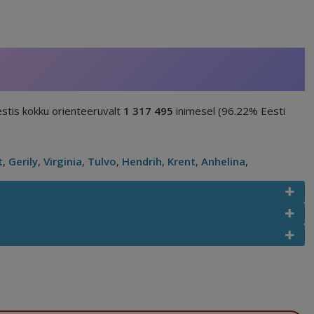
stis kokku orienteeruvalt
1 317 495
inimesel (96.22% Eesti
t
,
Gerily
,
Virginia
,
Tulvo
,
Hendrih
,
Krent
,
Anhelina
,