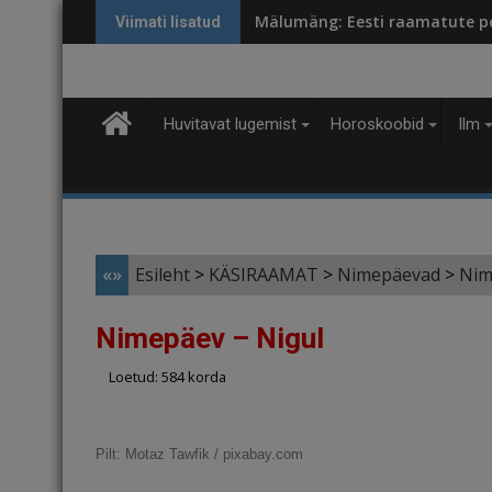
Skip
Mälumäng: Eesti raamatute p
Viimati lisatud
to
content
Huvitavat lugemist
Horoskoobid
Ilm
«»
Esileht
>
KÄSIRAAMAT
>
Nimepäevad
>
Nim
Nimepäev – Nigul
Loetud: 584 korda
Pilt:
Motaz Tawfik / pixabay.com