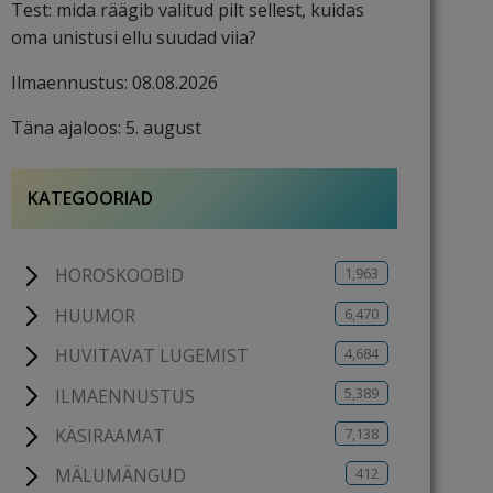
Test: mida räägib valitud pilt sellest, kuidas
oma unistusi ellu suudad viia?
Ilmaennustus: 08.08.2026
Täna ajaloos: 5. august
KATEGOORIAD
1,963
HOROSKOOBID
6,470
HUUMOR
4,684
HUVITAVAT LUGEMIST
5,389
ILMAENNUSTUS
7,138
KÄSIRAAMAT
412
MÄLUMÄNGUD