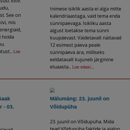
sust loov.
õudu,
Inimese isiklik aasta ei alga mitte
t. See on
kalendriaastaga, vaid tema enda
ivi, mis
sünnipäevaga. Isikliku aasta
energiaid,
algust loetakse tema sünni
i hoida
kuupäevast. Väidetavalt näitavad
nu
12 esimest päeva peale
tust...
Loe
sünnipäeva ära, milliseks
eeldatavalt kujuneb järgmine
eluaasta...
Loe edasi...
Saak
Mälumäng: 23. juunil on
 - 03.
Võidupüha
23. juunil on Võidupüha. Mida
tead Võidupüha faktide ja ajaloo
elavad