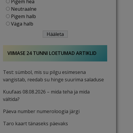
Pigem hea
Neutraalne
Pigem halb
Väga halb
VIIMASE 24 TUNNI LOETUMAD ARTIKLID
Test: sümbol, mis su pilgu esimesena
vangistab, reedab su hinge suurima saladuse
Kuufaas 08.08.2026 – mida teha ja mida
vältida?
Päeva number numeroloogia järgi
Taro kaart tänaseks päevaks