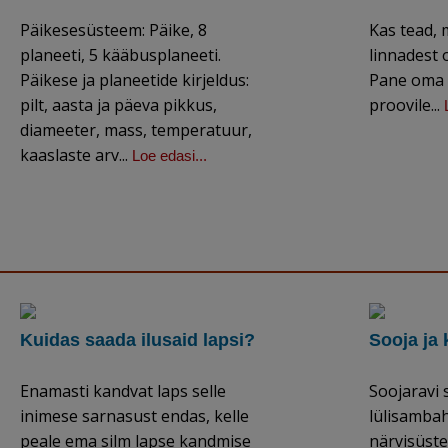
Päikesesüsteem: Päike, 8
Kas tead, 
planeeti, 5 kääbusplaneeti.
linnadest
Päikese ja planeetide kirjeldus:
Pane oma 
pilt, aasta ja päeva pikkus,
proovile...
diameeter, mass, temperatuur,
kaaslaste arv...
Loe edasi...
Kuidas saada ilusaid lapsi?
Sooja ja
Enamasti kandvat laps selle
Soojaravi s
inimese sarnasust endas, kelle
lülisambah
peale ema silm lapse kandmise
närvisüste