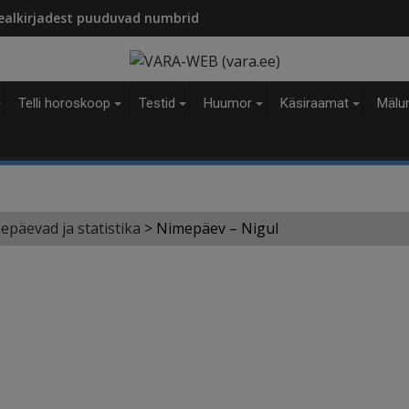
modal-check
ealkirjadest puuduvad numbrid
Telli horoskoop
Testid
Huumor
Käsiraamat
Mälu
epäevad ja statistika
>
Nimepäev – Nigul