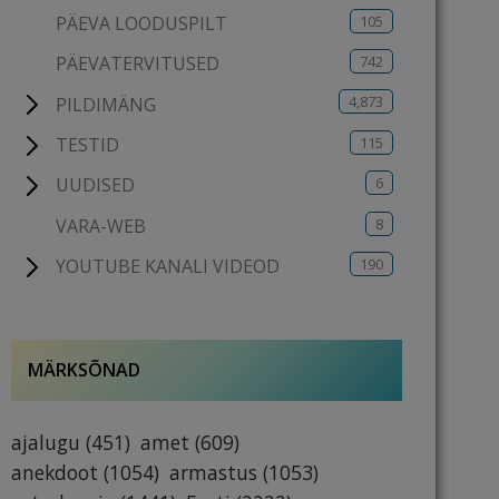
105
PÄEVA LOODUSPILT
742
PÄEVATERVITUSED
4,873
PILDIMÄNG
115
TESTID
6
UUDISED
8
VARA-WEB
190
YOUTUBE KANALI VIDEOD
MÄRKSÕNAD
ajalugu
(451)
amet
(609)
anekdoot
(1054)
armastus
(1053)