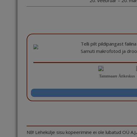
20. veebruar – 20. mä
Telli pilt pildipangast faili
Samuti makrofotod ja droon
Tammsaare Ärikeskus
NB! Lehekülje sisu kopeerimine ei ole lubatud OÜ A.J