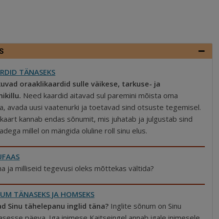
S
RDID TÄNASEKS
uvad oraaklikaardid sulle väikese, tarkuse- ja
ikillu.
Need kaardid aitavad sul paremini mõista oma
, avada uusi vaatenurki ja toetavad sind otsuste tegemisel.
kaart kannab endas sõnumit, mis juhatab ja julgustab sind
dega millel on mängida oluline roll sinu elus.
UFAAS
a ja milliseid tegevusi oleks mõttekas vältida?
NUM TÄNASEKS JA HOMSEKS
vad Sinu tähelepanu inglid täna?
Inglite sõnum on Sinu
asesse päeva. Iga inimese Kaitseingel annab igale inimesele