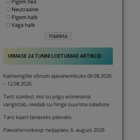
Pigem hea
Neutraalne
Pigem halb
Väga halb
VIIMASE 24 TUNNI LOETUMAD ARTIKLID
Kaitseinglite sõnum ajavahemikuks 06.08.2026
– 12.08.2026
Test: sümbol, mis su pilgu esimesena
vangistab, reedab su hinge suurima saladuse
Taro kaart tänaseks päevaks
Päevahoroskoop: neljapäev, 6. august 2026