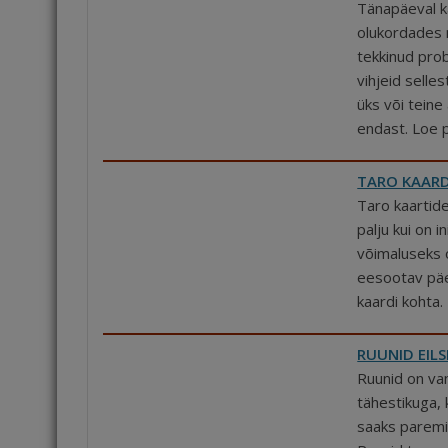
Tänapäeval k
olukordades 
tekkinud pr
vihjeid selle
üks või teine
endast. Loe p
TARO KAARDI
Taro kaartid
palju kui on i
võimaluseks 
eesootav päe
kaardi kohta.
RUUNID EILS
Ruunid on va
tähestikuga, 
saaks paremi