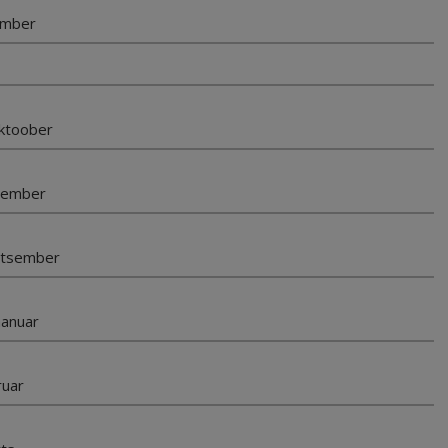
ember
oktoober
ovember
etsember
aanuar
ruar