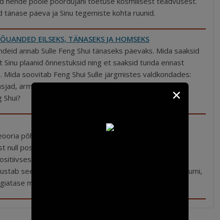
d nende poole pöördujani toetuse kosmilisest teadvusest.
d tänase päeva ja Sinu tegemiste kohta ruunid.
NÕUANDED EILSEKS, TÄNASEKS JA HOMSEKS
andeid annab Sulle Feng Shui tänaseks päevaks. Mida saaksid
 et Sinu plaanid õnnestuksid ning et saaksid tunda ennast
. Mida soovitab Feng Shui Sulle järgmistes valdkondades:
asjad, armastus. Milliseid soovitusi annab Sulle tänaseks
✕
 Shui?
ooria põhineb sellel, et meie sünnihetkel alustavad kõik
ist null positsioonist. Kõik tsüklid alustavad liikumist meie
ositiivses suunas. Pärast seda kui tsükkel on saavutanud
ustab see vähenemist. Kui tsükkel on saavutanud miinimumi,
giatase miinimumis.