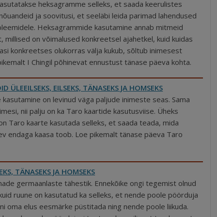
asutatakse heksagramme selleks, et saada keerulistes
nõuandeid ja soovitusi, et seeläbi leida parimad lahendused
obleemidele. Heksagrammide kasutamine annab mitmeid
st, millised on võimalused konkreetsel ajahetkel, kuid kuidas
 asi konkreetses olukorras välja kukub, sõltub inimesest
ikemalt I Chingil põhinevat ennustust tänase päeva kohta.
D ÜLEEILSEKS, EILSEKS, TÄNASEKS JA HOMSEKS
e kasutamine on levinud väga paljude inimeste seas. Sama
nimesi, nii palju on ka Taro kaartide kasutusviise. Üheks
on Taro kaarte kasutada selleks, et saada teada, mida
v endaga kaasa toob. Loe pikemalt tänase päeva Taro
EKS, TÄNASEKS JA HOMSEKS
nade germaanlaste tähestik. Ennekõike ongi tegemist olnud
kuid ruune on kasutatud ka selleks, et nende poole pöörduja
ni oma elus eesmärke püstitada ning nende poole liikuda.