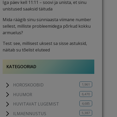
Iga päev kell 11:11 – soovi ja unista, et sinu
unistused saaksid täituda
Mida räägib sinu sünniaasta viimane number
sellest, milliste probleemidega põrkud kokku
armuelus?
Test: see, millisest uksest sa sisse astuksid,
näitab su tõelist eluteed
KATEGOORIAD
1,961
HOROSKOOBID
6,470
HUUMOR
4,685
HUVITAVAT LUGEMIST
5,387
ILMAENNUSTUS