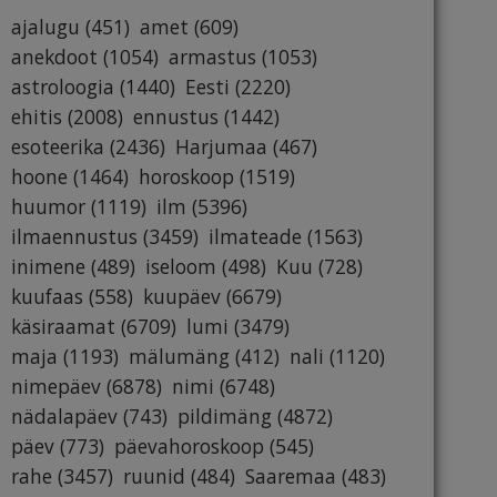
ajalugu
(451)
amet
(609)
anekdoot
(1054)
armastus
(1053)
astroloogia
(1440)
Eesti
(2220)
ehitis
(2008)
ennustus
(1442)
esoteerika
(2436)
Harjumaa
(467)
hoone
(1464)
horoskoop
(1519)
huumor
(1119)
ilm
(5396)
ilmaennustus
(3459)
ilmateade
(1563)
inimene
(489)
iseloom
(498)
Kuu
(728)
kuufaas
(558)
kuupäev
(6679)
käsiraamat
(6709)
lumi
(3479)
maja
(1193)
mälumäng
(412)
nali
(1120)
nimepäev
(6878)
nimi
(6748)
nädalapäev
(743)
pildimäng
(4872)
päev
(773)
päevahoroskoop
(545)
rahe
(3457)
ruunid
(484)
Saaremaa
(483)