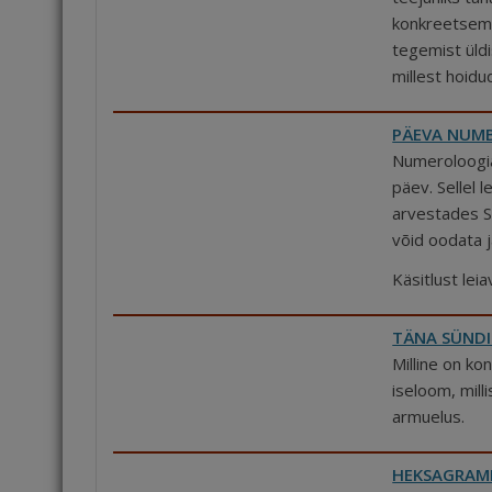
konkreetsema
tegemist üld
millest hoidu
PÄEVA NUMB
Numeroloogia 
päev. Sellel 
arvestades S
võid oodata j
Käsitlust lei
TÄNA SÜNDI
Milline on ko
iseloom, mill
armuelus.
HEKSAGRAMM