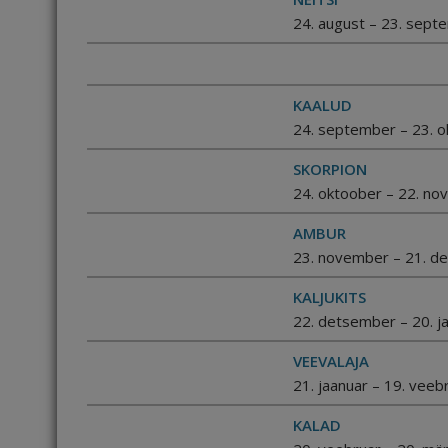
24. august – 23. sept
KAALUD
24. september – 23. 
SKORPION
24. oktoober – 22. n
AMBUR
23. november – 21. d
KALJUKITS
22. detsember – 20. j
VEEVALAJA
21. jaanuar – 19. veeb
KALAD