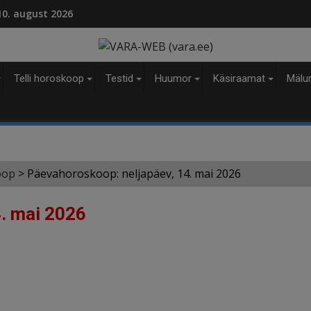
modal-check
 10. august 2026
Telli horoskoop
Testid
Huumor
Käsiraamat
Mälu
oop
>
Päevahoroskoop: neljapäev, 14. mai 2026
. mai 2026