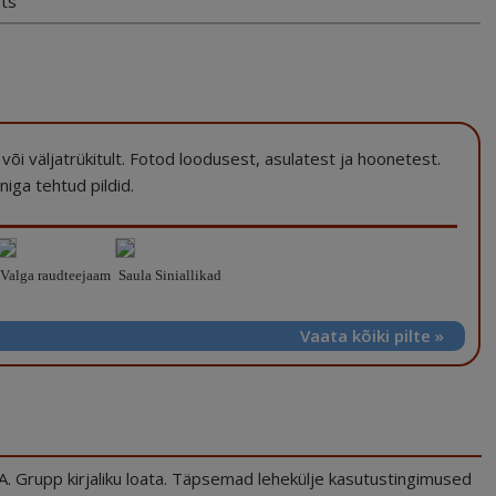
rts
na või väljatrükitult. Fotod loodusest, asulatest ja hoonetest.
iga tehtud pildid.
Valga raudteejaam
Saula Siniallikad
Vaata kõiki pilte »
.A. Grupp kirjaliku loata. Täpsemad lehekülje kasutustingimused