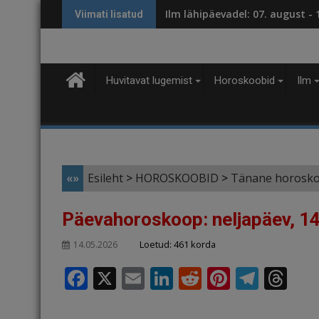
Skip
Ilm lähipäevadel: 07. august -
Viimati lisatud
to
content
Huvitavat lugemist
Horoskoobid
Ilm
«»
Esileht
>
HOROSKOOBID
>
Tänane horosk
Päevahoroskoop: neljapäev, 14
Loetud: 461 korda
14.05.2026
F
X
E
Li
R
Pi
T
T
a
m
n
e
n
el
h