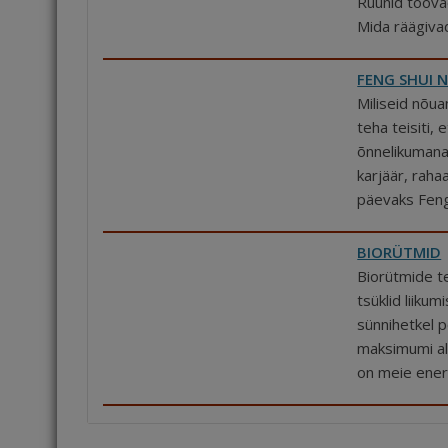
Ruunid toova
Mida räägiva
FENG SHUI 
Miliseid nõu
teha teisiti,
õnnelikumana
karjäär, raha
päevaks Feng
BIORÜTMID
Biorütmide te
tsüklid liikum
sünnihetkel p
maksimumi al
on meie ener