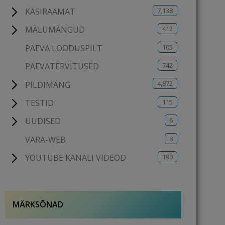
7,138
KÄSIRAAMAT
412
MÄLUMÄNGUD
105
PÄEVA LOODUSPILT
742
PÄEVATERVITUSED
4,872
PILDIMÄNG
115
TESTID
6
UUDISED
8
VARA-WEB
190
YOUTUBE KANALI VIDEOD
MÄRKSÕNAD