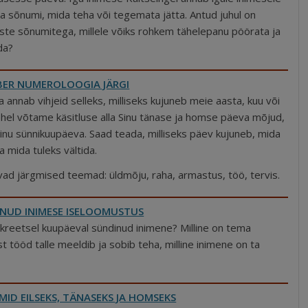
 sõnumi, mida teha või tegemata jätta. Antud juhul on
iste sõnumitega, millele võiks rohkem tähelepanu pöörata ja
da?
ER NUMEROLOOGIA JÄRGI
annab vihjeid selleks, milliseks kujuneb meie aasta, kuu või
lehel võtame käsitluse alla Sinu tänase ja homse päeva mõjud,
inu sünnikuupäeva. Saad teada, milliseks päev kujuneb, mida
a mida tuleks vältida.
avad järgmised teemad: üldmõju, raha, armastus, töö, tervis.
NUD INIMESE ISELOOMUSTUS
nkreetsel kuupäeval sündinud inimene? Milline on tema
ist tööd talle meeldib ja sobib teha, milline inimene on ta
ID EILSEKS, TÄNASEKS JA HOMSEKS