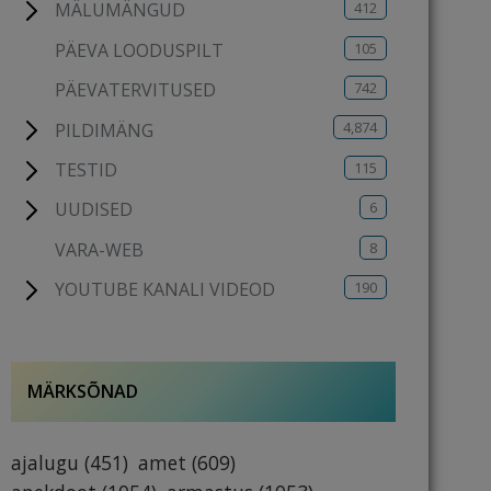
412
MÄLUMÄNGUD
105
PÄEVA LOODUSPILT
742
PÄEVATERVITUSED
4,874
PILDIMÄNG
115
TESTID
6
UUDISED
8
VARA-WEB
190
YOUTUBE KANALI VIDEOD
MÄRKSÕNAD
ajalugu
(451)
amet
(609)