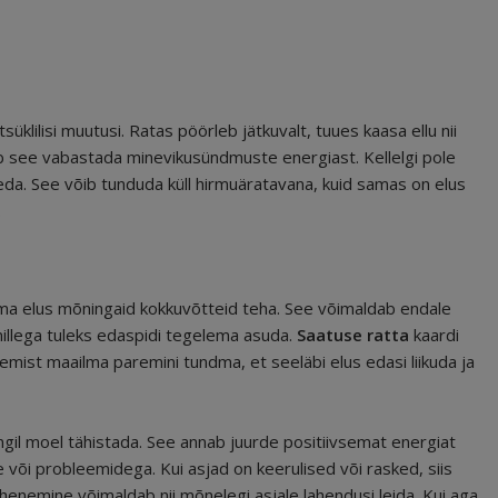
süklilisi muutusi. Ratas pöörleb jätkuvalt, tuues kaasa ellu nii
ab see vabastada minevikusündmuste energiast. Kellelgi pole
eda. See võib tunduda küll hirmuäratavana, kuid samas on elus
.
oma elus mõningaid kokkuvõtteid teha. See võimaldab endale
millega tuleks edaspidi tegelema asuda.
Saatuse ratta
kaardi
emist maailma paremini tundma, et seeläbi elus edasi liikuda ja
ingil moel tähistada. See annab juurde positiivsemat energiat
või probleemidega. Kui asjad on keerulised või rasked, siis
ähenemine võimaldab nii mõnelegi asjale lahendusi leida. Kui aga