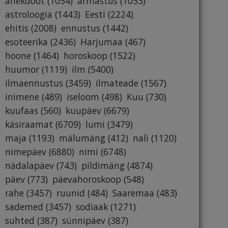
anekdoot
(1054)
armastus
(1053)
astroloogia
(1443)
Eesti
(2224)
ehitis
(2008)
ennustus
(1442)
esoteerika
(2436)
Harjumaa
(467)
hoone
(1464)
horoskoop
(1522)
huumor
(1119)
ilm
(5400)
ilmaennustus
(3459)
ilmateade
(1567)
inimene
(489)
iseloom
(498)
Kuu
(730)
kuufaas
(560)
kuupäev
(6679)
käsiraamat
(6709)
lumi
(3479)
maja
(1193)
mälumäng
(412)
nali
(1120)
nimepäev
(6880)
nimi
(6748)
nädalapäev
(743)
pildimäng
(4874)
päev
(773)
päevahoroskoop
(548)
rahe
(3457)
ruunid
(484)
Saaremaa
(483)
sademed
(3457)
sodiaak
(1271)
suhted
(387)
sünnipäev
(387)