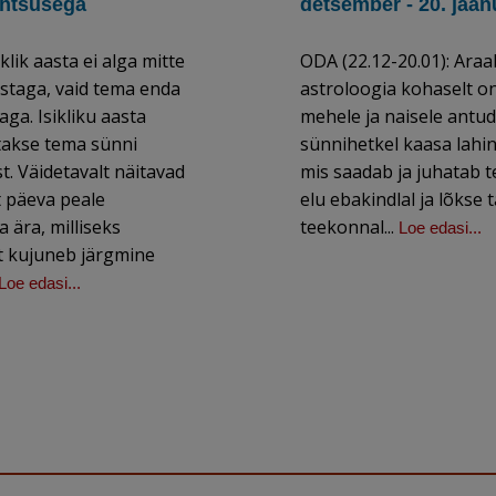
ähtsusega
detsember - 20. jaan
klik aasta ei alga mitte
ODA (22.12-20.01): Araa
staga, vaid tema enda
astroloogia kohaselt on
ga. Isikliku aasta
mehele ja naisele antud
takse tema sünni
sünnihetkel kaasa lahin
. Väidetavalt näitavad
mis saadab ja juhatab 
t päeva peale
elu ebakindlal ja lõkse t
 ära, milliseks
teekonnal...
Loe edasi...
t kujuneb järgmine
Loe edasi...