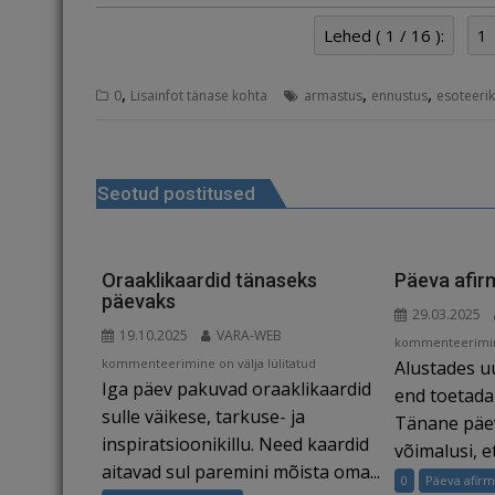
c
ai
k
d
te
e
r
e
l
e
di
r
g
e
Lehed ( 1 / 16 ):
1
b
dI
t
e
ra
a
,
,
,
o
n
st
m
d
0
Lisainfot tänase kohta
armastus
ennustus
esoteeri
o
s
Navigeerimine
k
Seotud postitused
Oraaklikaardid tänaseks
Päeva afir
päevaks
29.03.2025
19.10.2025
VARA-WEB
Päeva
kommenteerimine
Oraaklikaardid
kommenteerimine on välja lülitatud
Alustades u
afirmatsioon:
Iga päev pakuvad oraaklikaardid
tänaseks
30.03.2025
end toetada 
päevaks
sulle väikese, tarkuse- ja
Tänane päev
inspiratsioonikillu. Need kaardid
võimalusi, et.
aitavad sul paremini mõista oma...
0
Päeva afirm