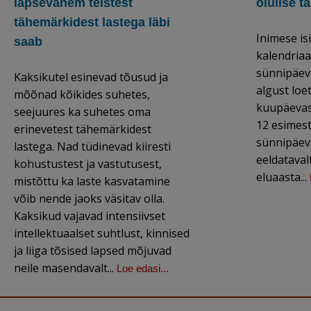
lapsevanem teistest
olulise t
tähemärkidest lastega läbi
Inimese isi
saab
kalendriaa
sünnipäeva
Kaksikutel esinevad tõusud ja
algust loe
mõõnad kõikides suhetes,
kuupäevast
seejuures ka suhetes oma
12 esimes
erinevetest tähemärkidest
sünnipäeva
lastega. Nad tüdinevad kiiresti
eeldataval
kohustustest ja vastutusest,
eluaasta...
mistõttu ka laste kasvatamine
võib nende jaoks väsitav olla.
Kaksikud vajavad intensiivset
intellektuaalset suhtlust, kinnised
ja liiga tõsised lapsed mõjuvad
neile masendavalt...
Loe edasi...