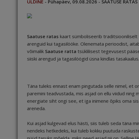
ÜLDINE
- Pühapäev, 09.08.2026 - SAATUSE RATAS
Saatuse ratas
kaart sümboliseerib traditsiooniliselt t
arenguid kui tagasilööke. Olenemata perioodist, ait
võimalik
Saatuse ratta
tsüklilisest tegevusest pääs
siiski arengud ja tagasilöögid üsna kindlas tasakaalus
Täna tuleks ennast enam pingutada selle nimel, et 
paremini teadvustada, mis asjad on ellu viidud ning 
energiate siht ongi see, et iga inimene õpiks oma sis
areneda.
Kui asjad kulgevad elus hästi, siis tuleb seda täna m
nendeks hetkedeks, kui tuleb kokku puutuda raskuste 
nüüd tasuks mõelda, miks need asjad nii on. Selline l