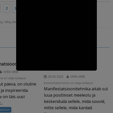
2
3
...
16
Järgmised »
,
,
,
,
,
ka
raha
taro
taro kaardid
tervis
töö
matsioon: 30.03.2025
Päeva manifestatsioon:
29.03.2025
VARA-WEB
28.03.2025
VARA-WEB
 on välja lülitatud
Päeva
kommenteerimine on välja lülitatud
ut päeva, on oluline
Manifestatsioonitehnika aitab sul
manifestatsioon:
ja inspireerida.
29.03.2025
luua positiivset meeleolu ja
 on täis uusi
keskenduda sellele, mida soovid,
..
mitte sellele, mida kardad.
atsioon