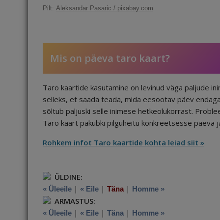
c
ai
k
d
te
e
r
Pilt:
Aleksandar Pasaric / pixabay.com
e
l
e
di
r
g
e
b
dI
t
e
ra
a
o
n
st
m
d
Mis on päeva taro kaart?
o
s
k
Taro kaartide kasutamine on levinud väga paljude i
selleks, et saada teada, mida eesootav päev endaga 
sõltub paljuski selle inimese hetkeolukorrast. Probl
Taro kaart pakubki pilguheitu konkreetsesse päeva 
Rohkem infot Taro kaartide kohta leiad siit »
ÜLDINE:
|
|
|
« Üleeile
« Eile
Täna
Homme »
ARMASTUS:
|
|
|
« Üleeile
« Eile
Täna
Homme »