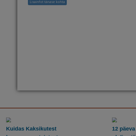
Lisainfot tänase kohta
Kuidas Kaksikutest
12 päeva