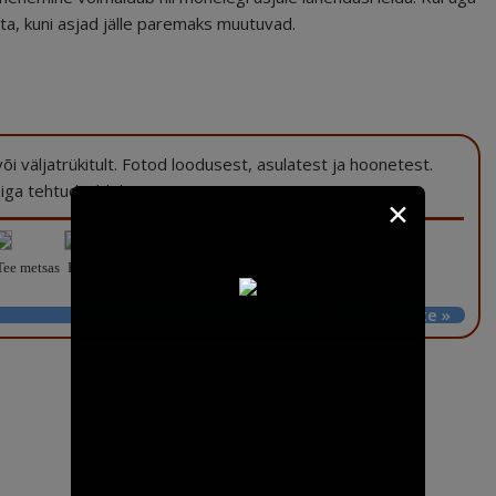
ata, kuni asjad jälle paremaks muutuvad.
a või väljatrükitult. Fotod loodusest, asulatest ja hoonetest.
ga tehtud pildid.
✕
ee metsas
Päikeseloojang Suurupis
Vaata kõiki pilte »