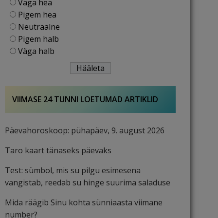
Väga hea
Pigem hea
Neutraalne
Pigem halb
Väga halb
VIIMASE 24 TUNNI LOETUMAD ARTIKLID
Päevahoroskoop: pühapäev, 9. august 2026
Taro kaart tänaseks päevaks
Test: sümbol, mis su pilgu esimesena
vangistab, reedab su hinge suurima saladuse
Mida räägib Sinu kohta sünniaasta viimane
number?