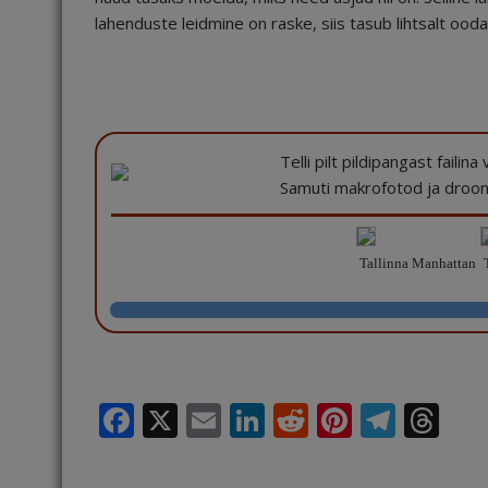
lahenduste leidmine on raske, siis tasub lihtsalt ood
Telli pilt pildipangast failin
Samuti makrofotod ja drooni
Tallinna Manhattan
T
F
X
E
Li
R
Pi
T
T
a
m
n
e
n
el
h