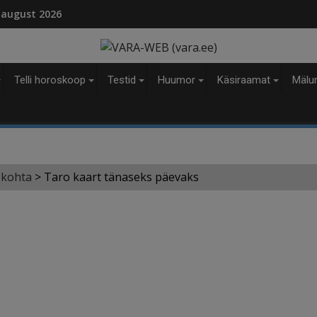
modal-check
 august 2026
Telli horoskoop
Testid
Huumor
Käsiraamat
Mälu
 kohta
>
Taro kaart tänaseks päevaks