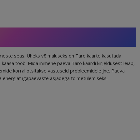
nimeste seas. Üheks võimaluseks on Taro kaarte kasutada
kaasa toob. Mida inimene päeva Taro kaardi kirjeldusest leiab,
eemide korral otsitakse vastuseid probleemidele jne. Päeva
ja energiat igapäevaste asjadega toimetulemiseks.