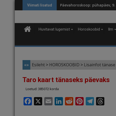
Skip
Päevahoroskoop: pühapäev, 9.
Viimati lisatud
to
content
Huvitavat lugemist
Horoskoobid
Ilm
«»
Esileht
>
HOROSKOOBID
>
Lisainfot tänase
Taro kaart tänaseks päevaks
Loetud: 385072 korda
F
X
E
Li
R
Pi
T
T
a
m
n
e
n
el
h