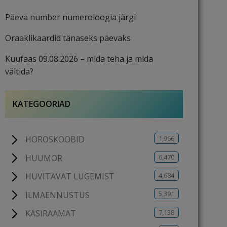
Päeva number numeroloogia järgi
Oraaklikaardid tänaseks päevaks
Kuufaas 09.08.2026 – mida teha ja mida
vältida?
KATEGOORIAD
1,966
HOROSKOOBID
6,470
HUUMOR
4,684
HUVITAVAT LUGEMIST
5,391
ILMAENNUSTUS
7,138
KÄSIRAAMAT