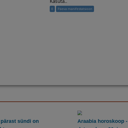
Kasuta...
0
Päeva manifestatsioon
 pärast sündi on
Araabia horoskoop -