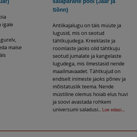
uar)
salapärane pool (Jäär ja
Sõnn)
bia
 igale
Antiikajalugu on täis müüte ja
lugusid, mis on seotud
gurelv,
tähtkujudega. Kreeklaste ja
teda maise
roomlaste jaoks olid tähtkuju
äis
seotud jumalate ja kangelaste
lugudega, mis ilmestasid nende
maailmavaadet. Tähtkujud on
endiselt inimeste jaoks põnev ja
mõistatuslik teema. Nende
müstiline olemus hoiab elus huvi
ja soovi avastada rohkem
universumi saladusi...
Loe edasi...