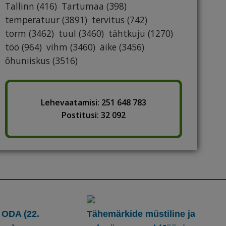
Tallinn
(416)
Tartumaa
(398)
temperatuur
(3891)
tervitus
(742)
torm
(3462)
tuul
(3460)
tähtkuju
(1270)
töö
(964)
vihm
(3460)
äike
(3456)
õhuniiskus
(3516)
Lehevaatamisi: 251 648 783
Postitusi: 32 092
 ODA (22.
Tähemärkide müstiline ja