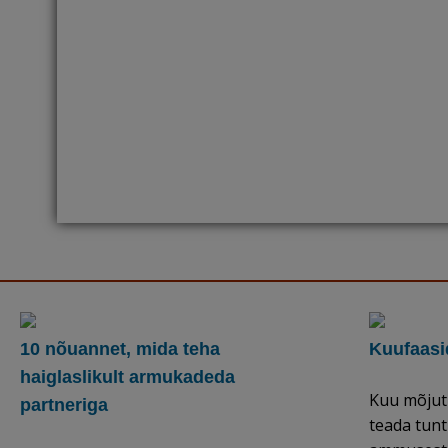
10 nõuannet, mida teha
Kuufaasi
haiglaslikult armukadeda
Kuu mõjut
partneriga
teada tunt