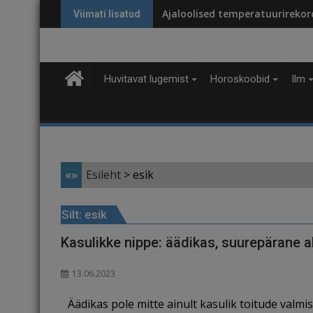
Skip
Ajaloolised temperatuurirekordi
Viimati lisatud
to
content
Huvitavat lugemist
Horoskoobid
Ilm
«»
Esileht
>
esik
Silt:
esik
Kasulikke nippe: äädikas, suurepärane
13.06.2023
Äädikas pole mitte ainult kasulik toitude valm