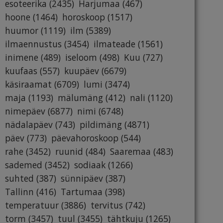
esoteerika
(2435)
Harjumaa
(467)
hoone
(1464)
horoskoop
(1517)
huumor
(1119)
ilm
(5389)
ilmaennustus
(3454)
ilmateade
(1561)
inimene
(489)
iseloom
(498)
Kuu
(727)
kuufaas
(557)
kuupäev
(6679)
käsiraamat
(6709)
lumi
(3474)
maja
(1193)
mälumäng
(412)
nali
(1120)
nimepäev
(6877)
nimi
(6748)
nädalapäev
(743)
pildimäng
(4871)
päev
(773)
päevahoroskoop
(544)
rahe
(3452)
ruunid
(484)
Saaremaa
(483)
sademed
(3452)
sodiaak
(1266)
suhted
(387)
sünnipäev
(387)
Tallinn
(416)
Tartumaa
(398)
temperatuur
(3886)
tervitus
(742)
torm
(3457)
tuul
(3455)
tähtkuju
(1265)