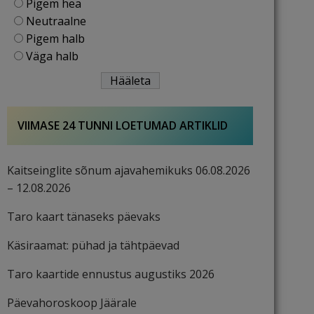
Pigem hea
Neutraalne
Pigem halb
Väga halb
VIIMASE 24 TUNNI LOETUMAD ARTIKLID
Kaitseinglite sõnum ajavahemikuks 06.08.2026
– 12.08.2026
Taro kaart tänaseks päevaks
Käsiraamat: pühad ja tähtpäevad
Taro kaartide ennustus augustiks 2026
Päevahoroskoop Jäärale