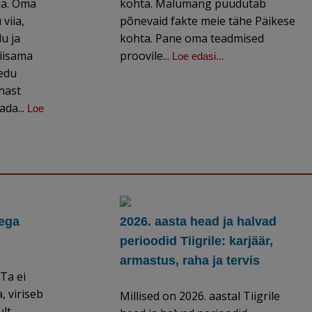
ia. Oma
kohta. Mälumäng puudutab
 viia,
põnevaid fakte meie tähe Päikese
u ja
kohta. Pane oma teadmised
niisama
proovile...
Loe edasi...
 edu
nast
ada...
Loe
ega
2026. aasta head ja halvad
perioodid Tiigrile: karjäär,
armastus, raha ja tervis
Ta ei
, viriseb
Millised on 2026. aastal Tiigrile
lt,