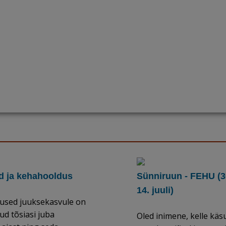
d ja kehahooldus
Sünniruun - FEHU (30
14. juuli)
used juuksekasvule on
ud tõsiasi juba
Oled inimene, kelle käs