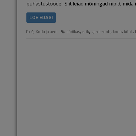
puhastustöödel. Siit leiad mõningad nipid, mida
LOE EDASI
,
,
,
,
,
,
0
Kodu ja aed
äädikas
esik
garderoob
kodu
köök