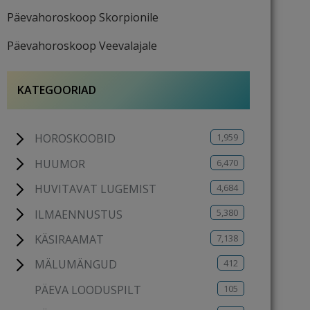
Päevahoroskoop Skorpionile
Päevahoroskoop Veevalajale
KATEGOORIAD
1,959
HOROSKOOBID
6,470
HUUMOR
4,684
HUVITAVAT LUGEMIST
5,380
ILMAENNUSTUS
7,138
KÄSIRAAMAT
412
MÄLUMÄNGUD
105
PÄEVA LOODUSPILT