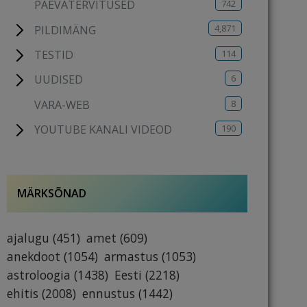
742
PÄEVATERVITUSED
4,871
PILDIMÄNG
114
TESTID
6
UUDISED
8
VARA-WEB
190
YOUTUBE KANALI VIDEOD
MÄRKSÕNAD
ajalugu
(451)
amet
(609)
anekdoot
(1054)
armastus
(1053)
astroloogia
(1438)
Eesti
(2218)
ehitis
(2008)
ennustus
(1442)