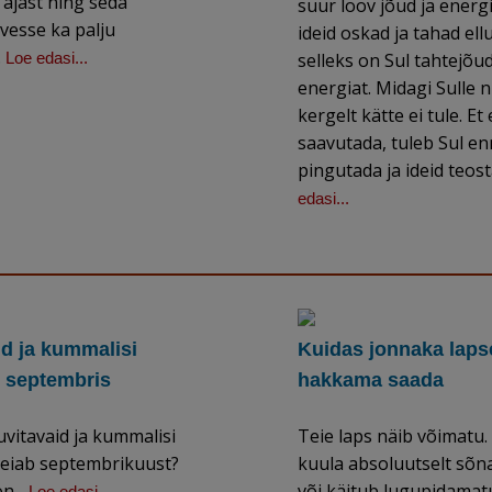
ajast ning seda
suur loov jõud ja energ
vesse ka palju
ideid oskad ja tahad ellu
.
Loe edasi...
selleks on Sul tahtejõud
energiat. Midagi Sulle 
kergelt kätte ei tule. Et
saavutada, tuleb Sul en
pingutada ja ideid teost
edasi...
id ja kummalisi
Kuidas jonnaka laps
i septembris
hakkama saada
huvitavaid ja kummalisi
Teie laps näib võimatu. 
leiab septembrikuust?
kuula absoluutselt sõna
n...
või käitub lugupidamatu
Loe edasi...