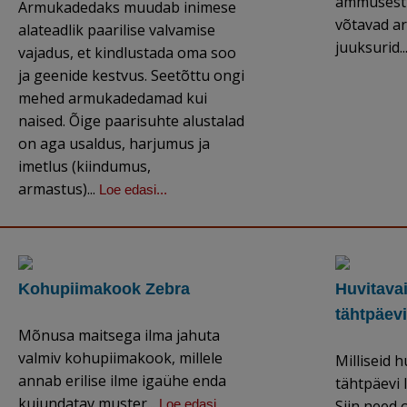
ammusest 
Armukadedaks muudab inimese
võtavad ar
alateadlik paarilise valvamise
juuksurid..
vajadus, et kindlustada oma soo
ja geenide kestvus. Seetõttu ongi
mehed armukadedamad kui
naised. Õige paarisuhte alustalad
on aga usaldus, harjumus ja
imetlus (kiindumus,
armastus)...
Loe edasi...
Kohupiimakook Zebra
Huvitava
tähtpäev
Mõnusa maitsega ilma jahuta
valmiv kohupiimakook, millele
Milliseid 
annab erilise ilme igaühe enda
tähtpäevi 
kujundatav muster...
Loe edasi...
Siin need o