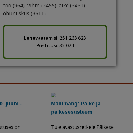
töö
(964)
vihm
(3455)
äike
(3451)
õhuniiskus
(3511)
Lehevaatamisi: 251 263 623
Postitusi: 32 070
. juuni -
Mälumäng: Päike ja
päikesesüsteem
utuses on
Tule avastusretkele Päikese