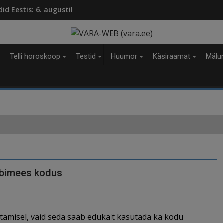
modal-check
d Eestis: 6. augustil
Telli horoskoop
Testid
Huumor
Käsiraamat
Mälu
 abimees kodus
istamisel, vaid seda saab edukalt kasutada ka kodu