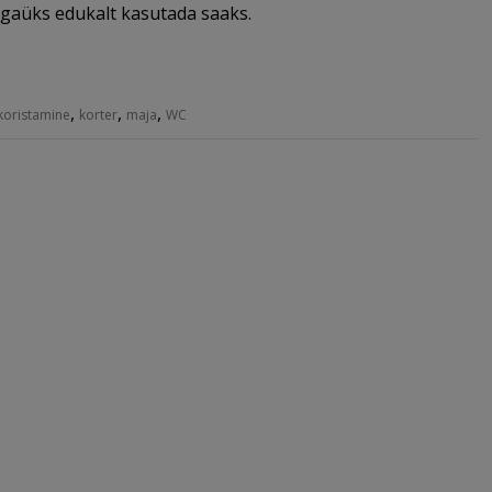
 igaüks edukalt kasutada saaks.
,
,
,
koristamine
korter
maja
WC